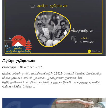
அகிரா குரோசவா
ரா.பாலசுந்தர்
-
November 2, 2020
டில்லிஸ் பாவெல், சண்டே டைம்ஸ் நாளிதழில், 1951ம் ஆண்டின் வெனிஸ் திரைப்படவிழா
பற்றி எழுதிய கட்டுரையின் மூலமாகவே முதன்முதலாக குரோசவா பற்றி
தெரிந்துக்கொண்டேன். ரஷோமான் அப்பொழுதுதான் திரையிடப்பட்டிருந்தது. ஜப்பானின்
போர் காலத்திற்கு பின்பான...