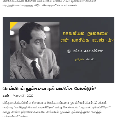
சிறைக்கூடத்தின் உயரமான சுவர்களைத் தாண்டி அதன் முற்றத்தில் சாய்வாக
விழுந்துகொண்டிருந்தது. சிறிய விலங்குகளின் கூண்டினைப்...
செவ்வியல் நூல்களை ஏன் வாசிக்க வேண்டும்?
கயல்
-
March 31, 2020
பரிந்துரைக்கப்பட்டுள்ள சில வரைவு இலக்கணங்களை முதலில் பார்ப்போம். 1) மக்கள்
எவற்றை "வாசித்துக் கொண்டிருக்கிறேன்" என்று சொல்லாமல் "மறுவாசிப்பு செய்கிறேன்"
என்று சொல்கிறார்களோ அவையே செவ்வியல் நூல்கள். தம்மைத் தாமே "மெத்தப்
படித்தவர்கள்" என்று...