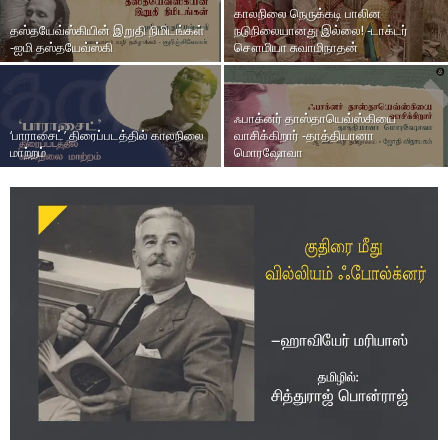
காலநிலை நெருக்கடி பாலின
தஸ்தயேவ்ஸ்கியின் இறுதி நிமிடங்கள்
நடுநிலையானது இல்லை! -டாக்டர்
-ஐமி தஸ்தயேவ்ஸ்கி
சௌமியா சுவாமிநாதன்
ஃபாக்னர் தாஸ்தாயெவ்ஸ்கியை
‘பாராசைட்’ திரைப்படத்தில் காலநிலை
வாசிக்கிறார் -தாத்தியானா
மாற்றம்
மொரஷோவா