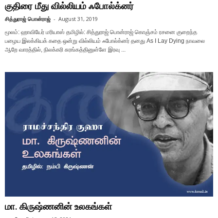
குதிரை மீது வில்லியம் ஃபோல்க்னர்
சித்துராஜ் பொன்ராஜ்
-
August 31, 2019
மூலம்: ஹாவியேர் மரியாஸ் தமிழில்: சித்துராஜ் பொன்ராஜ் கொஞ்சம் ரசனை குறைந்த
பழைய இலக்கியக் கதை ஒன்று வில்லியம் ஃபோல்க்னர் தனது As I Lay Dying நாவலை
ஆறே வாரத்தில், நிலக்கரி சுரங்கத்தினுள்ளே இரவு ...
மா. கிருஷ்ணனின் உலகங்கள்