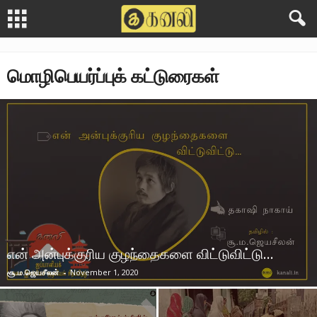
மொழிபெயர்ப்புக் கட்டுரைகள்
என் அன்புக்குரிய குழந்தைகளை விட்டுவிட்டு…
சூ.ம.ஜெயசீலன்
-
November 1, 2020