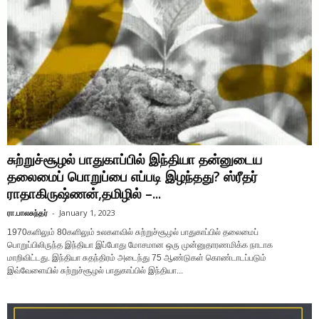
சுற்றுச்சூழல் பாதுகாப்பில் இந்தியா தன்னுடைய
தலைமைப் பொறுப்பை எப்படி இழந்தது? ஸ்ரீதர்
ராதாகிருஷ்ணன்,தமிழில் –...
ரா.பாலசுந்தர்
-
January 1, 2023
1970களிலும் 80களிலும் உலகளவில் சுற்றுச்சூழல் பாதுகாப்பில் தலைமைப்
பொறுப்பிலிருந்த இந்தியா இப்போது மோசமான ஒரு முன்னுதாரணமிக்க நாடாக
மாறிவிட்டது. இந்தியா சுதந்திரம் அடைந்து 75 ஆண்டுகள் கொண்டாடப்படும்
இவ்வேளையில் சுற்றுச்சூழல் பாதுகாப்பில் இந்தியா...