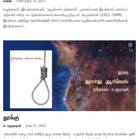
கனலி
-
February 15, 2021
எழுத்தாளர், இயற்கையியலர், “சூழல்சார் பற்றாளார்”, முனைப்பான இயற்கைப் புகைப்பட
ஆர்வலர் என்ற பல ஆர்வங்களைக் கொண்டிருந்த மா. கிருஷ்ணன் (1912 -1996)
இயற்கை குறித்து ஆங்கிலத்தில் மிகச் சுவாரசியமாக எழுதியவர்களில் தலைசிறந்தவர்.
இயற்கையைப்...
தூக்கு
க. ரகுநாதன்
-
July 31, 2022
பர்மாவில் மழை ஈரம் கசிந்த ஒரு காலை நேரம். மஞ்சள் நிறத் தகடு போன்ற மெல்லிய ஒளி