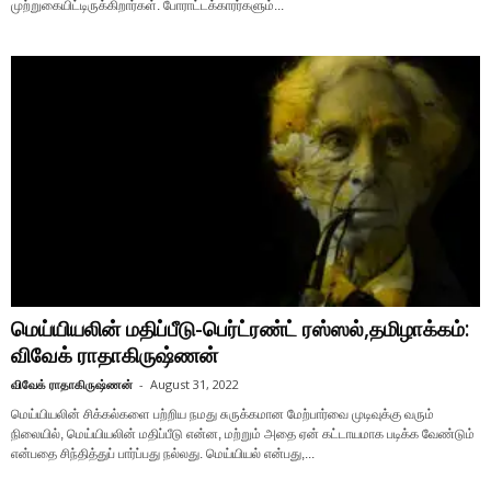
முற்றுகையிட்டிருக்கிறார்கள். போராட்டக்காரர்களும்...
மெய்யியலின் மதிப்பீடு-பெர்ட்ரண்ட் ரஸ்ஸல்,தமிழாக்கம்:
விவேக் ராதாகிருஷ்ணன்
விவேக் ராதாகிருஷ்ணன்
-
August 31, 2022
மெய்யியலின் சிக்கல்களை பற்றிய நமது சுருக்கமான மேற்பார்வை முடிவுக்கு வரும்
நிலையில், மெய்யியலின் மதிப்பீடு என்ன, மற்றும் அதை ஏன் கட்டாயமாக படிக்க வேண்டும்
என்பதை சிந்தித்துப் பார்ப்பது நல்லது. மெய்யியல் என்பது,...