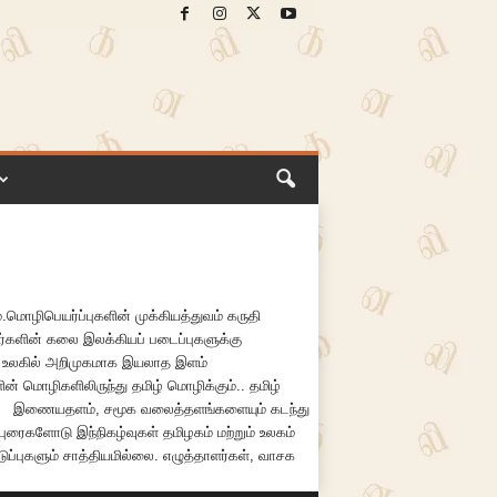
.
மொழிபெயர்ப்புகளின்
முக்கியத்துவம்
கருதி
்களின்
கலை
இலக்கியப்
படைப்புகளுக்கு
உலகில்
அறிமுகமாக
இயலாத
இளம்
மொழிகளிலிருந்து தமிழ் மொழிக்கும்.. தமிழ்
்.
இணையதளம்
,
சமூக
வலைத்தளங்களையும்
கடந்து
ப்புரைகளோடு
இந்நிகழ்வுகள்
தமிழகம்
மற்றும்
உலகம்
ப்புகளும்
சாத்தியமில்லை
.
எழுத்தாளர்கள்
,
வாசக