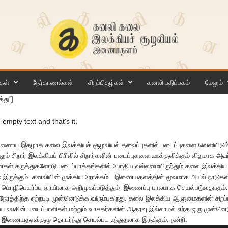
கள்
நேர்காணல்கள்
சிறப்பிதழ்கள்
கனலி பதிப்பகம்
மேலும்
்து”]
empty text and that's it.
ைய இதழாக கலை இலக்கியச் சூழலியல் தலைப்புகளில் படைப்புகளை வெளியிடும்
லும்
சிறார்
இலக்கியப்
பிரிவில்
சிறார்களின்
படைப்புகளை
ஊக்குவிக்கும்
விதமாக
அவர
ைகள்
கருத்துகளோடு
படைப்பாக்கங்களில்
போதிய
வல்லமையிருந்தும்
கலை
இலக்கிய
்
இருக்கும்
.
கனலியின்
முக்கிய
நோக்கம்: இணையதளத்தின் மூலமாக அயல் நாடுகளின் 
ொழிபெயர்ப்பு வாயிலாக அறிமுகப்படுத்தும் இணைப்பு பாலமாக செயல்படுவதாகும
நேரத்திற்கு
ஏற்றபடி
முன்னெடுக்க
விரும்புகிறது
.
கலை
இலக்கிய
ஆளுமைகளின்
சிற
ிய
உலகின்
படைப்பாளிகள்
மற்றும்
வாசகர்களின்
ஆதரவு
இல்லாமல்
எந்த
ஒரு
முன்னெடு
இணையதளக்குழு
தொடர்ந்து
செயல்பட
உந்துதலாக
இருக்கும்
.
நன்றி.