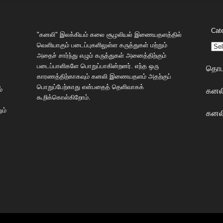
Cat
"கனலி" இலக்கியம் கலை சூழலியல் இணையதளத்தில்
வெளியாகும் படைப்புகளிலுள்ள கருத்துகள் மற்றும்
அதைச் சார்ந்து எழும் கருத்துகள் அனைத்திற்கும்
படைப்பாளிகளே பொறுப்பாகின்றனர். எந்த ஒரு
தொடர
காரணத்திற்காகவும் கனலி இணையதளம் அதற்குப்
பொறுப்பேற்காது என்பதைத் தெளிவாகக்
கனலி
்
கூறிக்கொள்கிறோம்.
ும்
கனலி