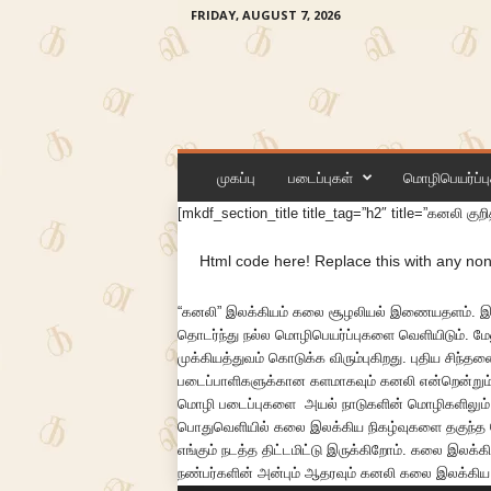
FRIDAY, AUGUST 7, 2026
க
ன
லி
முகப்பு
படைப்புகள்
மொழிபெயர்ப்பு
[mkdf_section_title title_tag=”h2″ title=”கனலி குறித
Html code here! Replace this with any non 
“
கனலி
” இலக்கியம் கலை சூழலியல் இணையதளம்.
இண
தொடர்ந்து
நல்ல
மொழிபெயர்ப்புகளை
வெளியிடும்
.
மே
முக்கியத்துவம்
கொடுக்க
விரும்புகிறது
.
புதிய
சிந்தன
படைப்பாளிகளுக்கான
களமாகவும்
கனலி
என்றென்றும
மொழி படைப்புகளை அயல் நாடுகளின் மொழிகளிலும் ம
பொதுவெளியில்
கலை
இலக்கிய
நிகழ்வுகளை
தகுந்த
எங்கும்
நடத்த
திட்டமிட்டு
இருக்கிறோம்
.
கலை
இலக்க
நண்பர்களின்
அன்பும்
ஆதரவும்
கனலி
கலை
இலக்கிய