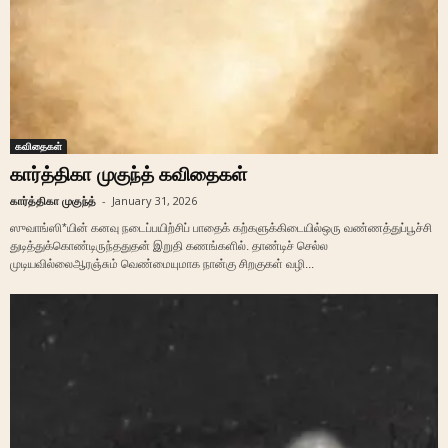
கவிதைகள்
கார்த்திகா முகுந்த் கவிதைகள்
கார்த்திகா முகுந்த்
-
January 31, 2026
ஸுவாங்ஸி*யின் கனவு நடைப்பயிற்சிப் பாதைக் கற்களுக்கிடையில்ஒரு வண்ணத்துப்பூச்சி
துடித்துக்கொண்டிருந்ததுதன் இறுதி கணங்களில். தாண்டிச் செல்ல
முடியவில்லைஆரஞ்சும் வெண்மையுமாக நான்கு சிறகுகள் வழி...