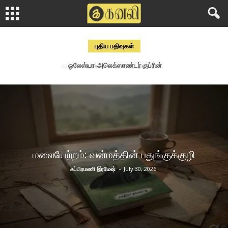
புதிய பதிவுகள்
ஒலேஸ்யா-அலெக்ஸாண்டர் குப்ரின்
மலையேற்றம்: வன்மத்தின் பதுங்குக்குழி
சுப்பிரமணி இரமேஷ்
-
July 30, 2026