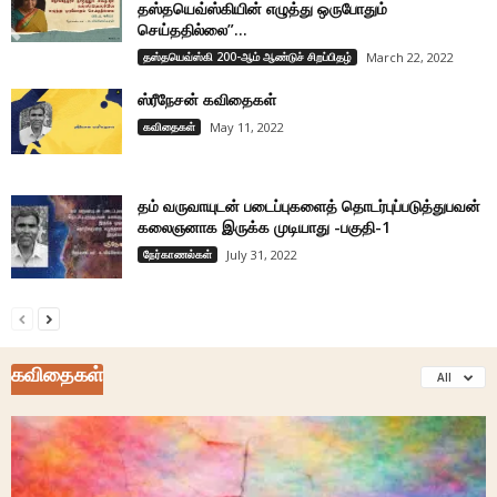
தஸ்தயெவ்ஸ்கியின் எழுத்து ஒருபோதும்
செய்ததில்லை”...
தஸ்தயெவ்ஸ்கி 200-ஆம் ஆண்டுச் சிறப்பிதழ்
March 22, 2022
ஸ்ரீநேசன் கவிதைகள்
கவிதைகள்
May 11, 2022
தம் வருவாயுடன் படைப்புகளைத் தொடர்புப்படுத்துபவன்
கலைஞனாக இருக்க முடியாது -பகுதி-1
நேர்காணல்கள்
July 31, 2022
கவிதைகள்
All