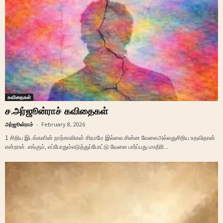
கவிதைகள்
ச.அர்ஜூன்ராச் கவிதைகள்
அர்ஜூன்ராச்
-
February 8, 2026
1 சிறிய இடங்களின் நாற்காலிகள் சிரமமே இல்லை.சின்ன வேலைஅல்லதுசிறிய உதவிதான்
என்றாள். எங்கும், எப்போதும்எடுத்துப்போட்டு வேலை பார்ப்பது மாதிரி...