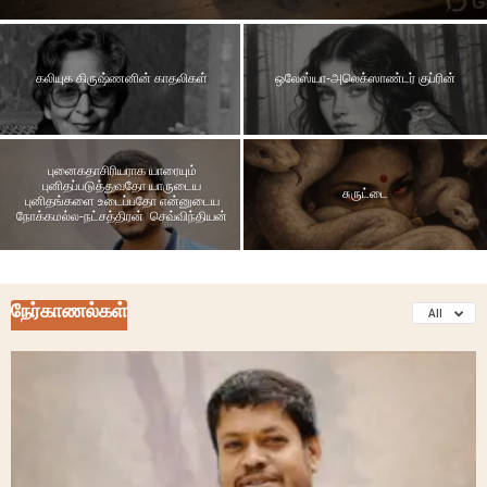
கலியுக கிருஷ்ணனின் காதலிகள்
ஒலேஸ்யா-அலெக்ஸாண்டர் குப்ரின்
புனைகதாசிரியராக யாரையும்
புனிதப்படுத்துவதோ யாருடைய
சுருட்டை
புனிதங்களை உடைப்பதோ என்னுடைய
நோக்கமல்ல-நட்சத்திரன் செவ்விந்தியன்
நேர்காணல்கள்
All