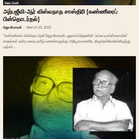
தொடர்கள்
அற்பஜீவி-ஆர் விஸ்வநாத சாஸ்திரி [கண்ணீரைப்
பின்தொடர்தல்]
ஜெயமோகன்
-
March 25, 2023
"கண்ணீரைப் பின்தொடர்தல்"ஜெயமோகன் புதுமைப்பித்தனின் ‘சுப்பையாபிள்ளையின்’
காதல்கள் என்ற கதை தமிழ் வாசகர்களுக்கு அறிமுகமானதே. திருநெல்வேலியிலிருந்து
பஞ்சம்...