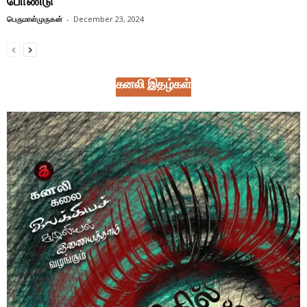
போண்டு
பெருமாள்முருகன்
-
December 23, 2024
கனலி இதழ்கள்