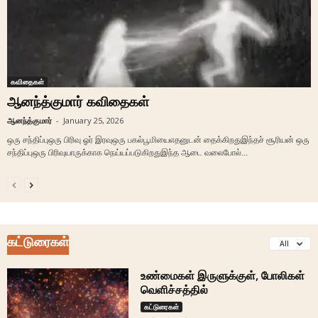
கவிதைகள்
ஆனந்த்குமார் கவிதைகள்
ஆனந்த்குமார்
-
January 25, 2026
ஒரு சந்திப்புஒரு பிரிவு ஓர் இரவுஒரு பகல்பூமியைஎதனுடன் தைக்கிறதுஇந்தச் சூரியன் ஒரு
சந்திப்புஒரு பிரிவுயாருக்காக நெய்யப்படுகிறதுஇந்த ஆடை வலைபோல்...
கட்டுரைகள்
All
உண்மைகள் இருளுக்குள், போலிகள்
வெளிச்சத்தில்
கட்டுரைகள்