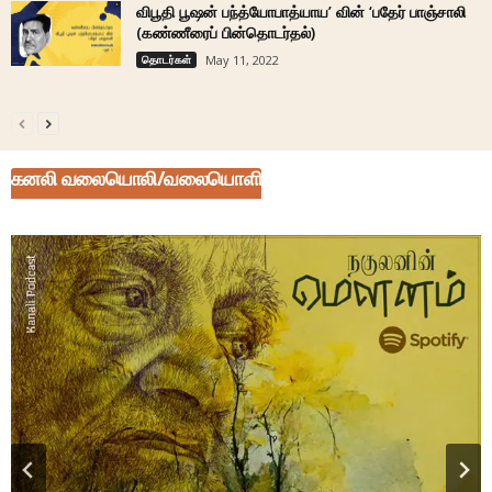
விபூதி பூஷன் பந்த்யோபாத்யாய’ வின் ‘பதேர் பாஞ்சாலி
(கண்ணீரைப் பின்தொடர்தல்)
தொடர்கள்
May 11, 2022
கனலி வலையொலி/வலையொளி