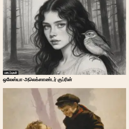
படைப்புகள்
ஒலேஸ்யா-அலெக்ஸாண்டர் குப்ரின்