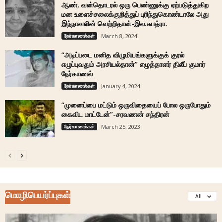
ஆண், வன்தொடரல் ஒரு பெண்ணுக்கு ஏற்படுத்துகிற
மன உளைச்சலைக்குறித்துப் புரிந்துகொண்டாலே அது
இந்நாவலின் வெற்றிதான்-இல.சுபத்ரா.
நேர்காணல்கள்
March 8, 2024
“அடிப்படை மனித விழுமியங்களுக்குக் குரல்
எழுப்புவதும் அரசியல்தான்” எழுத்தாளர் திலீப் குமார்
நேர்காணல்
நேர்காணல்கள்
January 4, 2024
“முனைப்பை மட்டும் ஒருவிதையைப் போல ஒருபோதும்
கைவிட மாட்டேன்”-சரவணன் சந்திரன்
நேர்காணல்கள்
March 25, 2023
மொழிபெயர்ப்புகள்
All