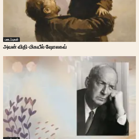
படைப்புகள்
அவன் விதி-மிகயீல் ஷோலகவ்