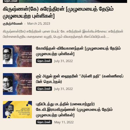
தொடர்கள்
கிருஷ்ணன்(கே) சுரேந்திரன் [முழுமையைத் தேடும்
முழுமையற்ற புள்ளிகள்]
குறிஞ்சிவேலன்
-
March 25, 2023
கிருஷ்ணன்(கே) சுரேந்திரன் புனை பெயர்: கே. சுரேந்திரன் இலக்கியச்சேவை: சுரேந்திரன்
பிரச்சனைக்குரிய கதைகளை எழுதி, பெரும் விவாதத்தைக் கிளப்பிவிடுபவர்....
கோவிந்தன்-விவேகானந்தன் [முழுமையைத் தேடும்
முழுமையற்ற புள்ளிகள்]
தொடர்கள்
July 31, 2022
குர் அதுல் ஐன் ஹைதரின் “அக்னி நதி” (கண்ணீரைப்
பின் தொடர்தல்)
தொடர்கள்
July 31, 2022
புதியிடத்து மடத்தில் (மலையாற்றூர்)
கே.வி.இராமகிருஷ்ணன் (முழுமையைத் தேடும்
முழுமையற்ற புள்ளிகள்]
தொடர்கள்
May 11, 2022