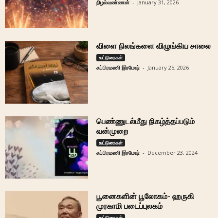
நிழல்வண்ணன்
-
January 31, 2026
விளை நிலங்களை விழுங்கிய சாலை
கட்டுரைகள்
சுப்பிரமணி இரமேஷ்
-
January 25, 2026
பெண்ணுடல்மீது நிகழ்த்தப்படும்
வன்முறை
கட்டுரைகள்
சுப்பிரமணி இரமேஷ்
-
December 23, 2024
பூனைகளின் பூலோகம்- ஹருகி
முரகாமி படைப்புலகம்
கட்டுரைகள்