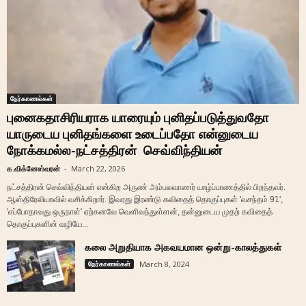
நேர்காணல்கள்
புனைகதாசிரியராக யாரையும் புனிதப்படுத்துவதோ
யாருடைய புனிதங்களை உடைப்பதோ என்னுடைய
நோக்கமல்ல-நட்சத்திரன் செவ்விந்தியன்
க.விக்னேஸ்வரன்
-
March 22, 2026
நட்சத்திரன் செவ்விந்தியன் என்கிற அருண் அம்பலவாணர் யாழ்ப்பாணத்தில் பிறந்தவர்.
ஆஸ்திரேலியாவில் வசிக்கிறார். இவரது இரண்டு கவிதைத் தொகுப்புகள் 'வசந்தம் 91',
'எப்போதாவது ஒருநாள்' ஏற்கனவே வெளிவந்துள்ளன், தன்னுடைய முதற் கவிதைத்
தொகுப்புகளின் வழியே...
கலை அறுதியாக அகவயமான ஒன்று-காலத்துகள்
நேர்காணல்கள்
March 8, 2024