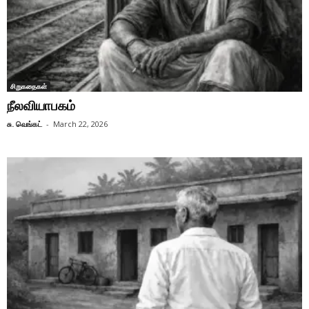
சிறுகதைகள்
நீலவியாபகம்
சு. வெங்கட்
-
March 22, 2026