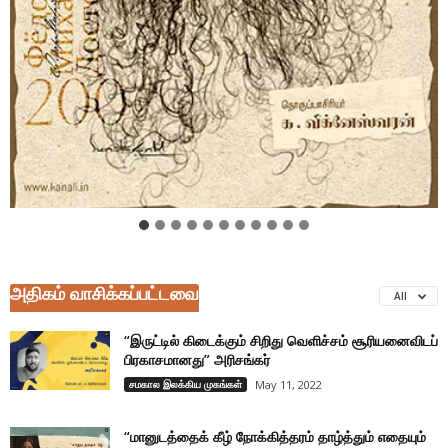
அதிகம் வாசிக்கப்பட்டவை
All
“இருட்டில் கிடைக்கும் சிறிது வெளிச்சம் சூரியனைவிடப்
பிரகாசமானது” அரிசங்கர்
சமகால இலக்கிய முகங்கள்
May 11, 2022
“மானுடத்தைக் கீழ் நோக்கித்தரம் தாழ்த்தும் எதையும்