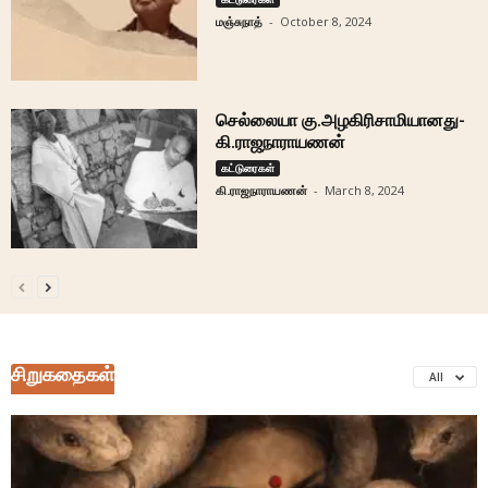
மஞ்சுநாத்
-
October 8, 2024
செல்லையா கு.அழகிரிசாமியானது-
கி.ராஜநாராயணன்
கட்டுரைகள்
கி.ராஜநாராயணன்
-
March 8, 2024
சிறுகதைகள்
All