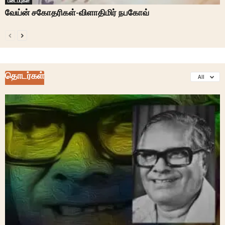
படைப்புகள்
வேய்ன் சகோதரிகள்-விளாதிமிர் நபகோவ்
தொடர்கள்
All