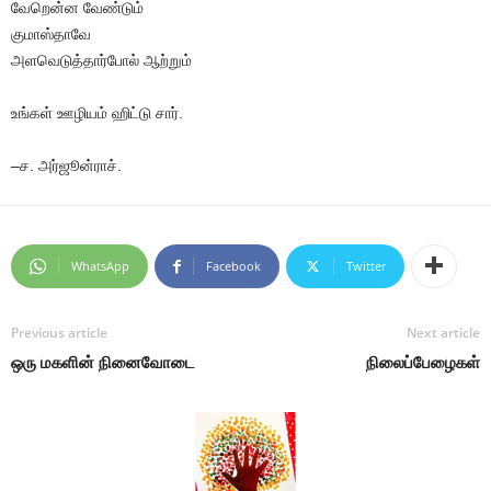
வேறென்ன வேண்டும்
குமாஸ்தாவே
அளவெடுத்தார்போல் ஆற்றும்
உங்கள் ஊழியம் ஹிட்டு சார்.
–ச. அர்ஜூன்ராச்.
WhatsApp
Facebook
Twitter
Previous article
Next article
ஒரு மகளின் நினைவோடை
நிலைப்பேழைகள்