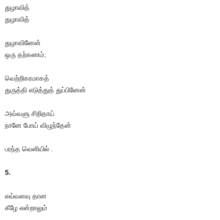
துழாவித்
துழாவித்
துழாவினேன்
ஒரு தற்கணம்;
வெற்றிகரமாகத்
துருத்தி எடுத்துத் துப்பினேன்
அவ்வளு சிறிதாய்
நானே போய் விழுந்தேன்
பரந்த வெளியில் .
5.
எவ்வளவு தான
கீழே என்றாலும்