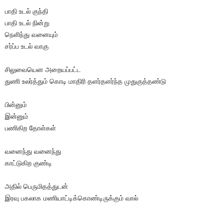
பாதி உடல் குந்தி
பாதி உடல் நின்று
நெளிந்து வனையும்
சர்ப்ப உடல் வாகு
சிலுவையென அறையப்பட்ட
துணி உலர்த்தும் கொடி மாதிரி தளர்தளர்ந்த முதுகுத்தண்டு
பின்னும்
இன்னும்
பணிகிற தோள்கள்
வனைந்து வனைந்து
காட்டுகிற குண்டி
அதில் பெருமிதத்துடன்
இரவு பகலாக மணியாட்டிக்கொண்டிருக்கும் வால்