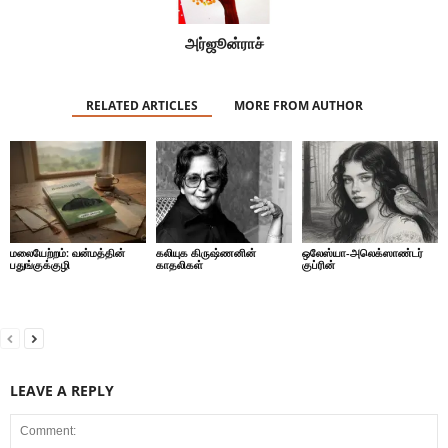
அர்ஜூன்ராச்
RELATED ARTICLES
MORE FROM AUTHOR
மலையேற்றம்: வன்மத்தின்
கலியுக கிருஷ்ணனின்
ஒலேஸ்யா-அலெக்ஸாண்டர்
பதுங்குக்குழி
காதலிகள்
குப்ரின்
LEAVE A REPLY