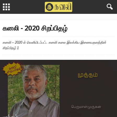
கனலி - 2020 சிறப்பிதழ்
கனலி – 2020 ல் வெளியிடப்பட்ட கனலி கலை இலக்கிய இணையதளத்தின்
சிறப்பிதழ் 1
முத்தம்