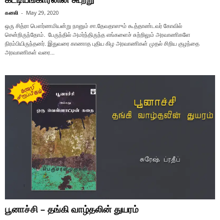
கனலி
-
May 29, 2020
ஒரு சித்ரா பௌர்ணமியன்று நானும் சா.தேவதாஸும் கூத்தாண்டவர் கோவில்
சென்றிருந்தோம். பேருந்தில் அமர்ந்திருந்த எங்களைச் சுற்றிலும் அரவாணிகளே
நிரம்பியிருந்தனர். இதுவரை காணாத புதிய கிழ அரவாணிகள் முதல் சிறிய குழந்தை
அரவாணிகள் வரை...
பூனாச்சி – தங்கி வாழ்தலின் துயரம்