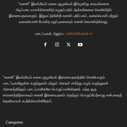
"கனலி" இலக்கியம் கலை சூழலியல் இம்மூன்று மையங்களை
அடிப்படையாகக்கொண்டு எழுதப்படும் ஆக்கங்களை வெளியிடும்
இணையதளமாகும். இதுமட்டுமின்றி கனலி பதிப்பகம், வலையொலி மற்றும்
வலையொளி போன்ற உறுப்புகளையும் கனலி கொண்டுள்ளது.
படைப்புகள் அனுப்ப:
editor@kanali.in
"கனலி" இலக்கியம் கலை சூழலியல் இணையதளத்தில் வெளியாகும்
படைப்புகளிலுள்ள கருத்துகள் மற்றும் அதைச் சார்ந்து எழும் கருத்துகள்
அனைத்திற்கும் படைப்பாளிகளே பொறுப்பாகின்றனர். எந்த ஒரு
காரணத்திற்காகவும் கனலி இணையதளம் அதற்குப் பொறுப்பேற்காது என்பதைத்
தெளிவாகக் கூறிக்கொள்கிறோம்.
Categories