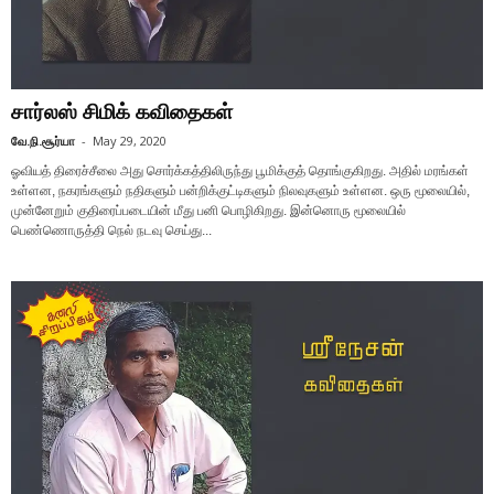
சார்லஸ் சிமிக் கவிதைகள்
வே.நி.சூர்யா
-
May 29, 2020
ஓவியத் திரைச்சீலை அது சொர்க்கத்திலிருந்து பூமிக்குத் தொங்குகிறது. அதில் மரங்கள்
உள்ளன, நகரங்களும் நதிகளும் பன்றிக்குட்டிகளும் நிலவுகளும் உள்ளன. ஒரு மூலையில்,
முன்னேறும் குதிரைப்படையின் மீது பனி பொழிகிறது. இன்னொரு மூலையில்
பெண்ணொருத்தி நெல் நடவு செய்து...