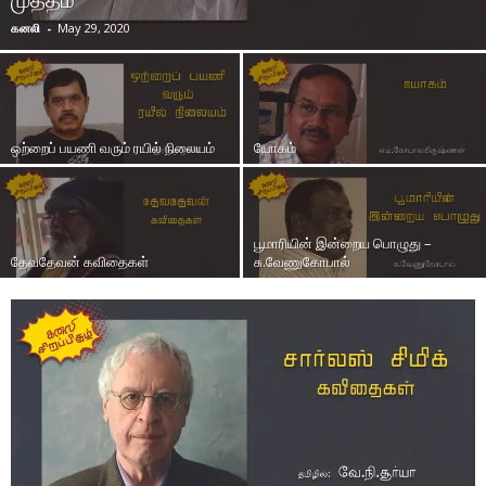
கனலி
-
May 29, 2020
ஒற்றைப் பயணி வரும் ரயில் நிலையம்
யோகம்
பூமாரியின் இன்றைய பொழுது –
தேவதேவன் கவிதைகள்
சு.வேணுகோபால்