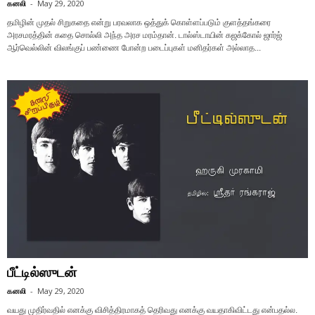
கனலி
-
May 29, 2020
தமிழின் முதல் சிறுகதை என்று பரவலாக ஒத்துக் கொள்ளப்படும் குளத்தங்கரை
அரசமரத்தின் கதை சொல்லி அந்த அரச மரம்தான். டால்ஸ்டாயின் கஜக்கோல் ஜார்ஜ்
ஆர்வெல்லின் விலங்குப் பண்ணை போன்ற படைப்புகள் மனிதர்கள் அல்லாத...
பீட்டில்ஸுடன்
கனலி
-
May 29, 2020
வயது முதிர்வதில் எனக்கு விசித்திரமாகத் தெரிவது எனக்கு வயதாகிவிட்டது என்பதல்ல.