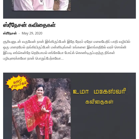
ஸ்ரீநேசன் கவிதைகள்
ஸ்ரீநேசன்
-
May 29, 2020
சூரியனுடன் வருவேன் நான் இங்கிருப்பேன் இதே நேரம் ஏதோ மலையேறிப் பாதி வழியில்
ஒரு பாறைமேல் தங்கியிருப்பேன் மன்னியுங்கள் உங்களை இளங்கதிரில் வரச் சொல்லி
இப்படி எங்கென்றே தெரியாமல் எங்கேயோ போய்க் கொண்டிருப்பதற்கு நீங்கள்
பழியுரைக்கவோ நான் பொறுப்பேற்கவோ...