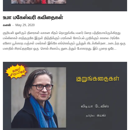
உமா மகேஸ்வரி கவிதைகள்
கனலி
-
May 29, 2020
சூரியன் ஒளிரும் திரைகள் வாகன கீதம் நொறுங்கிய வளர் பிறை பத்திரமாயிருக்கிறது
மல்லிகைச் சரத்தருகே இருள் தித்திக்கும் மரங்கள் சோம்பல் முறிக்கும் காலை அங்கே
ஏனோ பூக்காத மஞ்சள் மலர்கள் இங்கே எங்கெங்கும் பூத்துக் கிடக்கின்றன...உடைந்த ஒரு
மனதில் சிராய்தததோ ஒரு சொல் சிலாம்பு துடைத்தும் போகாதது. இம் முறை ஒரே...