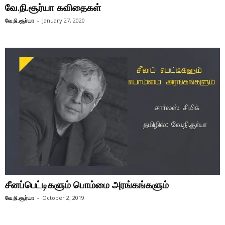
வே.நி.சூர்யா கவிதைகள்
வே.நி.சூர்யா
-
January 27, 2020
சீனப்பெட்டிகளும் பொம்மை அரங்கங்களும்
வே.நி.சூர்யா
-
October 2, 2019