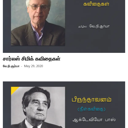
சார்லஸ் சிமிக் கவிதைகள்
வே.நி.சூர்யா
-
May 29, 2020