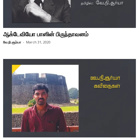
ஆக்டேவியோ பாஸின் பிருந்தாவனம்
வே.நி.சூர்யா
-
March 31, 2020