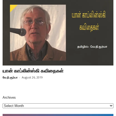
யான் காப்லின்ஸ்கி கவிதைகள்
வே.நி.சூர்யா
-
August 26, 2019
Archives