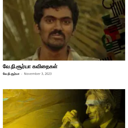
வே.நி.சூர்யா கவிதைகள்
வே.நி.சூர்யா
-
November 3, 2023