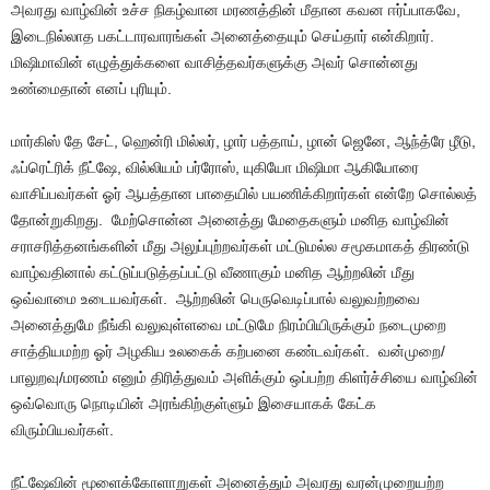
அவரது வாழ்வின் உச்ச நிகழ்வான மரணத்தின் மீதான கவன ஈர்ப்பாகவே,
இடைநில்லாத பகட்டாரவாரங்கள் அனைத்தையும் செய்தார் என்கிறார்.
மிஷிமாவின் எழுத்துக்களை வாசித்தவர்களுக்கு அவர் சொன்னது
உண்மைதான் எனப் புரியும்.
மார்கிஸ் தே சேட், ஹென்ரி மில்லர், ழார் பத்தாய், ழான் ஜெனே, ஆந்த்ரே ழீடு,
ஃப்ரெட்ரிக் நீட்ஷே, வில்லியம் பர்ரோஸ், யுகியோ மிஷிமா ஆகியோரை
வாசிப்பவர்கள் ஓர் ஆபத்தான பாதையில் பயணிக்கிறார்கள் என்றே சொல்லத்
தோன்றுகிறது. மேற்சொன்ன அனைத்து மேதைகளும் மனித வாழ்வின்
சராசரித்தனங்களின் மீது அலுப்புற்றவர்கள் மட்டுமல்ல சமூகமாகத் திரண்டு
வாழ்வதினால் கட்டுப்படுத்தப்பட்டு வீணாகும் மனித ஆற்றலின் மீது
ஒவ்வாமை உடையவர்கள். ஆற்றலின் பெருவெடிப்பால் வலுவற்றவை
அனைத்துமே நீங்கி வலுவுள்ளவை மட்டுமே நிரம்பியிருக்கும் நடைமுறை
சாத்தியமற்ற ஓர் அழகிய உலகைக் கற்பனை கண்டவர்கள். வன்முறை/
பாலுறவு/மரணம் எனும் திரித்துவம் அளிக்கும் ஒப்பற்ற கிளர்ச்சியை வாழ்வின்
ஒவ்வொரு நொடியின் அரங்கிற்குள்ளும் இசையாகக் கேட்க
விரும்பியவர்கள்.
நீட்ஷேவின் மூளைக்கோளாறுகள் அனைத்தும் அவரது வரன்முறையற்ற