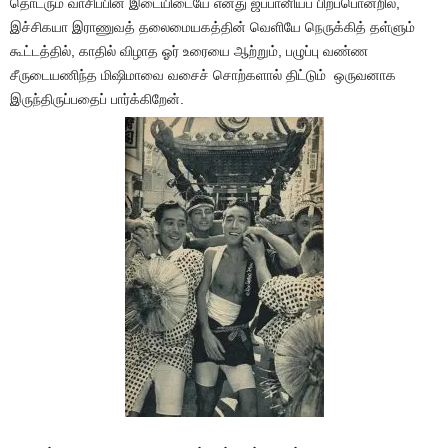
தொடரும் வாசிப்பின் இடையிடையே எனது ஜப்பானியப் பிறப்பொன்றில்,
இச்சிகயா இராணுவத் தலைமையகத்தின் வெளியே நெருக்கித் தள்ளும்
கூட்டத்தில், காதில் விழாத ஓர் உரையை ஆற்றும், பழுப்பு வண்ண
சீருடையணிந்த மிஷிமாவை வசைச் சொற்களால் திட்டும் ஒருவனாக
இருந்திருப்பதைப் பார்க்கிறேன்.