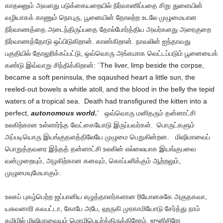
காதலனும் அவளது படுக்கையறையில் நிர்வாணிப்பதை சிறு துளையின்
வழியாகக் காணும் நொபுரு, பூனையின் தோலற்ற உடலே முழுமையான
நிர்வாணத்தை அடைந்திருப்பதை தோல்போர்த்திய அவர்களது அரைகுறை
நிர்வாணத்தோடு ஒப்பிடுகிறான். காண்கிறான். நாவலின் ஐந்தாவது
பகுதியில் தோலுரிக்கப்பட்டு, ஒவ்வொரு அங்கமாக வெட்டப்படும் பூனையைக்
கண்டு இவ்வாறு சிந்திக்கிறான்: `The liver, limp beside the corpse,
became a soft peninsula, the sqaushed heart a little sun, the
reeled-out bowels a whitle atoll, and the blood in the belly the tepid
waters of a tropical sea. Death had transfigured the kitten into a
perfect,
autonomous world.
’ ஒவ்வொரு மனிதரும் தன்னாட்சி
உலகிற்கான உள்ளார்ந்த வேட்கையோடு இருப்பவர்கள். பொருட்களும்
அப்படியொரு இயங்குதளத்திலேயே முழுமை பெறுகின்றன. மிஷிமாவைப்
பொறுத்தவரை இந்தத் தன்னாட்சி உலகின் எல்லையாக இயங்குபவை
வன்முறையும், அழகிற்கான கனவும், கொப்பளிக்கும் ஆற்றலும்,
முழுமையுமேயாகும்.
உலகப் புகழ்பெற்ற ஜப்பானிய எழுத்தாளர்களான ரியோனசுகே அகுதகவா,
யசுவனாரி கவபட்டா, கோபே அபே, ஹருகி முரகாமியோடு சேர்த்து நாம்
தமிழில் மிஷிமாவையும் மொழிபெயர்த்திருக்கிறோம். ஜுனிசிரோ