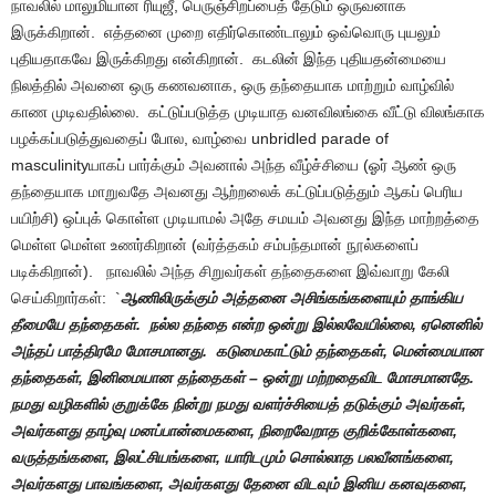
நாவலில் மாலுமியான ரியுஜீ, பெருஞ்சிறப்பைத் தேடும் ஒருவனாக
இருக்கிறான். எத்தனை முறை எதிர்கொண்டாலும் ஒவ்வொரு புயலும்
புதியதாகவே இருக்கிறது என்கிறான். கடலின் இந்த புதியதன்மையை
நிலத்தில் அவனை ஒரு கணவனாக, ஒரு தந்தையாக மாற்றும் வாழ்வில்
காண முடிவதில்லை. கட்டுப்படுத்த முடியாத வனவிலங்கை வீட்டு விலங்காக
பழக்கப்படுத்துவதைப் போல, வாழ்வை unbridled parade of
masculinityயாகப் பார்க்கும் அவனால் அந்த வீழ்ச்சியை (ஓர் ஆண் ஒரு
தந்தையாக மாறுவதே அவனது ஆற்றலைக் கட்டுப்படுத்தும் ஆகப் பெரிய
பயிற்சி) ஒப்புக் கொள்ள முடியாமல் அதே சமயம் அவனது இந்த மாற்றத்தை
மெள்ள மெள்ள உணர்கிறான் (வர்த்தகம் சம்பந்தமான் நூல்களைப்
படிக்கிறான்). நாவலில் அந்த சிறுவர்கள் தந்தைகளை இவ்வாறு கேலி
செய்கிறார்கள்: `
ஆணிலிருக்கும் அத்தனை அசிங்கங்களையும் தாங்கிய
தீமையே தந்தைகள். நல்ல தந்தை என்ற ஒன்று இல்லவேயில்லை, ஏனெனில்
அந்தப் பாத்திரமே மோசமானது. கடுமைகாட்டும் தந்தைகள், மென்மையான
தந்தைகள், இனிமையான தந்தைகள் – ஒன்று மற்றதைவிட மோசமானதே.
நமது வழிகளில் குறுக்கே நின்று நமது வளர்ச்சியைத் தடுக்கும் அவர்கள்,
அவர்களது தாழ்வு மனப்பான்மைகளை, நிறைவேறாத குறிக்கோள்களை,
வருத்தங்களை, இலட்சியங்களை, யாரிடமும் சொல்லாத பலவீனங்களை,
அவர்களது பாவங்களை, அவர்களது தேனை விடவும் இனிய கனவுகளை,