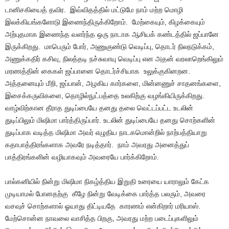
டானிசகியைத் தவிர. இவ்விதத்தில் மட்டுமே நாம் மற்ற மொழி
இலக்கியங்களோடு இணைந்திருக்கிறோம். மேற்கையும், கிழக்கையும்
அற்புதமாக இணைந்த வளர்ந்த ஒரு நாடாக ஆசியக் கண்டத்தில் ஜப்பானே
இருக்கிறது. மாபெரும் போர், அணுகுண்டு வெடிப்பு, தொடர் நிலநடுக்கம்,
அணுக்கதிர் கசிவு, நிலத்தடி நச்சுவாயு வெடிப்பு என அதன் வரலாறெங்கிலும்
மரணத்தின் கைகள் ஜப்பானை தொடர்ச்சியாக உலுக்குகினறன.
அத்தனையும் மீறி, ஜப்பான், அழகிய கார்களை, மின்னணுச் சாதனங்களை,
இசைக்கருவிகளை, தொழில்நுட்பத்தை உலகிற்கு வழங்கியிருக்கிறது.
வாழ்விற்கான தீராத துடிப்பையே தனது தலை வெட்டப்பட்ட உடலின்
துடிப்பிலும் மிஷிமா பார்த்திருப்பார். உடலின் துடிப்பையே தனது சொற்களின்
துடிப்பாக வடித்த மிஷிமா அவர் எழுதிய நாடகமொன்றில் நாற்பத்தியாறு
கதாபாத்திரங்களாக அவரே நடித்தார். நாம் அவரது அனைத்துப்
பாத்திரங்களின் வழியாகவும் அவரையே பார்க்கிறோம்.
பால்கனியில் நின்று மிஷிமா நிகழ்த்திய இறுதி உரையை யாராலும் கேட்க
முடியாமல் போனதற்கு கீழே நின்று வேடிக்கை பார்த்த பலரும், அவரை
வசவுச் சொற்களால் ஓயாது திட்டியதே காரணம் என்கிறார் மரியாஸ்.
மேற்சொன்ன நாவலை வாசித்த பிறகு, அவரது மற்ற படைப்புகளிலும்