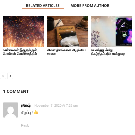
RELATED ARTICLES
MORE FROM AUTHOR
உண்மைகள் இருளுக்குள்,
விளை நிலங்களை விழுங்கிய
பெண்ணுடல்மீது
போலிகள் வெளிச்சத்தில்
சாலை
நிகழ்த்தப்படும் வன்முறை
1 COMMENT
நரேஷ்
November 7, 2020 At 7:28 pm
சிறப்பு !
Reply