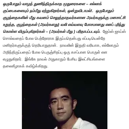
ஒருபோதும் வாழத் துணிந்திருக்காத மூதுரைகளை – எல்லாக்
குப்பைகளையும் நம்மீது ஏற்றுகிறார்கள், ஒன்றுவிடாமல்!. ஒருபோதும்
குழந்தைகளின் மீது கவனம் செலுத்தாதவர்களான அவர்களுக்கு மனசாட்சி
உறுத்த, குழந்தைகள் (அவர்களது) வலி எவ்வளவு மோசமானது எனப் புரிந்து
கொள்ள விரும்புகிறார்கள் – (அவர்கள் மீது ) பரிதாபப்படவும்.
ஜேம்ஸ் ஜாய்ஸ்
சொல்வதைப் போல பெற்றோராக இருப்பதென்பது எப்படியென்றே
மனிதர்களுக்குத் தெரியாதுதான். நாவலின் இறுதி வரியாக, எல்லோரும்
அறிந்திருப்பதைப் போல பெருஞ்சிறப்பு ஒரு கசப்பான பொருள் என
எழுதுகிறார். இங்கே நாவல் அதுகாறும் பேசிய இலட்சியங்களை
தலைகீழாகக் கவிழ்க்கிறது.