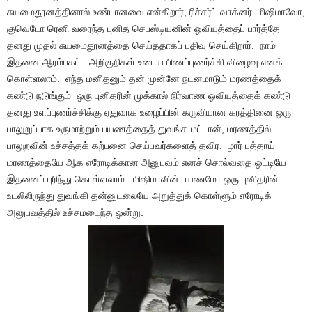
சுயமைதூனத்தினால் உண்டானவை என்கிறார், ரிச்சர்ட் வாக்னர். மிஷிமாவோ,
குவெடோ ரெனி வரைந்த புனித செபஸ்டியனின் ஓவியத்தைப் பார்த்தே
தனது முதல் சுயமைதூனத்தை செய்ததாகப் பதிவு செய்கிறார். நாம்
இதனை ஆரம்பகட்ட அறிகுறிகள் உடைய பிணப்புணர்ச்சி விழைவு எனக்
கொள்ளலாம். எந்த மனிதனும் தன் முன்னே நடனமாடும் மரணத்தைக்
கண்டு நடுங்கும் ஒரு புனிதரின் முக்கால் நிர்வாண ஓவியத்தைக் கண்டு
தனது உளப்புணர்ச்சிக்கு ஏதுவாக உழைப்பின் கருவியான கரத்தினை ஒரு
பாலுறுப்பாக உருமாற்றும் பயணத்தைத் துவங்க மட்டான், மரணத்தில்
பாலுறவின் உச்சத்தக் கற்பனை செய்பவர்களைத் தவிர. ழார் பத்தாய்
மரணத்தையே ஆக எரோடிக்கான அனுபவம் எனச் சொல்வதை ஒட்டியே
இதனைப் புரிந்து கொள்ளலாம். மிஷிமாவின் பயணமோ ஒரு புனிதரின்
உடலிலிருந்து துவங்கி தன்னுடலையே அறுத்துக் கொள்ளும் எரோடிக்
அனுபவத்தில் உச்சமடைந்த ஒன்று.