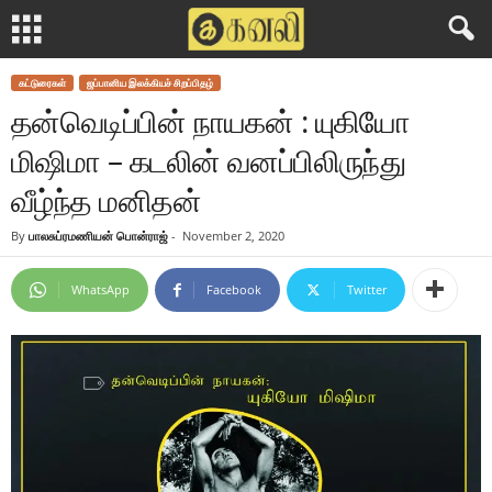
கட்டுரைகள்
ஜப்பானிய இலக்கியச் சிறப்பிதழ்
தன்வெடிப்பின் நாயகன் : யுகியோ
மிஷிமா – கடலின் வனப்பிலிருந்து
வீழ்ந்த மனிதன்
By
பாலசுப்ரமணியன் பொன்ராஜ்
-
November 2, 2020
WhatsApp
Facebook
Twitter