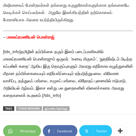
மிஷிமாவைப் போன்றவர்கள் தங்களது கருதுகோள்களுக்காக தங்களையே
வெடிக்கச் செய்பவர்கள். அதுவே இலக்கியத்தின் தற்கொலைப்
போராளியாக அவரை உயர்த்தியிருக்கிறது.
–
பாலசுப்ரமணியன் பொன்ராஜ்
[tds_info]
தமிழின் நம்பிக்கை தரும் இளம் படைப்பாளிகளில்
பாலசுப்ரமணியன் பொன்ராஜும் ஒருவர். ‘கனவு மிருகம்’, ‘துரதிர்ஷ்டம் பிடித்த
கப்பலின் கதை’ ஆகிய இரு தொகுப்புகளும் அவரது எதிர்கால எழுத்துகளின்
மீதான நம்பிக்கையையும் எதிர்பார்ப்பையும் ஏற்படுத்துபவை. விரிவான
வாசிப்பு, தத்துவப் பார்வை, சமூகப் பார்வை, விநோதப் புனைவில் ஈடுபாடு,
அறிவியல் ஆர்வம், இசை என்று பல துறைகளின் விளைச்சலாக அவரது
கதைகளைக் கூறலாம்.
[/tds_info]
TAGS
YUKIO MISHIMA
ஜப்பானிய சிறப்பிதழ்
WhatsApp
Facebook
Twitter