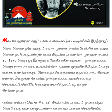
கி
மிடகே ஹிரோகா எனும் யுகியோ மிஷிமாவிற்கு பல முகங்கள் இருந்தாலும்
அவை அனைத்துமே தனது அசலான முகமாக உலகின் பிரதிபலிக்கக் கூடிய
அனைத்துப் பொருட்களிலும் காண விரும்பிய மரணத்தின் முகத்தை நவம்பர்
25, 1970 அன்று ஓர் இராணுவக் கேந்திரத்தில் கண்டன. துண்டிக்கப்பட்ட
அவரது தலை பல வருட உடற்பயிற்சியின் மூலமாக முறுக்கேறியிருந்த அவரது
உடலைப் பார்த்திருந்தது. அவருக்குப் பொருத்தமான உருவகப் பண்பு நிறைந்த
மரணம், இராணுவக் கேந்திரம்/துண்டிக்கப்பட்ட தலை/செப்புக்கு
செய்யப்பட்டு வெளியே தொங்கும் குடல்/சீருடை/புகழ் மற்றும்
நித்தியத்துவம்.
ஹவியர் மரியாஸ் (Javier Marias), மிஷிமாவின் மரணம் அதுவரையிலும்
அவர் செய்து வந்த பல முட்டாள்தனங்களையும் மறக்கச் செய்ததோடு,