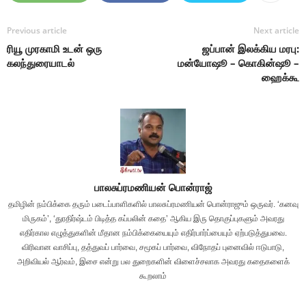
Previous article
Next article
ரியூ முரகாமி உடன் ஒரு
ஜப்பான் இலக்கிய மரபு:
கலந்துரையாடல்
மன்யோஷூ – கொகின்ஷூ –
ஹைக்கூ
பாலசுப்ரமணியன் பொன்ராஜ்
தமிழின் நம்பிக்கை தரும் படைப்பாளிகளில் பாலசுப்ரமணியன் பொன்ராஜும் ஒருவர். ‘கனவு
மிருகம்’, ‘துரதிர்ஷ்டம் பிடித்த கப்பலின் கதை’ ஆகிய இரு தொகுப்புகளும் அவரது
எதிர்கால எழுத்துகளின் மீதான நம்பிக்கையையும் எதிர்பார்ப்பையும் ஏற்படுத்துபவை.
விரிவான வாசிப்பு, தத்துவப் பார்வை, சமூகப் பார்வை, விநோதப் புனைவில் ஈடுபாடு,
அறிவியல் ஆர்வம், இசை என்று பல துறைகளின் விளைச்சலாக அவரது கதைகளைக்
கூறலாம்