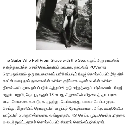
The Sailor Who Fell From Grace with the Sea, எனும் சிறு நாவலின்
கவித்துவமிக்க சொற்றொடர்களின் ஊடாக, நாவலின் POVவான
நொபுருவினால் ஒரு நாயகனாகப் பார்க்கப்படும் ரியுஜீ கொல்லப்படும் இறுதிக்
காட்சி வரை நாம் தசைகளின் உள்ளே குறிப்பாக ஆண் உடலின் உள்ளே
திரண்டிருப்பதாக நம்பப்படும் ஆற்றலின் தடுமாற்றத்தைப் பார்க்கலாம். ரியுஜீ
எனும் மாலுமி, நொபுரு எனும் 13 வயது சிறுவனின் விதவைத் தாயாரான
ஃபுசாகோவைக் கண்டு, காதலுற்று, மெய்கலந்து, மணம் செய்ய முடிவு
செய்து, இறுதியில் நொபுருவின் வகுப்புத் தோழர்களான, அந்த வயதிலேயே
வாழ்வின் பொருளின்மையை வன்முறையே ஈடு செய்ய முடியுமென்ற புரிதலை
அடைந்துவிட்டதாகச் சொல்லப்படும் சிலரால் கொல்லப்படுகிறான்.