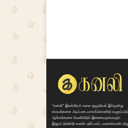
"கனலி" இலக்கியம் கலை சூழலியல் இம்மூன்று
மையங்களை அடிப்படையாகக்கொண்டு எழுதப்படும
ஆக்கங்களை வெளியிடும் இணையதளமாகும்.
இதுமட்டுமின்றி கனலி பதிப்பகம், வலையொலி மற்ற