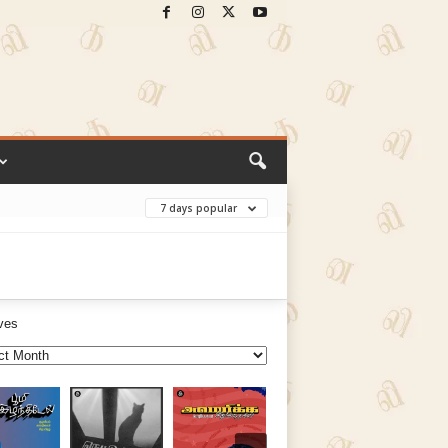
7 days popular
ves