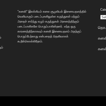
Cat
"கனலி" இலக்கியம் கலை சூழலியல் இணையதளத்தில்
வெளியாகும் படைப்புகளிலுள்ள கருத்துகள் மற்றும்
அதைச் சார்ந்து எழும் கருத்துகள் அனைத்திற்கும்
படைப்பாளிகளே பொறுப்பாகின்றனர். எந்த ஒரு
தொடர
காரணத்திற்காகவும் கனலி இணையதளம் அதற்குப்
பொறுப்பேற்காது என்பதைத் தெளிவாகக்
கனலி
்
கூறிக்கொள்கிறோம்.
ும்
கனலி