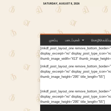
SATURDAY, AUGUST 8, 2026
க
ன
லி
முகப்பு
படைப்புகள்
மொழிபெயர்ப்பு
[mkdf_post_layout_one remove_bottom_border=”
display_excerpt=”no” display_post_type_icon=”no”
thumb_image_width=”413″ thumb_image_height=”2
[mkdf_post_layout_one remove_bottom_border=”
display_excerpt=”no” display_post_type_icon=”no
thumb_image_height=”295″ title_length=”55″]
[mkdf_post_layout_one remove_bottom_border=”
display_excerpt=”no” display_post_type_icon=”no”
thumb_image_height=”295″ title_length=”55″]