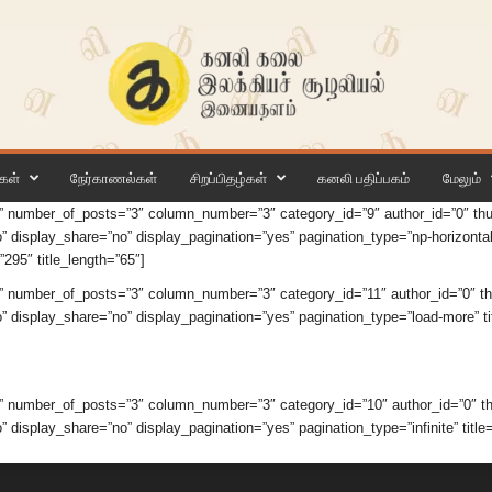
கள்
நேர்காணல்கள்
சிறப்பிதழ்கள்
கனலி பதிப்பகம்
மேலும்
” number_of_posts=”3″ column_number=”3″ category_id=”9″ author_id=”0″ t
 display_share=”no” display_pagination=”yes” pagination_type=”np-horizontal” 
95″ title_length=”65″]
” number_of_posts=”3″ column_number=”3″ category_id=”11″ author_id=”0″ 
” display_share=”no” display_pagination=”yes” pagination_type=”load-more”
” number_of_posts=”3″ column_number=”3″ category_id=”10″ author_id=”0″ 
 display_share=”no” display_pagination=”yes” pagination_type=”infinite” title