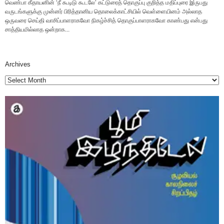
வெண்பா கீதாயனின் ‘நீ கூடிடு கூடலே’ கட்டுரைத் தொகுப்பு குறித்த மதிப்புரை இருபது
வருடங்களுக்கு முன்னர் பிரித்தானிய தொலைக்காட்சியில் வெள்ளையினம் அல்லாத
ஒருவரை செய்தி வாசிப்பாளராகவோ நிகழ்ச்சித் தொகுப்பாளராகவோ காண்பது என்பது
சாத்தியமில்லாத ஒன்றாக...
Archives