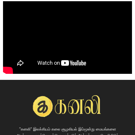
"கனலி" இலக்கியம் கலை சூழலியல் இம்மூன்று மையங்களை