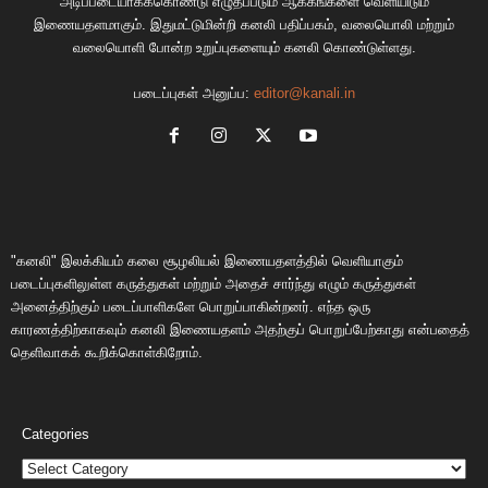
அடிப்படையாகக்கொண்டு எழுதப்படும் ஆக்கங்களை வெளியிடும்
இணையதளமாகும். இதுமட்டுமின்றி கனலி பதிப்பகம், வலையொலி மற்றும்
வலையொளி போன்ற உறுப்புகளையும் கனலி கொண்டுள்ளது.
படைப்புகள் அனுப்ப:
editor@kanali.in
"கனலி" இலக்கியம் கலை சூழலியல் இணையதளத்தில் வெளியாகும்
படைப்புகளிலுள்ள கருத்துகள் மற்றும் அதைச் சார்ந்து எழும் கருத்துகள்
அனைத்திற்கும் படைப்பாளிகளே பொறுப்பாகின்றனர். எந்த ஒரு
காரணத்திற்காகவும் கனலி இணையதளம் அதற்குப் பொறுப்பேற்காது என்பதைத்
தெளிவாகக் கூறிக்கொள்கிறோம்.
Categories