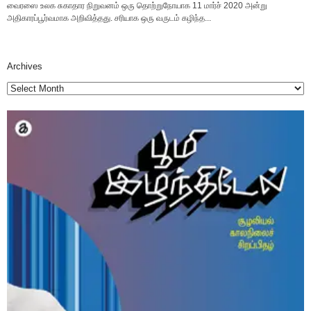
வைரஸை உலக சுகாதார நிறுவனம் ஒரு தொற்றுநோயாக 11 மார்ச் 2020 அன்று
அதிகாரப்பூர்வமாக அறிவித்தது. சரியாக ஒரு வருடம் கழிந்த...
Archives