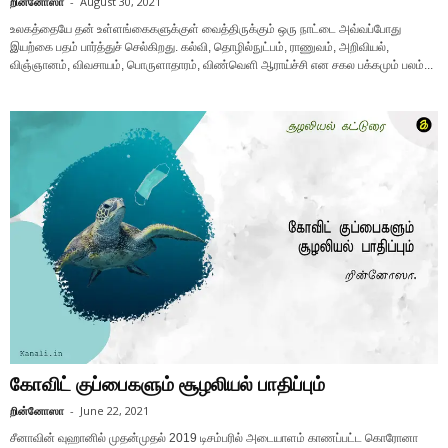
றின்னோஸா
-
August 30, 2021
உலகத்தையே தன் உள்ளங்கைகளுக்குள் வைத்திருக்கும் ஒரு நாட்டை அவ்வப்போது
இயற்கை பதம் பார்த்துச் செல்கிறது. கல்வி, தொழில்நுட்பம், ராணுவம், அறிவியல்,
விஞ்ஞானம், விவசாயம், பொருளாதாரம், விண்வெளி ஆராய்ச்சி என சகல பக்கமும் பலம்...
கோவிட் குப்பைகளும் சூழலியல் பாதிப்பும்
றின்னோஸா
-
June 22, 2021
சீனாவின் வுஹானில் முதன்முதல் 2019 டிசம்பரில் அடையாளம் காணப்பட்ட கொரோனா