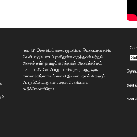
Cat
"கனலி" இலக்கியம் கலை சூழலியல் இணையதளத்தில்
வெளியாகும் படைப்புகளிலுள்ள கருத்துகள் மற்றும்
அதைச் சார்ந்து எழும் கருத்துகள் அனைத்திற்கும்
படைப்பாளிகளே பொறுப்பாகின்றனர். எந்த ஒரு
தொடர
காரணத்திற்காகவும் கனலி இணையதளம் அதற்குப்
பொறுப்பேற்காது என்பதைத் தெளிவாகக்
கனலி
்
கூறிக்கொள்கிறோம்.
ும்
கனலி