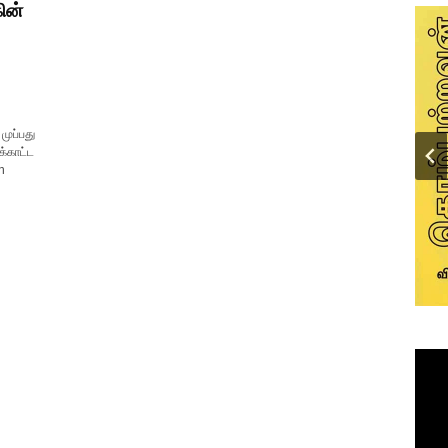
ின்
முப்பது
க்காட்ட
n