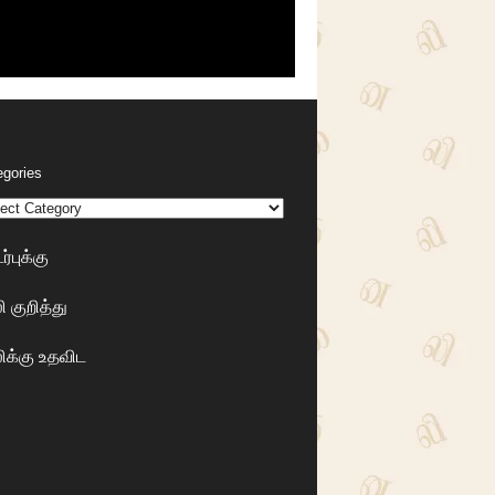
egories
்புக்கு
 குறித்து
க்கு உதவிட