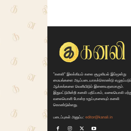
"கனலி" இலக்கியம் கலை சூழலியல் இம்மூன்று
மையங்களை அடிப்படையாகக்கொண்டு எழுதப்படும
ஆக்கங்களை வெளியிடும் இணையதளமாகும்.
இதுமட்டுமின்றி கனலி பதிப்பகம், வலையொலி மற்ற
வலையொளி போன்ற உறுப்புகளையும் கனலி
கொண்டுள்ளது.
படைப்புகள் அனுப்ப:
editor@kanali.in