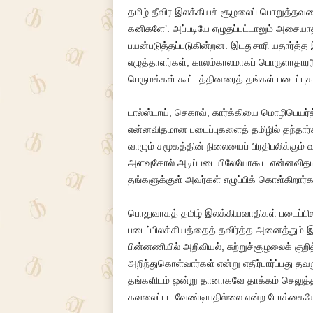
தமிழ் தீவிர இலக்கியச் சூழலைப் பொறுத்தவரை,
கனிகளே’. அப்படியே எழுதப்பட்டாலும் அசை
பயன்படுத்தப்படுகின்றன. இடதுசாரி யதார்த்
எழுத்தாளர்கள், காலம்காலமாகப் பொருளாதாரரீதியி
பெருமக்கள் கூட்டத்தினரைத் தங்கள் படைப்புகள
டால்ஸ்டாய், செகாவ், கார்க்கியை மொழிபெயர்த்
என்னவிதமான படைப்புகளைத் தமிழில் தந்தார்க
வாழும் சமூகத்தின் நிலையைப் பிரதிபலிக்கு
அளவுகோல் அடிப்படையிலேயோகூட என்னவிதமான 
தங்களுக்குள் அவர்கள் எழுப்பிக் கொள்கிறார்
பொதுவாகத் தமிழ் இலக்கியவாதிகள் படைப்பி
படைப்பிலக்கியத்தைத் தவிர்த்த அனைத்தும் 
பின்னணியில் அறிவியல், சுற்றுச்சூழலைக் க
அறிந்துகொள்வார்கள் என்று எதிர்பார்ப்பது த
தங்களிடம் ஒன்று தானாகவே தாக்கம் செலுத்த வ
கவலைப்பட வேண்டியதில்லை என்ற போக்கையே இ