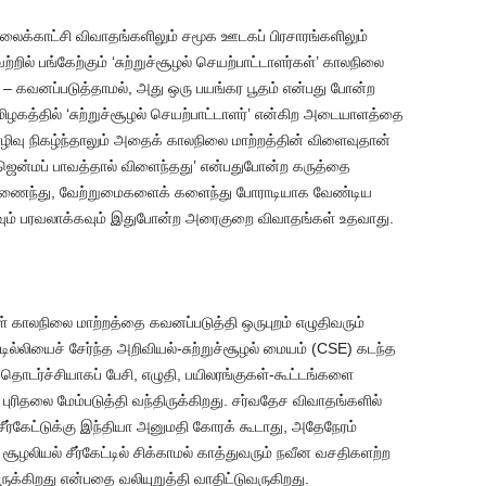
ைக்காட்சி விவாதங்களிலும் சமூக ஊடகப் பிரசாரங்களிலும்
ற்றில் பங்கேற்கும் ‘சுற்றுச்சூழல் செயற்பாட்டாளர்கள்’ காலநிலை
 கவனப்படுத்தாமல், அது ஒரு பயங்கர பூதம் என்பது போன்ற
மிழகத்தில் ‘சுற்றுச்சூழல் செயற்பாட்டாளர்’ என்கிற அடையாளத்தை
பேரழிவு நிகழ்ந்தாலும் அதைக் காலநிலை மாற்றத்தின் விளைவுதான்
வஜென்மப் பாவத்தால் விளைந்தது’ என்பதுபோன்ற கருத்தை
்றிணைந்து, வேற்றுமைகளைக் களைந்து போராடியாக வேண்டிய
்தவும் பரவலாக்கவும் இதுபோன்ற அரைகுறை விவாதங்கள் உதவாது.
 காலநிலை மாற்றத்தை கவனப்படுத்தி ஒருபுறம் எழுதிவரும்
லியைச் சேர்ந்த அறிவியல்-சுற்றுச்சூழல் மையம் (CSE) கடந்த
தொடர்ச்சியாகப் பேசி, எழுதி, பயிலரங்குகள்-கூட்டங்களை
 புரிதலை மேம்படுத்தி வந்திருக்கிறது. சர்வதேச விவாதங்களில்
 சீர்கேட்டுக்கு இந்தியா அனுமதி கோரக் கூடாது, அதேநேரம்
ழலியல் சீர்கேட்டில் சிக்காமல் காத்துவரும் நவீன வசதிகளற்ற
ருக்கிறது என்பதை வலியுறுத்தி வாதிட்டுவருகிறது.