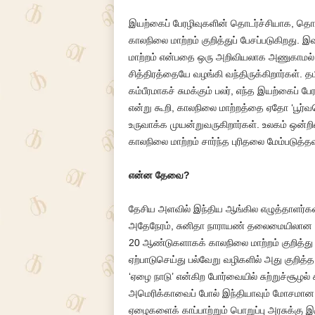
இயற்கைப் பேரழிவுகளின் தொடர்ச்சியாக, தொல
காலநிலை மாற்றம் குறித்துப் பேசப்படுகிறது. இவ
மாற்றம் என்பதை ஒரு அறிவியலாக அணுகாமல் –
சித்திரத்தையே வழங்கி வந்திருக்கிறார்கள். த
கம்பீரமாகச் சுமக்கும் பலர், எந்த இயற்கைப் 
என்று கூறி, காலநிலை மாற்றத்தை ஏதோ ‘பூர்
உருவாக்க முயன்றுவருகிறார்கள். உலகம் ஒன
காலநிலை மாற்றம் சார்ந்த புரிதலை மேம்படுத
என்ன தேவை?
தேசிய அளவில் இந்திய ஆங்கில எழுத்தாளர்கள்
அதேநேரம், சுனிதா நாராயண் தலைமையிலான டில்
20 ஆண்டுகளாகக் காலநிலை மாற்றம் குறித்து 
ஏற்பாடுசெய்து பல்வேறு வழிகளில் அது குறித்த
‘ஏழை நாடு’ என்கிற போர்வையில் சுற்றுச்சூழல்
அமெரிக்காவைப் போல் இந்தியாவும் மோசமான சூ
ஏழைகளைக் காப்பாற்றும் பொறுப்பு அரசுக்கு இ