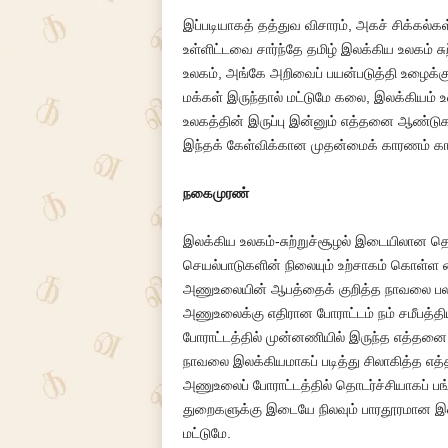
இப்படியாகத் தத்துவ விசாரம், அகச் சிக்கல்
உள்ளிட்டவை சார்ந்தே தமிழ் இலக்கிய உலகம் 
உலகம், அங்கே அறிவைப் பயன்படுத்தி உழைக்கும
மக்கள் இருந்தால் மட்டுமே கலை, இலக்கியம்
உலகத்தின் இருப்பு இன்னும் எத்தனை ஆண்டுகள
இந்தக் கேள்விக்கான முதன்மைக் காரணம் கா
நகைமுரண்
இலக்கிய உலகம்-சுற்றுச்சூழல் இடையிலான தொடர்
செயல்பாடுகளின் நிலையும் உற்சாகம் கொள்
அணுஉலையின் ஆபத்தைக் குறித்த நாவலை பல பத
அணுஉலைக்கு எதிரான போராட்டம் நம் சமீபத
போராட்டத்தில் முன்னணியில் இருந்த எத்தனை ப
நாவலை இலக்கியமாகப் படித்து சிலாகித்த எத
அணுஉலைப் போராட்டத்தில் தொடர்ச்சியாகப் பங்க
துறைகளுக்கு இடையே நிலவும் பாரதூரமான இட
மட்டுமே.