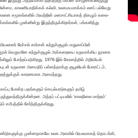
் இருந்து அந்நியமாகி நிற்பதற்கு மரபின் செழுமையிலிருந்து
தலின்மை, காலனியாதிக்கக் கல்வி, உலகமயமாக்கம் எனப் பல்வேறு
லான சமூகங்களில் அவற்றின் மனசாட்சியாகத் திகழும் கலை-
க்கங்களில் முன்னின்று இருந்திருக்கிறார்கள், பங்களித்து
ாளர் ரேச்சல் கார்சன் சுற்றுச்சூழல் பாதுகாப்பின்
 நூல் வெறுமனே சுற்றுச்சூழல் அக்கறையை உருவாக்கிய நூலாக
கிலும் போற்றப்படுகிறது. 1976-இல் கேரளத்தில் அறிவியல்
ப்புடன் உருவான அமைதிப் பள்ளத்தாக்கு சூழலியல் போராட்டம்,
ற்றத்துக்குக் காரணமாக அமைந்தது.
காப்பு போன்ற பதங்களும் செயல்பாடுகளும் தமிழ்
துவந்திருக்கின்றன. அந்தப் பட்டியலில் ‘காலநிலை மாற்றம்’
் சமீபத்தில் சேர்ந்திருக்கிறது.
 ஆண்டுகளுக்கு முன்னதாகவே உலக அளவில் பிரபலமாகத் தொடங்கி,