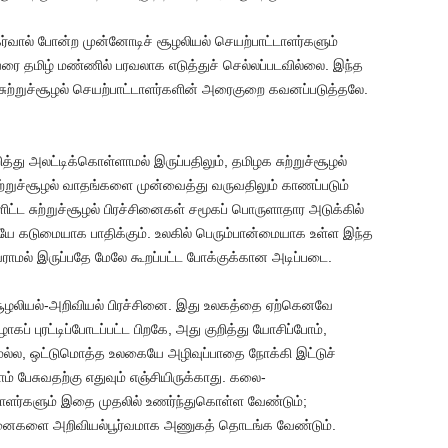
வால் போன்ற முன்னோடிச் சூழலியல் செயற்பாட்டாளர்களும்
ரை தமிழ் மண்ணில் பரவலாக எடுத்துச் செல்லப்படவில்லை. இந்த
 சுற்றுச்சூழல் செயற்பாட்டாளர்களின் அரைகுறை கவனப்படுத்தலே.
ித்து அலட்டிக்கொள்ளாமல் இருப்பதிலும், தமிழக சுற்றுச்சூழல்
ுற்றுச்சூழல் வாதங்களை முன்வைத்து வருவதிலும் காணப்படும்
ிட்ட சுற்றுச்சூழல் பிரச்சினைகள் சமூகப் பொருளாதார அடுக்கில்
ரையே கடுமையாக பாதிக்கும். உலகில் பெரும்பான்மையாக உள்ள இந்த
ாமல் இருப்பதே மேலே கூறப்பட்ட போக்குக்கான அடிப்படை.
 சூழலியல்-அறிவியல் பிரச்சினை. இது உலகத்தை ஏற்கெனவே
ாகப் புரட்டிப்போடப்பட்ட பிறகே, அது குறித்து யோசிப்போம்,
மல்ல, ஒட்டுமொத்த உலகையே அழிவுப்பாதை நோக்கி இட்டுச்
் பேசுவதற்கு எதுவும் எஞ்சியிருக்காது. கலை-
்டாளர்களும் இதை முதலில் உணர்ந்துகொள்ள வேண்டும்;
ச்சினைகளை அறிவியல்பூர்வமாக அணுகத் தொடங்க வேண்டும்.