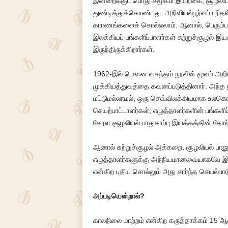
இன்றைக்குப் பொது சமூகம் இயற்கை, சூழலியலில
துண்டித்துக்கொண்டது, அறிவியல்பூர்வப் புரி
காரணங்களைச் சொல்லலாம். ஆனால், பெரும்பா
இலக்கியப் பங்களிப்பாளர்கள் சுற்றுச்சூழல் இய
இருந்திருக்கிறார்கள்.
1962-இல் மௌன வசந்தம் நூலின் மூலம் அறிவியல
முக்கியத்துவத்தை கவனப்படுத்தினார். அந்த
மட்டுமல்லாமல், ஒரு செவ்விலக்கியமாக உலகெங்
செயற்பாட்டாளர்கள், எழுத்தாளர்களின் பங்களி
கேரள சூழலியல் பாதுகாப்பு இயக்கத்தின் தோ
ஆனால் சுற்றுச்சூழல் அக்கறை, சூழலியல் பாது
எழுத்தாளர்களுக்கு அந்நியமானவையாகவே இருந்
என்கிற புதிய சொல்லும் அது சார்ந்த செயல்பாடும
அப்படியென்றால்?
காலநிலை மாற்றம் என்கிற கருத்தாக்கம் 15