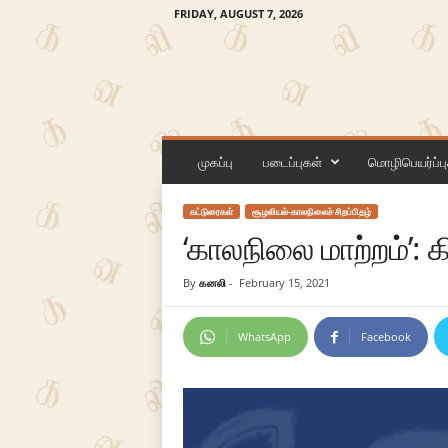
FRIDAY, AUGUST 7, 2026
க
ன
முகப்பு
படைப்புகள்
மொழிபெயர்ப்பு
லி
கட்டுரைகள்
சூழலியல்-காலநிலைச் சிறப்பிதழ்
‘காலநிலை மாற்றம்’
By
கனலி
-
February 15, 2021
WhatsApp
Facebook