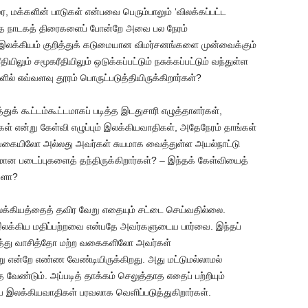
 மக்களின் பாடுகள் என்பவை பெரும்பாலும் ‘விலக்கப்பட்ட
யாத நாடகத் திரைகளைப் போன்றே அவை பல நேரம்
த இலக்கியம் குறித்துக் கடுமையான விமர்சனங்களை முன்வைக்கும்
லும் சமூகரீதியிலும் ஒடுக்கப்பட்டும் நசுக்கப்பட்டும் வந்துள்ள
ில் எவ்வளவு தூரம் பொருட்படுத்தியிருக்கிறார்கள்?
துக் கூட்டம்கூட்டமாகப் படித்த இடதுசாரி எழுத்தாளர்கள்,
ள் என்று கேள்வி எழுப்பும் இலக்கியவாதிகள், அதேநேரம் தாங்கள்
ம் வகையிலோ அல்லது அவர்கள் சுயமாக வைத்துள்ள அயல்நாட்டு
படைப்புகளைத் தந்திருக்கிறார்கள்? – இந்தக் கேள்வியைத்
களா?
லக்கியத்தைத் தவிர வேறு எதையும் சட்டை செய்வதில்லை.
இலக்கிய மதிப்பற்றவை என்பதே அவர்களுடைய பார்வை. இந்தப்
ுறித்து வாசித்தோ மற்ற வகைகளிலோ அவர்கள்
வறு என்றே எண்ண வேண்டியிருக்கிறது. அது மட்டுமல்லாமல்
ேண்டும். அப்படித் தாக்கம் செலுத்தாத எதைப் பற்றியும்
லக்கியவாதிகள் பரவலாக வெளிப்படுத்துகிறார்கள்.