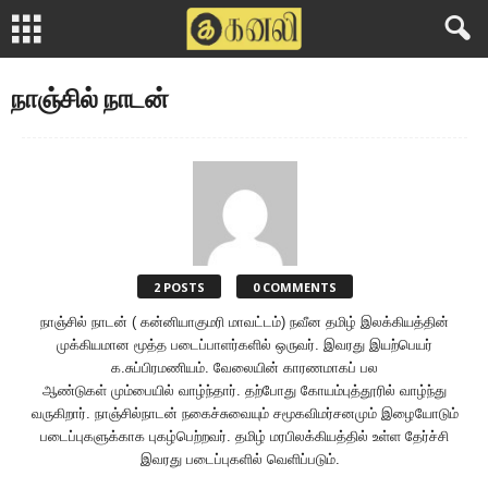
நாஞ்சில் நாடன்
2 POSTS
0 COMMENTS
நாஞ்சில் நாடன் ( கன்னியாகுமரி மாவட்டம்) நவீன தமிழ் இலக்கியத்தின்
முக்கியமான மூத்த படைப்பாளர்களில் ஒருவர். இவரது இயற்பெயர்
க.சுப்பிரமணியம். வேலையின் காரணமாகப் பல
ஆண்டுகள் மும்பையில் வாழ்ந்தார். தற்போது கோயம்புத்தூரில் வாழ்ந்து
வருகிறார். நாஞ்சில்நாடன் நகைச்சுவையும் சமூகவிமர்சனமும் இழையோடும்
படைப்புகளுக்காக புகழ்பெற்றவர். தமிழ் மரபிலக்கியத்தில் உள்ள தேர்ச்சி
இவரது படைப்புகளில் வெளிப்படும்.