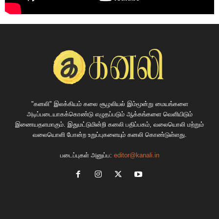
"கனலி" இலக்கியம் கலை சூழலியல் இம்மூன்று மையங்களை
அடிப்படையாகக்கொண்டு எழுதப்படும் ஆக்கங்களை வெளியிடும்
இணையதளமாகும். இதுமட்டுமின்றி கனலி பதிப்பகம், வலையொலி மற்றும்
வலையொளி போன்ற உறுப்புகளையும் கனலி கொண்டுள்ளது.
படைப்புகள் அனுப்ப:
editor@kanali.in