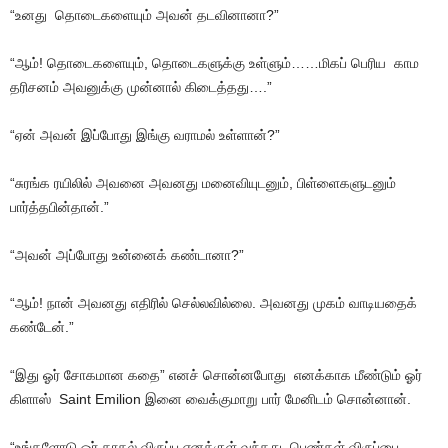
“உனது தொடைகளையும் அவன் தடவினானா?”
“ஆம்! தொடைகளையும், தொடைகளுக்கு உள்ளும்……மிகப் பெரிய காம
தரிசனம் அவனுக்கு முன்னால் கிடைத்தது….”
“ஏன் அவன் இப்போது இங்கு வராமல் உள்ளான்?”
“சுரங்க ரயிலில் அவனை அவனது மனைவியுடனும், பிள்ளைகளுடனும்
பார்த்தபின்தான்.”
“அவன் அப்போது உன்னைக் கண்டானா?”
“ஆம்! நான் அவனது எதிரில் செல்லவில்லை. அவனது முகம் வாடியதைக்
கண்டேன்.”
“இது ஓர் சோகமான கதை” எனச் சொன்னபோது எனக்காக மீண்டும் ஓர்
கிளாஸ் Saint Emilion இனை வைக்குமாறு பார் மேனிடம் சொன்னான்.
“உங்களோடு ஓர் காதல் விருப்பு எனக்குள் வந்தது. பெண்கள் விருப்பை