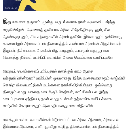
இ
து சுகமான தருணம். மூன்று வருடங்களாக நான் அவளைப் பார்த்து
வருகின்றேன். அவளைத் தனியாக அல்ல. சிநேகிதிகளுடனும், சில
ஆண்களுடனும், சில சந்தைகளில் அவள் தனியே இல்லாமலும். ஒவ்வொரு
காலையிலும் அவளைப் பஸ் நிலையத்தில் கண்டால் அவளின் அருகில் பலர்
இருப்பர். நிச்சயமாக அவளின் மீது காதலும், காமமும் வந்தது என
நினைத்து நீங்கள் வாசிப்பீர்களாயின் அவை பொய்யான வாசிப்புகளே.
நிறையப் பெண்களைப் பார்ப்பதால் எனக்குக் காம ஆசை
வந்துவிடுகின்றதா? உயிர்ப்பின் மூலமானது இந்த ஆசையானாலும் வாழ்வின்
கொடூர விளையாட்டுகள் உடல்களை நசுக்கிவிடுகின்றன. ஒவ்வொரு
தினமும் எமது மனதை உடைக்கும் சேதிகள், காட்சிகள் பல. இந்த
உடைப்புகளை ஏந்தியபடிதான் எமது உடல்கள் தற்காலிக வசிப்புக்காக
வாழ்வின் கோரமானதும் அமைதியானதுமான வீதிகளில்.
எனக்குள் உள்ள காம வில்கள் பிடுங்கப்பட்டன அல்ல. ஆனால், அவைகள்
இல்லாமல் அவளை, சனி, ஞாயிறு கழிந்த தினங்களில், பஸ் நிலையத்தில்