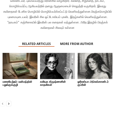
கொண்டவர். புலம்பெயர்ந்து பிரான்சில் வாழ்கிறார். கவிதை, சிறுகதை, நாடகம்,
மொழிபெயர்ப்பு ஆகியவற்றில் தனது ஆளுமையைச் செலுத்தி வருகிறார். இவரது
கவிதைகள் டேனிசு மொழியில் மொழிபெயர்க்கப்பட்டு வெளிவந்துள்ளன.பிரஞ்சுமொழியில்
புலமையுடையவர். இவரின் சில ஒட்டோவியம் புகலிட இதழ்களில் வெளிவந்துள்ளன.
"தாயகம்" சஞ்சிகையில் இவரின் பல கதைகள் வந்துள்ளன. அதே இதழில் பிரஞ்சுக்
கவிதைகள் சிலவும் உள்ளன
RELATED ARTICLES
MORE FROM AUTHOR
மலையேற்றம்: வன்மத்தின்
கலியுக கிருஷ்ணனின்
ஒலேஸ்யா-அலெக்ஸாண்டர்
பதுங்குக்குழி
காதலிகள்
குப்ரின்