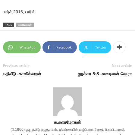
மார்ச்,2016, பாரிஸ்
TAGS
கலாமோகன்
WhatsApp
Facebook
Twitter
Previous article
Next article
பதிலீடு -காளீஸ்வரன்
லூக்கா 5:8 -வைரவன் லெ.ரா
க.கலாமோகன்
(பி.1960) ஒரு தமிழ் எழுத்தாளர். இலங்கையில் யாழ்ப்பாணத்தைப் பிறப்பிடமாகக்