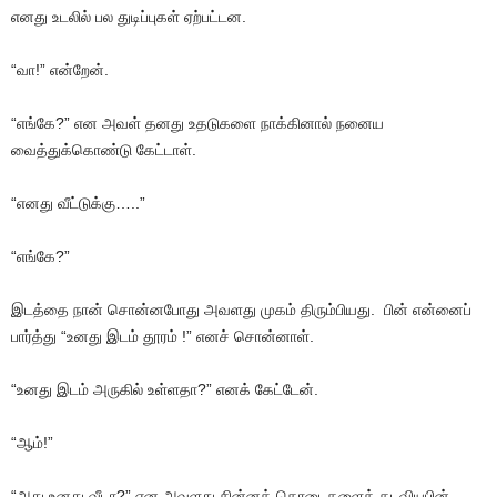
எனது உடலில் பல துடிப்புகள் ஏற்பட்டன.
“வா!” என்றேன்.
“எங்கே?” என அவள் தனது உதடுகளை நாக்கினால் நனைய
வைத்துக்கொண்டு கேட்டாள்.
“எனது வீட்டுக்கு…..”
“எங்கே?”
இடத்தை நான் சொன்னபோது அவளது முகம் திரும்பியது. பின் என்னைப்
பார்த்து “உனது இடம் தூரம் !” எனச் சொன்னாள்.
“உனது இடம் அருகில் உள்ளதா?” எனக் கேட்டேன்.
“ஆம்!”
“அது உனது வீடா?” என அவளது சின்னத் தொடைகளைத் தடவியபின்