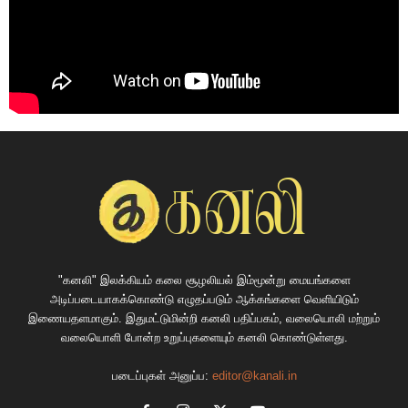
"கனலி" இலக்கியம் கலை சூழலியல் இம்மூன்று மையங்களை
அடிப்படையாகக்கொண்டு எழுதப்படும் ஆக்கங்களை வெளியிடும்
இணையதளமாகும். இதுமட்டுமின்றி கனலி பதிப்பகம், வலையொலி மற்றும்
வலையொளி போன்ற உறுப்புகளையும் கனலி கொண்டுள்ளது.
படைப்புகள் அனுப்ப:
editor@kanali.in