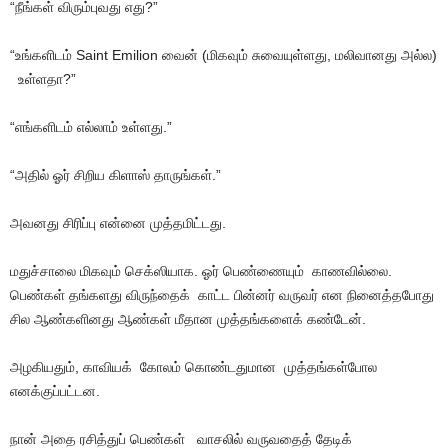
“நீங்கள் விரும்புவது எது?”
“உங்களிடம் Saint Emilion வைன் (மிகவும் சுவையுள்ளது, மலிவானது அல்ல)
உள்ளதா?”
“எங்களிடம் எல்லாம் உள்ளது.”
“அதில் ஓர் சிறிய கிளாஸ் தாருங்கள்.”
அவனது சிரிப்பு என்னை முத்தமிட்டது.
மதுச்சாலை மிகவும் செக்ஸியாக. ஓர் பெண்ணையும் காணவில்லை.
பெண்கள் தங்களது விருந்தைக் காட்ட பின்னர் வருவர் என நினைத்தபோது
சில ஆண்களினது ஆண்கள் மீதான முத்தங்களைக் கண்டேன்.
அழகியதும், காவியக் கோலம் கொண்டதுமான முத்தங்கள்போல
எனக்குப்பட்டன.
நான் அதை ரசித்துப் பெண்கள் வாசலில் வருவதைத் தேடிக்