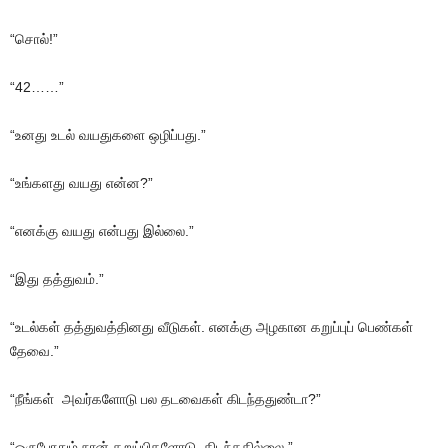
“சொல்!”
“42……”
“உனது உடல் வயதுகளை ஒழிப்பது.”
“உங்களது வயது என்ன?”
“எனக்கு வயது என்பது இல்லை.”
“இது தத்துவம்.”
“உடல்கள் தத்துவத்தினது வீடுகள். எனக்கு அழகான கறுப்புப் பெண்கள்
தேவை.”
“நீங்கள் அவர்களோடு பல தடவைகள் கிடந்ததுண்டா?”
“ஒருபோதும் நான் கறுப்பிகளோடு கிடந்ததில்லை.”