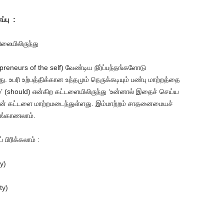
ப்பு :
லையிலிருந்து
neurs of the self) வேண்டிய நிர்ப்பந்தங்களோடு
 உபரி உற்பத்திக்கான உந்தமும் நெருக்கடியும் பண்பு மாற்றத்தை
 (should) என்கிற கட்டளையிலிருந்து ‘உன்னால் இதைச் செய்ய
ளின் கட்டளை மாற்றமடைந்துள்ளது. இம்மாற்றம் சாதனைமையச்
ங்காணலாம்.
ிரிக்கலாம் :
y)
ty)