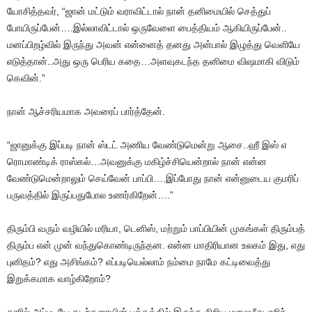
யோசித்தவர், “ஜான் மட்டும் வராவிட்டால் நான் தனிமையில் செத்துப்
போயிருப்பேன்….இல்லாவிட்டால் ஒருவேளை பைத்தியம் ஆகியிருப்பேன்..
மனப்பிறழ்வில் இருந்து அவன் என்னைத் தனது அன்பால் இழுத்து வெளியே
எடுத்தான்..அது ஒரு பெரிய கதை…அளவுகடந்த தனிமை விஷமாகி விடும்
கெவின்.”
நான் ஆச்சரியமாக அவரைப் பார்த்தேன்.
“ஜானுக்கு இப்படி நான் ஸ்டட் அணிய வேண்டுமென்று ஆசை..ஹீ இஸ் எ
ரொமாண்டிக் ராஸ்கல்…அவனுக்கு மகிழ்ச்சியென்றால் நான் என்ன
வேண்டுமென்றாலும் செய்வேன் பாப்பி….இப்போது நான் என்னுடைய குமரிப்
பருவத்தில் இருப்பதுபோல உணர்கிறேன்….”
திரும்பி வரும் வழியில் மரியா, டெனிஸ், மற்றும் பாப்பியின் முகங்கள் திரும்பத்
திரும்ப என் முன் வந்துகொண்டிருந்தன. என்ன மாதிரியான உலகம் இது, எது
புனிதம்? எது அசிங்கம்? எப்படியெல்லாம் நம்மை நாமே கட்டிவைத்து
இறுக்கமாக வாழ்கிறோம்?