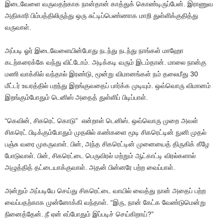
இடைவேளை வருவதற்காக நான்தான் காத்துக் கொண்டிருப்பேன். இராணுவ
அதிகாரி பிம்பத்திலிருந்து ஒரு சுட்டிப்பெண்ணாக மாறி துள்ளிக்குதித்து
வருவாள்.
அப்படி ஓர் இடைவேளையின்போது நடந்து நடந்து நாங்கள் மாஹோ
கடற்கரைக்கே வந்து விட்டோம். அடிக்கடி வரும் இடம்தான். மாலை நான்கு
மணி வாக்கில் வந்தால் இரண்டு, மூன்று விமானங்கள் நம் தலைமீது 30
மீட்டர் உயரத்தில் பறந்து இறங்குவதைப் பார்க்க முடியும். ஒவ்வொரு விமானம்
இறங்கும்போதும் டெனிஸ் அதைத் துள்ளிப் பிடிப்பாள்.
“கெவின், சிகரெட் கொடு” என்றாள் டெனிஸ். ஒவ்வொரு முறை அவள்
சிகரெட் பிடிக்கும்போதும் முதலில் கண்களை மூடி சிகரெட்டின் நுனி முதல்
பஞ்சு வரை முகருவாள். பின், அந்த சிகரெட்டின் முனையைத் திருகிக் கீழே
போடுவாள். பின், சிகரெட்டை பெருவிரல் மற்றும் ஆட்காட்டி விரல்களால்
அழுத்தித் தட்டையாக்குவாள். அதன் பின்னரே பற்ற வைப்பாள்.
அன்றும் அப்படியே செய்து சிகரெட்டை வாயில் வைத்து நான் அதைப் பற்ற
வைப்பதற்காக முன்னோக்கி வந்தாள். “இரு, நான் கேட்க வேண்டுமென்று
நினைத்தேன்..நீ ஏன் எப்போதும் இப்படிச் செய்கிறாய்?”