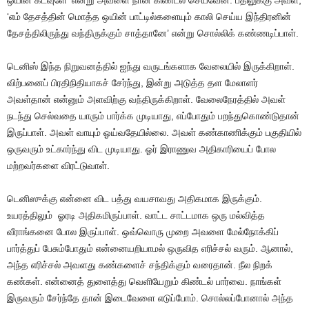
ஒயின் கடவுளே’ என்று அவளை நான் கிண்டல் செய்வேன். பதிலுக்கு அவள்,
‘எம் தேசத்தின் மொத்த ஒயின் பாட்டில்களையும் காலி செய்ய இந்திரனின்
தேசத்திலிருந்து வந்திருக்கும் சாத்தானே’ என்று சொல்லிக் கண்ணடிப்பாள்.
டெனிஸ் இந்த நிறுவனத்தில் ஐந்து வருடங்களாக வேலையில் இருக்கிறாள்.
விற்பனைப் பிரதிநிதியாகச் சேர்ந்து, இன்று அடுத்த தள மேலாளர்
அவள்தான் என்னும் அளவிற்கு வந்திருக்கிறாள். வேலைநேரத்தில் அவள்
நடந்து செல்வதை யாரும் பார்க்க முடியாது, எப்போதும் பறந்துகொண்டுதான்
இருப்பாள். அவள் வாயும் ஓய்வதேயில்லை. அவள் கண்காணிக்கும் பகுதியில்
ஒருவரும் உட்கார்ந்து விட முடியாது. ஓர் இராணுவ அதிகாரியைப் போல
மற்றவர்களை விரட்டுவாள்.
டெனிஸுக்கு என்னை விட பத்து வயசாவது அதிகமாக இருக்கும்.
உயரத்திலும் ஓரடி அதிகமிருப்பாள். வாட்ட சாட்டமாக ஒரு மல்வித்த
வீராங்கனை போல இருப்பாள். ஒவ்வொரு முறை அவளை மேல்நோக்கிப்
பார்த்துப் பேசும்போதும் என்னையறியாமல் ஒருவித எரிச்சல் வரும். ஆனால்,
அந்த எரிச்சல் அவளது கண்களைச் சந்திக்கும் வரைதான். நீல நிறக்
கண்கள். என்னைத் துளைத்து வெளியேறும் கிண்டல் பார்வை. நாங்கள்
இருவரும் சேர்ந்தே தான் இடைவேளை எடுப்போம். சொல்லப்போனால் அந்த