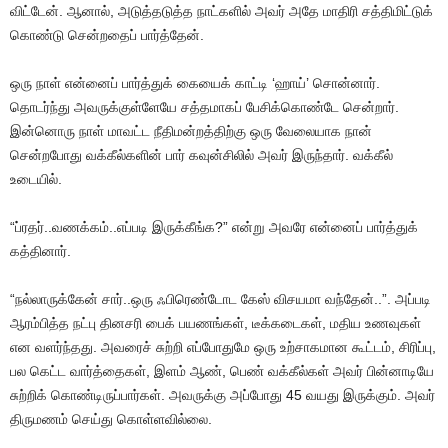
விட்டேன். ஆனால், அடுத்தடுத்த நாட்களில் அவர் அதே மாதிரி சத்திமிட்டுக்
கொண்டு சென்றதைப் பார்த்தேன்.
ஒரு நாள் என்னைப் பார்த்துக் கையைக் காட்டி ‘ஹாய்’ சொன்னார்.
தொடர்ந்து அவருக்குள்ளேயே சத்தமாகப் பேசிக்கொண்டே சென்றார்.
இன்னொரு நாள் மாவட்ட நீதிமன்றத்திற்கு ஒரு வேலையாக நான்
சென்றபோது வக்கீல்களின் பார் கவுன்சிலில் அவர் இருந்தார். வக்கீல்
உடையில்.
“ப்ரதர்..வணக்கம்..எப்படி இருக்கீங்க?” என்று அவரே என்னைப் பார்த்துக்
கத்தினார்.
“நல்லாருக்கேன் சார்..ஒரு ஃபிரெண்டோட கேஸ் விசயமா வந்தேன்..”. அப்படி
ஆரம்பித்த நட்பு தினசரி பைக் பயணங்கள், டீக்கடைகள், மதிய உணவுகள்
என வளர்ந்தது. அவரைச் சுற்றி எப்போதுமே ஒரு உற்சாகமான கூட்டம், சிரிப்பு,
பல கெட்ட வார்த்தைகள், இளம் ஆண், பெண் வக்கீல்கள் அவர் பின்னாடியே
சுற்றிக் கொண்டிருப்பார்கள். அவருக்கு அப்போது 45 வயது இருக்கும். அவர்
திருமணம் செய்து கொள்ளவில்லை.