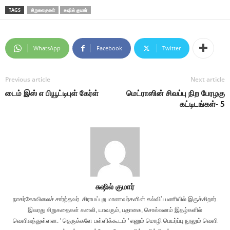
TAGS
சிறுகதைகள்
சுஷில் குமார்
WhatsApp
Facebook
Twitter
Previous article
Next article
டைம் இஸ் எ பியூட்டிபுள் கேர்ள்
மெட்ராஸின் சிவப்பு நிற பேரழகு
கட்டிடங்கள்- 5
சுஷில் குமார்
நாகர்கோவிலைச் சார்ந்தவர். கிராமப்புற மாணவர்களின் கல்விப் பணியில் இருக்கிறார்.
இவரது சிறுகதைகள் கனலி, யாவரும், பதாகை, சொல்வனம் இதழ்களில்
வெளிவந்துள்ளன. ' தெருக்களே பள்ளிக்கூடம் ' எனும் மொழி பெயர்ப்பு நூலும் வெளி