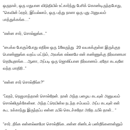
ஒருநாள், ஒரு மதுபான விடுதியில் உட்கார்ந்து பேசிக் கொண்டிருந்தபோது,
“கெவின் ப்ரதர், இப்பல்லாம், ஒரு பத்து நாளா ஒரு புது அனுபவம்
பாத்துக்கங்க…”
“என்ன சார், சொல்லுங்க..”
“பைக்ல போகும்போது எதிர்ல ஒரு 18லருந்து 20 வயசுக்குள்ள இருக்குற
பொண்ணுங்க வறப்ப மட்டும், அவங்க எல்லாமே என் கண்ணுக்கு நிர்வாணமா
தெரியுறாங்க…ஆனா, அப்படி ஒரு ஜொலிப்பான நிர்வாணம்..ஏதோ கடவுளே
வந்த மாதிரி..”
“என்ன சார் சொல்றீங்க?”
“ப்ரதர், நெஜமாத்தான் சொல்றேன். நான் அந்த பழைய கடவுள் அனுபவம்
சொல்லிருக்கேன்லா. அந்த ட்ரெயின்ல நடந்த சம்பவம். அப்ப கடவுள் என்
கூட உக்காந்து இருந்தப்ப என்ன ஃபீல் கெடச்சுதோ அதே ஃபீல் தான்.. “
“சார்..நீங்க என்னல்லாமோ சொல்றீங்க..என்ன கிண்டல் பண்றீங்களான்னும்