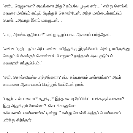
“சார்…நெஜமாவா? அவங்களா இது? நம்பவே முடில சார்…” என்று சொல்லி
அவரை மீண்டும் கட்டிப் பிடித்துக் கொண்டேன். அந்த மண்டைக்காட்டுப்
பெண்…அவரது இளம் மகளுடன்…
“சார், அவங்க குடும்பம்?” என்று குழப்பமாக அவரைப் பார்த்தேன்.
“என்ன ப்ரதர்…நம்ம அப்ப என்ன மயித்துக்கு இருக்கோம்..அன்பு, மயிருன்னு
வெறும் பேச்சுக்குச் சொன்னாப் போறுமா? நாந்தான் அவ குடும்பம்.
அவதான் எங்குடும்பம்.”
“சார், சொல்லவேல்ல பாத்தீங்களா? எப்ப கல்யாணம் பண்ணீங்க?” அவர்
கைகளை ஆசையாகப் பிடித்துக் கேட்டேன் நான்.
“ப்ரதர்..கல்யாணமா? எதுக்கு? இந்த எளவு ரேப்பிஸ்ட் பயக்களுக்காகவா?
இது அதுக்கும் மேலல்லா?..கெடக்கானுவோ
கல்யாணம்..மண்ணாங்கட்டின்னு..” என்று சொல்லி அந்தப் பெண்ணைப்
பார்த்து சிரித்தார்.