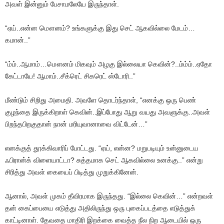
அவள் இன்னும் பேசாமலேயே இருந்தாள்.
“ஏய்..என்ன மௌனம்? உங்களுக்கு இது செட் ஆகவில்லை மேடம்…
கமான்..”
“ம்ம்..ஆமாம்…மௌனம் மிகவும் அழகு இல்லையா கெவின்?..ம்ம்ம்..ஏதோ
கேட்டாயே! ஆமாம்..சீக்ரெட் சிகரெட் ஸ்டோரி..”
மீண்டும் சிறிது அமைதி. அவளே தொடர்ந்தாள், “எனக்கு ஒரு பெண்
குழந்தை இருக்கிறாள் கெவின்..இப்போது ஆறு வயது அவளுக்கு..அவள்
பிறந்தபிறகுதான் நான் மரியுவானாவை விட்டேன்…”
எனக்குத் தூக்கிவாரிப் போட்டது. “ஏய், என்ன? மறுபடியும் உன்னுடைய
ஃபிரான்க் விளையாட்டா? சுத்தமாக செட் ஆகவில்லை உனக்கு..” என்று
சிரித்து அவள் கையைப் பிடித்து முறுக்கினேன்.
ஆனால், அவள் முகம் தீவிரமாக இருந்தது. “இல்லை கெவின்…” என்றவள்
தன் கைப்பையை எடுத்து அதிலிருந்து ஒரு புகைப்படத்தை எடுத்துக்
காட்டினாள். தேவதை மாதிரி இறக்கை வைத்த நீல நிற ஆடையில் ஒரு