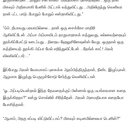
இருக்கின்றன…நானும் சில காலம் மரியுவானா புகைத்தேன்…ஒரு நாள்
மிகவும் அதிகமாகி பேனிக் அட்டாக் வந்துவிட்டது…அதிலிருந்து வெளிவர
நான் பட்ட பாடு..போதும் போதும் என்றாகிவிட்டது.”
“ம்ம்..நீயாவது பரவாயில்லை…நான் ஒரு சைக்கோ மாதிரி
ஆகிவிட்டேன்..அப்பா அம்மாவிடம் தாறுமாறாகக் கத்துவது, எல்லாவற்றையும்
தூக்கிப்போட்டு உடைப்பது…நிறைய ஹேலுசினேஷன்ஸ் வேறு..ஒருநாள் ஒரு
கத்தியைத் தூக்கி அப்பா மேல் எறிந்துவிட்டேன்…தேங்க் காட்! அவர்
விலகிவிட்டார்…”
இப்போது அவள் வேகமாகப் புகைக்க ஆரம்பித்திருந்தாள், நீண்ட இழுப்புகள்.
ஆழமாக இழுத்து பெருமூச்சோடு சேர்த்து வெளிவிட்டாள்.
“ஓ..அப்படியென்றால் இந்த தேவதைக்குப் பின்னால் ஒரு பயங்கரமான கதை
இருக்கிறதா?” என்று சொல்லிச் சிரித்தேன். அவள் அமைதியாக எதையோ
யோசித்தாள்.
“ஆமாம், பிறகு எப்படி விட்டுவிட்டாய்? மிகவும் கடினமில்லையா டெனிஸ்?”