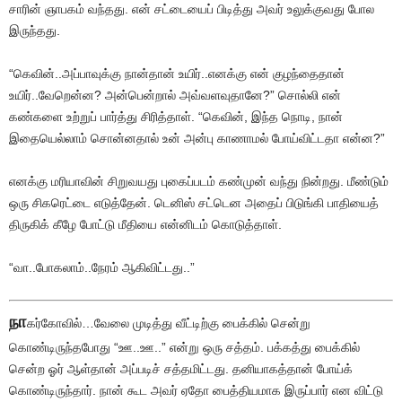
சாரின் ஞாபகம் வந்தது. என் சட்டையைப் பிடித்து அவர் உலுக்குவது போல
இருந்தது.
“கெவின்..அப்பாவுக்கு நான்தான் உயிர்..எனக்கு என் குழந்தைதான்
உயிர்..வேறென்ன? அன்பென்றால் அவ்வளவுதானே?” சொல்லி என்
கண்களை உற்றுப் பார்த்து சிரித்தாள். “கெவின், இந்த நொடி, நான்
இதையெல்லாம் சொன்னதால் உன் அன்பு காணாமல் போய்விட்டதா என்ன?”
எனக்கு மரியாவின் சிறுவயது புகைப்படம் கண்முன் வந்து நின்றது. மீண்டும்
ஒரு சிகரெட்டை எடுத்தேன். டெனிஸ் சட்டென அதைப் பிடுங்கி பாதியைத்
திருகிக் கீழே போட்டு மீதியை என்னிடம் கொடுத்தாள்.
“வா..போகலாம்..நேரம் ஆகிவிட்டது..”
நா
கர்கோவில்…வேலை முடித்து வீட்டிற்கு பைக்கில் சென்று
கொண்டிருந்தபோது “ஊ..ஊ..” என்று ஒரு சத்தம். பக்கத்து பைக்கில்
சென்ற ஓர் ஆள்தான் அப்படிச் சத்தமிட்டது. தனியாகத்தான் போய்க்
கொண்டிருந்தார். நான் கூட அவர் ஏதோ பைத்தியமாக இருப்பார் என விட்டு