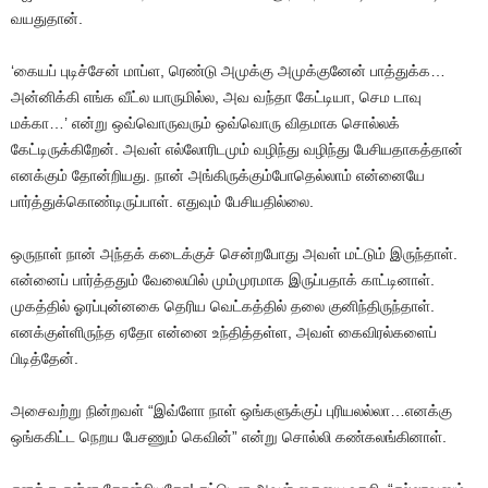
வயதுதான்.
‘கையப் புடிச்சேன் மாப்ள, ரெண்டு அமுக்கு அமுக்குனேன் பாத்துக்க…
அன்னிக்கி எங்க வீட்ல யாருமில்ல, அவ வந்தா கேட்டியா, செம டாவு
மக்கா…’ என்று ஒவ்வொருவரும் ஒவ்வொரு விதமாக சொல்லக்
கேட்டிருக்கிறேன். அவள் எல்லோரிடமும் வழிந்து வழிந்து பேசியதாகத்தான்
எனக்கும் தோன்றியது. நான் அங்கிருக்கும்போதெல்லாம் என்னையே
பார்த்துக்கொண்டிருப்பாள். எதுவும் பேசியதில்லை.
ஒருநாள் நான் அந்தக் கடைக்குச் சென்றபோது அவள் மட்டும் இருந்தாள்.
என்னைப் பார்த்ததும் வேலையில் மும்முரமாக இருப்பதாக் காட்டினாள்.
முகத்தில் ஓரப்புன்னகை தெரிய வெட்கத்தில் தலை குனிந்திருந்தாள்.
எனக்குள்ளிருந்த ஏதோ என்னை உந்தித்தள்ள, அவள் கைவிரல்களைப்
பிடித்தேன்.
அசைவற்று நின்றவள் “இவ்ளோ நாள் ஒங்களுக்குப் புரியலல்லா…எனக்கு
ஒங்ககிட்ட நெறய பேசணும் கெவின்” என்று சொல்லி கண்கலங்கினாள்.