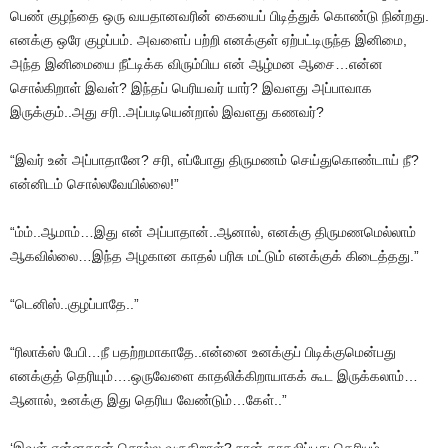
பெண் குழந்தை ஒரு வயதானவரின் கையைப் பிடித்துக் கொண்டு நின்றது.
எனக்கு ஒரே குழப்பம். அவளைப் பற்றி எனக்குள் ஏற்பட்டிருந்த இனிமை,
அந்த இனிமையை நீட்டிக்க விரும்பிய என் ஆழ்மன ஆசை…என்ன
சொல்கிறாள் இவள்? இந்தப் பெரியவர் யார்? இவளது அப்பாவாக
இருக்கும்..அது சரி..அப்படியென்றால் இவளது கணவர்?
“இவர் உன் அப்பாதானே? சரி, எப்போது திருமணம் செய்துகொண்டாய் நீ?
என்னிடம் சொல்லவேயில்லை!”
“ம்ம்..ஆமாம்…இது என் அப்பாதான்..ஆனால், எனக்கு திருமணமெல்லாம்
ஆகவில்லை…இந்த அழகான காதல் பரிசு மட்டும் எனக்குக் கிடைத்தது.”
“டெனிஸ்..குழப்பாதே..”
“ரிலாக்ஸ் பேபி…நீ பதற்றமாகாதே..என்னை உனக்குப் பிடிக்குமென்பது
எனக்குத் தெரியும்….ஒருவேளை காதலிக்கிறாயாகக் கூட இருக்கலாம்…
ஆனால், உனக்கு இது தெரிய வேண்டும்…கேள்..”