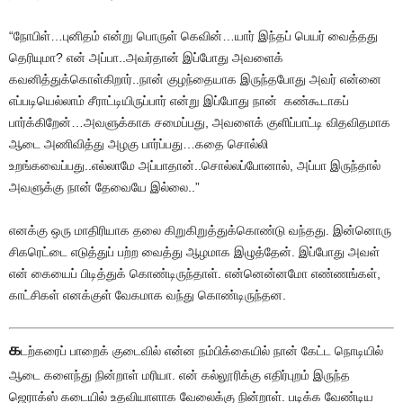
“நோபிள்…புனிதம் என்று பொருள் கெவின்…யார் இந்தப் பெயர் வைத்தது
தெரியுமா? என் அப்பா..அவர்தான் இப்போது அவளைக்
கவனித்துக்கொள்கிறார்..நான் குழந்தையாக இருந்தபோது அவர் என்னை
எப்படியெல்லாம் சீராட்டியிருப்பார் என்று இப்போது நான் கண்கூடாகப்
பார்க்கிறேன்…அவளுக்காக சமைப்பது, அவளைக் குளிப்பாட்டி விதவிதமாக
ஆடை அணிவித்து அழகு பார்ப்பது…கதை சொல்லி
உறங்கவைப்பது..எல்லாமே அப்பாதான்..சொல்லப்போனால், அப்பா இருந்தால்
அவளுக்கு நான் தேவையே இல்லை..”
எனக்கு ஒரு மாதிரியாக தலை கிறுகிறுத்துக்கொண்டு வந்தது. இன்னொரு
சிகரெட்டை எடுத்துப் பற்ற வைத்து ஆழமாக இழுத்தேன். இப்போது அவள்
என் கையைப் பிடித்துக் கொண்டிருந்தாள். என்னென்னமோ எண்ணங்கள்,
காட்சிகள் எனக்குள் வேகமாக வந்து கொண்டிருந்தன.
க
டற்கரைப் பாறைக் குடைவில் என்ன நம்பிக்கையில் நான் கேட்ட நொடியில்
ஆடை களைந்து நின்றாள் மரியா. என் கல்லூரிக்கு எதிர்புறம் இருந்த
ஜெராக்ஸ் கடையில் உதவியாளாக வேலைக்கு நின்றாள். படிக்க வேண்டிய