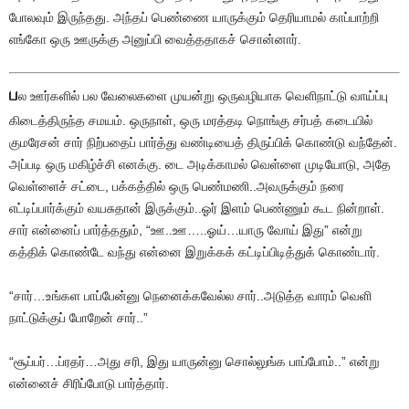
போலவும் இருந்தது. அந்தப் பெண்ணை யாருக்கும் தெரியாமல் காப்பாற்றி
எங்கோ ஒரு ஊருக்கு அனுப்பி வைத்ததாகச் சொன்னார்.
ப
ல ஊர்களில் பல வேலைகளை முயன்று ஒருவழியாக வெளிநாட்டு வாய்ப்பு
கிடைத்திருந்த சமயம். ஒருநாள், ஒரு மரத்தடி நொங்கு சர்பத் கடையில்
குமரேசன் சார் நிற்பதைப் பார்த்து வண்டியைத் திருப்பிக் கொண்டு வந்தேன்.
அப்படி ஒரு மகிழ்ச்சி எனக்கு. டை அடிக்காமல் வெள்ளை முடியோடு, அதே
வெள்ளைச் சட்டை, பக்கத்தில் ஒரு பெண்மணி..அவருக்கும் நரை
எட்டிப்பார்க்கும் வயசுதான் இருக்கும்..ஓர் இளம் பெண்ணும் கூட நின்றாள்.
சார் என்னைப் பார்த்ததும், “ஊ..ஊ…..ஓய்…யாரு வோய் இது” என்று
கத்திக் கொண்டே வந்து என்னை இறுக்கக் கட்டிப்பிடித்துக் கொண்டார்.
“சார்…உங்கள பாப்பேன்னு நெனைக்கவேல்ல சார்..அடுத்த வாரம் வெளி
நாட்டுக்குப் போறேன் சார்..”
“சூப்பர்…ப்ரதர்…அது சரி, இது யாருன்னு சொல்லுங்க பாப்போம்..” என்று
என்னைச் சிரிப்போடு பார்த்தார்.