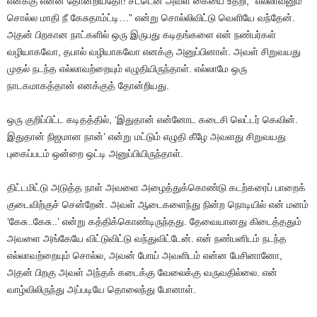
எனக்கு என்ன தோன்றியதோ! சட்டென அவள் கையை உதறி, “எல்லாவனும்
சொல்ல மாதி நீ கேசுதாம்ட்டி…” என்று சொல்லிவிட்டு வெளியே வந்தேன்.
அதன் பிறகான நாட்களில் ஒரு இருபது கடிதங்களை என் நண்பர்கள்
வழியாகவோ, தபால் வழியாகவோ எனக்கு அனுப்பினாள். அவள் சிறுவயது
முதல் நடந்த எல்லாவற்றையும் எழுதியிருந்தாள். எல்லாமே ஒரு
நாடகமாகத்தான் எனக்குத் தோன்றியது.
ஒரு குறிப்பிட்ட கடிதத்தில், ‘இதுதான் என்னோட கடைசி லெட்டர் கெவின்.
இதுதான் நிஜமான நான்’ என்று மட்டும் எழுதி கீழே அவளது சிறுவயது
புகைப்படம் ஒன்றை ஒட்டி அனுப்பியிருந்தாள்.
திட்டமிட்டு அடுத்த நாள் அவளை அழைத்துக்கொண்டு கடற்கரைப் பாறைக்
குடைவிற்குச் சென்றேன். அவள் ஆடைகளைந்து நின்ற நொடியில் என் மனம்
‘கேசு..கேசு..’ என்று கத்திக்கொண்டிருந்தது. தேவையானது கிடைத்ததும்
அவளை அங்கேயே விட்டுவிட்டு வந்துவிட்டேன். என் நண்பனிடம் நடந்த
எல்லாவற்றையும் சொல்ல, அவன் போய் அவளிடம் என்ன பேசினானோ,
அதன் பிறகு அவள் அந்தக் கடைக்கு வேலைக்கு வருவதில்லை. என்
வாழ்விலிருந்து அப்படியே தொலைந்து போனாள்.