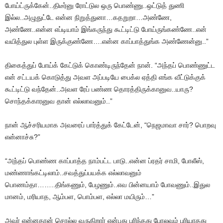
போய்ட்ருக்கேன்..திடீர்னு ரோட்டுல ஒரு பொண்ணு..ஒட்டுத் துணி
இல்ல..அழுதுட்டே என்ன நிறுத்துனா…கதறுறா…அண்ணே,
அண்ணே..என்ன எப்டியாம் இங்கருந்து கூட்டிட்டு போய்ருங்கண்ணே..என்
வயித்துல புள்ள இருக்குண்ணே….என்ன காப்பாத்துங்க அண்ணேன்னு..”
திகைத்துப் போய்க் கேட்டுக் கொண்டிருந்தேன் நான். “அந்தப் பொண்ணுட்ட
என் சட்டயக் கொடுத்து அவள அப்படியே பைக்ல ஏத்தி எங்க வீட்டுக்குக்
கூட்டிட்டு வந்தேன்..அவள ரேப் பண்ண தொரத்திருக்கானுவ..யாரு?
சொந்தக்காரனுவ தான் எல்லாவனும்..”
நான் ஆச்சரியமாக அவரைப் பார்த்துக் கேட்டேன், “நெஜமாவா சார்? பொறவு
என்னாச்சு?”
“அந்தப் பொண்ண காப்பாத்த நாம்பட்ட பாடு..என்ன ப்ரதர் சாமி, போலீஸ்,
மண்ணாங்கட்டிலாம்..சவத்துப்பயக்க எல்லாவனும்
பொணம்தா……..திங்கணும், பேழணும்..எவ பின்னயாம் போவணும்..இதுல
மானம், மரியாத, ஆம்பள, பொம்பள, எல்லா மயிரும்…”
அவர் என்னதான் சொல்ல வருகிறார் என்பது புரிந்தது போலவும் புரியாதது