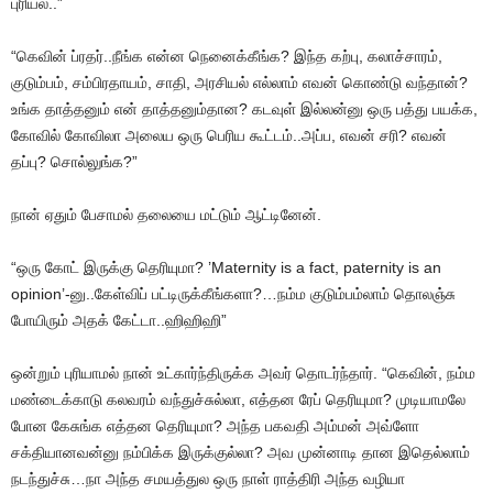
புரியல..”
“கெவின் ப்ரதர்..நீங்க என்ன நெனைக்கீங்க? இந்த கற்பு, கலாச்சாரம்,
குடும்பம், சம்பிரதாயம், சாதி, அரசியல் எல்லாம் எவன் கொண்டு வந்தான்?
உங்க தாத்தனும் என் தாத்தனும்தான? கடவுள் இல்லன்னு ஒரு பத்து பயக்க,
கோவில் கோவிலா அலைய ஒரு பெரிய கூட்டம்..அப்ப, எவன் சரி? எவன்
தப்பு? சொல்லுங்க?”
நான் ஏதும் பேசாமல் தலையை மட்டும் ஆட்டினேன்.
“ஒரு கோட் இருக்கு தெரியுமா? ’Maternity is a fact, paternity is an
opinion’-னு..கேள்விப் பட்டிருக்கீங்களா?…நம்ம குடும்பம்லாம் தொலஞ்சு
போயிரும் அதக் கேட்டா..ஹிஹிஹி”
ஒன்றும் புரியாமல் நான் உட்கார்ந்திருக்க அவர் தொடர்ந்தார். “கெவின், நம்ம
மண்டைக்காடு கலவரம் வந்துச்சுல்லா, எத்தன ரேப் தெரியுமா? முடியாமலே
போன கேசுங்க எத்தன தெரியுமா? அந்த பகவதி அம்மன் அவ்ளோ
சக்தியானவன்னு நம்பிக்க இருக்குல்லா? அவ முன்னாடி தான இதெல்லாம்
நடந்துச்சு…நா அந்த சமயத்துல ஒரு நாள் ராத்திரி அந்த வழியா