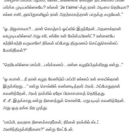
“மகிழ்ச்சி மாம்மி! ஆமாம், என்ன, உங்களைக் கொஞ்ச நாட்களாகப் பாரில்
பார்க்க முடியவில்லையே? உங்கள் ‘Je t’aime’-க்கு நான் அடிமை தெரியுமா?
எல்லா சனி, ஞாயிறுகளிலும் நான் அதற்காகத்தான் பாருக்கு வருவேன்.”
“ஓ..நிஜமாகவா?…நான் கொஞ்சம் ஓய்வில் இருந்தேன்..அதனால்தான்
வரமுடியவில்லை! அது சரி, எங்கே உன் கேர்ள்ஃபிரண்ட்? உன்னையே
சுற்றிச்சுற்றி வருவாளே! நீங்கள் எப்போது திருமணம் செய்துகொள்ளப்
போகிறீர்கள்?”
“தெரியவில்லை மாம்மி…பார்க்கலாம்…என்ன எழுதியிருக்கிறது என்று..”
“ஓ கமான்…நீ தான் எழுத வேண்டும் பாப்பி! எல்லாம் உன் கையில்தான்
இருக்கிறது…” என்று சொல்லிக் கண்ணடித்தார் அவர். அப்போதுதான்
கவனித்தேன், அவர் நாக்கில் ஏதோ பிரகாசமாகத் தெரிந்தது.
சீ..சீ..இருக்காது என்று நினைத்துக் கொண்டே மறுபடியும் கவனித்தேன்.
அது ஒரு தங்க நிற முத்து.
“மாம்மி, தவறாக நினைக்காதீர்கள், நீங்கள் நாக்கில் ஸ்டட்
அணிந்திருக்கிறீர்களா?” என்று கேட்டேன்.