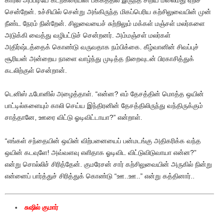
காரில் அப்படியே கடற்கரையின் பக்கத்தில் இருந்த சிறிய மலைமீது ஏறிச்
சென்றேன். உச்சியில் சென்று அங்கிருந்த மிகப்பெரிய கற்சிலுவையின் முன்
நீண்ட நேரம் நின்றேன். சிலுவையைச் சுற்றிலும் மக்கள் மஞ்சள் மலர்களை
அடுக்கி வைத்து வழிபட்டுச் சென்றனர். அம்மஞ்சள் மலர்கள்
அதிர்ஷ்டத்தைக் கொண்டு வருவதாக நம்பிக்கை. கீழ்வானின் சிவப்புச்
சூரியன் அன்றைய நாளை வாழ்ந்து முடித்த நிறைவுடன் பிரகாசித்துக்
கடலிற்குள் சென்றான்.
டெனிஸ் ஃபோனில் அழைத்தாள். “என்ன? எம் தேசத்தின் மொத்த ஒயின்
பாட்டில்களையும் காலி செய்ய இந்திரனின் தேசத்திலிருந்து வந்திருக்கும்
சாத்தானே, ஊரை விட்டு ஓடிவிட்டாயா?” என்றாள்.
“எங்கள் சந்தையின் ஒயின் விற்பனையைப் பன்மடங்கு அதிகரிக்க வந்த
ஒயின் கடவுளே! அவ்வளவு எளிதாக ஓடிவிட விட்டுவிடுவாயா என்ன?”
என்று சொல்லிச் சிரித்தேன். குமரேசன் சார் கற்சிலுவையின் அருகில் நின்று
என்னைப் பார்த்துச் சிரித்துக் கொண்டு “ஊ..ஊ..” என்று கத்தினார்..
சுஷில் குமார்