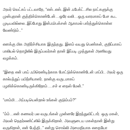
அவர் வெட்கப் பட்டவாறே, “எஸ்..எஸ்..இன் ஃபேக்ட்..சில நாட்களுக்கு
முன்புதான் குத்திக்கொண்டேன்…ஒரே வலி…ஒரு வாரமாகப் பேச கூட
முடியவில்லை..இப்போது இன்ஃபெக்சன் ஆகாமல் பார்த்துக்கொள்ள
வேண்டும்..”
எனக்கு மிக அதிர்ச்சியாக இருந்தது. இளம் வயது பெண்கள், குறிப்பாகப்
பாலியல் தொழிலில் இருப்பவர்கள் தான் இப்படி முத்துகள் அணிவது
வழக்கம்.
“இதை என் பாய் ஃபிரெண்டிற்காக போட்டுக்கொண்டேன் பாப்பி.. அவர் ஒரு
கால்பந்துப் பயிற்சியாளர். நான்கு வருடமாகப்
பழகிக்கொண்டிருக்கிறோம்….சச் எ நைஸ் மேன்.”
“மாம்மி…அப்படியென்றால் உங்கள் குடும்பம்?”
“ம்ம்…என் கணவர் பல வருடங்கள் முன்னரே இறந்துவிட்டார். ஒரு மகள்,
அவள் நெதர்லண்ட்ஸில் இருக்கிறாள். அவளுடைய மகள்தான் இன்று
வருகிறாள், என் பேத்தி..” என்று சொல்லி அமைதியாக எதையோ