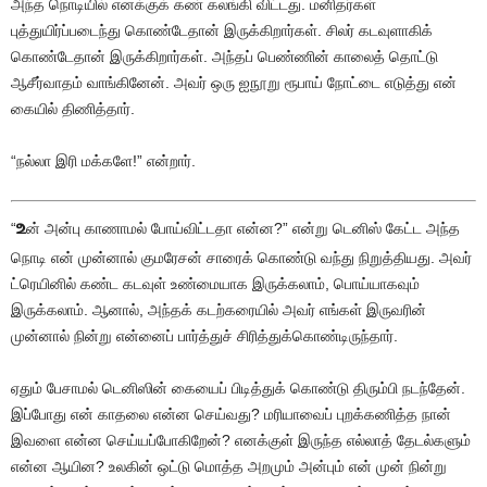
அந்த நொடியில் எனக்குக் கண் கலங்கி விட்டது. மனிதர்கள்
புத்துயிர்ப்படைந்து கொண்டேதான் இருக்கிறார்கள். சிலர் கடவுளாகிக்
கொண்டேதான் இருக்கிறார்கள். அந்தப் பெண்ணின் காலைத் தொட்டு
ஆசீர்வாதம் வாங்கினேன். அவர் ஒரு ஐநூறு ரூபாய் நோட்டை எடுத்து என்
கையில் திணித்தார்.
“நல்லா இரி மக்களே!” என்றார்.
உ
“
ன் அன்பு காணாமல் போய்விட்டதா என்ன?” என்று டெனிஸ் கேட்ட அந்த
நொடி என் முன்னால் குமரேசன் சாரைக் கொண்டு வந்து நிறுத்தியது. அவர்
ட்ரெயினில் கண்ட கடவுள் உண்மையாக இருக்கலாம், பொய்யாகவும்
இருக்கலாம். ஆனால், அந்தக் கடற்கரையில் அவர் எங்கள் இருவரின்
முன்னால் நின்று என்னைப் பார்த்துச் சிரித்துக்கொண்டிருந்தார்.
ஏதும் பேசாமல் டெனிஸின் கையைப் பிடித்துக் கொண்டு திரும்பி நடந்தேன்.
இப்போது என் காதலை என்ன செய்வது? மரியாவைப் புறக்கணித்த நான்
இவளை என்ன செய்யப்போகிறேன்? எனக்குள் இருந்த எல்லாத் தேடல்களும்
என்ன ஆயின? உலகின் ஒட்டு மொத்த அறமும் அன்பும் என் முன் நின்று