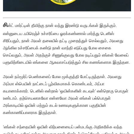
சி
ன்ட் மார்ட்டின் தீவிற்கு நான் வந்து இரண்டு வருடங்கள் இருக்கும்.
என்னுடைய ஃபிரெஞ்ச் உச்சரிப்பை ஓரக்கண்ணால் பார்த்து டெனிஸ்
சிரிப்பதும், நான் அவள் தலையில் தட்டி முறைத்துச் செல்வதும், அவளது
ஆங்கில உச்சரிப்பைக் கண்டு நான் வாந்தி எடுப்பது போல சைகை
செய்வதும், அவள் அதற்குச் சிணுங்குவது போல நடிப்பதும் எங்கள் வேலைப்
பளுவிற்கிடையில் எங்களை ஆசுவாசப்படுத்தும் சில கணங்களாக இருந்தன.
அவள் நம்மூர்ப் பெண்களைப் போல மூக்குத்தி போட்டிருந்தாள். அவளது
அம்மா ஸ்பெயின் நாட்டைப் பூர்விகமாகக் கொண்டவர், அப்பா
கயானாக்காரர். டெனிஸ் என்றால் ‘ஒயின்களின் கடவுள்’ என்றொரு பொருள்
உண்டாம். தற்செயலாகவோ என்னவோ அவள் எங்கள் பல்பொருள்
அங்காடியில் ஒயின் மற்றும் கடல் உணவுகளுக்கான பகுதியின்
கண்காணிப்பாளராக இருந்தாள்.
‘எங்கள் சந்தையின் ஒயின் விற்பனையைப் பன்மடங்கு அதிகரிக்க வந்த