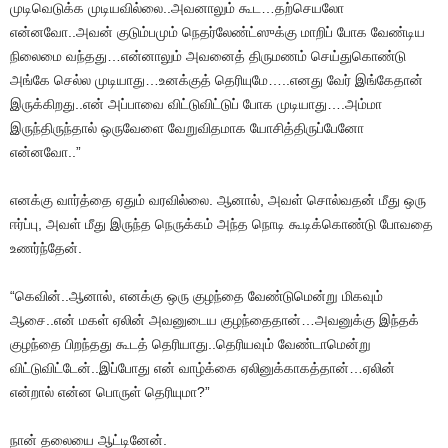
முடிவெடுக்க முடியவில்லை..அவனாலும் கூட…தற்செயலோ
என்னவோ..அவன் குடும்பமும் நெதர்லேண்ட்ஸுக்கு மாறிப் போக வேண்டிய
நிலைமை வந்தது…என்னாலும் அவனைத் திருமணம் செய்துகொண்டு
அங்கே செல்ல முடியாது…உனக்குத் தெரியுமே…..எனது வேர் இங்கேதான்
இருக்கிறது..என் அப்பாவை விட்டுவிட்டுப் போக முடியாது….அம்மா
இருந்திருந்தால் ஒருவேளை வேறுவிதமாக யோசித்திருப்பேனோ
என்னவோ..”
எனக்கு வார்த்தை ஏதும் வரவில்லை. ஆனால், அவள் சொல்வதன் மீது ஒரு
ஈர்ப்பு, அவள் மீது இருந்த நெருக்கம் அந்த நொடி கூடிக்கொண்டு போவதை
உணர்ந்தேன்.
“கெவின்..ஆனால், எனக்கு ஒரு குழந்தை வேண்டுமென்று மிகவும்
ஆசை..என் மகள் ஏலின் அவனுடைய குழந்தைதான்…அவனுக்கு இந்தக்
குழந்தை பிறந்தது கூடத் தெரியாது..தெரியவும் வேண்டாமென்று
விட்டுவிட்டேன்..இப்போது என் வாழ்க்கை ஏலினுக்காகத்தான்…ஏலின்
என்றால் என்ன பொருள் தெரியுமா?”
நான் தலையை ஆட்டினேன்.