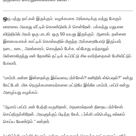
ஒ
ரு பத்து நாட்கள் இருக்கும். வழக்கமாக அங்காடிக்கு வந்து போகும்
லாராவை அவரது வீட்டில் கொண்டுவிடச் சென்றேன். பக்கத்து மதுபான
விடுதியில் அவர் ஒரு பாடகி. ஒரு 50 வயது இருக்கும். ஆனால், தன்னை
இளமையாகக் காட்டிக் கொள்வதில் மிகுந்த அக்கறையோடு இருப்பார்.
நடை, உடை, அலங்காரம், கொஞ்சும் பேச்சு. எப்போது வந்தாலும்
பின்னாலிருந்து என் தோளில் தட்டிக் கூப்பிட்டு சில வார்த்தைகள் பேசிவிட்டுப்
போவார்.
“மாம்மி..என்ன இன்றைக்கு இவ்வளவு பர்ச்சேஸ்? எனிதிங் ஸ்பெஷல்?” என்று
கேட்டேன். மிக நெருக்கமானவர்களை மட்டுமே இங்கே மாம்மி, பாப்பி என்று
அழைப்பது வழக்கம்.
“ஆமாம் பாப்பி..என் பேத்தி வருகிறாள், அதனால்தான் நிறைய பர்ச்சேஸ்
செய்திருக்கிறேன்..அவளுக்குப் பிடித்த கேக், டர்க்கி பார்பெக்யூ எல்லாம்
செய்ய வேண்டும்.” என்றார்.