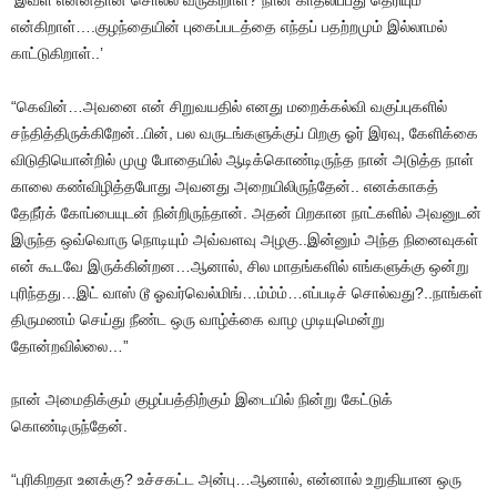
‘இவள் என்னதான் சொல்ல வருகிறாள்? நான் காதலிப்பது தெரியும்
என்கிறாள்….குழந்தையின் புகைப்படத்தை எந்தப் பதற்றமும் இல்லாமல்
காட்டுகிறாள்..’
“கெவின்…அவனை என் சிறுவயதில் எனது மறைக்கல்வி வகுப்புகளில்
சந்தித்திருக்கிறேன்..பின், பல வருடங்களுக்குப் பிறகு ஓர் இரவு, கேளிக்கை
விடுதியொன்றில் முழு போதையில் ஆடிக்கொண்டிருந்த நான் அடுத்த நாள்
காலை கண்விழித்தபோது அவனது அறையிலிருந்தேன்.. எனக்காகத்
தேநீர்க் கோப்பையுடன் நின்றிருந்தான். அதன் பிறகான நாட்களில் அவனுடன்
இருந்த ஒவ்வொரு நொடியும் அவ்வளவு அழகு..இன்னும் அந்த நினைவுகள்
என் கூடவே இருக்கின்றன…ஆனால், சில மாதங்களில் எங்களுக்கு ஒன்று
புரிந்தது…இட் வாஸ் டூ ஓவர்வெல்மிங்…ம்ம்ம்…எப்படிச் சொல்வது?..நாங்கள்
திருமணம் செய்து நீண்ட ஒரு வாழ்க்கை வாழ முடியுமென்று
தோன்றவில்லை…”
நான் அமைதிக்கும் குழப்பத்திற்கும் இடையில் நின்று கேட்டுக்
கொண்டிருந்தேன்.
“புரிகிறதா உனக்கு? உச்சகட்ட அன்பு…ஆனால், என்னால் உறுதியான ஒரு