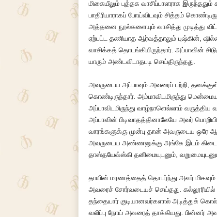
மிகையீலும் புத்தக வாசிப்பாளராக இருந்ததும் 
பாதிரியாராகப் போய்விடவும் சித்தம் கொண்டிர
அத்தனை நூல்களையும் வாசித்து முடித்து விட்
ஏற்பட்ட தணியாத ஆர்வத்தாலும் புஷ்கின், ஷில
வாசிக்கத் தொடங்கியிருந்தார். அப்பாவின் சிடு
யாரும் அண்டவிடாதபடி செய்திருந்தது.
அவருடைய அப்பாவும் அவரைப் பற்றி, தனக்குள
கொண்டிருந்தார். அம்மாவிடமிருந்து மென்
அப்பாவிடமிருந்து வாழ்நாளெல்லாம் வருத்திய வ
அப்பாவின் பிடிவாதத்தினாலேயே அவர் பொறியியல் 
வாரங்களுக்கு முன்பு தான் அவருடைய ஒரே ஆ
அவருடைய அண்ணனுக்கு அங்கே இடம் கிடைக்
தாஸ்தயேவ்ஸ்கி தனிமையுடனும், வறுமையுடனும
தாயின் மரணத்தைத் தொடர்ந்து அவர் மிகவும் 
அவரைச் சோர்வடையச் செய்தது. கல்லூரியில் சே
தந்தையார் குடியானவர்களால் அடித்துக் கொல்
வலிப்பு நோய் அவரைத் தாக்கியது. பின்னர் அவ