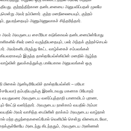
டுத்தியது. குற்றத்திற்கான தண்டனையை அனுபவிப்பதன் மூலமே
ுமென்று அவர் நம்பினார். குற்ற மனநிலையையும், குற்றம்
ம், துயரத்தையும் அணுஅணுவாகச் சித்தரித்தார்.
ம் அவர் அவருடைய சைபீரியா கடுங்காவல் தண்டனையின்போது
வாளிகளில் சிலர் மனம் வருந்தியதையும், பலர் அந்தக் குற்றச்செயல்
ார். அவர்களிடமிருந்து கேட்ட வாழ்க்கைச் சம்பவங்கள்
கியவராகவும் இருந்த தாஸ்தயேவ்ஸ்கியின் மனதில் ஆழ்ந்த
 வாழ்வின் துவக்கத்துக்கு பாலியகால அனுபவங்கள் ஒரு
ி மிகைல் ஆண்டிரியேவிச் தாஸ்தயேவ்ஸ்கி – மரியா
்சயேவா) தம்பதியருக்கு இரண்டாவது மகனாக பியோதர்
்று வயதுவரை அவருடைய வளர்ப்புத்தாதி யானாவிடம் புராண,
 கேட்டு வளர்ந்தார். அவருடைய நான்காம் வயதில் அம்மா
த வயதில் அவர் வாசித்த பைபிளின் தாக்கம் அவருடைய வாழ்நாள்
பினால் மற்ற குழந்தைகளைப்போல் வெளியில் சென்று விளையாடவோ,
ைக்குள்ளேயே அடைந்து கிடந்ததும், அவருடைய அண்ணன்