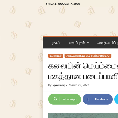
FRIDAY, AUGUST 7, 2026
க
ன
முகப்பு
படைப்புகள்
மொழிபெயர்ப்பு
லி
கட்டுரைகள்
தஸ்தயெவ்ஸ்கி 200-ஆம் ஆண்டுச் சிறப்பிதழ்
கலையின் மெய்ம்மை
மகத்தான படைப்பாளி
By
உதயசங்கர்
-
March 22, 2022
WhatsApp
Facebook