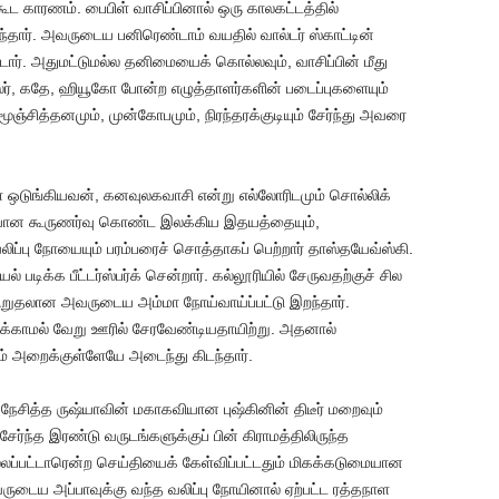
கூட காரணம். பைபிள் வாசிப்பினால் ஒரு காலகட்டத்தில்
ுந்தார். அவருடைய பனிரெண்டாம் வயதில் வால்டர் ஸ்காட்டின்
டார். அதுமட்டுமல்ல தனிமையைக் கொல்லவும், வாசிப்பின் மீது
்லர், கதே, ஹியூகோ போன்ற எழுத்தாளர்களின் படைப்புகளையும்
மூஞ்சித்தனமும், முன்கோபமும், நிரந்தரக்குடியும் சேர்ந்து அவரை
் ஒடுங்கியவன், கனவுலகவாசி என்று எல்லோரிடமும் சொல்லிக்
மையான கூருணர்வு கொண்ட இலக்கிய இதயத்தையும்,
லிப்பு நோயையும் பரம்பரைச் சொத்தாகப் பெற்றார் தாஸ்தயேவ்ஸ்கி.
படிக்க பீட்டர்ஸ்பர்க் சென்றார். கல்லூரியில் சேருவதற்குச் சில
றுதலான அவருடைய அம்மா நோய்வாய்ப்பட்டு இறந்தார்.
காமல் வேறு ஊரில் சேரவேண்டியதாயிற்று. அதனால்
் அறைக்குள்ளேயே அடைந்து கிடந்தார்.
நேசித்த ருஷ்யாவின் மகாகவியான புஷ்கினின் திடீர் மறைவும்
ர்ந்த இரண்டு வருடங்களுக்குப் பின் கிராமத்திலிருந்த
லப்பட்டாரென்ற செய்தியைக் கேள்விப்பட்டதும் மிகக்கடுமையான
ருடைய அப்பாவுக்கு வந்த வலிப்பு நோயினால் ஏற்பட்ட ரத்தநாள