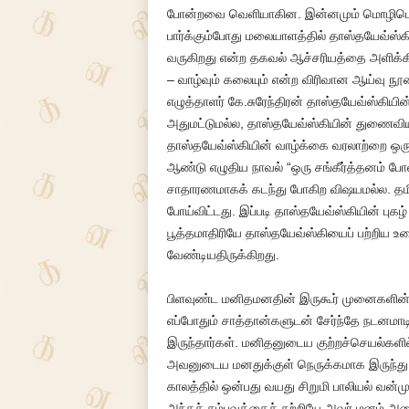
போன்றவை வெளியாகின. இன்னமும் மொழிபெயர்
பார்க்கும்போது மலையாளத்தில் தாஸ்தயேவ்ஸ்கி
வருகிறது என்ற தகவல் ஆச்சரியத்தை அளிக்க
– வாழ்வும் கலையும் என்ற விரிவான ஆய்வு ந
எழுத்தாளர் கே.சுரேந்திரன் தாஸ்தயேவ்ஸ்கியின
அதுமட்டுமல்ல, தாஸ்தயேவ்ஸ்கியின் துணைவி
தாஸ்தயேவ்ஸ்கியின் வாழ்க்கை வரலாற்றை ஒரு
ஆண்டு எழுதிய நாவல் “ஒரு சங்கீர்த்தனம் போல
சாதாரணமாகக் கடந்து போகிற விஷயமல்ல. தமிழ
போய்விட்டது. இப்படி தாஸ்தயேவ்ஸ்கியின் புகழ
பூத்தமாதிரியே தாஸ்தயேவ்ஸ்கியைப் பற்றிய
வேண்டியதிருக்கிறது.
பிளவுண்ட மனிதமனதின் இருகூர் முனைகளின் 
எப்போதும் சாத்தான்களுடன் சேர்ந்தே நடனமாட
இருந்தார்கள். மனிதனுடைய குற்றச்செயல்களி
அவனுடைய மனதுக்குள் நெருக்கமாக இருந்து
காலத்தில் ஒன்பது வயது சிறுமி பாலியல் வன
அந்தச் சம்பவத்தைச் சுற்றியே அவர் மனம் அ