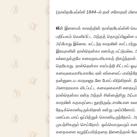
(தாஸ்தயேவ்ஸ்கி 1844–ல் தன் சகோதரர் மிகைய
எ
ன் இளமைக் காலத்தின் தாஸ்தயேவ்ஸ்கி வெ
பதிப்பகம் வெளியிட்ட அந்தத் தொகுப்பிலுள்ள ம
அப்போது இல்லை. கட்டற்ற காதலின் காட்டாற்ற
இரவுகளின் நாஸ்தென்கா எனக்கு மட்டுமல்ல, அ
எல்லாருக்குமே கனவுநாயகியாகத் திகழ்ந்தா
தெரியாது. நாஸ்தென்கா கரம்பற்றி சிட்டாய் 
கனவுலகவாசியாகவே ஏன் எங்களைப் பாவித்தோம
தன்னுடைய காதலனுடனே போய் விடுகிறாள். நீண்
அனாதரவாக விடப்பட்ட கனவுலகவாசி எதையும் ந
நாஸ்தென்கா என்ற அந்தச் சின்னஞ்சிறு அப்ப
காதலின் கதகதப்பை துரதிருஷ்டசாலியான உலக
தேடிக்கொண்டிருக்கிறான் என்று புலம்பினோம
மனப்பாடமாய் ஒப்பித்துக் கொண்டிருந்தோம்.
முயற்சிகளும் செய்தோம். ஒவ்வொருவரும் கனவ
கதைகளை எழுதிப்பார்த்ததை நினைத்தால் வே