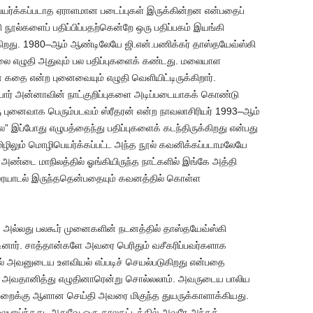
க்கப்படாத ஏராளமான படைப்புகள் இருக்கின்றன என்பதைப்
 நூல்களைப் பதிப்பிப்பதற்கென்றே ஒரு பதிப்பகம் இயங்கி
ிறது. 1980–ஆம் ஆண்டிலேயே ஜி.என்.பணிக்கர் தாஸ்தயேவ்ஸ்கி
ூலை எழுதி அதுவும் பல பதிப்புகளைக் கண்டது. மலையாள
் கதை என்ற புனைவையும் எழுதி வெளியிட்டிருக்கிறார்.
யார் அன்னாவின் நாட்குறிப்புகளை அடிப்படையாகக் கொண்டு
 புனைவாக பெரும்படவம் ஸ்ரீதரன் என்ற நாவலாசிரியர் 1993–ஆம்
” இப்போது எழுபத்தைந்து பதிப்புகளைக் கடந்திருக்கிறது என்பது
ிலும் மொழிபெயர்க்கப்பட்ட அந்த நூல் கவனிக்கப்படாமலேயே
் அண்டை மாநிலத்தில் ஓங்கியிருந்த நாட்களில் இங்கே அத்தி
 உரையாடல் இருந்ததென்பதையும் கவனத்தில் கொள்ள
அல்லது பலகூர் முனைகளின் நடனத்தில் தாஸ்தயேவ்ஸ்கி
ினார். சாத்தான்களே அவரை பெரிதும் வசீகரிப்பவர்களாக
ல் அவனுடைய உளவியல் எப்படிச் செயல்படுகிறது என்பதை
 அவதானித்து எழுதினாரென்று சொல்லலாம். அவருடைய பாலிய
்முறைக்கு ஆளான செய்தி அவரை மிகுந்த துயருக்காளாக்கியது.
லைபாய்ந்தது. அதுவே ஒரு காலகட்டத்தில் அவரே அந்தக்