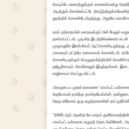
வெடிப்பே மரணத்துக்குக் காரணமென்று தெரிந
அடித்துக் கொல்லப்பட்டே நிகழ்ந்திருக்கவேண
துரத்திக் கொண்டேயிருந்தது. அதுவே கரமச
தாய் தந்தையின் மறைவுக்குப் பின் மேலும் வறு
நசுக்கப்பட்டார். முடிகிற இடத்திலெல்லாம் 
முழுவதுமே இலக்கியம் ஆட்கொண்டிருந்தது. க
பாலையும் மட்டுமே உணவாகக் கொண்டார். எப்ப
கொண்டிருக்கும் மெழுகுவர்த்தியின் வெளிச்சத்
ஹியூகோவும், கோகோலும் இருந்தார்கள். இட
ராஜினாமா செய்து விட்டார்.
அவருடைய முதல் நாவலான ‘பாவப்பட்டவர்களை’
தெரியாமல் தவித்த தாஸ்தயேவ்ஸ்கி, தன்னுடைய
பிறகு விரிவாக ஒரு எழுத்தாளனின் நாட்குறிப்பில்
“1845-ஆம் ஆண்டு மே மாதம் குளிர்காலத்தின
பாவப்பட்டவர்களை எழுதத் தொடங்கினேன். அதற்
முடித்தபோது அதை என்ன செய்ய வேண்டுமென்ற