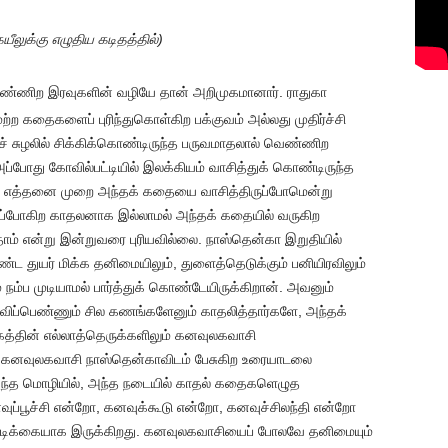
ீலுக்கு எழுதிய கடிதத்தில்)
ண்ணிற இரவுகளின் வழியே தான் அறிமுகமானார். ராதுகா
ற்ற கதைகளைப் புரிந்துகொள்கிற பக்குவம் அல்லது முதிர்ச்சி
ுச் சுழலில் சிக்கிக்கொண்டிருந்த பருவமாதலால் வெண்ணிற
ப்போது கோவில்பட்டியில் இலக்கியம் வாசித்துக் கொண்டிருந்த
ள். எத்தனை முறை அந்தக் கதையை வாசித்திருப்போமென்று
ஓடிப்போகிற காதலனாக இல்லாமல் அந்தக் கதையில் வருகிற
் என்று இன்றுவரை புரியவில்லை. நாஸ்தென்கா இறுதியில்
ட துயர் மிக்க தனிமையிலும், துளைத்தெடுக்கும் பனியிரவிலும்
ம்ப முடியாமல் பார்த்துக் கொண்டேயிருக்கிறான். அவனும்
ாவிப்பெண்ணும் சில கணங்களேனும் காதலித்தார்களே, அந்தக்
த்தின் எல்லாத்தெருக்களிலும் கனவுலகவாசி
். கனவுலகவாசி நாஸ்தென்காவிடம் பேசுகிற உரையாடலை
 அந்த மொழியில், அந்த நடையில் காதல் கதைகளெழுத
ுப்பூச்சி என்றோ, கனவுக்கூடு என்றோ, கனவுச்சிலந்தி என்றோ
டிக்கையாக இருக்கிறது. கனவுலகவாசியைப் போலவே தனிமையும்