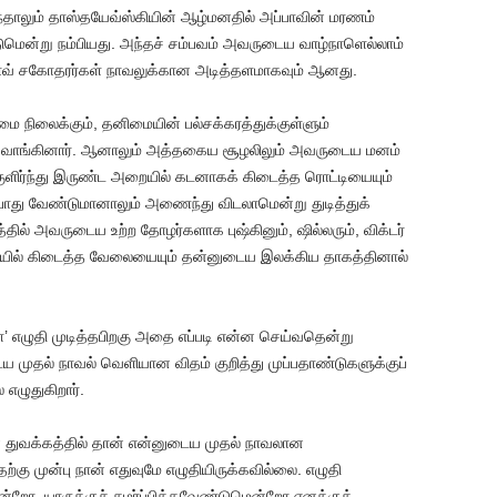
்தாலும் தாஸ்தயேவ்ஸ்கியின் ஆழ்மனதில் அப்பாவின் மரணம்
்டுமென்று நம்பியது. அந்தச் சம்பவம் அவருடைய வாழ்நாளெல்லாம்
ோவ் சகோதரர்கள் நாவலுக்கான அடித்தளமாகவும் ஆனது.
மை நிலைக்கும், தனிமையின் பல்சக்கரத்துக்குள்ளும்
கடன் வாங்கினார். ஆனாலும் அத்தகைய சூழலிலும் அவருடைய மனம்
ுளிர்ந்து இருண்ட அறையில் கடனாகக் கிடைத்த ரொட்டியையும்
ோது வேண்டுமானாலும் அணைந்து விடலாமென்று துடித்துக்
தில் அவருடைய உற்ற தோழர்களாக புஷ்கினும், ஷில்லரும், விக்டர்
ையில் கிடைத்த வேலையையும் தன்னுடைய இலக்கிய தாகத்தினால்
 எழுதி முடித்தபிறகு அதை எப்படி என்ன செய்வதென்று
 முதல் நாவல் வெளியான விதம் குறித்து முப்பதாண்டுகளுக்குப்
 எழுதுகிறார்.
் துவக்கத்தில் தான் என்னுடைய முதல் நாவலான
கு முன்பு நான் எதுவுமே எழுதியிருக்கவில்லை. எழுதி
ோ, யாருக்குச் சமர்ப்பிக்கவேண்டுமென்றோ எனக்குத்