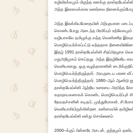
கழிவிரக்கமும் மிகுந்த எனக்கு தாஸ்தயேவ்ஸ்
அந்த இளமைக்கால உணர்வை நினைக்கும்போது 
அந்த இலக்கியமேதையின் அற்புதமான படைப்புகள
கொண்டபோது அடைந்த பிரமிப்பும் உத்வேகமும்
வழியாகவே தமிழுக்கு வந்த வெண்ணிற இரவுக
மொழிபெயர்க்கப்பட்டு வந்ததாக நினைவிலில்
இதழ் 1991 தாஸ்தயேவ்ஸ்கி சிறப்பிதழாக வெள
மறுஅறிமுகம் செய்தது. அந்த இதழிலேயே கரமசோ
வெளியானது. ஒரு எழுத்தாளனின் டைரிக்குறிப
மொழிபெயர்த்திருந்தார். அவருடைய மரண வீட்ட
மொழிபெயர்த்திருந்தார். 1880–ஆம் ஆண்டு ஜூன
தாஸ்தயேவ்ஸ்கி ஆற்றிய உரையை அரபிந்த கோஷ்
கதாநாயகனாகக் கொண்ட மொழிபெயர்ப்புச் சிறு
தேவதச்சனின் கடிதம், முத்துமோகன், சி.மோ
வெளியாகியிருக்கின்றன. உண்மையில் தமிழிலக்
தாஸ்தயேவ்ஸ்கி என்று சொல்லலாம்.
2000–க்குப் பின்னரே அசடன், குற்றமும் தண்ட