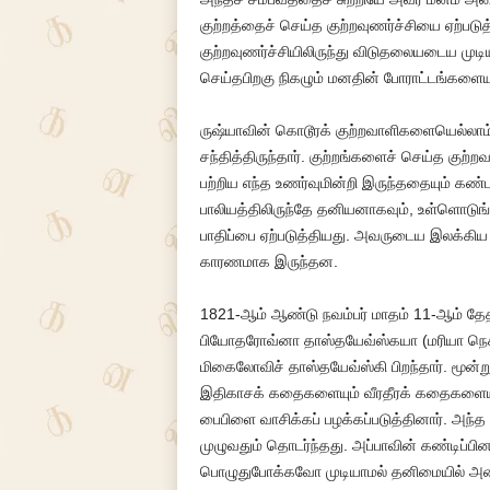
குற்றத்தைச் செய்த குற்றவுணர்ச்சியை ஏற்ப
குற்றவுணர்ச்சியிலிருந்து விடுதலையடைய முடிய
செய்தபிறகு நிகழும் மனதின் போராட்டங்களையு
ருஷ்யாவின் கொடூரக் குற்றவாளிகளையெல்லா
சந்தித்திருந்தார். குற்றங்களைச் செய்த குற்ற
பற்றிய எந்த உணர்வுமின்றி இருந்ததையும் கண்ட
பாலியத்திலிருந்தே தனியனாகவும், உள்ளொடுங்
பாதிப்பை ஏற்படுத்தியது. அவருடைய இலக்கிய
காரணமாக இருந்தன.
1821-ஆம் ஆண்டு நவம்பர் மாதம் 11-ஆம் தேத
பியோதரோவ்னா தாஸ்தயேவ்ஸ்கயா (மரியா நெச
மிகைலோவிச் தாஸ்தயேவ்ஸ்கி பிறந்தார். மூன
இதிகாசக் கதைகளையும் வீரதீரக் கதைகளையும்
பைபிளை வாசிக்கப் பழக்கப்படுத்தினார். அந்
முழுவதும் தொடர்ந்தது. அப்பாவின் கண்டிப்
பொழுதுபோக்கவோ முடியாமல் தனிமையில் அற