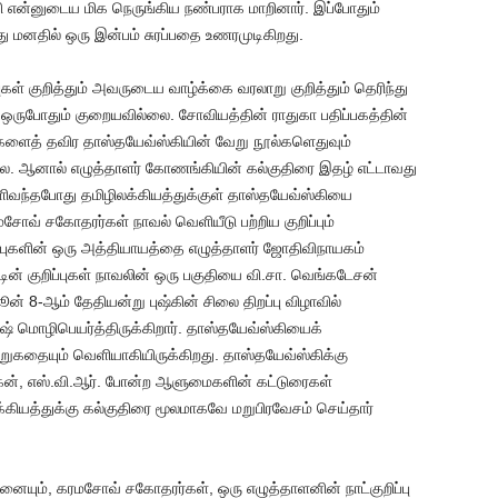
கி என்னுடைய மிக நெருங்கிய நண்பராக மாறினார். இப்போதும்
மனதில் ஒரு இன்பம் சுரப்பதை உணரமுடிகிறது.
் குறித்தும் அவருடைய வாழ்க்கை வரலாறு குறித்தும் தெரிந்து
 ஒருபோதும் குறையவில்லை. சோவியத்தின் ராதுகா பதிப்பகத்தின்
ளைத் தவிர தாஸ்தயேவ்ஸ்கியின் வேறு நூல்களெதுவும்
லை. ஆனால் எழுத்தாளர் கோணங்கியின் கல்குதிரை இதழ் எட்டாவது
ிவந்தபோது தமிழிலக்கியத்துக்குள் தாஸ்தயேவ்ஸ்கியை
வ் சகோதரர்கள் நாவல் வெளியீடு பற்றிய குறிப்பும்
்புகளின் ஒரு அத்தியாயத்தை எழுத்தாளர் ஜோதிவிநாயகம்
ின் குறிப்புகள் நாவலின் ஒரு பகுதியை வி.சா. வெங்கடேசன்
் 8-ஆம் தேதியன்று புஷ்கின் சிலை திறப்பு விழாவில்
 மொழிபெயர்த்திருக்கிறார். தாஸ்தயேவ்ஸ்கியைக்
கதையும் வெளியாகியிருக்கிறது. தாஸ்தயேவ்ஸ்கிக்கு
கன், எஸ்.வி.ஆர். போன்ற ஆளுமைகளின் கட்டுரைகள்
கியத்துக்கு கல்குதிரை மூலமாகவே மறுபிரவேசம் செய்தார்
னையும், கரமசோவ் சகோதரர்கள், ஒரு எழுத்தாளனின் நாட்குறிப்பு