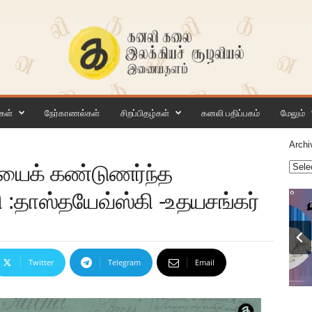
கள்
நேர்காணல்கள்
சிறப்பிதழ்கள்
கனலி பதிப்பகம்
மேலும்
Archi
யைக் கண்டுணர்ந்த
 :தாஸ்தயேவ்ஸ்கி -உதயசங்கர்
Twitter
Telegram
Email