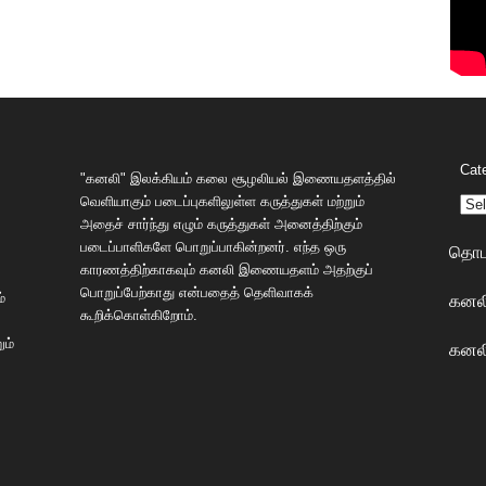
Cat
"கனலி" இலக்கியம் கலை சூழலியல் இணையதளத்தில்
வெளியாகும் படைப்புகளிலுள்ள கருத்துகள் மற்றும்
அதைச் சார்ந்து எழும் கருத்துகள் அனைத்திற்கும்
படைப்பாளிகளே பொறுப்பாகின்றனர். எந்த ஒரு
தொடர
காரணத்திற்காகவும் கனலி இணையதளம் அதற்குப்
பொறுப்பேற்காது என்பதைத் தெளிவாகக்
கனலி
்
கூறிக்கொள்கிறோம்.
ும்
கனலி