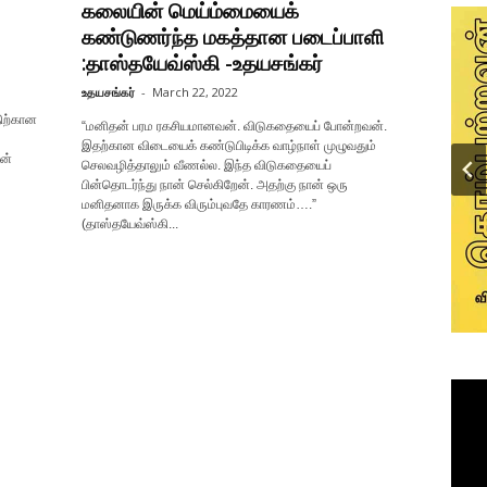
கலையின் மெய்ம்மையைக்
கண்டுணர்ந்த மகத்தான படைப்பாளி
:தாஸ்தயேவ்ஸ்கி -உதயசங்கர்
உதயசங்கர்
-
March 22, 2022
ிற்கான
“மனிதன் பரம ரகசியமானவன். விடுகதையைப் போன்றவன்.
இதற்கான விடையைக் கண்டுபிடிக்க வாழ்நாள் முழுவதும்
ன்
செலவழித்தாலும் வீணல்ல. இந்த விடுகதையைப்
பின்தொடர்ந்து நான் செல்கிறேன். அதற்கு நான் ஒரு
மனிதனாக இருக்க விரும்புவதே காரணம்….”
(தாஸ்தயேவ்ஸ்கி...