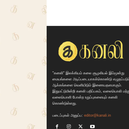
"கனலி" இலக்கியம் கலை சூழலியல் இம்மூன்று
மையங்களை அடிப்படையாகக்கொண்டு எழுதப்படும
ஆக்கங்களை வெளியிடும் இணையதளமாகும்.
இதுமட்டுமின்றி கனலி பதிப்பகம், வலையொலி மற்ற
வலையொளி போன்ற உறுப்புகளையும் கனலி
கொண்டுள்ளது.
படைப்புகள் அனுப்ப:
editor@kanali.in