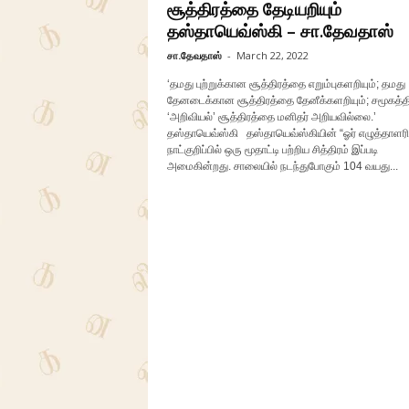
சூத்திரத்தை தேடியறியும்
தஸ்தாயெவ்ஸ்கி – சா.தேவதாஸ்
சா.தேவதாஸ்
-
March 22, 2022
‘தமது புற்றுக்கான சூத்திரத்தை எறும்புகளறியும்; தமது
தேனடைக்கான சூத்திரத்தை தேனீக்களறியும்; சமூகத்த
‘அறிவியல்’ சூத்திரத்தை மனிதர் அறியவில்லை.’
தஸ்தாயெவ்ஸ்கி தஸ்தாயெவ்ஸ்கியின் “ஓர் எழுத்தாளரி
நாட்குறிப்பில் ஒரு மூதாட்டி பற்றிய சித்திரம் இப்படி
அமைகின்றது. சாலையில் நடந்துபோகும் 104 வயது...