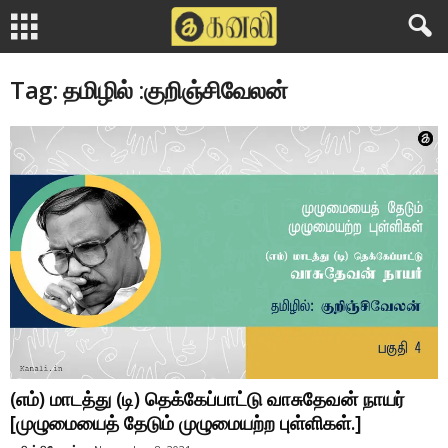
Tag: தமிழில் :குறிஞ்சிவேலன்
(எம்) மாடத்து (டி) தெக்கேப்பாட்டு வாசுதேவன் நாயர்
[முழுமையைத் தேடும் முழுமையற்ற புள்ளிகள்.]