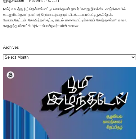
குறிஞ்சிவேலன்
-
November 8, 2021
(எம்) மாடத்து (டி) தெக்கேப்பாட்டு வாசுதேவன் நாயர் “எனது இலக்கிய வாழ்க்கையில்
கூடலூரிடம்தான் நான் மற்றெல்லாவற்றையும் விடக் கடமைப்பட்டிருக்கிறேன்.
வேலாயுதேட்டன், கோவிந்தன்குட்டி, தாயம் விளையாட்டுக்காரன் கோந்துண்ணி மாமா,
காதறுந்த மீனாட்சி அக்கா போன்றவர்களின் ஊரான...
Archives