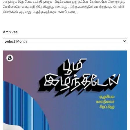
பலருக்கும் இது போல நடந்திருக்கும் , பிடித்தமான ஒரு தட்டோ கோப்பையோ அல்லது ஒரு
பொம்மையோ கைதவறி கீழே விழுந்து உடைவது . அந்த கணத்தின் ஏமாற்றத்தை சொல்லி
விளக்கிவிடமுடியாது. அதற்கு முந்தைய கணம் வரை,...
Archives