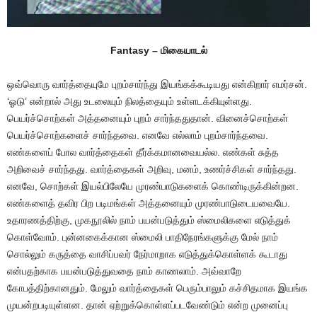
Fantasy – மிகையாடல்
ஒவ்வொரு வார்த்தையுமே புறம்சார்ந்து இயங்கக்கூடியது என்கிறார் எமர்சன்.
‘ஓடு’ என்றால் அது உடலையும் நிலத்தையும் உள்ளடக்கியுள்ளது.
பெயர்ச்சொற்கள் அத்தனையும் புறம் சார்ந்ததுதான். வினைச்சொற்கள்
பெயர்ச்சொற்களைச் சார்ந்தவை. எனவே எல்லாம் புறம்சார்ந்தவை.
எண்களைப் போல வார்த்தைகள் தீர்க்கமானவையல்ல. எண்கள் சுத்த
அறிவைச் சார்ந்தது. வார்த்தைகள் அறிவு, மனம், உணர்ச்சிகள் சார்ந்தது.
எனவே, சொற்கள் இயல்பிலேயே முரண்பாடுகளைக் கொண்டிருக்கின்றன.
எண்களைத் தவிர பிற படிமங்கள் அத்தனையும் முரண்பாடுடையவையே.
உதாரணத்திற்கு, முகநூலில் நாம் பயன்படுத்தும் ஸ்மைலிகளை எடுத்துக்
கொள்வோம். புன்னகைக்கான ஸ்மைலி பாதிநேரங்களுக்கு மேல் நாம்
சொல்லும் கருத்தை வாசிப்பவர் நேர்மாறாக எடுத்துக்கொள்ளக் கூடாது
என்பதற்காக பயன்படுத்துவதை நாம் காணலாம். அவ்வாறே
கோபத்திற்கானதும். மேலும் வார்த்தைகள் பெரும்பாலும் கச்சிதமாக இயங்க
முயன்றபடியுள்ளன. தான் ஏற்றுக்கொள்ளப்படவேண்டும் என்ற முனைப்பு