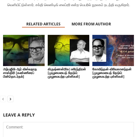
வெளியிட்டுள்ளார். சக்தி லெண்டிங் லைப்ரரி என்ற பெயரில் நூலகம் நடத்தி வருகிறார்.
RELATED ARTICLES
MORE FROM AUTHOR
அற்பஜீவி-ஆர் விஸ்வநாத
கிருஷ்ணன்(கே) சுரேந்திரன்
கோவிந்தன்-விவேகானந்தன்
சாஸ்திரி [கண்ணீரைப்
[முழுமையைத் தேடும்
[முழுமையைத் தேடும்
பின்தொடர்தல்]
முழுமையற்ற புள்ளிகள்]
முழுமையற்ற புள்ளிகள்]
LEAVE A REPLY