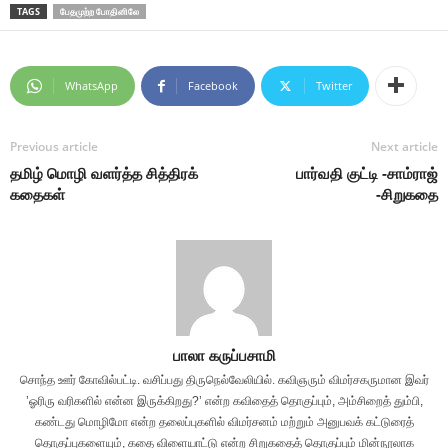
TAGS
பேதமுற்ற போதினிலே
WhatsApp
Facebook
Twitter
Previous article
Next article
தமிழ் மொழி வளர்த்த சித்திரக்
பார்வதி குட்டி -சாம்ராஜ்
கதைகள்
-சிறுகதை
பாலா கருப்பசாமி
சொந்த ஊர் கோவில்பட்டி. வசிப்பது திருநெல்வேலியில். கவிஞரும் விமர்சகருமான இவர்
’ஓரிரு வரிகளில் என்ன இருக்கிறது?’ என்ற கவிதைத் தொகுப்பும், அம்சிறைத் தும்பி,
கண்டது மொழிமோ என்ற தலைப்புகளில் விமர்சனம் மற்றும் அனுபவக் கட்டுரைத்
தொகுப்புகளையும், கதை விளையாட்டு என்ற சிறுகதைத் தொகுப்பும் மின்நூலாக