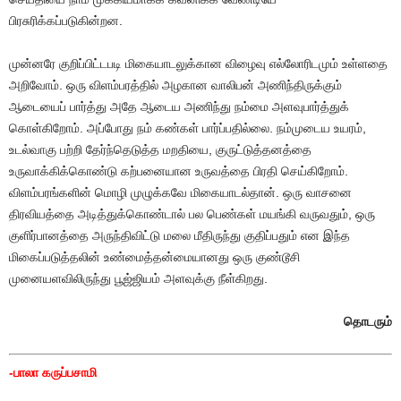
பிரசுரிக்கப்படுகின்றன.
முன்னரே குறிப்பிட்டபடி மிகையாடலுக்கான விழைவு எல்லோரிடமும் உள்ளதை
அறிவோம். ஒரு விளம்பரத்தில் அழகான வாலிபன் அணிந்திருக்கும்
ஆடையைப் பார்த்து அதே ஆடைய அணிந்து நம்மை அளவுபார்த்துக்
கொள்கிறோம். அப்போது நம் கண்கள் பார்ப்பதில்லை. நம்முடைய உயரம்,
உடல்வாகு பற்றி தேர்ந்தெடுத்த மறதியை, குருட்டுத்தனத்தை
உருவாக்கிக்கொண்டு கற்பனையான உருவத்தை பிரதி செய்கிறோம்.
விளம்பரங்களின் மொழி முழுக்கவே மிகையாடல்தான். ஒரு வாசனை
திரவியத்தை அடித்துக்கொண்டால் பல பெண்கள் மயங்கி வருவதும், ஒரு
குளிர்பானத்தை அருந்திவிட்டு மலை மீதிருந்து குதிப்பதும் என இந்த
மிகைப்படுத்தலின் உண்மைத்தன்மையானது ஒரு குண்டூசி
முனையளவிலிருந்து பூஜ்ஜியம் அளவுக்கு நீள்கிறது.
தொடரும்
-பாலா கருப்பசாமி