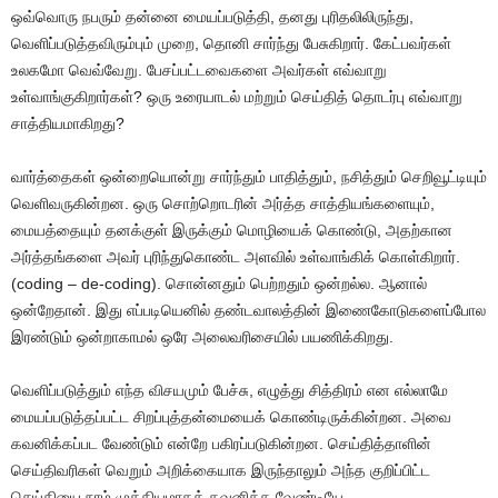
ஒவ்வொரு நபரும் தன்னை மையப்படுத்தி, தனது புரிதலிலிருந்து,
வெளிப்படுத்தவிரும்பும் முறை, தொனி சார்ந்து பேசுகிறார். கேட்பவர்கள்
உலகமோ வெவ்வேறு. பேசப்பட்டவைகளை அவர்கள் எவ்வாறு
உள்வாங்குகிறார்கள்? ஒரு உரையாடல் மற்றும் செய்தித் தொடர்பு எவ்வாறு
சாத்தியமாகிறது?
வார்த்தைகள் ஒன்றையொன்று சார்ந்தும் பாதித்தும், நசித்தும் செறிவூட்டியும்
வெளிவருகின்றன. ஒரு சொற்றொடரின் அர்த்த சாத்தியங்களையும்,
மையத்தையும் தனக்குள் இருக்கும் மொழியைக் கொண்டு, அதற்கான
அர்த்தங்களை அவர் புரிந்துகொண்ட அளவில் உள்வாங்கிக் கொள்கிறார்.
(coding – de-coding). சொன்னதும் பெற்றதும் ஒன்றல்ல. ஆனால்
ஒன்றேதான். இது எப்படியெனில் தண்டவாலத்தின் இணைகோடுகளைப்போல
இரண்டும் ஒன்றாகாமல் ஒரே அலைவரிசையில் பயணிக்கிறது.
வெளிப்படுத்தும் எந்த விசயமும் பேச்சு, எழுத்து சித்திரம் என எல்லாமே
மையப்படுத்தப்பட்ட சிறப்புத்தன்மையைக் கொண்டிருக்கின்றன. அவை
கவனிக்கப்பட வேண்டும் என்றே பகிரப்படுகின்றன. செய்தித்தாளின்
செய்திவரிகள் வெறும் அறிக்கையாக இருந்தாலும் அந்த குறிப்பிட்ட
செய்தியை நாம் முக்கியமாகக் கவனிக்க வேண்டியே