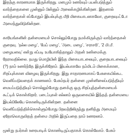
இதற்கு காரணமாக இருக்கிறது. மனமும் உணர்வும் பயன்படுத்தும்
வார்த்தைகளை முன்னும் பின்னும் அலைக்கழிக்கின்றன. இதனால்
வார்த்தைகள் எப்போதும் இயல்புக்கு மீறி மிகையாடலாகவோ, குறைவுபட்டோ
அமைந்துவிடுகின்றன.
காரியங்களின் தன்மையைச் சொல்லும்போது நமக்கிருக்கும் வார்த்தைகள்
குறைவு. ‘நல்ல மழை’, ‘பேய் மழை’, ‘அடை மழை’, ‘சராசரி’, ‘2 மி.மீ.
மழையளவு’ என்று எப்படி உபயோகித்தாலும் அதன் உண்மைக்கு
நேராவதில்லை. நமது மொழியின் இந்த மிகையாடலையும், குறையாடலையும்
(?) நாம் உணர்ந்தே இருக்கிறோம். இயல்பாகவே நம்மிடம் மிகைக்கான,
சிறப்புக்கான விழைவு இருக்கிறது. இது சாதாரணமாகப் பேசுகையில்கூட
வெளிப்படுவதைக் காணலாம். பேசும்நபர் தன்னை முன்னிலைப்படுத்தியும்
மையப்படுத்தியும் சொல்லும்போது தனக்கு ஒரு சிறப்புத்தன்மையைக்
கூட்டிக் கொள்கிறார். படைப்புகள் எல்லாம் ஒருவகையில் இந்தத் தன்மையை
இயல்பிலேயே கொண்டிருக்கின்றன. தன்னை
வெளிப்படுத்திக்கொள்ளும்போது பிறவற்றிலிருந்து தனித்து அமையும்
ஏதோவொருவிதத் தன்மை அதில் இருப்பதை நாம் உணரலாம்.
மூன்று நபர்கள் உரையாடிக் கொண்டிருப்பதாகக் கொள்வோம். பேசும்