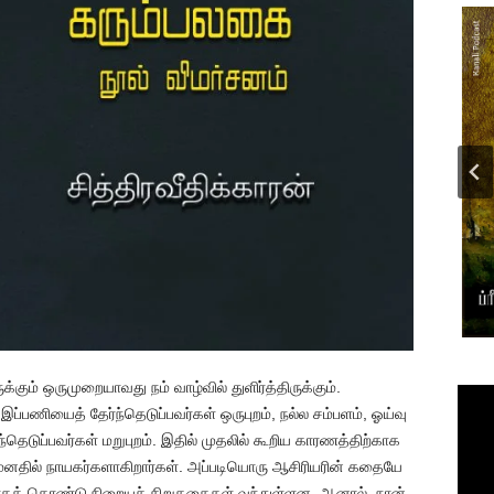
ும் ஒருமுறையாவது நம் வாழ்வில் துளிர்த்திருக்கும்.
ப்பணியைத் தேர்ந்தெடுப்பவர்கள் ஒருபுறம், நல்ல சம்பளம், ஓய்வு
டுப்பவர்கள் மறுபுறம். இதில் முதலில் கூறிய காரணத்திற்காக
மனதில் நாயகர்களாகிறார்கள். அப்படியொரு ஆசிரியரின் கதையே
ாகக் கொண்டு நிறையச் சிறுகதைகள் வந்துள்ளன. ஆனால், நான்