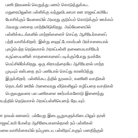
பணி நிரவலால் வெறுத்து பணம் கொடுத்துக்கூட
மதுரையிலுள்ள பள்ளிக்கு வந்துவிடலாமா என ராஜலட்சுமியே
யோசிக்கும் வேளையில் அவரது குடும்பம் கொடுக்கும் ஊக்கம்
அவரது மனதை மாற்றிவிடுகிறது. அவ்வேளையில்
பள்ளிக்கூடங்களில் மாற்றங்களைச் செய்த ஆசிரியர்களைப்
பற்றி வாசிக்கிறார். இன்று ஹைட்டோகார்பன் பிரச்சனையால்
புகழ்பெற்ற நெடுவாசல் அரசுப்பள்ளி தலைமையாசிரியர்
கருப்பையனின் சாதனைகளைப் படிக்கும்போது நமக்கே
மெய்சிலிர்க்கிறது. ஒரு கிராமத்தையே ஆசிரியரால் மாற்ற
முடியும் என்பதை தம் பணியால் செய்து காண்பித்து
இருக்கிறார். பள்ளிக்கூடத்தில் நூலகம், கணினி வசதிகள்
தொடங்கி ஊரில் அனைவரது வீடுகளிலும் கழிப்பறை வசதிகள்
பெறுவதுவரை பல பணிகளை ஊர்மக்களோடு இணைந்து
த்தில் நெடுவாசல் அரசுப்பள்ளியெனத் தேடவும்.
ான நாவல் எனலாம். பல்வேறு இடையூறுகளுக்கிடையிலும் தான்
 ராஜலட்சுமி போன்ற ஆசிரியைகளால்தான் நம் பள்ளிகள்
வலை வாசிக்கையில் நம்முடைய பள்ளிநாட்களும் மனதிற்குள்