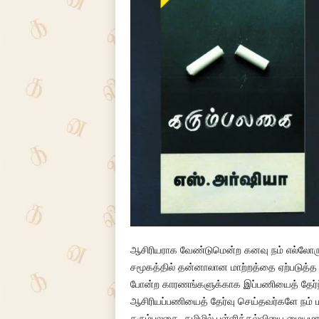
ஆசிரியராக வேண்டுமென்ற கனவு நம் எல்லோருக்க
சமூகத்தில் தன்னாலான மாற்றத்தை ஏற்படுத்த இ
போன்ற காரணங்களுக்காக இப்பணியைத் தேர்ந்தெ
ஆசிரியப்பணியைத் தேர்வு செய்தவர்களே நம் 
கரும்பலகை. தமிழில் பள்ளிக்கல்வியை மையம