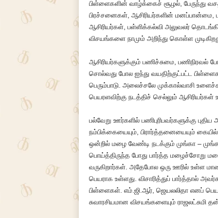
பிள்ளைகளின் வாழ்க்கைச் சூழல், பேருந்து வச
பிரச்சனைகள், ஆசிரியர்களின் மனப்பான்மை, ப
ஆசிரியர்கள், பள்ளிக்கல்வி அலுவலர் தொடங்க
விசயங்களை நாமும் அறிந்து கொள்ள முடிகிறத
ஆசிரியர்களுக்கும் பணிச்சுமை, பணிநிரவல் ப
சொல்வது போல ஐந்து வயதிற்குட்பட்ட பிள்ள
பெரும்பாடு. அலைச்சலே முக்கால்வாசி உளைச
பெயரளவிற்கு நடத்திச் செல்லும் ஆசிரியர்கள் 
பல்வேறு ஊர்களில் பணிபுரிபவர்களுக்கு புதிய
நம்பிக்கையையும், பிரார்த்தனையையும் கையில்
ஒன்றில் மழை வேண்டி நடக்கும் முங்கா – முங
பொய்த்திருந்த போது பார்த்த மழைச்சோறு மழ
வருகிறார்கள். அதேபோல ஒரு ஊரில் உள்ள மா
பெயராக உள்ளது. விசாரித்துப் பார்த்தால் அவர
பிள்ளைகள். எம்.ஜி.ஆர், ஜெயலலிதா எனப் பெ
சுவாரசியமான விசயங்களையும் ராஜலட்சுமி தன்