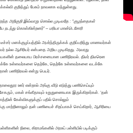
கல்வி குறித்துப் பேசும் நாவலாக வந்துள்ளது.
ிறந்த அறிகுறி இவ்வாறு சொல்ல முடிவதே :
“
குழந்தைகள்
யே நடந்து கொள்கின்றனர்
”
– மரியா மான்டெசோரி
ச்சர் மனக்குழப்பத்தில் அமர்ந்திருக்கக் குறிப்பறிந்து மாணவர்கள்
ர் நல்ல ஆசிரியர் என்பதை அறிய முடிகிறது. அவரது
ியைகளின் தலையாய பிரச்சனையான பணிநிரவல். திடீர் திடீரென
வடக்கே உள்ளவர்களை தெற்கே, தெற்கே உள்ளவர்களை வடக்கே
தான் பணிநிரவல் என்று பெயர்.
ொலைதூர ஊர் என்றால் அங்கு வீடு எடுத்து பணிசெய்யும்
கரும், மகள் சங்கீதாவும் உறுதுணையாக இருக்கிறார்கள். ‘தன்
ளத்தின் கேள்விகளுக்குப் பதில் சொல்லும்
ு மாற்றினாலும் தன் பணியைச் சிறப்பாகச் செய்கிறார், ஆசிரியை
ள்ளிகளின் நிலை, கிராமங்களில் அரசுப் பள்ளியில் படிக்கும்