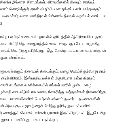
திகளே இல்லாத கிராமங்கள், கிராமங்களில் நிலவும் சாதியப்
ணம் கொடுத்துத் தான் விரும்பிய ஊருக்குப் பணி மாற்றலாகும்
ி அமைச்சர் வரை பணிநிரவல் பின்னால் நிலவும் அரசியல் எனப் பல
ு.
ோன்ற பல பிரச்சனைகள். நாவலில் ஓரிடத்தில் ஆசிரியையொருவர்
ைகளை விட்டு தொலைதூரத்தில் உள்ள ஊருக்குப் போய் வருவதே
்சலைக் கொடுத்துவிடுகிறது. இது போன்ற பல காரணங்களால்தான்
உருவாகிறார்கள்.
 அனுபவங்களும் நிறையக் கிடைக்கும். மழை பொய்க்கும்போது நாம்
 எடுக்கிறோம். இஸ்லாமிய மக்கள் மிகுதியாக உள்ள கிராமம்
்காணி சடங்கை வாசிக்கையில் எங்கள் ஊரில் முன்பு மழை
ைக்கறி என வீடுவீடாக உணவு சேகரித்து வந்தவர்கள் நினைவிற்கு
ணவ – மாணவிகளின் பெயர்கள் எல்லாம் நடிகர் – நடிகைகளின்
்கள் அலைகுடி சமூகத்தைச் சேர்ந்த நரிக்குறவ மக்களின்
யர் வைத்துக் கொண்டவர்கள் ஏராளம் இருக்கிறார்கள். இதுபோன்ற
னுடைய பணியினூடாகப் பார்க்கிறார்.