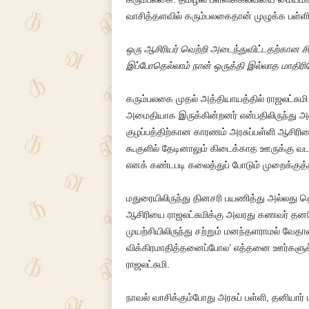
வாசித்தளவில் கரும்பலகைதான் முழுக்க பள்ளிக்
ஒரு ஆசிரியர் வெற்றி அடைந்துவிட்டதற்கான ச
இப்போதெல்லாம் நான் ஒருத்தி இல்லாத மாதிரி
கரும்பலகை முதல் அத்தியாயத்தில் ராஜலட்சுமி டீ
அமைதியாக இருக்கின்றனர் என்பதிலிருந்து அவ
குழப்பத்திற்கான காரணம் அரசுப்பள்ளி ஆசிர
கூகுளில் தேடினாலும் கிடைக்காத ஊருக்கு 
எனக் கண்டபடி கலைத்துப் போடும் முறைக்குத்
மதுரையிலிருந்து தினசரி பயணித்து அல்லது த
ஆசிரியை ராஜலட்சுமிக்கு அவரது கணவர் தனசே
முயற்சியிலிருந்து சற்றும் மனந்தளராமல் வேதா
விக்கிரமாதித்தனைப்போல’ எத்தனை ஊர்களுக்க
ராஜலட்சுமி.
நாவல் வாசிக்கும்போது அரசுப் பள்ளி, தனியார் ப