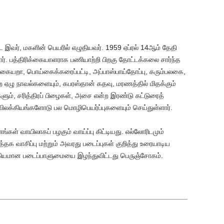
வர், மகளின் பெயரில் எழுதியவர். 1959 ஏப்ரல் 14ஆம் தேதி
ர். பத்திரிக்கையாளராக பணியாற்றி பிறகு தோட்டக்கலை சார்ந்த
கையறா, பொய்கைக்கரைப்பட்டி, அப்பாஸ்பாய்தோப்பு, கரும்பலகை,
ற ஏழு நாவல்களையும், கபரஸ்தான் கதவு, மரணத்தில் மிதக்கும்
ும், சரித்திரப் பிழைகள், அசை என்ற இரண்டு கட்டுரைத்
ைவிலக்கியங்களோடு பல மொழிபெயர்ப்புகளையும் செய்துள்ளார்.
ள் வாயிலாகப் பழகும் வாய்ப்பு கிட்டியது. எல்லோரிடமும்
தக வாசிப்பு மற்றும் அவரது படைப்புகள் குறித்து உரையாடிய
கியமான படைப்பாளுமையை இழந்துவிட்டது பெருஞ்சோகம்.