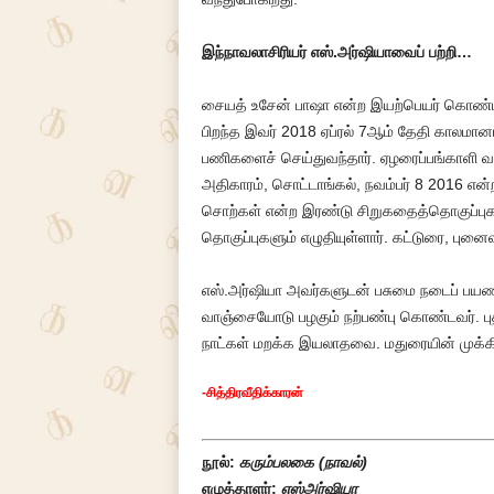
இந்நாவலாசிரியர் எஸ்.அர்ஷியாவைப் பற்றி…
சையத் உசேன் பாஷா என்ற இயற்பெயர் கொண்ட இ
பிறந்த இவர் 2018 ஏப்ரல் 7ஆம் தேதி காலமானா
பணிகளைச் செய்துவந்தார். ஏழரைப்பங்காளி வ
அதிகாரம், சொட்டாங்கல், நவம்பர் 8 2016 என்
சொற்கள் என்ற இரண்டு சிறுகதைத்தொகுப்புகள
தொகுப்புகளும் எழுதியுள்ளார். கட்டுரை, புன
எஸ்.அர்ஷியா அவர்களுடன் பசுமை நடைப் பயணங்க
வாஞ்சையோடு பழகும் நற்பண்பு கொண்டவர். புத்
நாட்கள் மறக்க இயலாதவை. மதுரையின் முக்
-சித்திரவீதிக்காரன்
நூல்:
கரும்பலகை (நாவல்)
எழுத்தாளர்:
எஸ்அர்ஷியா