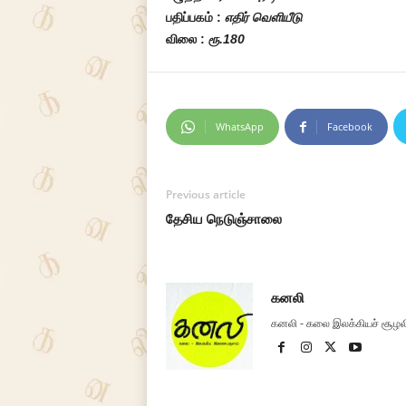
பதிப்பகம் :
எதிர் வெளியீடு
விலை :
ரூ.180
WhatsApp
Facebook
Previous article
தேசிய நெடுஞ்சாலை
கனலி
கனலி - கலை இலக்கியச் சூழ