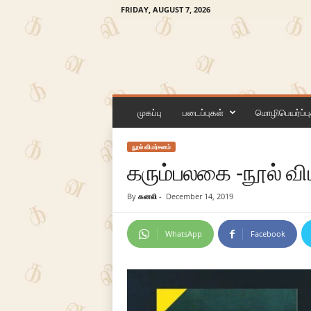
FRIDAY, AUGUST 7, 2026
க
ன
முகப்பு
படைப்புகள்
மொழிபெயர்ப்பு
லி
நூல் விமர்சனம்
கரும்பலகை -நூல் வி
By
கனலி
-
December 14, 2019
WhatsApp
Facebook