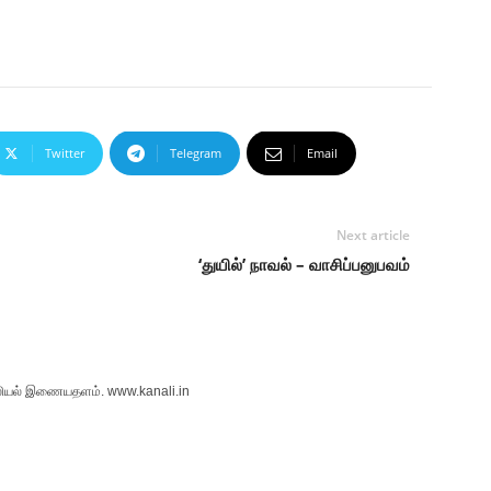
Twitter
Telegram
Email
Next article
‘துயில்’ நாவல் – வாசிப்பனுபவம்
லியல் இணையதளம். www.kanali.in