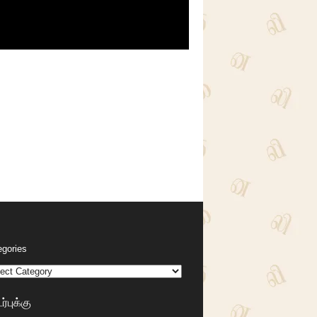
egories
்புக்கு