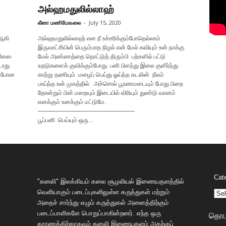
அல்ஹமதுலில்லாஹ்
லீனா மணிமேகலை
-
July 15, 2020
ஆகி
அல்ஹமதுலில்லாஹ் என நீ உச்சரிக்கும்போதெல்லாம்
இருவாட்சியின் பெரும்பாத நிழல் என் மேல் கவியும் உன் நாக்கு
பரீஸை
மேல் அண்ணத்தை தொட்டுத் திரும்பி பற்களில் பட்டு
டாது
உதடுகளைக் குவிக்கும்போது பனி பிளந்து இலை குளிர்ந்து
ப் போன
காற்று தணியும் மழைப் பெய்து ஓய்ந்த கடலின் நீலம்
பாய்ந்த உன் முகத்தில் அச்சொல் பூரணமடையும் போது பிறை
தோன்றும் பின் மறையும் இடையில் விரியும் துண்டு வானம்
எனக்கும் உனக்கும் மட்டுமே.
————————————————
பூப்பனி பெய்யும் ஒரு...
Cat
"கனலி" இலக்கியம் கலை சூழலியல் இணையதளத்தில்
வெளியாகும் படைப்புகளிலுள்ள கருத்துகள் மற்றும்
அதைச் சார்ந்து எழும் கருத்துகள் அனைத்திற்கும்
படைப்பாளிகளே பொறுப்பாகின்றனர். எந்த ஒரு
தொடர
காரணத்திற்காகவும் கனலி இணையதளம் அதற்குப்