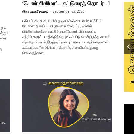
‘பெண் சினிமா’ – கட்டுரைத் தொடர் -1
லீனா மணிமேகலை
-
September 22, 2020
புதிய அலை சினிமாவின் மூதாய் ஆக்னஸ் வார்தா 2017
மே கான் திரைப்பட விழாவின் மார்ஷே-ட்யூ-ஃபிலிம்
இறுக
பிரிவின் சர்வதேச கூட்டுத் தயாரிப்பாளர் புரிந்துணர்வு
க்கும்
சந்திப்புகளுக்காகத் தேர்ந்தெடுக்கப்பட்டு சென்றிருந்த சமயம்.
்களை
சர்வதேசங்களில் இருந்தும் குவியும் திரைப்பட ஆர்வலர்களின்
கூட்டம் கானில் அதிகம் என்பதால், திரையிடல்களுக்கு
து
செல்வதற்கான...