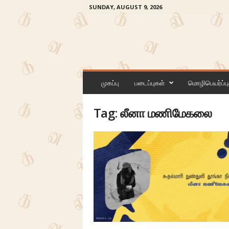
SUNDAY, AUGUST 9, 2026
க
ன
முகப்பு
படைப்புகள்
மொழிபெயர்ப்பு
லி
Tag: லீனா மணிமேகலை