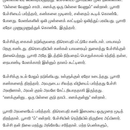
“பிள்ளை வேணும் சாமி.. எனக்கு ஒரு பிள்ளை வேணும்” என்றான். பூசாரி
பேச்சியைப் பார்த்தார், கண்களை மூடினார், சன்னதம் கூடிக் கொண்டே
போனது. மேளங்களின் ஒலி முன்னைக் காட்டிலும் ஒலித்துப் பரவியது. பூசாரி
ஏதோ முணுமுணுத்துக் கொண்டே இருந்தார்.
பேச்சிக்கு கைகள் நடுங்குவதை திரௌபதி மட்டுமே கண்டாள். மாயாவும்
பிறகு கண்டது. திரௌபதியின் கண்கள் யாவரையும் துளைத்து பேச்சிக்குள்
நிலைபெற்றது. பூசாரி அதே இடத்தில் நிற்பதைப் பொறுக்காமல் உந்தித் தள்ள,
நையாண்டி மேளக்காரர் இன்னும் தாளம் கூட்டினார்.
பேச்சிக்கு உடல் மேலும் நடுங்கியது. உள்ளுக்குள் ஏதோ உடைந்தது. பூசாரி
கண்களைத் திறந்தார். அவருடைய சிவந்த விழியைப் பார்த்தது பேச்சி
அலறினாள், அவள் குரல் அவளே கேட்டறியாததாகி இருந்தது.
“எனக்குன்னு.. ஒரு பிள்ளை குடு தாயி.. எனக்குன்னு” என்றாள்.
பூசாரி அவளையேப் பார்த்தார். திரௌபதி கண் இமையை ஒருமுறை மூடித்
திறந்தாள். பூசாரி “ம்” என்றார். பேச்சியின் நெற்றியில் திருநீரை அப்பினார்.
பேச்சி தன் நிலை மறந்து அங்கேயே சரிந்தாள். மற்ற பெண்களும்,