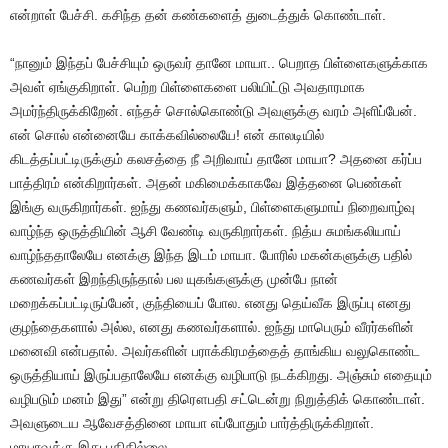
என்றாள் பேச்சி. கசிந்த தன் கண்களைத் துடைத்துக் கொண்டாள்.
“நானும் இந்தப் பேச்சியும் ஒருவர் தானே மாயா.. பெறாத பிள்ளைகளுக்காக
அவள் ஏங்குகிறாள். பெற்ற பிள்ளைகளை பலியிட்டு அவதாரமாக
அமர்ந்திருக்கிறேன். எந்தச் சொல்கொண்டு அவளுக்கு வரம் அளிப்பேன்.
என் சொல் என்னையே காக்கவில்லையே! என் காலடியில்
கிடத்தப்பட்டிருக்கும் கலசத்தை நீ அறிவாய் தானே மாயா? அதனை கர்ப்ப
பாத்திரம் என்கிறார்கள். அதன் மகிமைக்காகவே இத்தனை பெண்கள்
இங்கு வருகிறார்கள். ஐந்து கணவர்களும், பிள்ளைகளுமாய் நிறைவாழ்வு
வாழ்ந்த ஒருத்தியின் ஆசி வேண்டி வருகிறார்கள். நித்ய சுமங்கலியாய்
வாழ்ந்ததாலேயே எனக்கு இந்த இடம் மாயா. போரில் மகன்களுக்கு பதில்
கணவர்கள் இறந்திருந்தால் பல யுகங்களுக்கு முன்பே நான்
மறைக்கப்பட்டிருப்பேன், குந்தியைப் போல. எனது தெய்வீக இருப்பு எனது
குழந்தைகளால் அல்ல, எனது கணவர்களால். ஐந்து மாபெரும் வீரர்களின்
மனைவி என்பதால். அவர்களின் பராக்கிரமத்தைத் தாங்கிய வலுகொண்ட
ஒருத்தியாய் இருப்பதாலேயே எனக்கு வழிபாடு நடக்கிறது. அஞ்சும் எதையும்
வழிபடும் மனம் இது” என்று திரௌபதி சட்டென்று நிறுத்திக் கொண்டாள்.
அவளுடைய ஆவேசத்தினை மாயா எப்போதும் பார்த்திருக்கிறாள்.
மாயாவுக்கு இது புதிதில்லை.