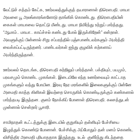
வேட்டுச் சத்தம் கேட்க, ஊர்வலத்துக்குத் தயாரானாள் திரௌபதி. மாயா
அவளை பூ அலங்காரங்களோடு தாங்கிக் கொண்டது. திரௌபதியின்
கைகள் மாயாவை தொட்டு மீண்டது. மாயா நிமிர்ந்து உற்றுப் பார்த்தது.
“ஆமாம்.. மாயா.. காய்ச்சல் கண்டது போல் இருக்கிறேன்” என்றாள்.
அவளுக்குப் பின்னால் சிறு சப்பரத்தில் பஞ்சபாண்டவர்களும் அமர்த்தி
வைக்கப்பட்டிருந்தனர். பாண்டவர்கள் ஐந்து குழவிக் கற்களாய்
அமர்ந்திருந்தான்.
ஊர்வலம் தொடங்க, திரௌபதி சுற்றிலும் பார்த்தாள். பக்தியும், பயமும்,
பரவசமும் கொண்ட முகங்கள். இடையிலே எந்த உணர்வையும் காட்டாத
முகங்களும் வந்து போயின. இரவு நேர மரங்களில் இலைகளுக்குப் பின்னே
அமைதி காத்த கிளிகள் இவற்றை சொருகிக் கொண்டிருக்கும் கண்களால்
பார்த்தபடி இருந்தன. குளம் நோக்கிப் போனாள் திரௌபதி. கலசத்துடன்
முன்னால் சென்றார் பூசாரி.
சாமிநாதன் கூட்டத்துக்கு இடையில் குறுகியும் தள்ளியும் பேச்சியை
இழுத்துக் கொண்டு போனான். பேச்சிக்கு அப்போதும் தன் மனம் கொண்ட
விசித்திர அமைதி புரியாததாக இருந்தது. உடல் குளிர்ந்து கிடந்ததை