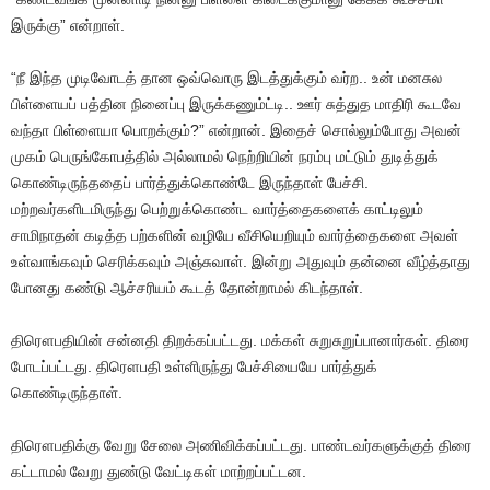
இருக்கு” என்றாள்.
“நீ இந்த முடிவோடத் தான ஒவ்வொரு இடத்துக்கும் வர்ற.. உன் மனசுல
பிள்ளையப் பத்தின நினைப்பு இருக்கணும்ட்டி.. ஊர் சுத்துத மாதிரி கூடவே
வந்தா பிள்ளையா பொறக்கும்?” என்றான். இதைச் சொல்லும்போது அவன்
முகம் பெருங்கோபத்தில் அல்லாமல் நெற்றியின் நரம்பு மட்டும் துடித்துக்
கொண்டிருந்ததைப் பார்த்துக்கொண்டே இருந்தாள் பேச்சி.
மற்றவர்களிடமிருந்து பெற்றுக்கொண்ட வார்த்தைகளைக் காட்டிலும்
சாமிநாதன் கடித்த பற்களின் வழியே வீசியெறியும் வார்த்தைகளை அவள்
உள்வாங்கவும் செரிக்கவும் அஞ்சுவாள். இன்று அதுவும் தன்னை வீழ்த்தாது
போனது கண்டு ஆச்சரியம் கூடத் தோன்றாமல் கிடந்தாள்.
திரௌபதியின் சன்னதி திறக்கப்பட்டது. மக்கள் சுறுசுறுப்பானார்கள். திரை
போடப்பட்டது. திரௌபதி உள்ளிருந்து பேச்சியையே பார்த்துக்
கொண்டிருந்தாள்.
திரௌபதிக்கு வேறு சேலை அணிவிக்கப்பட்டது. பாண்டவர்களுக்குத் திரை
கட்டாமல் வேறு துண்டு வேட்டிகள் மாற்றப்பட்டன.