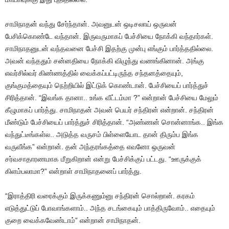
சாமிநாதன் வந்து சேர்ந்தான். அவனுடன் ஒடிசலாய் ஒருவன்
பேசிக்கொண்டே வந்தான். இருவருமாகப் பேச்சியை நோக்கி வந்தார்கள்.
சாமிநாதனுடன் வந்தவனை பேச்சி இதற்கு முன்பு எங்கும் பார்த்ததில்லை.
அவன் வந்ததும் சன்னதியை நோக்கி விழுந்து வணங்கினான். அங்கு
எவர்சில்வர் கிண்ணத்தில் வைக்கப்பட்டிருந்த சந்தனத்தையும்,
குங்குமத்தையும் நெற்றியில் இட்டுக் கொண்டான். பேச்சியைப் பார்த்துச்
சிரித்தான். “இவங்க தானா.. உங்க வீட்டம்மா ?” என்றான் பேச்சியை மேலும்
கீழுமாகப் பார்த்து. சாமிநாதன் அவன் பெயர் சந்திரன் என்றான். சந்திரன்
மீண்டும் பேச்சியைப் பார்த்துச் சிரித்தான். “அண்ணன் சொன்னாங்க.. இங்க
வந்துட்டீங்கள்ல.. அடுத்த வருசம் பிள்ளையோட தான் திரும்ப இங்க
வருவீங்க” என்றான். தன் அந்தரங்கத்தை எவனோ ஒருவன்
சர்வசாதாரணமாக மீறுகிறான் என்று பேச்சிக்குப் பட்டது. “ஊருக்குக்
கிளம்பலாமா?” என்றாள் சாமிநாதனைப் பார்த்து.
“இராத்திரி வரைக்கும் இருக்கணும்னு சந்திரன் சொல்றான். கரகம்
எடுத்துட்டுப் போவாங்களாம்.. அந்த சடங்கையும் பாத்திருவோம்.. எதையும்
குறை வைக்கவேண்டாம்” என்றான் சாமிநாதன்.