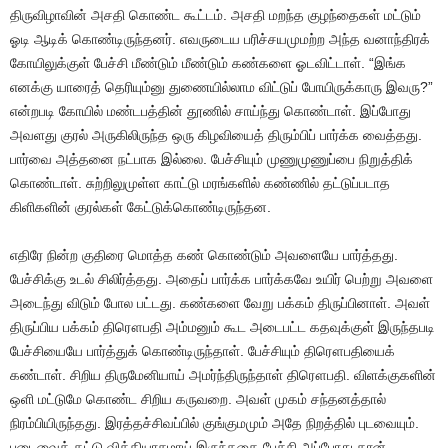
திருவிழாவின் அசதி கொண்ட கூட்டம். அசதி மறந்த குழந்தைகள் மட்டும்
ஓடி ஆடிக் கொண்டிருந்தனர். எவருடைய பரிச்சயமுமற்ற அந்த வனாந்திரக்
கோயிலுக்குள் பேச்சி மீண்டும் மீண்டும் கண்களை ஓடவிட்டாள். “இங்க
எனக்கு யாரைத் தெரியும்னு துணையில்லாம விட்டுப் போயிருக்காரு இவரு?”
என்றபடி கோயில் மண்டபத்தின் தூணில் சாய்ந்து கொண்டாள். இப்போது
அவளது குரல் அருகிலிருந்த ஒரு கிழவியைத் திரும்பிப் பார்க்க வைத்தது.
பார்வை அத்தனை நட்பாக இல்லை. பேச்சியும் முணுமுணுப்பை நிறுத்திக்
கொண்டாள். சுற்றிலுமுள்ள காட்டு மரங்களில் கண்ணில் தட்டுப்படாத
கிளிகளின் குரல்கள் கேட்டுக்கொண்டிருந்தன.
எதிரே நின்ற குதிரை மொத்த கண் கொண்டும் அவளையே பார்த்தது.
பேச்சிக்கு உடல் சிலிர்த்தது. அதைப் பார்க்க பார்க்கவே உயிர் பெற்று அவளை
அடைந்து விடும் போல பட்டது. கண்களை வேறு பக்கம் திருப்பினாள். அவள்
திருப்பிய பக்கம் திரௌபதி அம்மனும் கூட அடைபட்ட கதவுக்குள் இருந்தபடி
பேச்சியையே பார்த்துக் கொண்டிருந்தாள். பேச்சியும் திரௌபதியைக்
கண்டாள். சிறிய திருமேனியாய் அமர்ந்திருந்தாள் திரௌபதி. விளக்குகளின்
ஒளி மட்டுமே கொண்ட சிறிய கருவறை. அவள் முகம் சந்தனத்தால்
நிரம்பியிருந்தது. இரத்தச்சிவப்பில் குங்குமமும் அதே நிறத்தில் புடவையும்.
புடைவைக் கட்டு வித்தியாசமாய் இருந்ததை பேச்சி அப்போது தான்