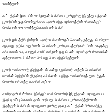
உணர்ந்தாள்.
கூட்டத்தின் இடையில் சாமிநாதன் பேச்சியை முன்னுக்கு இழுத்து வந்தான்.
பூசாரியின் ஒரு சொல்லுக்காக அவன் எந்த ஆவேசத்தின் எல்லைக்கும்
செல்வான் என உணர்ந்துகொண்டாள் பேச்சி.
பூசாரி ஓரிடத்தில் நின்றார். அவர் உடல் சன்னதம் கொண்டிருந்தது. மெலிதாக
ஆடியது. நடுவே உறுமினார். பெண்கள் முண்டியடித்தார்கள். “என் மகளுக்கு
கல்யாணம் கூடி வரணும் சாமி” என்றாள் ஒரு பெண். அவள் தன் சேலையின்
முந்தானையைப் பிச்சை கேட்பது போல ஏந்தியிருந்தாள்.
பூசாரி கண்களைத் திறந்தார். ‘ம்’ என்று உறுமினார். அந்தப் பெண்ணின்
மகளின் நெற்றியில் திருநீரை அப்பினார். வழிந்த கண்ணீரைத் துடைத்துக்
கொண்டாள் அந்த மகளின் அம்மா.
சாமிநாதன் பேச்சியை இன்னும் பலம் கொண்டு இழுத்தான். அவனுடைய
இழுப்பு வீம்பு கொண்டதாய் மாறியது. பேச்சியை முன்னகர்த்தினான்.
இதற்குள் பேச்சியும் அவனுமாக நான்கு முறை கூட்டத்தின் பின்னகர்ந்து
முன்னால் வர வேண்டியிருந்தது. பேச்சியைப் பூசாரியின் முன் தள்ளினான்.