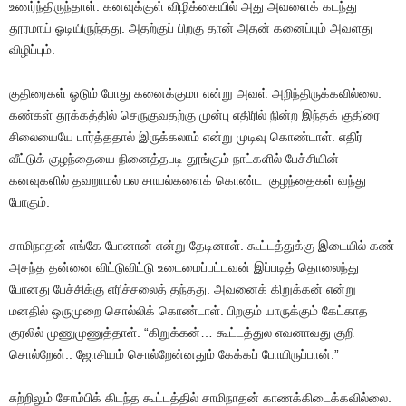
உணர்ந்திருந்தாள். கனவுக்குள் விழிக்கையில் அது அவளைக் கடந்து
தூரமாய் ஓடியிருந்தது. அதற்குப் பிறகு தான் அதன் கனைப்பும் அவளது
விழிப்பும்.
குதிரைகள் ஓடும் போது கனைக்குமா என்று அவள் அறிந்திருக்கவில்லை.
கண்கள் தூக்கத்தில் செருகுவதற்கு முன்பு எதிரில் நின்ற இந்தக் குதிரை
சிலையையே பார்த்ததால் இருக்கலாம் என்று முடிவு கொண்டாள். எதிர்
வீட்டுக் குழந்தையை நினைத்தபடி தூங்கும் நாட்களில் பேச்சியின்
கனவுகளில் தவறாமல் பல சாயல்களைக் கொண்ட குழந்தைகள் வந்து
போகும்.
சாமிநாதன் எங்கே போனான் என்று தேடினாள். கூட்டத்துக்கு இடையில் கண்
அசந்த தன்னை விட்டுவிட்டு உடைமைப்பட்டவன் இப்படித் தொலைந்து
போனது பேச்சிக்கு எரிச்சலைத் தந்தது. அவனைக் கிறுக்கன் என்று
மனதில் ஒருமுறை சொல்லிக் கொண்டாள். பிறகும் யாருக்கும் கேட்காத
குரலில் முணுமுணுத்தாள். “கிறுக்கன்… கூட்டத்துல எவனாவது குறி
சொல்றேன்.. ஜோசியம் சொல்றேன்னதும் கேக்கப் போயிருப்பான்.”
சுற்றிலும் சோம்பிக் கிடந்த கூட்டத்தில் சாமிநாதன் காணக்கிடைக்கவில்லை.