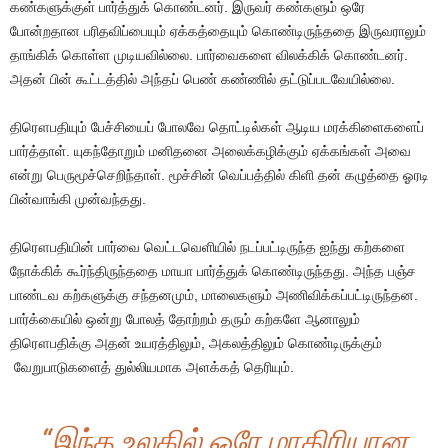
கண்களுக்குள் பார்த்துக் கொண்டனர். இருவர் கண்களும் ஒரே
போன்றதான பரிதவிப்பையும் ஏக்கத்தையும் கொண்டிருந்ததை இருவராலும்
தாங்கிக் கொள்ள முடியவில்லை. பார்வைகளை விலக்கிக் கொண்டனர்.
அதன் பின் கூட்டத்தில் அந்தப் பெண் கண்ணில் தட்டுப்படவேயில்லை.
திரௌபதியும் பேச்சியைப் போலவே தொட்டில்கள் ஆடிய மரக்கிளைகளைப்
பார்த்தாள். யுகந்தோறும் மனிதனை அலைக்கழிக்கும் ஏக்கங்கள் அவை
என்று பெருமூச்செறிந்தாள். மூச்சின் வெப்பத்தில் கிளி தன் கழுத்தை ஓரடி
பின்வாங்கி முன்வந்தது.
திரௌபதியின் பார்வை வெட்டவெளியில் நடப்பட்டிருந்த ஐந்து கற்களை
நோக்கிக் கூர்ந்திருந்ததை மாயா பார்த்துக் கொண்டிருந்தது. அந்த பஞ்ச
பாண்டவ கற்களுக்கு சந்தனமும், மாலைகளும் அணிவிக்கப்பட்டிருந்தன.
பார்க்கையில் ஒன்று போலத் தோற்றம் தரும் கற்களே ஆனாலும்
திரௌபதிக்கு அதன் உயரத்திலும், அகலத்திலும் கொண்டிருக்கும்
வேறுபாடுகளைத் துல்லியமாக அளக்கத் தெரியும்.
“இந்த உலகில் ஒரே மாதிரியான