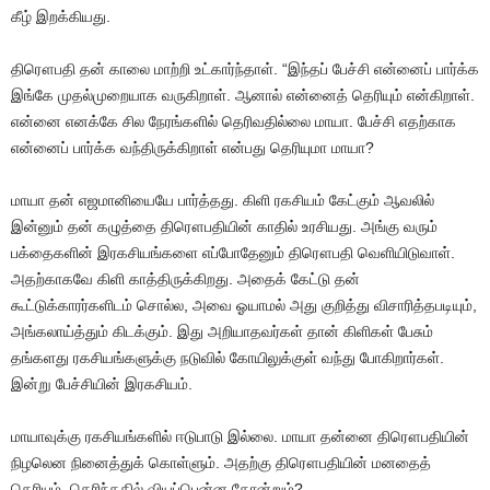
கீழ் இறக்கியது.
திரௌபதி தன் காலை மாற்றி உட்கார்ந்தாள். “இந்தப் பேச்சி என்னைப் பார்க்க
இங்கே முதல்முறையாக வருகிறாள். ஆனால் என்னைத் தெரியும் என்கிறாள்.
என்னை எனக்கே சில நேரங்களில் தெரிவதில்லை மாயா. பேச்சி எதற்காக
என்னைப் பார்க்க வந்திருக்கிறாள் என்பது தெரியுமா மாயா?
மாயா தன் எஜமானியையே பார்த்தது. கிளி ரகசியம் கேட்கும் ஆவலில்
இன்னும் தன் கழுத்தை திரௌபதியின் காதில் உரசியது. அங்கு வரும்
பக்தைகளின் இரகசியங்களை எப்போதேனும் திரௌபதி வெளியிடுவாள்.
அதற்காகவே கிளி காத்திருக்கிறது. அதைக் கேட்டு தன்
கூட்டுக்காரர்களிடம் சொல்ல, அவை ஓயாமல் அது குறித்து விசாரித்தபடியும்,
அங்கலாய்த்தும் கிடக்கும். இது அறியாதவர்கள் தான் கிளிகள் பேசும்
தங்களது ரகசியங்களுக்கு நடுவில் கோயிலுக்குள் வந்து போகிறார்கள்.
இன்று பேச்சியின் இரகசியம்.
மாயாவுக்கு ரகசியங்களில் ஈடுபாடு இல்லை. மாயா தன்னை திரௌபதியின்
நிழலென நினைத்துக் கொள்ளும். அதற்கு திரௌபதியின் மனதைத்
தெரியும். தெரிந்ததில் வியப்பென்ன தோன்றும்?