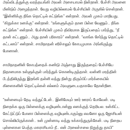
அவ்விடத்துக்கு வரத்தயங்கி அவன் அசையாமல் நின்றான். பேச்சி அவனை
மீண்டும் அழைத்தாள். வேறு வழியில்லாமல் பேச்சியின் அருகில் சென்றான்.
“இன்னிக்கு நீங்க தொட்டில் கட்டுங்க” என்றாள். அவன் முகம் மாறியது.
“கிறுக்கா உனக்கு” என்றான். “உங்களுக்கும் தான பிள்ள வேணும்.. நீங்க
கட்டுங்க” என்றாள். பேச்சியின் முகம் தீவிரமாக இருப்பதைப் பார்த்து, “நீ
தான் கட்டணும்.. அது தான் பரிகாரம்” என்றான். “வாங்க சேர்ந்து தொட்டில்
கட்டலாம்” என்றாள். சாமிநாதன் எரிச்சலும் கோபமுமாக அங்கிருந்து
போனான்.
சாமிநாதனின் கோபத்தைக் கண்டு அஞ்சாது இருந்ததைப் பேச்சியே
நிதானமாக உள்ளுக்குள் பார்த்துக் கொண்டிருந்தாள். வன்னி மரத்தின்
பீடத்திலிருந்து இறங்கி தள்ளி வந்து நின்று திரும்பிப் பார்க்கையில்
கிளைகளின் தொட்டில்கள் எல்லாம் அவளுடையதாகவே தோன்றின.
“உன்னையும் தேடி வந்துட்டேன்.. இனிமேயும் ஊர் ஊராப் போவேன். மடி
நிறைக்க ஒரு பிள்ளைக்கு வழியுண்டான்னு எனக்குத் தெரியல. உன்கிட்ட
கேட்டுட்டுப் போனா பிள்ளைக்கு வழியுண்டாகும்னு எவனோ ஒரு ஜோசியன்
சொல்லியிருக்கான்.. உன் முன்னாடி வந்து உக்காந்துருக்கேன். மடி நிறைய
புள்ளைகள பெத்த மகராசியாம் நீ.. என் அலைச்சலை நிறுத்து தாயி”