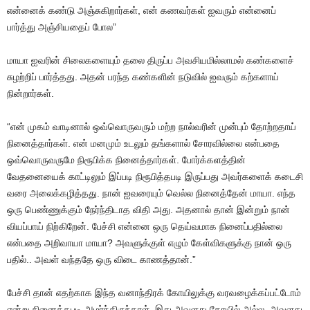
என்னைக் கண்டு அஞ்சுகிறார்கள், என் கணவர்கள் ஐவரும் என்னைப்
பார்த்து அஞ்சியதைப் போல”
மாயா ஐவரின் சிலைகளையும் தலை திருப்ப அவசியமில்லாமல் கண்களைச்
சுழற்றிப் பார்த்தது. அதன் பரந்த கண்களின் நடுவில் ஐவரும் கற்களாய்
நின்றார்கள்.
“என் முகம் வாடினால் ஒவ்வொருவரும் மற்ற நால்வரின் முன்பும் தோற்றதாய்
நினைத்தார்கள். என் மனமும் உடலும் தங்களால் சோரவில்லை என்பதை
ஒவ்வொருவருமே நிரூபிக்க நினைத்தார்கள். போர்க்களத்தின்
வேதனையைக் காட்டிலும் இப்படி நிரூபித்தபடி இருப்பது அவர்களைக் கடைசி
வரை அலைக்கழித்தது. நான் ஐவரையும் வெல்ல நினைத்தேன் மாயா. எந்த
ஒரு பெண்ணுக்கும் நேர்ந்திடாத விதி அது. அதனால் தான் இன்றும் நான்
வியப்பாய் நிற்கிறேன். பேச்சி என்னை ஒரு தெய்வமாக நினைப்பதில்லை
என்பதை அறிவாயா மாயா? அவளுக்குள் எழும் கேள்விகளுக்கு நான் ஒரு
பதில்.. அவள் வந்ததே ஒரு விடை காணத்தான்.”
பேச்சி தான் எதற்காக இந்த வனாந்திரக் கோயிலுக்கு வரவழைக்கப்பட்டோம்
என்று நினைத்தபடி அமர்ந்திருந்தாள். இது அவளது கோயில் அல்ல, அவளது