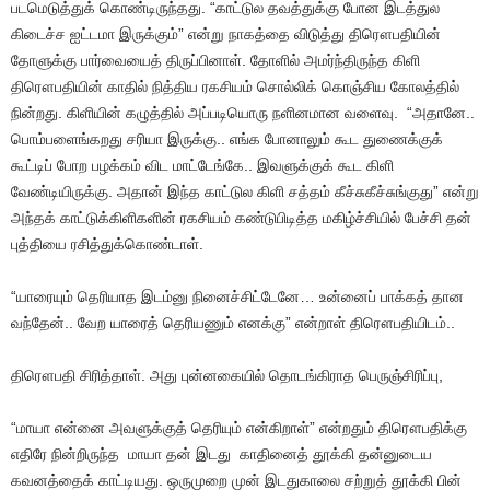
படமெடுத்துக் கொண்டிருந்தது. “காட்டுல தவத்துக்கு போன இடத்துல
கிடைச்ச ஐட்டமா இருக்கும்” என்று நாகத்தை விடுத்து திரௌபதியின்
தோளுக்கு பார்வையைத் திருப்பினாள். தோளில் அமர்ந்திருந்த கிளி
திரௌபதியின் காதில் நித்திய ரகசியம் சொல்லிக் கொஞ்சிய கோலத்தில்
நின்றது. கிளியின் கழுத்தில் அப்படியொரு நளினமான வளைவு. “அதானே..
பொம்பளைங்கறது சரியா இருக்கு.. எங்க போனாலும் கூட துணைக்குக்
கூட்டிப் போற பழக்கம் விட மாட்டேங்கே.. இவளுக்குக் கூட கிளி
வேண்டியிருக்கு. அதான் இந்த காட்டுல கிளி சத்தம் கீச்சுகீச்சுங்குது” என்று
அந்தக் காட்டுக்கிளிகளின் ரகசியம் கண்டுபிடித்த மகிழ்ச்சியில் பேச்சி தன்
புத்தியை ரசித்துக்கொண்டாள்.
“யாரையும் தெரியாத இடம்னு நினைச்சிட்டேனே… உன்னைப் பாக்கத் தான
வந்தேன்.. வேற யாரைத் தெரியணும் எனக்கு” என்றாள் திரௌபதியிடம்..
திரௌபதி சிரித்தாள். அது புன்னகையில் தொடங்கிராத பெருஞ்சிரிப்பு,
“மாயா என்னை அவளுக்குத் தெரியும் என்கிறாள்” என்றதும் திரௌபதிக்கு
எதிரே நின்றிருந்த மாயா தன் இடது காதினைத் தூக்கி தன்னுடைய
கவனத்தைக் காட்டியது. ஒருமுறை முன் இடதுகாலை சற்றுத் தூக்கி பின்