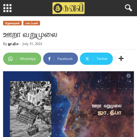
சிறுகதைகள்
படைப்புகள்
ஊறா வறுமுலை
By
ஜா.தீபா
-
July 31, 2022
WhatsApp
Facebook
Twitter