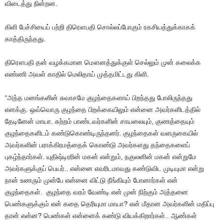
விடைத்து நின்றன.
கிளி பேச்சியைப் பற்றி திரௌபதி சொல்லப்போகும் ரகசியத்துக்காகக்
காத்திருந்தது.
திரௌபதி தன் வழக்கமான மௌனத்துக்குள் செல்லும் முன் கலைக்க
எண்ணி அவள் காதில் மெலிதாய் முத்தமிட்டது கிளி.
“அந்த மனங்களின் சுவாசமே குழந்தைகளாய் பிறந்தது போலிருந்தது
எனக்கு. ஒவ்வொரு குழந்தை பிறக்கையிலும் என்னை அவர்களிடத்தில்
தேடினேன் மாயா. சுற்றம் பாண்டவர்களின் சாயலையும், குணத்தையும்
குழந்தைகளிடம் கண்டுகொண்டிருந்தனர். குழந்தைகள் வளருகையில்
அவர்களின் பராக்கிரமத்தைக் கொண்டு அவர்களது தந்தைகளைப்
புகழ்ந்தார்கள். யுதிஷ்டிரரின் மகன் என்றும், நகுலனின் மகன் என்றுமே
அவர்களுக்குப் பெயர்.. என்னை எவரிடமாவது கண்டுவிட முடியுமா என்று
நான் உணரும் முன்பே என்னை விட்டு நீங்கியும் போனார்கள் என்
குழந்தைகள். குழந்தை வரம் வேண்டி என் முன் நிற்கும் அத்தனை
பெண்களுக்கும் என் கதை தெரியுமா மாயா? என் மீதான அவர்களின் மதிப்பு
தான் என்ன? பெண்கள் என்னைக் கண்டு வியக்கிறார்கள்.. ஆண்கள்