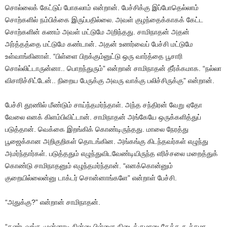
சொல்லைக் கேட்டுப் போகலாம் என்றான். பேச்சிக்கு இப்போதெல்லாம்
சொற்களில் நம்பிக்கை இருப்பதில்லை. அவள் குழந்தைக்காகக் கேட்ட
சொற்களின் கணம் அவள் மட்டுமே அறிந்தது. சாமிநாதன் அதன்
அர்த்தத்தை மட்டுமே கண்டான். அதன் உணர்வைப் பேச்சி மட்டுமே
உள்வாங்கினாள். “பிள்ளை பிறக்கும்னுட்டு ஒரு வார்த்தை பூசாரி
சொல்லிட்டாருன்னா.. பொறந்துரும்” என்றான் சாமிநாதன் தீர்க்கமாக. “நல்லா
விசாரிச்சிட்டேன்.. நிறைய பேருக்கு அவரு வாக்கு பலிச்சிருக்கு” என்றான்.
பேச்சி தூணில் மீண்டும் சாய்ந்தமர்ந்தாள். அந்த சந்திரன் வேறு ஏதோ
வேலை எனக் கிளம்பிவிட்டான். சாமிநாதன் அங்கேயே ஒருக்களித்துப்
படுத்தான். வெக்கை இறங்கிக் கொண்டிருந்தது. மாலை நேரத்து
பூஜைக்கான அறிகுறிகள் தொடங்கின. அங்கங்கு கிடந்தவர்கள் எழுந்து
அமர்ந்தார்கள். படுத்ததும் எழுந்துவிடவேண்டியிருந்த எரிச்சலை மறைத்துக்
கொண்டு சாமிநாதனும் எழுந்தமர்ந்தான். “எனக்கொன்னும்
குறையில்லைன்னு டாக்டர் சொன்னாங்களே” என்றாள் பேச்சி.
“அதுக்கு?” என்றான் சாமிநாதன்.
“கண்டவங்க முன்னாடி நின்னு பிள்ளை கிடைக்குமானு கேக்க கூச்சமா