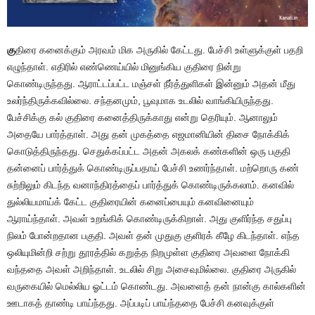
கு
திரை கனைக்கும் அரவம் மிக அருகில் கேட்டது. பேச்சி உள்ளுக்குள் பதறி
எழுந்தாள். எதிரில் எண்ணெய்யில் மினுங்கிய குதிரை நின்று
கொண்டிருந்தது. ஆராட்டப்பட்ட மஞ்சள் நீர்த்துளிகள் இன்னும் அதன் மீது
உலர்ந்திருக்கவில்லை. சந்தனமும், பூவுமாக உடலில் வாங்கியிருந்தது.
பேச்சிக்கு கல் குதிரை கனைத்திருக்காது என்று தெரியும். ஆனாலும்
அதையே பார்த்தாள். அது தன் முகத்தை எஜமானியின் திசை நோக்கிக்
கொடுத்திருந்தது. செதுக்கப்பட்ட அதன் அகலக் கண்களின் ஒரு பகுதி
தன்னைப் பார்த்துக் கொண்டிருப்பதாய் பேச்சி உணர்ந்தாள். மற்றொரு கண்
சுற்றிலும் கிடந்த வனாந்திரத்தைப் பார்த்துக் கொண்டிருக்கலாம். கனவில்
துல்லியமாய்க் கேட்ட குதிரையின் கனைப்பையும் கனவினையும்
ஆராய்ந்தாள். அவள் உறங்கிக் கொண்டிருக்கிறாள். அது குளிர்ந்த சதுப்பு
நிலம் போன்றதான பகுதி. அவள் தன் முதுகு குளிரக் கீழே கிடந்தாள். எந்த
ஒலியுமின்றி சற்று தூரத்தில் கறுத்த நிறமுள்ள குதிரை அவளை நோக்கி
வந்ததை அவள் அறிந்தாள். உடலில் சிறு அசைவுமில்லை. குதிரை அருகில்
வருகையில் மெல்லிய ஓட்டம் கொண்டது. அவளைத் தன் நான்கு கால்களின்
ஊடாகத் தாண்டி பாய்ந்தது. அப்படிப் பாய்ந்ததை பேச்சி கனவுக்குள்