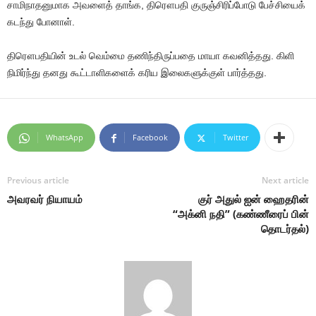
சாமிநாதனுமாக அவளைத் தாங்க, திரௌபதி குருஞ்சிரிப்போடு பேச்சியைக்
கடந்து போனாள்.
திரௌபதியின் உடல் வெம்மை தணிந்திருப்பதை மாயா கவனித்தது. கிளி
நிமிர்ந்து தனது கூட்டாளிகளைக் கரிய இலைகளுக்குள் பார்த்தது.
WhatsApp
Facebook
Twitter
Previous article
Next article
அவரவர் நியாயம்
குர் அதுல் ஐன் ஹைதரின்
“அக்னி நதி” (கண்ணீரைப் பின்
தொடர்தல்)