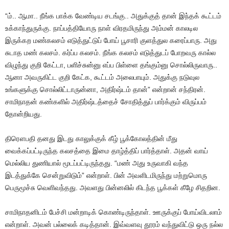
“ம்.. ஆமா.. நீங்க பாக்க வேண்டிய சடங்கு.. அதுக்குத் தான் இந்தக் கூட்டம்
உக்காந்துருக்கு. நாப்பத்தியோரு நாள் விரதமிருந்து அம்மன் காலடில
இருக்கற மண்கலசம் எடுத்துட்டுப் போய் பூசாரி குளத்துல கரைப்பாரு. அது
சுடாத மண் கலசம். கர்ப்ப கலசம். நீங்க கலசம் எடுத்துடப் போறவரு கால்ல
விழுந்து குறி கேட்டா, பளிச்சுன்னு எப்ப பிள்ளை தங்கும்னு சொல்லிருவாரு..
ஆனா அவருகிட்ட குறி கேட்க, கூட்டம் அலைபாயும். அதுக்கு நடுவுல
உங்களுக்கு சொல்லிட்டாருன்னா, அதிர்ஷ்டம் தான்” என்றான் சந்திரன்.
சாமிநாதன் கண்களில் அதிர்ஷ்டத்தைச் சோதித்துப் பார்க்கும் விருப்பம்
தோன்றியது.
திரௌபதி தனது இடது காலுக்குக் கீழ் பூக்கோலத்தின் மீது
வைக்கப்பட்டிருந்த கலசத்தை இமை தாழ்த்திப் பார்த்தாள். அதன் வாய்
மெல்லிய துணியால் மூடப்பட்டிருந்தது. “மண் அது உருவாகி வந்த
இடத்துக்கே சென்றுவிடும்” என்றாள். பின் அவளிடமிருந்து மற்றுமொரு
பெருமூச்சு வெளிவந்தது. அவளது பின்னலில் கிடந்த பூக்கள் கீழே சிதறின.
சாமிநாதனிடம் பேச்சி மன்றாடிக் கொண்டிருந்தாள். ஊருக்குப் போய்விடலாம்
என்றாள். அவன் பல்லைக் கடித்தான். இவ்வளவு தூரம் வந்துவிட்டு ஒரு நல்ல