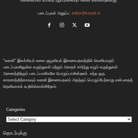
வலையொளி போன்ற உறுப்புகளையும் கனலி கொண்டுள்ளது.
படைப்புகள் அனுப்ப:
editor@kanali.in
"கனலி" இலக்கியம் கலை சூழலியல் இணையதளத்தில் வெளியாகும்
படைப்புகளிலுள்ள கருத்துகள் மற்றும் அதைச் சார்ந்து எழும் கருத்துகள்
அனைத்திற்கும் படைப்பாளிகளே பொறுப்பாகின்றனர். எந்த ஒரு
காரணத்திற்காகவும் கனலி இணையதளம் அதற்குப் பொறுப்பேற்காது என்பதைத்
தெளிவாகக் கூறிக்கொள்கிறோம்.
Categories
தொடர்புக்கு