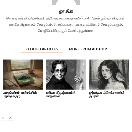
ஜா.தீபா
சொந்த ஊர் திருநெல்வேலி. தற்போது ஊடகத்துறையில் பணி. ‘நீலம் பூக்கும் திருமடம்’
என்கிற சிறுகதைத் தொகுப்பும், திரைப்படங்கள் சார்ந்த கட்டுரைத் தொகுப்புகளும்,
மொழிபெயர்ப்புகளும் வெளிவந்துள்ளன.
RELATED ARTICLES
MORE FROM AUTHOR
மலையேற்றம்: வன்மத்தின்
கலியுக கிருஷ்ணனின்
ஒலேஸ்யா-அலெக்ஸாண்டர்
பதுங்குக்குழி
காதலிகள்
குப்ரின்