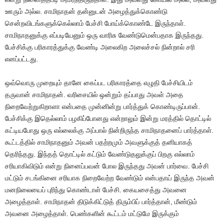
ஊரும் அல்ல. சாமிநாதன் தன்னுடன் அழைத்துக்கொண்டு
சென்றவிடங்களுக்கெல்லாம் பேச்சி போய்க்கொண்டே இருந்தாள்.
சாமிநாதனுக்கு எப்படியேனும் ஒரு வாரிசு வேண்டுமென்பதாக இருந்தது.
பேச்சிக்கு பரிகாரத்துக்கு வேண்டி அலைகிற அலைச்சல் நின்றால் சரி
எனப்பட்டது.
ஒவ்வொரு முறையும் தானே கைப்பட பரிகாரத்தை எழுதி பேச்சியிடம்
தருவான் சாமிநாதன். வரிசையில் ஒன்றும் தப்பாது அவள் அதை
நிறைவேற்றுகிறாளா என்பதை முன்னின்று பார்த்துக் கொண்டிருப்பான்.
பேச்சிக்கு இதெல்லாம் பழகிப்போனது என்றாலும் இன்று மரத்தில் தொட்டில்
கட்டியபோது ஒரு எல்லைக்கு அப்பால் நின்றிருந்த சாமிநாதனைப் பார்த்தாள்.
கூட்டத்தில் சாமிநாதனும் அவன் பதற்றமும் அவளுக்குத் தனியாகத்
தெரிந்தது. இந்தத் தொட்டில் கட்டும் வேண்டுதலுக்குப் பிறகு எல்லாம்
சரியாகிவிடும் என்று நினைப்பவன் போல இருந்தது அவன் பார்வை. பேச்சி
மட்டும் சடங்கினை சரியாக நிறைவேற்ற வேண்டும் என்பதாய் இருந்த அவன்
மனநிலையைப் புரிந்து கொண்டாள் பேச்சி. கையசைத்து அவனை
அழைத்தாள். சாமிநாதன் திடுக்கிட்டுத் திரும்பிப் பார்த்தான், மீண்டும்
அவனை அழைத்தாள். பெண்களின் கூட்டம் மட்டுமே இருக்கும்