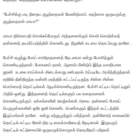
“பேச்சிக்கு மடி நிறைய குழந்தைகள் வேண்டுமாம். எதற்காக ஒருவருக்கு
குழந்தைகள் மாயா?”
மாயா திரௌபதி சொல்லப்போகும் அத்தனைக்கும் செவி கொடுக்கத்
தன்னைத் தயார்ப்படுத்திக் கொண்டது. நிழலின் கடமை தொடர்வது தானே..
பேச்சி எழுந்து போய் சாமிநாதனைத் தேடலாமா என்று யோசித்துக்
கொண்டிருந்தாள். போகலாம் தான், ஆனால் மீண்டும் இந்த வசதியான
தூண் உடலை சாய்க்கக் கிடைக்காது என்பதால் அப்படியே அமர்ந்திருந்தாள்.
எதிரில் நின்றிருந்த வன்னி மரத்தில் கட்டப்பட்டிருந்த சின்ன சின்ன
பொம்மைத் தொட்டில்கள் ஆடிக்கொண்டிருந்தன. பேச்சி கட்டிய தொட்டிலும்
அதில் ஒன்று. இத்தனைத் தொட்டில்களும் பல கதைகளைக்
கொண்டிருக்கும். ஏக்கங்களின் ஊஞ்சல்கள் அவை. தன்னைப் போலப்
பெருமூச்சுகளின் ஒரே ஒலி கொண்ட பெண்களும் இந்தக் கூட்டத்தில்
இருப்பார்கள் தானே.. என்று சுற்றுமுற்றும் பார்த்தாள். தன்னோடு காலையில்
தொட்டில் கட்டிய ரோஸ் நிற புடவைக்காரியைத் தேடினாள். இருவரும்
தொட்டில் கட்டுகையில் ஒருவருக்கொருவர் நொடிநேரம் மற்றவர்