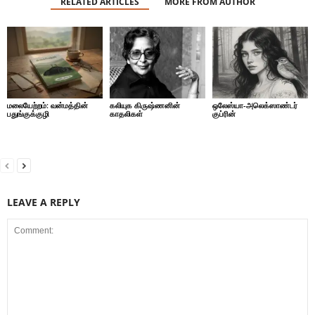
RELATED ARTICLES
MORE FROM AUTHOR
மலையேற்றம்: வன்மத்தின்
கலியுக கிருஷ்ணனின்
ஒலேஸ்யா-அலெக்ஸாண்டர்
பதுங்குக்குழி
காதலிகள்
குப்ரின்
LEAVE A REPLY