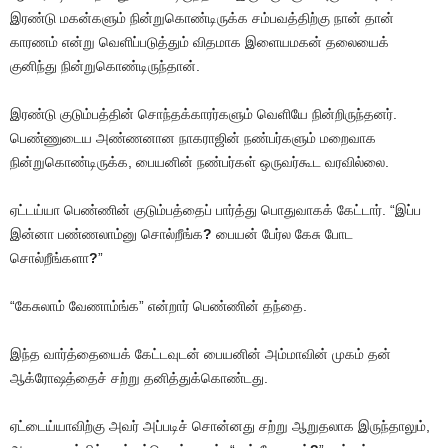
இரண்டு மகன்களும் நின்றுகொண்டிருக்க சம்பவத்திற்கு நான் தான்
காரணம் என்று வெளிப்படுத்தும் விதமாக இளையமகன் தலையைக்
குனிந்து நின்றுகொண்டிருந்தான்.
இரண்டு குடும்பத்தின் சொந்தக்காரர்களும் வெளியே நின்றிருந்தனர்.
பெண்ணுடைய அண்ணனான நாகராஜின் நண்பர்களும் மறைவாக
நின்றுகொண்டிருக்க, பையனின் நண்பர்கள் ஒருவர்கூட வரவில்லை.
ஏட்டய்யா பெண்ணின் குடும்பத்தைப் பார்த்து பொதுவாகக் கேட்டார். “இப்ப
இன்னா பண்ணலாம்னு சொல்றீங்க
?
பையன் பேர்ல கேசு போட
சொல்றீங்களா
?
”
“கேசுலாம் வேணாம்ங்க” என்றார் பெண்ணின் தந்தை.
இந்த வார்த்தையைக் கேட்டவுடன் பையனின் அம்மாவின் முகம் தன்
ஆக்ரோஷத்தைச் சற்று தனித்துக்கொண்டது.
ஏட்டைய்யாவிற்கு அவர் அப்படிச் சொன்னது சற்று ஆறுதலாக இருந்தாலும்,