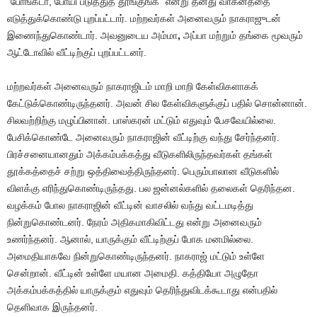
“போங்கடா, போயி படுத்துத் தூங்குங்க” என்று தனது வாகனத்தை
எடுத்துக்கொண்டு புறப்பட்டார். மற்றவர்கள் அனைவரும் நாகராஜுடன்
இணைந்துகொண்டார். அவனுடைய அம்மா
,
அப்பா மற்றும் தங்கை மூவரும்
ஆட்டோவில் வீட்டிற்குப் புறப்பட்டனர்.
மற்றவர்கள் அனைவரும் நாகராஜிடம் மாறி மாறி கேள்விகளாகக்
கேட்டுக்கொண்டிருந்தனர். அவன் சில கேள்விகளுக்குப் பதில் சொன்னான்.
சிலவற்றிற்கு மழுப்பினான். பாஸ்கரன் மட்டும் எதுவும் பேசவேயில்லை.
பேசிக்கொண்டே அனைவரும் நாகராஜின் வீட்டிற்கு வந்து சேர்ந்தனர்.
பிரச்சனையானதும் அக்கம்பக்கத்து வீடுகளிலிருந்தவர்கள் தங்கள்
தூக்கத்தைச் சற்று ஒத்திவைத்திருந்தனர். பெரும்பாலான வீடுகளில்
விளக்கு எரிந்துகொண்டிருந்தது. பல ஜன்னல்களில் தலைகள் தெரிந்தன.
வழக்கம் போல நாகராஜின் வீட்டின் வாசலில் வந்து வட்டமடித்து
நின்றுகொண்டனர். நேரம் அதிகமாகிவிட்டது என்று அனைவரும்
உணர்ந்தனர். ஆனால், யாருக்கும் வீட்டிற்குப் போக மனமில்லை.
அமைதியாகவே நின்றுகொண்டிருந்தனர். நாகராஜ் மட்டும் உள்ளே
சென்றான். வீட்டின் உள்ளே மயான அமைதி. கத்தியோ அழுதோ
அக்கம்பக்கத்தில் யாருக்கும் எதுவும் தெரிந்துவிடக்கூடாது என்பதில்
தெளிவாக இருந்தனர்.