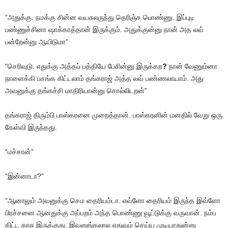
“அதுக்கு. நமக்கு சின்ன வயசுலருந்து தெரிஞ்ச பொண்ணு. இப்புடி
பண்ணுச்சினா ஷாக்காத்தான் இருக்கும். அதுக்குன்னு நான் அத லவ்
பன்றேன்னு ஆயிடுமா”
“செரிவுடு. எதுக்கு அத்தப் பத்தியே பேசின்னு இருக்கற
?
நான் வேணும்னா
நாளைக்கி பசங்க கிட்டலாம் தங்கராஜ் அத்த லவ் பண்ணலாயாம். அது
அவனுக்கு தங்கச்சி மாதிரியான்னு சொல்லிடறன்”
தங்கராஜ் திரும்பி பாஸ்கரனை முறைத்தான். பாஸ்கரனின் மனதில் வேறு ஒரு
கேள்வி இருந்தது.
“மச்சான்”
“இன்னாடா?”
“ஆனாலும் அவனுக்கு செம தைரியம்டா. எவ்ளோ தைரியம் இருந்த இவ்ளோ
பிரச்சனை ஆனதுக்கு அப்பறம் அந்த பொண்ணு வூட்டுக்கு வருவான். நம்ப
கிட்ட காசு இருக்குது. இவனுங்கலால எதுவும் செய்ய முடியாதுன்னு