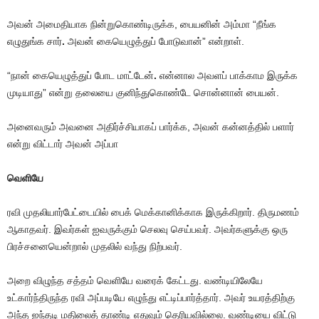
அவன் அமைதியாக நின்றுகொண்டிருக்க, பையனின் அம்மா “நீங்க
எழுதுங்க சார்
.
அவன் கையெழுத்துப் போடுவான்” என்றாள்.
“நான் கையெழுத்துப் போட மாட்டேன்
.
என்னால அவளப் பாக்காம இருக்க
முடியாது” என்று தலையை குனிந்துகொண்டே சொன்னான் பையன்.
அனைவரும் அவனை அதிர்ச்சியாகப் பார்க்க, அவன் கன்னத்தில் பளார்
என்று விட்டார் அவன் அப்பா
வெளியே
ரவி முதலியார்பேட்டையில் பைக் மெக்கானிக்காக இருக்கிறார். திருமணம்
ஆகாதவர். இவர்கள் ஐவருக்கும் செலவு செய்பவர். அவர்களுக்கு ஒரு
பிரச்சனையென்றால் முதலில் வந்து நிற்பவர்.
அறை விழுந்த சத்தம் வெளியே வரைக் கேட்டது. வண்டியிலேயே
உட்கார்ந்திருந்த ரவி அப்படியே எழுந்து எட்டிப்பார்த்தார். அவர் உயரத்திற்கு
அந்த ஐந்தடி மதிலைத் தாண்டி எதுவும் தெரியவில்லை. வண்டியை விட்டு