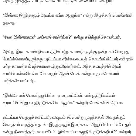
அதை முகத்தில் காட்டிக்கொள்ளாமல், “ஏன் வேணாம்
?
” என்றார்.
“இன்னா இருந்தாலும் அவங்க எங்க ஆளுங்க” என்று இழுத்தார் பெண்ணின்
தந்தை.
“வேற இன்னாதான் பண்ணசொல்றீங்க
?
” என்று சலித்துக்கொண்டார்.
அன்று இரவு காவல் நிலையத்தில் மற்ற காவலர்களுக்கு நன்றாகப் பொழுது
போய்க்கொண்டிருந்தது. ஏட்டய்யா எரிச்சலடையத் தொடங்கிவிட்டார் என்றால்
மற்ற காவலர்கள் உற்சாகமடைந்துவிடுவார்கள். அந்த சமயத்தில் அவர்
வாயில் என்னவெல்லாமோ வரும். ஆண் பெண் என்ற பாகுபாடெல்லாம்
பார்க்கவேமாட்டார்.
“இனிமே என் பொண்ணு பின்னாடி வரமாட்டேன். என் வூட்டுப்பக்கம்
வரமாட்டேன்னு எழுதிகுடுக்க சொல்லுங்க” என்றார் பெண்ணின் அம்மா
.
ஏட்டய்யா பெருமூச்சுவிட்டார். விஷயம் சப்பென்று முடிந்ததில் அவருக்கும்
கொஞ்சம் வருத்தம் தான். இருந்தாலும் இவர்களை அனுப்பிவிட்டால் போதும்
என்று நினைத்தார். பையனிடம் “இன்னாப்பா எழுதிக் குடுக்கறீயா
?
” என்றார்.