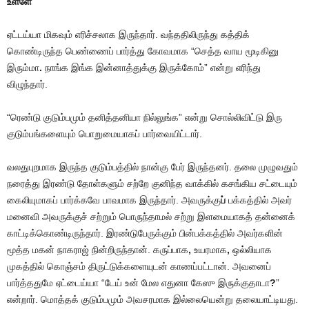
உள்ளே
ஏட்டய்யா மிகவும் எரிச்சலாக இருந்தார். வந்ததிலிருந்து கத்திக்
கொண்டிருந்த பெண்ணைப் பார்த்து கோவமாக “செத்த வாய மூடிகினு
இரும்மா
.
நாங்க இங்க இன்னாத்துக்கு இருக்கோம்” என்று எரிந்து
விழுந்தார்.
“ரெண்டு குடும்பமும் தனித்தனியா நில்லுங்க” என்று சொல்லிவிட்டு இரு
குடும்பங்களையும் பொறுமையாகப் பார்வையிட்டார்.
வலதுபுறமாக இருந்த குடும்பத்தில் நான்கு பேர் இருந்தனர். தலை முழுவதும்
நரைத்து இரண்டு தோள்களும் சற்றே குனிந்த வாக்கில் கசங்கிய சட்டையும்
கைலியுமாகப் பார்க்கவே பாவமாக இருந்தார். அவருக்கு
ப்
பக்கத்தில் அவர்
மனைவி அவருக்குச் சற்றும் பொருந்தாமல் சற்று இளமையாகத் தன்னைக்
காட்டிக்கொண்டிருந்தார். இரண்டுபேருக்கும் பின்பக்கத்தில் அவர்களின்
மூத்த மகன் நாகராஜ் நின்றிருந்தான். கருப்பாக
,
உயரமாக
,
ஒல்லியாக
முகத்தில் கொஞ்சம் திருட்டுக்களையுடன் காணப்பட்டான். அவனைப்
பார்த்ததுமே ஏட்டைய்யா “டேய் உன் மேல எதுனா கேஸு இருக்குதாடா
?
”
என்றார். மொத்தக் குடும்பமும் அவசரமாக இல்லையென்று தலையாட்டியது.