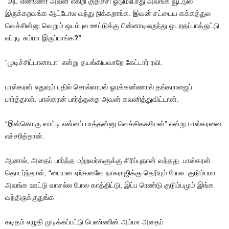
“அட ஏண்ணே
!
அவன் எகிறி குதிச்சி ஓடும்போது அவங்க வூட்டுல
இருக்கறவங்க ஆட்டோல வந்து நிக்கறாங்க. இவன் சட்டைய கக்கத்துல
வெச்சின்னு வெறும் ஒடம்புல ஊட்டுக்கு பின்னாடிலருந்து ஓடறதப்பாத்துட்டு
எப்புடி சும்மா இருப்பாங்க
?
”
“முடிச்சிட்டானாடா” என்று தயங்கியவாறே கேட்டார் ரவி.
பாஸ்கரன் எதுவும் பதில் சொல்லாமல் ஓரக்கண்ணால் தங்கராஜைப்
பார்த்தான். பாஸ்கரன் பார்த்ததை அவன் கவனித்துவிட்டான்.
“இன்னொரு வாட்டி என்னப் பாத்தன்னு வெச்சிககயேன்” என்று பாஸ்கரனை
எச்சரித்தான்.
ஆனால், அதைப் பார்த்த மற்றவர்களுக்கு சிரிப்புதான் வந்தது. பாஸ்கரன்
தொடர்ந்தான், “பையன ஏற்கனவே நாகராஜிக்கு தெரியும் போல. குடும்பமா
அவங்க ஊட்டு வாசல்ல போல காத்திட்டு, இப்ப ரெண்டு குடும்பமும் இங்க
வந்திருக்குதுங்க”
கடிதம் எழுதி முடிக்கப்பட்டு பெண்ணின் அம்மா அதைப்