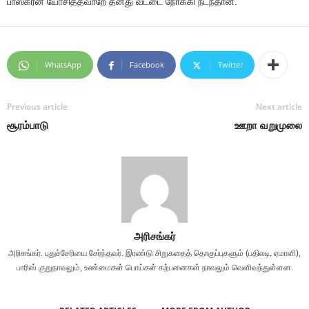
பாஸ்கரன் யோசித்தவாறே தனது வீட்டை நோக்கி நடந்தான்.
WhatsApp
Facebook
Twitter
Previous article
Next article
சூரம்பாடு
ஊறா வறுமுலை
அரிசங்கர்
அரிசங்கர். புதுச்சேரியை சேர்ந்தவர். இரண்டு சிறுகதைத் தொகுப்புகளும் (பதிலடி, ஏமாளி),
பாரிஸ் குறுநாவலும், உண்மைகள் பொய்கள் கற்பனைகள் நாவலும் வெளிவந்துள்ளன.