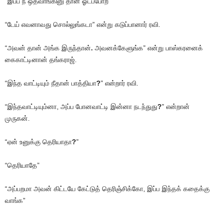
“இப்ப நீ ஒதவாங்கினு தான் ஓடப்போற”
“டேய் எவனாவது சொல்லுங்கடா” என்று கடுப்பானார் ரவி.
“அவன் தான் அங்க இருந்தான்
.
அவனக்கேளுங்க” என்று பாஸ்கரனைக்
கைகாட்டினான் தங்கராஜ்.
“இந்த வாட்டியும் நீதான் பாத்தியா
?
” என்றார் ரவி.
“இந்தவாட்டியும்னா, அப்ப போனவாட்டி இன்னா நடந்துது
?
” என்றான்
முருகன்.
“ஏன் உனுக்கு தெரியாதா
?
”
“தெரியாதே”
“அப்பறமா அவன் கிட்டயே கேட்டுத் தெரிஞ்சிக்கோ, இப்ப இந்தக் கதைக்கு
வாங்க”