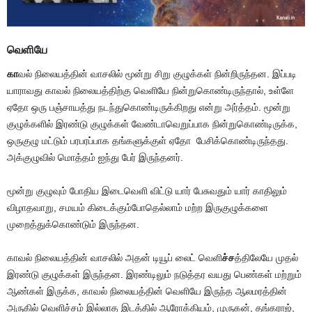
வெளியே
கா
வல் நிலையத்தின் வாசலில் மூன்று சிறு குழுக்கள் நின்றிருந்தன. இப்படி
யாராவது காவல் நிலையத்திற்கு வெளியே நின்றுகொண்டிருந்தால், உள்ளே
ஏதோ ஒரு பஞ்சாயத்து நடந்துகொண்டிருக்கிறது என்று அர்த்தம். மூன்று
குழுக்களில் இரண்டு குழுக்கள் வேண்டாவெறுப்பாக நின்றுகொண்டிருக்க,
ஒருகுழு மட்டும் பரபரப்பாக தங்களுக்குள் ஏதோ பேசிக்கொண்டிருந்தது.
அக்குழுவில் மொத்தம் ஐந்து பேர் இருந்தனர்.
மூன்று குழுவும் போதிய இடைவெளி விட்டு யார் பேசுவதும் யார் காதிலும்
விழாதவாறு, சமயம் கிடைக்கும்போதெல்லாம் மற்ற இருகுழுக்களை
முறைத்துக்கொண்டும் இருந்தன.
காவல் நிலையத்தின் வாசலில் அதன் டியூப் லைட் வெளி
ச்ச
த்திலேயே முதல்
இரண்டு குழுக்கள் இருந்தன. இரண்டிலும் நடுத்தர வயது பெண்கள் மற்றும்
ஆண்கள் இருக்க, காவல் நிலையத்தின் வெளியே இருந்த ஆலமரத்தின்
அருகில் வெளிச்சம் இல்லாத இடத்தில் ஆரோக்கியம், முருகன், தங்கராஜ்,