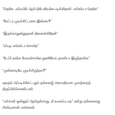
“தெரில. ஃபெயில் ஆயி டுடோரியல்ல படிக்கிறான். கரெக்டா தெரில”
“மேட்டர முடிச்சிட்டானா இன்னா
?
”
“இருக்காதுன்னுதான் நினைக்கிறேன்”
“எப்புடி கரெக்டா சொல்ற”
“டேய்
!
நாங்க போவசொல்ல துணியோடதாண்டா இருந்தாங்க”
“முன்னாடியே முடிச்சிருந்தா
?
”
ஷாகுல் அப்படிக்கேட்டதும் தங்கராஜ் அமைதியாக முகத்தைத்
திருப்பிக்கொண்டான்.
“மச்சான் ஒன்னும் ஆயிருக்காது. நீ கவலப்படாத” என்று தங்கராஜை
சீண்டினான் பாஸ்கரன்.