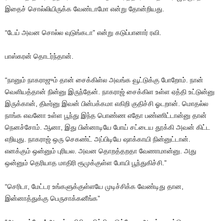
இதைச் சொல்லியிருக்க வேண்டாமோ என்று தோன்றியது.
“டேய் அவன சொல்ல வுடுங்கடா” என்று கடுப்பானார் ரவி.
பாஸ்கரன் தொடர்ந்தான்.
“நானும் நாகராஜும் தான் சைக்கிள்ல அவங்க வூட்டுக்கு போறோம். நான்
வெளியத்தான் நின்னு இருந்தேன். நாகராஜ் சைக்கிள உள்ள ஏத்தி உட்டுன்னு
இருக்கான், திடீர்னு இவன் பின்பக்கமா எகிறி குதிச்சி ஓடறான். மொதல்ல
நாங்க எவனோ உள்ள பூந்து இந்த பொண்ண எதோ பண்ணிட்டான்னு தான்
நெனச்சோம். ஆனா, இது பின்னாடியே போய் சட்டைய தூக்கி அவன் கிட்ட
எறியுது. நாகராஜ் ஒரு செகண்ட் அப்பிடியே ஷாக்காயி நின்னுட்டான்.
எனக்கும் ஒன்னும் புரியல. அவன தொறத்தறதா வேணாமான்னு. அது
ஒன்னும் தெரியாத மாதிரி ரூமுக்குள்ள போயி பூந்துகிச்சி.”
“செரிடா, மேட்டர உங்களுக்குள்ளயே முடிச்சிக்க வேண்டிது தான,
இன்னாத்துக்கு பெருசாக்கனீங்க”