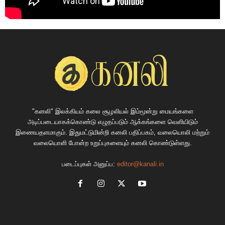
"கனலி" இலக்கியம் கலை சூழலியல் இம்மூன்று மையங்களை
அடிப்படையாகக்கொண்டு எழுதப்படும் ஆக்கங்களை வெளியிடும்
இணையதளமாகும். இதுமட்டுமின்றி கனலி பதிப்பகம், வலையொலி மற்றும்
வலையொளி போன்ற உறுப்புகளையும் கனலி கொண்டுள்ளது.
படைப்புகள் அனுப்ப:
editor@kanali.in