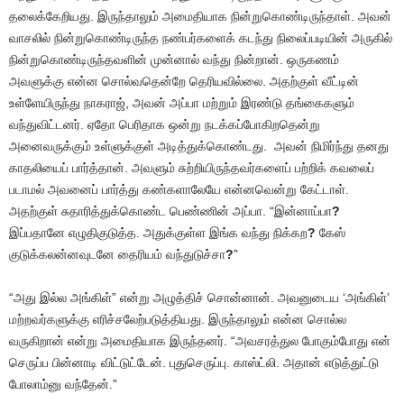
தலைக்கேறியது. இருந்தாலும் அமைதியாக நின்றுகொண்டிருந்தாள். அவன்
வாசலில் நின்றுகொண்டிருந்த நண்பர்களைக் கடந்து நிலைப்படியின் அருகில்
நின்றுகொண்டிருந்தவளின் முன்னால் வந்து நின்றான். ஒருகணம்
அவளுக்கு என்ன சொல்வதென்றே தெரியவில்லை. அதற்குள் வீட்டின்
உள்ளேயிருந்து நாகராஜ், அவன் அப்பா மற்றும் இரண்டு தங்கைகளும்
வந்துவிட்டனர். ஏதோ பெரிதாக ஒன்று நடக்கப்போகிறதென்று
அனைவருக்கும் உள்ளுக்குள் அடித்துக்கொண்டது. அவன் நிமிர்ந்து தனது
காதலியைப் பார்த்தான். அவளும் சுற்றியிருந்தவர்களைப் பற்றிக் கவலைப்
படாமல் அவனைப் பார்த்து கண்களாலேயே என்னவென்று கேட்டாள்.
அதற்குள் சுதாரித்துக்கொண்ட பெண்ணின் அப்பா. “இன்னாப்பா
?
இப்பதானே எழுதிகுடுத்த. அதுக்குள்ள இங்க வந்து நிக்கற
?
கேஸ்
குடுக்கலன்னவுடனே தைரியம் வந்துடுச்சா
?
”
“அது இல்ல அங்கிள்” என்று அழுத்திச் சொன்னான். அவனுடைய ‘அங்கிள்’
மற்றவர்களுக்கு எரிச்சலேற்படுத்தியது. இருந்தாலும் என்ன சொல்ல
வருகிறான் என்று அமைதியாக இருந்தனர். “அவசரத்துல போகும்போது என்
செருப்ப பின்னாடி விட்டுட்டேன். புதுசெருப்பு. காஸ்ட்லி. அதான் எடுத்துட்டு
போலாம்னு வந்தேன்.”