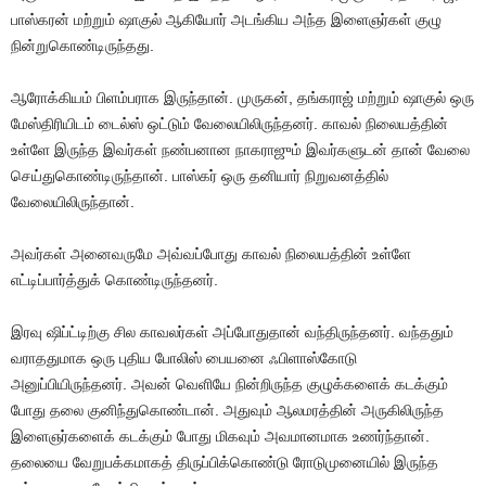
பாஸ்கரன் மற்றும் ஷாகுல் ஆகியோர் அடங்கிய அந்த இளைஞர்கள் குழு
நின்றுகொண்டிருந்தது.
ஆரோக்கியம் பிளம்பராக இருந்தான். முருகன், தங்கராஜ் மற்றும் ஷாகுல் ஒரு
மேஸ்திரியிடம் டைல்ஸ் ஒட்டும் வேலையிலிருந்தனர். காவல் நிலையத்தின்
உள்ளே இருந்த இவர்கள் நண்பனான நாகராஜும் இவர்களுடன் தான் வேலை
செய்துகொண்டிருந்தான். பாஸ்கர் ஒரு தனியார் நிறுவனத்தில்
வேலையிலிருந்தான்.
அவர்கள் அனைவருமே அவ்வப்போது காவல் நிலையத்தின் உள்ளே
எட்டிப்பார்த்துக் கொண்டிருந்தனர்.
இரவு ஷிப்ட்டிற்கு சில காவலர்கள் அப்போதுதான் வந்திருந்தனர். வந்ததும்
வராததுமாக ஒரு புதிய போலிஸ் பையனை ஃபிளாஸ்கோடு
அனுப்பியிருந்தனர். அவன் வெளியே நின்றிருந்த குழுக்களைக் கடக்கும்
போது தலை குனிந்துகொண்டான். அதுவும் ஆலமரத்தின் அருகிலிருந்த
இளைஞர்களைக் கடக்கும் போது மிகவும் அவமானமாக உணர்ந்தான்.
தலையை வேறுபக்கமாகத் திருப்பிக்கொண்டு ரோடுமுனையில் இருந்த