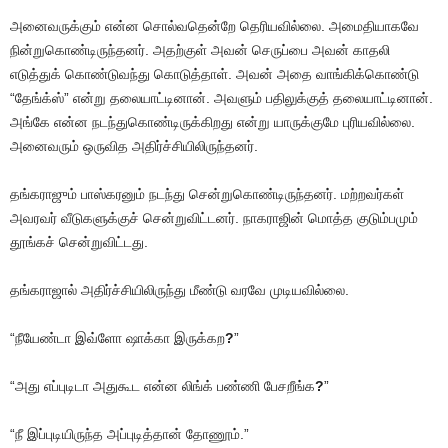
அனைவருக்கும் என்ன சொல்வதென்றே தெரியவில்லை. அமைதியாகவே
நின்றுகொண்டிருந்தனர். அதற்குள் அவன் செருப்பை அவன் காதலி
எடுத்துக் கொண்டுவந்து கொடுத்தாள். அவன் அதை வாங்கிக்கொண்டு
“தேங்க்ஸ்” என்று தலையாட்டினான். அவளும் பதிலுக்குத் தலையாட்டினான்.
அங்கே என்ன நடந்துகொண்டிருக்கிறது என்று யாருக்குமே புரியவில்லை.
அனைவரும் ஒருவித அதிர்ச்சியிலிருந்தனர்.
தங்கராஜும் பாஸ்கரனும் நடந்து சென்றுகொண்டிருந்தனர். மற்றவர்கள்
அவரவர் வீடுகளுக்குச் சென்றுவிட்டனர். நாகராஜின் மொத்த குடும்பமும்
தூங்கச் சென்றுவிட்டது.
தங்கராஜால் அதிர்ச்சியிலிருந்து மீண்டு வரவே முடியவில்லை.
“நீயேண்டா இவ்ளோ ஷாக்கா இருக்கற
?
”
“அது எப்புடிடா அதுகூட என்ன லிங்க் பண்ணி பேசறீங்க
?
”
“நீ இப்புடியிருந்த அப்புடித்தான் தோணூம்.”