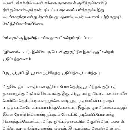
அவன் பக்கத்தில் அவன் தங்கை தலையைக் குனிந்துகொண்டு
நின்றுகொண்டிருந்தாள். ஏட்டய்யா அவளைப் பார்த்ததுமே இது
அடங்காததோ என்று தோன்றியது. ஆனால், அவர் அவளைப் பற்றி எதுவும்
கேட்டுக்கொள்ளவில்லை.
“உங்களுக்கு இரண்டு பசங்க தானா” என்றார் ஏட்டய்யா.
“இல்லைங்க சார்
.
இன்னொரு பொண்ணு வூட்டுல இருக்குது” என்றார்
குடும்பத்தலைவர்.
பிறகு திரும்பி இடதுபக்கத்திலிருந்த குடும்பத்தைப் பார்த்தார்.
அதுகொஞ்சம் வசதியான குடும்பம்போல தெரிந்தது. அந்தக் குடும்பத்
தலைவருக்கு அரசியல் செல்வாக்கு இருக்கிறது என்று அவர் சட்டைப்பையில்
வெளியே தெரியும்படி வைத்துக்கொண்டிருந்த முதல்வரின் படத்தைப்
பார்த்தவுடனேயே ஏட்டய்யா புரிந்துகொண்டார். இருந்தாலும் அல்லக்கைகளும்
இவ்வாறே சுற்றிக்கொண்டிருப்பதால் பேசவிட்டு முடிவெடுப்போம் என்று
நினைத்துக்கொண்டார். அந்த குடும்பத்தலைவரின் அருகில் அவர் மனைவி
ஆக்ரோஷமாக நின்றுகொண்டிருந்தாள். இருவருக்கும் அருகில் அவர்கள்