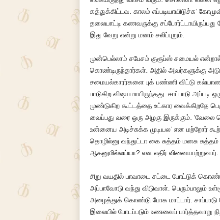
கத்துக்கிட்டவ. காலம் எப்படியாயிடுச்சு’ கோ
தலையாட்டி கணவருக்கு சப்போர்ட்டாயிருப்பது
இது வேறு என்று மனம் சலிப்புறும்.
முன்பெல்லாம் சபேசம் குரூப்ஸ் சமையல் என்றால
கொண்டிருந்தார்கள். அதில் அவர்களுக்கு அடுத
சமையல்காரர்களை புக் பண்ணி விட்டு கல்யாண
பாடுகிற விஷயமாயிருந்தது. சாப்பாடு அப்படி ஒர
முண்டுகிற கூட்டத்தை உட்கார வைக்கிறதே பெ
வைப்பது வரை ஒரு அழகு இருக்கும். ‘வேலை ச
உன்னைய அடிச்சுக்க முடியல’ என மற்றோர் கூற
தொழில்னு வந்துட்டா கை சுத்தம் மனசு சுத்தம்
ஆகனுமில்லய்யா? என எதிர் வினையாற்றுவார். அத்
சிறு வயதில் பாவாடை சட்டை போட்டுக் கொண்டு 
அப்பாவோடு வந்து விடுவாள். பெரும்பாலும் உள
அழைத்துக் கொண்டு போக மாட்டார். சாப்பாடு ப
இலையில் போடப்படும் உணவைப் பார்த்தவாறு நிற்