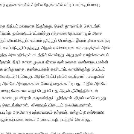
்ற தருணங்களில் சிற்சில நேரங்களில் எட்டிப் பார்க்கும் மழை
நிரப்பும் உலகமாக இருந்தது. மென் தூறலாய்த் தொடங்கி
ள்வாள். ஜன்னலிடம் உட்கார்ந்து எத்தனை நேரமானாலும் அதை
் வியாபிக்கும். உள்ளம் பூரித்துப் பொங்கும் இனம் புரியா உணர்வு
் வசப்படுத்தியிருந்தது. அதன் வலிமையான கைகளுக்குள் அவள்
்ந்த அமைதிக்குக் கடத்திச் சென்றது. அது தன் வாழ்க்கையைப்
்ந்தாள். நிறம் காண முடியா நீர்மை தன் உலகை வண்ணமயமாக்கி
 மாற்றுவதை, கண்கூடாகக் கண்டாள். வானிலிருந்து பெய்யும்
டம் நிரப்பியது. அதில் நிரம்பி நிரம்பி வழிந்தாள். மழையின்
ள். அது அவளே அவளுக்கான லோகத்தைக் காட்டியது. அதில் அவளே
மழை வேகமாக வலுப்பெறும்போது அதன் தீவிரத்தில் உடல்
ாண முயன்றாள். உருவகித்துப் பூரித்தாள். திரும்ப எப்பொழுது
 தொடங்கினாள். வினாவும் விடையும் அவளேயானாள்.
படிந்து அதனோடு உத்தரவாதம் தந்தாள். என்றும் நீ என்னோடு
லும் கற்பனை உலகம் அவளை வழி நடத்திச் சென்றது.
 அற்புதமான உலகமாயிற்று. அங்கு நிறைய மனிதர்கள்