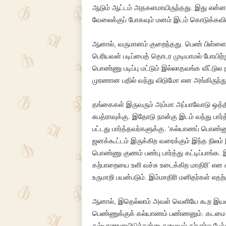
ஆடும் ஆட்டம் அதகளமாயிருந்தது. இது என்ன 
வேலைக்குப் போகவும் மனம் இடம் கொடுக்கவி
ஆனால், வருமானம் குறைந்தது. பெண் பிள்ளைக
பெரியவள் படிப்பைத் தொடர முடியாமல் போயிற்று.
பொண்ணு படிப்பு மட்டும் இல்லாதவங்க வீட்டுல 
முரணான பதில் வந்து விடுமோ என அங்கிருந்து
தங்கைகள் இருவரும் அம்மா அப்பாவோடு ஒத்தி
சுபத்ராவுக்கு. இதோடு நான்கு இடம் வந்து பார்
பட்டது பார்த்தவர்களுக்கு. ‘கல்யாணப் பொண்ண
ஜனக்கூட்டம் இருக்கிற வரைக்கும் இந்த நிலம்
பொண்ணு குணம் பண்பு பார்த்து கட்டிப்பாங்க. 
கற்பாறையை உளி வச்சு உடைக்கிற மாதிரி’ என 
உருமாறி பயன்படும். இம்மாதிரி மனிதர்கள் எதற
ஆனால், இதெல்லாம் அவள் வெளியே கூற இயலாம
பெண்ணுக்குக் கல்யாணம் பண்ணனும். கடமை முட
கல்யாணமாயிடுச்சுன்னு சமையல் தர்பார்ல பேச்