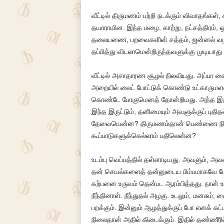
வீட்டில் திருமணம் பற்றி நடக்கும் விவாதங்க
தயாராயின. இந்த மழை, காற்று, நட்சத்திரம், 
தலையணை, பறவைகளின் சத்தம், ஜன்னல் வழி க
தப்பித்து விடலாமென்றிருந்தவளுக்கு முடியாது
வீட்டில் அசாதாரண சூழல் நிலவியது. அப்பா கை
அறையில் லைட் போட்டுக் கொண்டு உட்காருமளவி
கொண்டே போகுமெனத் தோன்றியது. அந்த இருட்
இந்த இருட்டும், தனிமையும் அவளுக்குப் புதித
தேவையென்ன? திருமணம்தான் பெண்ணை நிர்மா
கூப்பாடுகளுக்கெல்லாம் பதிலென்ன?
உடம்பு வெப்பத்தில் தள்ளாடியது. அவளும், அ
தன் செயல்களைத் தன்னுடைய பிம்பமாகவே மே
கற்பனை உருவம் தென்பட ஆரம்பித்தது. நான் உ
நீந்தினாள். நீந்துதல் அழகு. உடலும், மனசும், கைய
பறக்கும். இன்னும் ஆழத்துக்குப் போ எனக் கட்டள
நிலைதான் அதில் கிடைக்கும். இதில் தண்ணீரி