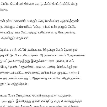
பெரிய கொம்பன் வேலை என தூக்கிப் போட்டு விட்டு வேறு
ல்லை.
ள் நல்ல மண்ணில் வளரும் செடிபோல் வளர ஆரம்பித்தனர்.
 அவளும் அம்மாவிடம் ‘ஏம்மா! எப்பப் பார்த்தாலும் பெரிய
தடைபடுது’ என கேட்பதற்குப் பதிலிருக்காது கோமுவுக்கு.
 அகன்றும் விடுவாள்.
ருக்க தான் மட்டும் தனியளாக இருப்பது போல் தோன்றும்
த்து விட்டுப் போய் விட்டார்கள். அழகைவிடப் பணம் பிரதானமாகப்
ு வீட்டுல கொடுத்தது இதெல்லாம்!’ என புனைவு பேசும்
 இப்படித்தான். ‘மனுசனோட மனசுல அன்பு, இரக்கமிருந்தா
இல்லாதவங்ககிட்ட இதெல்லாம் எதிர்பார்க்க முடியுமா என்ன?
சுபத்ரா மனம் எண்ணும். அதுவாவது எப்படியோ சிறுசிறுகல்லா
்குமே பயனற்றவர்கள்.
ல் பேசா மொழியைப் பெற்றிருந்ததுதான் வருத்தம்.
ியனும். இங்கிருந்து தள்ளி விட்டுட்டு ஒரு பொண்ணுக்குக்
சைப் பதிய வைக்கணும். அதுக்கு நமக்கு வர்ற மாப்பிள்ளை