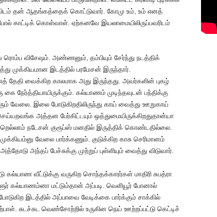
முவிடம் தன் ஆதங்கத்தைக் கொட்டுவார். கோமு உம், உம் எனத்
 போல் காட்டிக் கொள்வாள். ஏற்கனவே இயலாமையிலிருப்பவரிடம்
் ரொம்ப விசேஷம். அண்ணனும், தம்பியும் சேர்ந்து நடத்திக்
்து முக்கியமான இடத்தில் பரமேசன் இருந்தார்.
த் தேதி வைக்கிற காலமாக அது இருந்தது. அவர்களின் புகழ்
ு கை நேர்த்தியாயிருக்கும். கல்யாணம் முடிந்தவுடன் பந்திக்கு
ரும் வேலை. இலை போடுகிறதிலிருந்து காய் வைத்து ஊறுகாய்
ெய்யறவங்க அத்தன பேர்கிட்டயும் ஒத்துமையிருக்கிறதுதான்யா
்றெல்லாம் நடேசன் குரூப்ஸ் மனதில் இருத்திக் கொண்டதில்லை.
 முக்கியம்னு வேலை பார்க்கணும். குடுக்கிற காசு செரிமானம்
தோடு அந்தப் பேச்சுக்கு முற்றுப் புள்ளியும் வைத்து விடுவார்.
கல்யாண வீட்டுக்கு வருகிற சொந்தக்காரர்கள் மாதிரி சுபத்ரா
்ளூர் கல்யாணம்னா மட்டும்தான் அப்படி. வெளியூர் போனால்
ோடுகிற இடத்தில் அப்பாவை வேடிக்கை பார்க்கும் சாக்கில்
பாள். சுடச்சுட வெண்சோற்றில் உருகின நெய் ஊற்றப்பட்டு கெட்டிச்