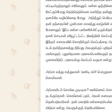
எப்படியிருந்தாலும் சரிங்கனும். என்ன ஒத்தில்ல
கேட்கும்போது நெடுநெடுவென வளர்ந்த தன்னுட
தனக்கே வழியில்லாத போது அடுத்துப் பெரியவள
தன் தந்தையின் முன்பான காலத்து வாழ்வின் எ
போனாலும் ‘இப்ப என்ன பண்ணிக்கிட்டிருக்கிறார்
தான் செடிகள் எரியூட்டப்பட்ட நிலத்தின் வெப
இந்தச் சமையலில் கொதிக்கும் வெப்பத்தை அவள்
உடல் தவித்தலைந்து நிற்பது அவளுக்குப் பு
மரங்களும், புதுவிதமான பறவையொலிகளும் தா
முளைவிடும். பறவைக்கு வெப்பம் வருமா என்ற
அம்மா வந்து கத்துவாள் ‘ஏண்டி சுபி! பொழுதனை
கொள்வாள்.
அம்மாவிடம் சொல்ல முடியுமா? எண்ணெய் கொதி
நடக்கும்தான். கொல்லைப் புறம், அவள் கனவுகள
தென்படுவார்கள். தன் மனதில் உள்ளதையெல்லா
விடுமா என்று அவளுக்குத் தெரியவில்லை.