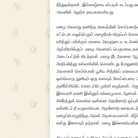
நீந்துதல்தான். இவ்வாழ்வை எப்படிக் கடப்பது என
அவளின் ஆதர்ச நாயகனாகியது.
மழை அவளது தனித்த உலகத்தின் சொப்பனத்தை 
சட்டென வலுப்பெறும் மழைமேல் விருப்பம் கொ
ரசித்துப் பார்க்கும் உவகை அவளுடைய உடலெங்கும
ஆக்கிரமிக்கும். மழை அவளைப் பெருமளவு தன
அடைப்பட்டுக் கிடந்தாள். மழை நீர் அவளை ஆழ
பிரதிபலித்து உள்வாங்கிக் கொண்டது போலுணர
அவளைச் செம்பொன் பூசிய சித்திரப் பாவையாக
ஒவ்வொரு துளியும் ஒரு கனவுக் கோப்பையை அவளி
குளிர்ச்சியில், வாடையில் முங்கி எழுந்தா
இளவரசி ராணி இன்னும் எல்லாமுமாக ஆனாள். 
சிலிர்த்துக் கொள்ள தன்னை அதனோடு ஒப்புக் க
என்னிடம் நீ வருவாயென அதனோடு உரையாடத்
மழைப்பொழுதிற்கு அவள் அடிமையாளாள். கீழ்ப்
என்று இசைவும் தந்தாள். மழை இல்லையென்றா
சில நாட்களாகத் தனிமை அவள் வசமானது. அது