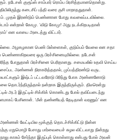
க்கும். நடேசன் குரூப்ஸ் சாம்பார் ரொம்ப பிரசித்தமானதொன்று.
ியிலிருந்து கடைசிப் பந்தி வரை ருசி மாறாததுதான்.
ானம். முதல் இரண்டும் பெண்ணான போது கவலைப்படவில்லை.
ாம் என்றாள் கோமு. ‘விடு கோமு! அது நடக்கிறபடிதான்
்தோம்’ என வாயை அடைத்து விட்டார்.
ில்லை. அழகழகான பெண் பிள்ளைகள், குடும்பம் வேலை என சதா
ெரிய பெண்ணாகிறவரை ஒரு பிரச்சினையுமில்லை. நடேசன்
பிரிந்த போதுதான் பிரச்சினை பெரிதானது. சமையலில் உதவி செய்ய
ப்பட அண்ணன் நிராகரித்ததால், முப்பத்திரண்டு வருட
ையாட்களும் இஷ்டப் பட்டவரோடு பிரிந்து போக அண்ணனோடு
 தொடர்ந்திருந்தால் நன்றாக இருந்திருக்கும். திடீரென்று
 அடர் இருட்டில் சிக்கிக் கொண்டது போல் தவிப்படைந்து
தாளமாகப் பேசினான். ‘மீன் தண்ணியத் தேடிதான் வரணும்’ என
ண்ணன் வேட்டியில மூக்குத் தொடச்சிக்கிட்டு நின்ன
்கு மறுமொழி பேசாது பார்வையைச் சுழல விட்டவாறு நின்றது
நாலு காசும் சேர்ந்தா இருப்புக் கொள்ளாது என்பது போல் அவன்