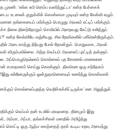
ாத முரண். ‘எங்க சுபி ரொம்ப வளர்ந்துட்டா’ என்ற பேச்சைக்
ைய உடலைக் குறுக்கிக் கொள்ளவா முடியும் என்ற கேள்வி எழும்.
ான தங்கையைப் பார்க்கும் பொழுது அவலம் எட்டிப் பார்க்கும்.
ச்ச நிலை தினந்தோறும் செவியில் அறைவது கேட்டு சலித்துப்
?’ என்ற கேள்வியே எஞ்சியது. சில நேரங்களில் பகீரென்றிருக்கும்.
்பத்தில் அடைகாத்து நிற்பது போல் தோன்றும். பொதுவாக, அவள்
 விரும்பவில்லை. அந்த வெப்பம் அவளைப் புரட்டித் தள்ளும்.
திதல்ல. அப்பொழுதெல்லாம் கொல்லைப் புற கோணல் மாணலான
ன் சமாதானம் செய்து கொள்ளும். திடீரென ஒரு சந்தேகம்
ு?இது எல்லோருக்கும் ஒன்றுதானெனவும் உணர்ந்து கொள்வாள்.
க்கும் கொல்லைப்புறத்த வெறிச்சுக்கிட்டிருக்க’ என அலுத்துக்
க்கும் வெப்பம் தன் உடலில் பரவுவதை. தினமும் இது
், அம்மா, அப்பா, தங்கச்சிகள் மனதில் அமிழ்ந்து
ம் கொட்டி ஒரு ஆத்ம சுகத்தைத் தரக் கூடிய உறவு அமைந்து