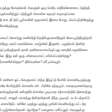
ள், கருத்து மோதல்கள் அவளுள் ஒரு பெரிய எதிர்வினையை ஆற்றத்
ஒருக்களித்துப் படுத்துக் கொள்ள உதவும் கதகதப்பான
ை நீட்டும் பூக்களின் நறுமணம் இவை போது. வெப்பத்திலிருந்து
 போலிருந்தது.
யைப் பிசைந்து கண்விழி தெறிக்குமளவிற்குக் கோபமுற்றிருந்தார்.
ற்கு மனம் வரவில்லை. வாழ்வின் இருண்ட பகுதிகள் நீண்டு
டிலிருந்தால் தான் தனிமையாகயிருப்பது மனதில் எழவில்லை.
ல்ல. இது ஏன் ஒரு பார்வையாகப் பார்க்கப்படுகிறது?
ணிக்கிறதா? தீர்வென்ன? வீட்டிலெழும்
வள் எண்ண ஓட்டங்களுமாய் அந்த இருட்டு பேசிக் கொண்டிருந்தது.
லே போர்த்திக் கொண்டாள். அங்கே ரத்தமும், சதையுமானதொரு
னக்குத்தான் என்றதில் சொல்ல முடியாத உற்சாகத்தில் திளைத்து
ும், காலும் பரபரத்து நின்றால்தான் நீந்த முடியும். உடல் பந்தாய்ப்
ையிடும். உள்ளே புகுந்து புகுந்து முங்கி வெளிவந்து கட்டற்ற
ல் மூழ்கினால்தான் ஆயிற்றா? மழையை ரசிப்பதும் அவளுக்கு