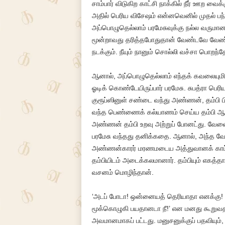
சாம்பார் விடுகிற காட்சி நாக்கில் நீர் ஊற வை
அதில் பெரிய விசேஷம் என்னவெனில் முதல் பந்த
அப்பொழுதெல்லாம் பரமேசுவுக்கு நல்ல வரும
மூன்றாவது தரித்தபோதுதான் வேண்டவே வேண்ட
நடக்கும். நீயும் நானும் சொல்லி வச்சா பொறந
ஆனால், அப்பொழுதெல்லாம் எந்தக் கவலையும
ஓடிக் கொண்டேயிருப்பார் பரமேசு. சுபத்ரா ப
குரூப்ஸினுள் சண்டை வந்து அண்ணன், தம்பி 
வந்த பெண்ணைக் கல்யாணம் செய்ய தம்பி ஆசை
அண்ணன் தம்பி உறவு அற்றுப் போனட்து. வேல
பரமேசு வந்தது தனிக்கதை. ஆனால், அந்த வேலை
அண்ணன்காரர் மரணமடைய அத்துவானக் காட்டில்
தம்பியிடம் அடைக்கலமானார். தம்பியும் எகத்
வசனம் மொழிந்தான்.
‘அடப் போடா! ஒன்னையத் தெரியாதா எனக்கு! அ
மூக்கொழுகி பயதானடா நீ!’ என மனது கூறுவதற
அவமானமாகப் பட்டது. மனுசனுக்குப் பதவியும், 