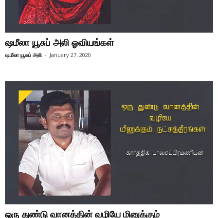
ஷமீலா யூசுப் அலி ஓவியங்கள்
ஷமீலா யூசுப் அலி
-
January 27, 2020
ஒரு துண்டு வானத்தின் வழியே மினுக்கும்