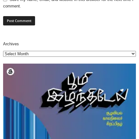
comment.
Archives