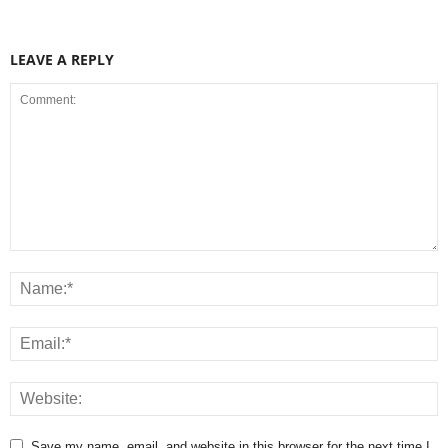
LEAVE A REPLY
Save my name, email, and website in this browser for the next time I