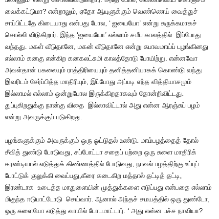
வைக்கட்டுமா? என்றாலும், ஏதோ ஆயுளுக்கும் வெண்ணெய் வைத்துச்
சாப்பிட்டதே கிடையாது என்பது போல, ‘ ஐயையோ’ என்று சுருக்கமாகச்
சொல்லி விடுகிறார். இந்த ‘ஐயையோ’ எல்லாம் சமீப காலத்தில் இப்போது
வந்தது. மகள் வீடுதானே, மகன் வீடுதானே என்று சுபாவமாய்ப் புழங்கினது
எல்லாம் கனகு என்கிற கனகலட்சுமி காலத்தோடு போயிற்று. என்னவோ
அவள்தான் பகலையும் ராத்திரியையும் தனித்தனியாகக் கொண்டு வந்து
இவரிடம் சேர்ப்பித்த மாதிரியும், இப்போது அப்படி எந்த வித்தியாசமும்
இல்லாமல் எல்லாம் ஒன்றுபோல இருக்கிறதாகவும் தோன்றிவிட்டது.
துப்புகிறதுக்கு நான்கு விதை இல்லாவிட்டால் அது என்ன ஆரஞ்சுப் பழம்
என்று அவருக்குப் படுகிறது.
பழங்களுக்கும் அவருக்கும் ஒரு ஓட்டுதல் உண்டு. மாம்பழத்தைத் தோல்
சீவித் துண்டு போடுவது, சப்போட்டா சதைப் பற்றை ஒரு சுளை மாதிரிக்
கரண்டியால் எடுத்துக் கிண்ணத்தில் போடுவது, நாவல் பழத்திற்கு உப்புப்
போட்டுக் குலுக்கி வைப்பது,கீரை கடைகிற மத்தால் தட்டித் தட்டி,
இரண்டாக உடைத்த மாதுளையின் முத்துக்களை எடுப்பது என்பதை எல்லாம்
மிகுந்த ஈடுபாட்டோடு செய்வார். ஆனால் அந்தச் சமயத்தில் ஒரு துண்டோ,
ஒரு சுளையோ எடுத்து வாயில் போடமாட்டார். ‘ அது என்ன பச்ச நாவியா?