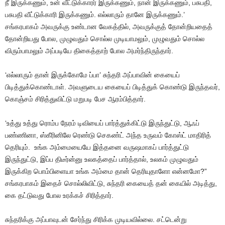
நீ இருக்கணும், உன் வீட்டுக்காரர் இருக்கணும், நான் இருக்கணும், பசுபதி,
பசுபதி வீட்டுக்காரி இருக்கணும். எல்லாரும் தானே இருக்கணும்.’
சங்கரபாகம் அவருக்கு உண்டான வேகத்தில், அவருக்குத் தோன்றியதைத்
தோன்றியது போல, முழுவதும் சொல்ல முடியாமலும், முழுவதும் சொல்ல
விரும்பாமலும் அப்படியே திகைத்தாற் போல அமர்ந்திருந்தார்.
‘எல்லாரும் தான் இருக்கோமே ப்பா’ சுந்தரி அப்பாவின் கையைப்
பிடித்துக்கொண்டாள். அவளுடைய கையைப் பிடித்துக் கொண்டு இருந்தவர்,
கொஞ்சம் சிரித்துவிட்டு மறுபடி பேச ஆரம்பித்தார்.
‘உத்து உத்து ரொம்ப நேரம் டிவியைப் பார்த்துக்கிட்டு இருந்துட்டு, ஆஃப்
பண்ணினா, ஸ்கீரினிலே ரெண்டு செகண்ட் அந்த உருவம் கோஸ்ட் மாதிரித்
தெரியும். உங்க அம்மையையே இத்தனை வருஷமாகப் பார்த்துட்டு
இருந்துட்டு, இப்ப திடீர்ன்னு உலகத்தைப் பார்த்தால், உலகம் முழுவதும்
இருக்கிற பொம்பிளையா உங்க அம்மை தான் தெரியுதாளோ என்னமோ?”
சங்கரபாகம் இதைச் சொல்லிவிட்டு, சுந்தரி கையைத் தன் கையில் அடித்து,
கை தட்டுவது போல உரக்கச் சிரித்தார்.
சுந்தரிக்கு அப்பாவுடன் சேர்ந்து சிரிக்க முடியவில்லை. சட்டென்று