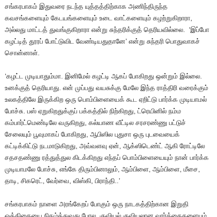
சங்கரபாகம் இதுவரை நடந்த யுத்தத்திற்காக அணிந்திருந்த
கவசங்களையும் கேடயங்களையும் உடை வாட்களையும் கழற்றுகிறாரா,
அல்லது மாட்டத் துவங்குகிறாரா என்று சுந்தரிக்குத் தெரியவில்லை. ‘இப்போ
கழட்டித் தூரப் போட்டுவிட வேண்டியதுதானே’ என்று சுந்தரி பொதுவாகச்
சொன்னாள்.
‘கழட்ட முடியாதும்மா. இனிமேல் கழட்டி ஆகப் போகிறது ஒன்றும் இல்லை.
உனக்குத் தெரியாது. என் முப்பது வயசுக்கு மேலே இந்த ராத்திரி வரைக்கும்
உலகத்திலே இருக்கிற ஒரு பொம்பிளையைக் கூட ஏறிட்டு பார்க்க முடியாமல்
போச்சு. பஸ் ஏறுகிறதுக்குப் பக்கத்தில் நிற்கிறது, ட்ரெயினில் நம்ம
கம்பார்ட்மெண்டிலே வருகிறது, கல்யாண வீட்டில சரசரண்ணு பட்டுச்
சேலையும் பூவுமாகப் போகிறது, ஆபிஸில புதுசா ஒரு புடவையைக்
கட்டிக்கிட்டு நடமாடுகிறது, அவ்வளவு ஏன், ஆக்ஸிடெண்ட் ஆகி ரோட்டிலே
சதசதண்ணு ரத்துத்துல கிடக்கிறது எந்தப் பொம்பிளையையும் நான் பார்க்க
முடியாமலே போச்சு, எங்கே திரும்பினாலும், ஆம்பிளை, ஆம்பிளை, மீசை,
தாடி, சிகரெட், வேர்வை, விஸ்கி, பிராந்தி..’
சங்கரபாகம் நாளை அரங்கேறப் போகும் ஒரு நாடகத்திற்கான இறுதி
ஒத்திகையை நிகழ்த்துவது போல, குவியல் குவியலான வார்த்தைகளையும்