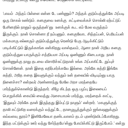
’பாவம் அந்தப் பிள்ளை என்ன டே பண்ணும்? அந்தக் குடும்பத்துக்கே அப்படி
ஒரு பிசகல் உண்டும். கனகுவை உனக்கு கட்டிவைக்கச் சொல்லி ஏற்பட்டுப்
பேசினதில் நானும் ஒருத்தன்’னு உனக்குக் கூட எம் மேல வருத்தம்
இருக்கும். நான் சொன்னா நீ நம்பணும். கனகுவோட சித்தப்பன், பெரியப்பன்
மக்கமாரு எல்லாரும் குடும்பத்துக்கு ரெண்டு பேரு ஆடிக்கிட்டும்
பாடிக்கிட்டும் இருக்காங்க என்கிறது வாஸ்தவம், ஆனா நான் அறிய கனகு
குடும்பத்துல யாருக்கும் சத்தியமா அப்படி ஒண்ணும் கிடையாது. நான்
ஒண்ணுக்கு நாலு தடவை விசாரிச்சுட்டுதான் உங்க அப்பாகிட்டே துப்புச்
சொன்னேன். நான் இதை எதிர்பார்க்கவே இல்லை. அங்கே சுத்தி இங்கே
சுத்தி, அதே கதை இவளுக்கும் வந்தும் உன் தலையில் விடியும்னு யாரு
நினைச்சா? என்றவர் அண்ணாந்து மேலே அரச மரத்தையே
பார்த்துக்கொண்டு இருந்தார். கீழே கிடந்த ஒரு பழப்பு இலையைப்
பொறுக்கிக் கையில் வைத்து அசையாமல் பார்த்து, மரத்தைக் காட்டி,
‘இதுவும் அங்கே தான் இருந்தது இம்புட்டு நாளும்’ என்றார். ‘மகளுக்குத்
தாலி கட்டுகிற வரைக்கும் வந்துட்டே, தாழையூத்துக்கும் ஜங்கஷனுக்கும்
எவ்வளவு தூரம்? இனிமேலேயா தண்டவாளம் தடம் புரண்டுவிடப்போகிறது.
இந்த மட்டுக்கும் ஊர் வந்து சேர்ந்தமே’ன்னு போயிக்கிட்டு இருப்போம்.’ என்று