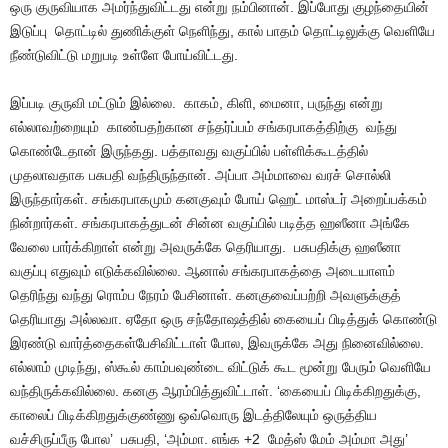
ஒரு குருவியாக அமர்ந்துவிட்டது என்று நம்பினான். இப்போது குழந்தையின்
இடுப்பு தொட்டில் துணிக்குள் நெளிந்து, கால் பாதம் தொட்டிலுக்கு வெளியே
நீண்டுவிட்டு மறுபடி உள்ளே போய்விட்டது.
இப்படி குருவி மட்டும் இல்லை. காகம், கிளி, மைனா, பருந்து என்று
எல்லாவற்றையும் காண்பதற்கான சந்தர்ப்பம் சங்கரபாகத்திற்கு வந்து
கொண்டேதான் இருந்தது. பத்தாவது வகுப்பில் பள்ளிக்கூடத்தில்
முதலாவதாக பசுபதி வந்திருந்தான். அப்பா அம்மாவை வரச் சொல்லி
இருந்தார்கள். சங்கரபாகமும் கனகுவும் போய் ஹெட் மாஸ்டர் அறைப்பக்கம்
நின்றார்கள். சங்கரபாகத்துடன் சின்ன வகுப்பில் படித்த ஹஸீனா அங்கே
வேலை பார்க்கிறாள் என்று அவருக்கே தெரியாது. பசுபதிக்கு ஹஸீனா
வகுப்பு எதுவும் எடுக்கவில்லை. ஆனால் சங்கரபாகத்தை அடையாளம்
தெரிந்து வந்து ரொம்ப நேரம் பேசினாள். கனகுவைப்பற்றி அவளுக்குத்
தெரியாது அல்லவா. ஏதோ ஒரு சந்தோஷத்தில் கையைப் பிடித்துக் கொண்டு
இரண்டு வார்த்தைகள்பேசிவிட்டாள் போல, இவருக்கே அது நினைவில்லை.
எல்லாம் முடிந்து, ஸ்கூல் காம்பவுண்டை விட்டுக் கூட மூன்று பேரும் வெளியே
வந்திருக்கவில்லை. கனகு ஆரம்பித்துவிட்டாள். ‘கையைப் பிடிக்கிறதுக்கு,
காலைப் பிடிக்கிறதுக்குண்ணு ஒவ்வொரு இடத்திலேயும் ஒருத்திய
வச்சிருப்பீரு போல’ பசுபதி, ‘அம்மா. எங்க +2 மேத்ஸ் மேம் அம்மா அது’