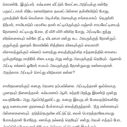
கொண்டே இருப்பார். கல்யாண வீட்டுக் கோட்டைஅடுப்புக்கு என்றே
பருவட்டாகக் கீறிய உரைவிறகை தவசுப் பிள்ளை தள்ளிவிடும் போது,
முகத்தின் மேல் வெக்கை அடிக்கிற அளவுக்கு சங்கரபாகம் நெருங்கி
நிற்பார், சாமியாடும் பரமசிவ தாஸ் கட்டியிருக்கும் மஞ்சள் சாயவேட்டியைத்
தோரணம் கட்டியது போல, தீ வீசி வீசி எரிகிற போது, அப்படியே ஐந்து
விரல்களையும் உள்ளே நீட்டி விடலாமா என்று கூட அவருக்குத் தோன்றும்.
குறுக்குத் துறைக் கோவிலில் சித்திரை விசுவுக்கும் வைகாசி
விசாகத்துக்கும் எல்லாம் கரைத்து வைத்திருக்கிற சந்தனத்தில் கையை
முக்குகிறது மாதிரிக் கிடையாது அது என்று அவருக்குத் தெரியும். ஆனால்
அப்படி எல்லாம் ஓரோர் சமயம் அவருக்குத் தோன்றுவது உண்மைதான்.
அதற்காக அப்படிச் செய்து விடுவாரா என்ன?
சாகிறவரைக்கும் கனகு அவரை நம்பவில்லை. அப்படித்தான் ஒவ்வொரு
முறையும் நினைத்தாள். கல்யாணம் ஆகி, சுந்தரி பிறந்து இரண்டு மூன்று
வயதிலேயே அது ஆரம்பித்துவிட்டது. கனகு இவருடன் பேசுவதற்கென்றே
ஒரு வகையான குரலையும் பேச்சையும் வைத்திருந்தாள். ‘நீரு என்னையும்
பிள்ளைகளையும் நடுத்தெருவில விட்டுட்டு, எவள் பொறத்தாலேயாவது
போகத்தான் போறேரு. எனக்கு நல்லாத் தெரியும்’ என்று அவள் சத்தம் போட
ஆரம்பித்தபோது ராத்திரி ஏழு அல்லது எட்டு மணி இருக்கும்.