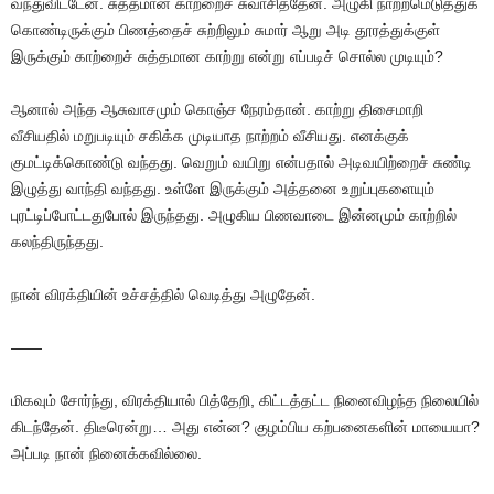
வந்துவிட்டேன். சுத்தமான காற்றைச் சுவாசித்தேன். அழுகி நாற்றமெடுத்துக்
கொண்டிருக்கும் பிணத்தைச் சுற்றிலும் சுமார் ஆறு அடி தூரத்துக்குள்
இருக்கும் காற்றைச் சுத்தமான காற்று என்று எப்படிச் சொல்ல முடியும்?
ஆனால் அந்த ஆசுவாசமும் கொஞ்ச நேரம்தான். காற்று திசைமாறி
வீசியதில் மறுபடியும் சகிக்க முடியாத நாற்றம் வீசியது. எனக்குக்
குமட்டிக்கொண்டு வந்தது. வெறும் வயிறு என்பதால் அடிவயிற்றைச் சுண்டி
இழுத்து வாந்தி வந்தது. உள்ளே இருக்கும் அத்தனை உறுப்புகளையும்
புரட்டிப்போட்டதுபோல் இருந்தது. அழுகிய பிணவாடை இன்னமும் காற்றில்
கலந்திருந்தது.
நான் விரக்தியின் உச்சத்தில் வெடித்து அழுதேன்.
——
மிகவும் சோர்ந்து, விரக்தியால் பித்தேறி, கிட்டத்தட்ட நினைவிழந்த நிலையில்
கிடந்தேன். திடீரென்று… அது என்ன? குழம்பிய கற்பனைகளின் மாயையா?
அப்படி நான் நினைக்கவில்லை.