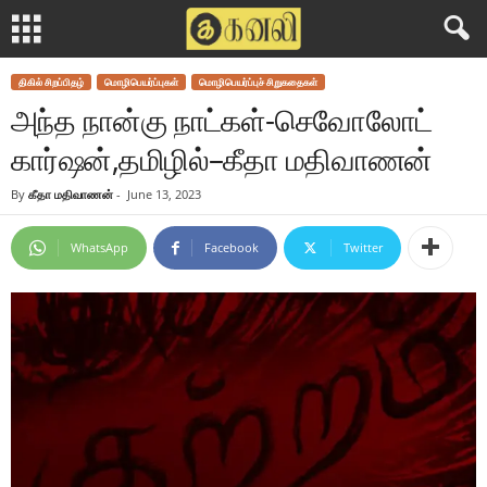
திகில் சிறப்பிதழ்
மொழிபெயர்ப்புகள்
மொழிபெயர்ப்புச் சிறுகதைகள்
அந்த நான்கு நாட்கள்-செவோலோட்
கார்ஷன்,தமிழில்–கீதா மதிவாணன்
By
கீதா மதிவாணன்
-
June 13, 2023
WhatsApp
Facebook
Twitter