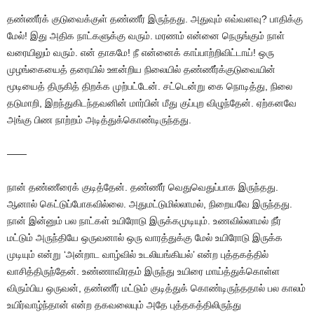
தண்ணீர்க் குடுவைக்குள் தண்ணீர் இருந்தது. அதுவும் எவ்வளவு? பாதிக்கு
மேல்! இது அதிக நாட்களுக்கு வரும். மரணம் என்னை நெருங்கும் நாள்
வரையிலும் வரும். என் தாகமே! நீ என்னைக் காப்பாற்றிவிட்டாய்! ஒரு
முழங்கையைத் தரையில் ஊன்றிய நிலையில் தண்ணீர்க்குடுவையின்
மூடியைத் திருகித் திறக்க முற்பட்டேன். சட்டென்று கை நொடித்து, நிலை
தடுமாறி, இறந்துகிடந்தவனின் மார்பின் மீது குப்புற விழுந்தேன். ஏற்கனவே
அங்கு பிண நாற்றம் அடித்துக்கொண்டிருந்தது.
——
நான் தண்ணீரைக் குடித்தேன். தண்ணீர் வெதுவெதுப்பாக இருந்தது.
ஆனால் கெட்டுப்போகவில்லை. அதுமட்டுமில்லாமல், நிறையவே இருந்தது.
நான் இன்னும் பல நாட்கள் உயிரோடு இருக்கமுடியும். உணவில்லாமல் நீர்
மட்டும் அருந்தியே ஒருவனால் ஒரு வாரத்துக்கு மேல் உயிரோடு இருக்க
முடியும் என்று ‘அன்றாட வாழ்வில் உடலியங்கியல்’ என்ற புத்தகத்தில்
வாசித்திருந்தேன். உண்ணாவிரதம் இருந்து உயிரை மாய்த்துக்கொள்ள
விரும்பிய ஒருவன், தண்ணீர் மட்டும் குடித்துக் கொண்டிருந்ததால் பல காலம்
உயிர்வாழ்ந்தான் என்ற தகவலையும் அதே புத்தகத்திலிருந்து