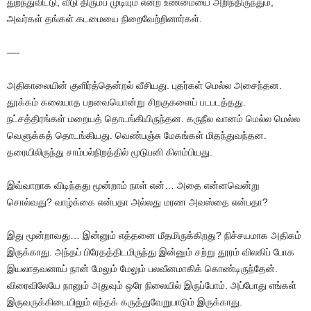
துறந்துவிட்டு, வீடு திரும்ப முடியும் என்ற உண்மையை அறிந்திருந்தும்,
அவர்கள் தங்கள் கடமையை நிறைவேற்றினார்கள்.
—-
அதிகாலையின் குளிர்த்தென்றல் வீசியது. புதர்கள் மெல்ல அசைந்தன.
தூக்கம் கலையாத பறவையொன்று சிறகுகளைப் படபடத்தது.
நட்சத்திரங்கள் மறையத் தொடங்கியிருந்தன. கருநீல வானம் மெல்ல மெல்ல
வெளுக்கத் தொடங்கியது. வெண்பஞ்சு மேகங்கள் மிதந்துவந்தன.
தரையிலிருந்து சாம்பல்நிறத்தில் மூடுபனி கிளம்பியது.
இவ்வாறாக விடிந்தது மூன்றாம் நாள் என்… அதை என்னவென்று
சொல்வது? வாழ்க்கை என்பதா அல்லது மரண அவஸ்தை என்பதா?
இது மூன்றாவது… இன்னும் எத்தனை மீதமிருக்கிறது? நிச்சயமாக அதிகம்
இருக்காது. அந்தப் பிரேதத்திடமிருந்து இன்னும் சற்று தூரம் விலகிப் போக
இயலாதவனாய் நான் மேலும் மேலும் பலவீனமாகிக் கொண்டிருந்தேன்.
விரைவிலேயே நானும் அதுவும் ஒரே நிலையில் இருப்போம். அப்போது எங்கள்
இருவருக்கிடையிலும் எந்தக் கருத்துவேறுபாடும் இருக்காது.