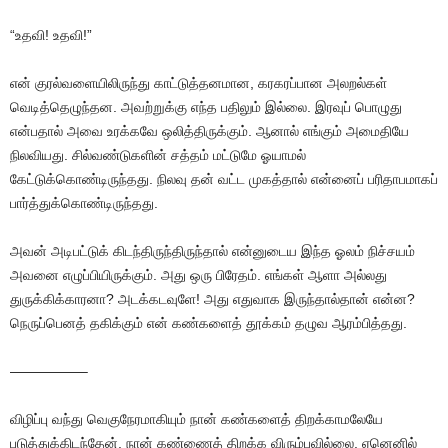
“உதவி! உதவி!”
என் குரல்வளையிலிருந்து காட்டுத்தனமான, கரகரப்பான அலறல்கள்
வெடித்தெழுந்தன. அவற்றுக்கு எந்த பதிலும் இல்லை. இரவுப் பொழுது
என்பதால் அவை உரக்கவே ஒலித்திருக்கும். ஆனால் எங்கும் அமைதியே
நிலவியது. சில்வண்டுகளின் சத்தம் மட்டுமே ஓயாமல்
கேட்டுக்கொண்டிருந்தது. நிலவு தன் வட்ட முகத்தால் என்னைப் பரிதாபமாகப்
பார்த்துக்கொண்டிருந்தது.
அவன் அடிபட்டுக் கிடந்திருந்திருந்தால் என்னுடைய இந்த ஓலம் நிச்சயம்
அவனை எழுப்பியிருக்கும். அது ஒரு பிரேதம். எங்கள் ஆளா அல்லது
துருக்கிக்காரனா? அடக்கடவுளே! அது எதுவாக இருந்தால்தான் என்ன?
நெருப்பெனத் தகிக்கும் என் கண்களைத் தூக்கம் தழுவ ஆரம்பித்தது.
—————–
விழிப்பு வந்து வெகுநேரமாகியும் நான் கண்களைத் திறக்காமலேயே
படுத்துக்கிடந்தேன். நான் கண்ணைத் திறக்க விரும்பவில்லை. ஏனெனில்