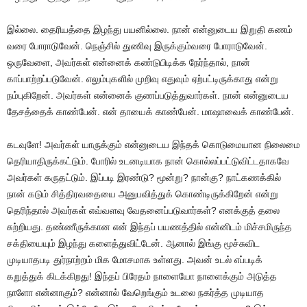
இல்லை. தைரியத்தை இழந்து பயனில்லை. நான் என்னுடைய இறுதி கணம்
வரை போராடுவேன். நெஞ்சில் துணிவு இருக்கும்வரை போராடுவேன்.
ஒருவேளை, அவர்கள் என்னைக் கண்டுபிடிக்க நேர்ந்தால், நான்
காப்பாற்றப்படுவேன். எலும்புகளில் முறிவு எதுவும் ஏற்பட்டிருக்காது என்று
நம்புகிறேன். அவர்கள் என்னைக் குணப்படுத்துவார்கள். நான் என்னுடைய
தேசத்தைக் காண்பேன். என் தாயைக் காண்பேன். மாஷாவைக் காண்பேன்.
கடவுளே! அவர்கள் யாருக்கும் என்னுடைய இந்தக் கொடுமையான நிலைமை
தெரியாதிருக்கட்டும். போரில் உடனடியாக நான் கொல்லப்பட்டுவிட்டதாகவே
அவர்கள் கருதட்டும். இப்படி இரண்டு? மூன்று? நான்கு? நாட்கணக்கில்
நான் கடும் சித்திரவதையை அனுபவித்துக் கொண்டிருக்கிறேன் என்று
தெரிந்தால் அவர்கள் எவ்வளவு வேதனைப்படுவார்கள்? எனக்குத் தலை
சுற்றியது. தண்ணீருக்கான என் இந்தப் பயணத்தில் என்னிடம் மிச்சமிருந்த
சக்தியையும் இழந்து களைத்துவிட்டேன். ஆனால் இங்கு மூச்சுவிட
முடியாதபடி துர்நாற்றம் மிக மோசமாக உள்ளது. அவன் உடல் எப்படிக்
கறுத்துக் கிடக்கிறது! இந்தப் பிரேதம் நாளையோ நாளைக்கும் அடுத்த
நாளோ என்னாகும்? என்னால் வேறெங்கும் உடலை நகர்த்த முடியாத