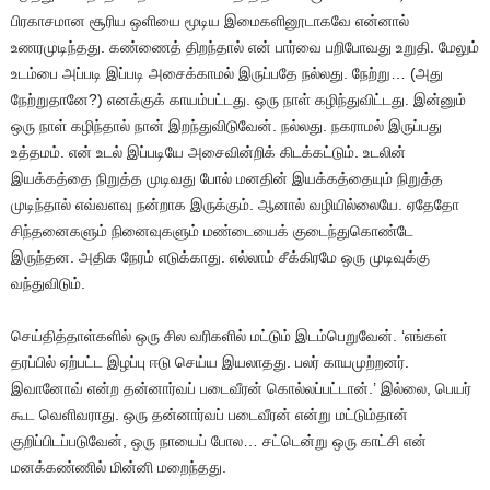
பிரகாசமான சூரிய ஒளியை மூடிய இமைகளினூடாகவே என்னால்
உணரமுடிந்தது. கண்ணைத் திறந்தால் என் பார்வை பறிபோவது உறுதி. மேலும்
உடம்பை அப்படி இப்படி அசைக்காமல் இருப்பதே நல்லது. நேற்று… (அது
நேற்றுதானே?) எனக்குக் காயம்பட்டது. ஒரு நாள் கழிந்துவிட்டது. இன்னும்
ஒரு நாள் கழிந்தால் நான் இறந்துவிடுவேன். நல்லது. நகராமல் இருப்பது
உத்தமம். என் உடல் இப்படியே அசைவின்றிக் கிடக்கட்டும். உடலின்
இயக்கத்தை நிறுத்த முடிவது போல் மனதின் இயக்கத்தையும் நிறுத்த
முடிந்தால் எவ்வளவு நன்றாக இருக்கும். ஆனால் வழியில்லையே. ஏதேதோ
சிந்தனைகளும் நினைவுகளும் மண்டையைக் குடைந்துகொண்டே
இருந்தன. அதிக நேரம் எடுக்காது. எல்லாம் சீக்கிரமே ஒரு முடிவுக்கு
வந்துவிடும்.
செய்தித்தாள்களில் ஒரு சில வரிகளில் மட்டும் இடம்பெறுவேன். ‘எங்கள்
தரப்பில் ஏற்பட்ட இழப்பு ஈடு செய்ய இயலாதது. பலர் காயமுற்றனர்.
இவானோவ் என்ற தன்னார்வப் படைவீரன் கொல்லப்பட்டான்.’ இல்லை, பெயர்
கூட வெளிவராது. ஒரு தன்னார்வப் படைவீரன் என்று மட்டும்தான்
குறிப்பிடப்படுவேன், ஒரு நாயைப் போல… சட்டென்று ஒரு காட்சி என்
மனக்கண்ணில் மின்னி மறைந்தது.