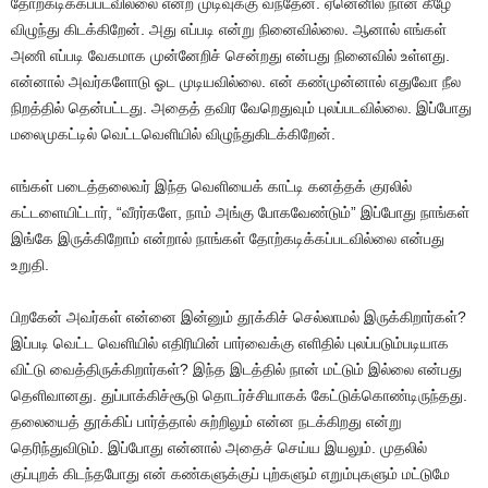
தோற்கடிக்கப்படவில்லை என்ற முடிவுக்கு வந்தேன். ஏனெனில் நான் கீழே
விழுந்து கிடக்கிறேன். அது எப்படி என்று நினைவில்லை. ஆனால் எங்கள்
அணி எப்படி வேகமாக முன்னேறிச் சென்றது என்பது நினைவில் உள்ளது.
என்னால் அவர்களோடு ஓட முடியவில்லை. என் கண்முன்னால் எதுவோ நீல
நிறத்தில் தென்பட்டது. அதைத் தவிர வேறெதுவும் புலப்படவில்லை. இப்போது
மலைமுகட்டில் வெட்டவெளியில் விழுந்துகிடக்கிறேன்.
எங்கள் படைத்தலைவர் இந்த வெளியைக் காட்டி கனத்தக் குரலில்
கட்டளையிட்டார், “வீரர்களே, நாம் அங்கு போகவேண்டும்” இப்போது நாங்கள்
இங்கே இருக்கிறோம் என்றால் நாங்கள் தோற்கடிக்கப்படவில்லை என்பது
உறுதி.
பிறகேன் அவர்கள் என்னை இன்னும் தூக்கிச் செல்லாமல் இருக்கிறார்கள்?
இப்படி வெட்ட வெளியில் எதிரியின் பார்வைக்கு எளிதில் புலப்படும்படியாக
விட்டு வைத்திருக்கிறார்கள்? இந்த இடத்தில் நான் மட்டும் இல்லை என்பது
தெளிவானது. துப்பாக்கிச்சூடு தொடர்ச்சியாகக் கேட்டுக்கொண்டிருந்தது.
தலையைத் தூக்கிப் பார்த்தால் சுற்றிலும் என்ன நடக்கிறது என்று
தெரிந்துவிடும். இப்போது என்னால் அதைச் செய்ய இயலும். முதலில்
குப்புறக் கிடந்தபோது என் கண்களுக்குப் புற்களும் எறும்புகளும் மட்டுமே