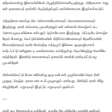
ஏதோவொன்று இமையின்மேல் அழுத்திக்கொண்டிருந்தது. அநேகமாக அது
என் தலையைத் தாங்கிப் பிடித்திருக்கும் மரக்கிளையாக இருக்கக்கூடும்.
அந்தநிலை எனக்கு மிக அசௌகரியமாகவும் அவமானகரமாகவும்
இருந்தது. நான் எவ்வளவு முயன்றாலும் ஏன் என்னால் கொஞ்சம் கூட
அசையமுடியவில்லை என்பதும் ஆச்சரியமாக இருந்தது. அப்படியே கொஞ்ச
நேரம் போனது. வெட்டுக்கிளிகளின் கிறீச்சொலிகளையும் தேனீக்களின்
ரீங்காரத்தையும் தவிர வேறெந்த சத்தமும் இல்லை. ஒருவழியாகக்
கஷ்டப்பட்டு என்னுடைய வலக்கையை வயிற்றுக்கு அடியிலிருந்து வெளியே
எடுத்தேன். இரண்டு கைகளையும் தரையில் ஊன்றி மண்டியிட்டு எழ
முயன்றேன்.
மின்னல்வெட்டு போல சுரீரென்று ஒரு வலி என் முழங்காலில் தொடங்கி
முதுகு, நெஞ்சு, தலை என உடல் முழுவதும் பரவியது. மீண்டும் நான் கீழே
விழுந்தேன். மறுபடியும் இருட்டு, மறுபடியும் சூன்யம்.
—-
நான் சுய நினைவுக்கு வந்தேன். கருநீல நிற பல்கேரிய வானில் ஒளிரும்