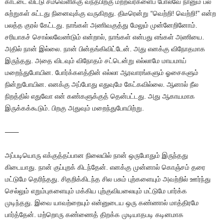
காட்டை விட்டு சமவெளிக்கு வந்தபிறகு மற்றவர்களைப் போலவே நானும் பல
சுற்றுகள் சுட்டது நினைவுக்கு வருகிறது. திடீரென்று “வெற்றி! வெற்றி!” என்ற
பலத்த குரல் கேட்டது. நாங்கள் அணிவகுத்து மேலும் முன்னேறினோம்.
சரியாகச் சொல்லவேண்டும் என்றால், நாங்கள் என்பது எங்கள் அணியை.
அதில் நான் இல்லை. நான் பின்தங்கிவிட்டேன். அது எனக்கு விநோதமாக
இருந்தது. அதை விடவும் விநோதம் சட்டென்று எல்லாமே மாயமாய்
மறைந்துபோயின. போர்க்களத்தின் எல்லா ஆரவாரங்களும் ஓசைகளும்
நின்றுபோயின. எனக்கு அப்போது எதுவுமே கேட்கவில்லை. ஆனால் நீல
நிறத்தில் எதுவோ என் கண்களுக்குத் தென்பட்டது. அது ஆகாயமாக
இருக்கக்கூடும். பிறகு அதுவும் மறைந்துபோயிற்று.
——
அப்படியொரு எக்குத்தப்பான நிலையில் நான் ஒருபோதும் இருந்தது
கிடையாது. நான் குப்புறக் கிடந்தேன். எனக்கு முன்னால் கொஞ்சம் தரை
மட்டுமே தெரிந்தது. சிதறிக்கிடந்த சில பசும் புற்களையும் அவற்றில் ஊர்ந்து
செல்லும் எறும்புகளையும் மக்கிய புற்குவியலையும் மட்டுமே பார்க்க
முடிந்தது. இவை யாவற்றையும் என்னுடைய ஒரு கண்ணால் மாத்திரமே
பார்த்தேன். மற்றொரு கண்ணைத் திறக்க முடியாதபடி கடினமாக