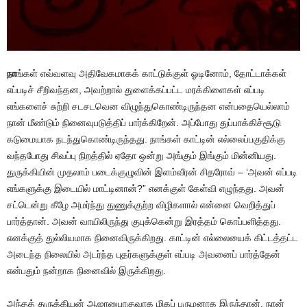
நா
ங்கள் எவ்வளவு அதிவேகமாகக் காட்டுக்குள் ஓடினோம், தோட்டாக்கள்
எப்படிச் சீறிவந்தன, அவற்றால் துளைக்கப்பட்ட மரக்கிளைகள் எப்படி
எங்களைச் சுற்றி சடசடவென விழுந்துகொண்டிருந்தன என்பதையெல்லாம்
நான் மீண்டும் நினைவுபடுத்திப் பார்க்கிறேன். அப்போது துப்பாக்கிச்சூடு
கடுமையாக நடந்துகொண்டிருந்தது. நாங்கள் காட்டின் எல்லைப்பகுதிக்கு
வந்தபோது சிவப்பு நிறத்தில் ஏதோ ஒன்று அங்கும் இங்கும் மின்னியது.
துருக்கியின் முதலாம் படைக்குழுவின் இளம்வீரன் சிதரோவ் – ‘அவன் எப்படி
எங்களுக்கு இடையில் மாட்டினான்?” எனக்குள் கேள்வி எழுந்தது. அவன்
சட்டென்று கீழே அமர்ந்து துணுக்குற்ற விழிகளால் என்னை வெறித்துப்
பார்த்தான். அவன் வாயிலிருந்து குபுக்கென்று இரத்தம் கொப்பளித்தது.
எனக்குத் துல்லியமாக நினைவிருக்கிறது. காட்டின் எல்லையைக் கிட்டத்தட்ட
அடைந்த நிலையில் அடர்ந்த புதர்களுக்குள் எப்படி அவனைப் பார்த்தேன்
என்பதும் நன்றாக நினைவில் இருக்கிறது.
அந்தத் துருக்கியன் ஆஜானுபாகுவாக மிகப் பருமனாக இருந்தான். நான்