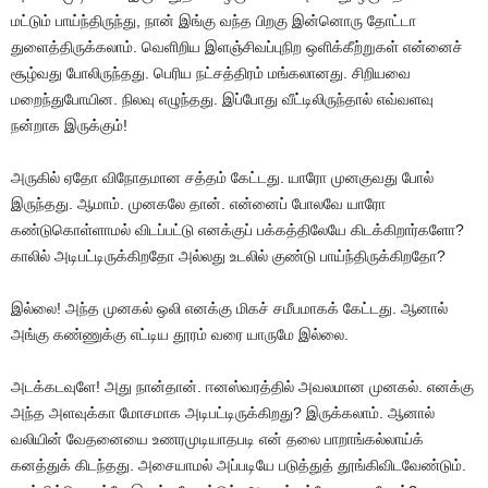
மட்டும் பாய்ந்திருந்து, நான் இங்கு வந்த பிறகு இன்னொரு தோட்டா
துளைத்திருக்கலாம். வெளிறிய இளஞ்சிவப்புநிற ஒளிக்கீற்றுகள் என்னைச்
சூழ்வது போலிருந்தது. பெரிய நட்சத்திரம் மங்கலானது. சிறியவை
மறைந்துபோயின. நிலவு எழுந்தது. இப்போது வீட்டிலிருந்தால் எவ்வளவு
நன்றாக இருக்கும்!
அருகில் ஏதோ விநோதமான சத்தம் கேட்டது. யாரோ முனகுவது போல்
இருந்தது. ஆமாம். முனகலே தான். என்னைப் போலவே யாரோ
கண்டுகொள்ளாமல் விடப்பட்டு எனக்குப் பக்கத்திலேயே கிடக்கிறார்களோ?
காலில் அடிபட்டிருக்கிறதோ அல்லது உடலில் குண்டு பாய்ந்திருக்கிறதோ?
இல்லை! அந்த முனகல் ஒலி எனக்கு மிகச் சமீபமாகக் கேட்டது. ஆனால்
அங்கு கண்ணுக்கு எட்டிய தூரம் வரை யாருமே இல்லை.
அடக்கடவுளே! அது நான்தான். ஈனஸ்வரத்தில் அவலமான முனகல். எனக்கு
அந்த அளவுக்கா மோசமாக அடிபட்டிருக்கிறது? இருக்கலாம். ஆனால்
வலியின் வேதனையை உணரமுடியாதபடி என் தலை பாறாங்கல்லாய்க்
கனத்துக் கிடந்தது. அசையாமல் அப்படியே படுத்துத் தூங்கிவிடவேண்டும்.