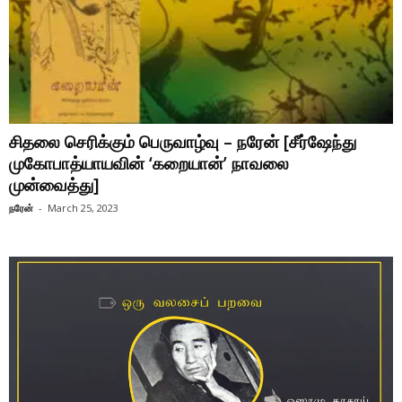
சிதலை செரிக்கும் பெருவாழ்வு – நரேன் [சீர்ஷேந்து
முகோபாத்யாயவின் ‘கறையான்’ நாவலை
முன்வைத்து]
நரேன்
-
March 25, 2023