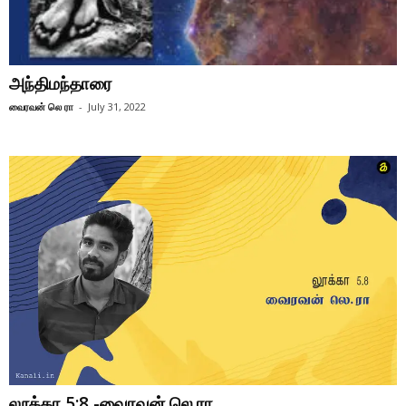
அந்திமந்தாரை
வைரவன் லெ ரா
-
July 31, 2022
லூக்கா 5:8 -வைரவன் லெ.ரா