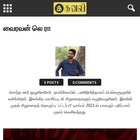
வைரவன் லெ ரா
5 POSTS
0 COMMENTS
சொந்த ஊர் ஒழுகினசேரி, நாகர்கோயில். பணிநிமித்தமாய் பெங்களூருவில்
வசிக்கிறார். இலக்கிய வாசிப்புடன் சிறுகதைகளும் எழுதிவருகிறார். இவரின்
முதல் சிறுகதைத் தொகுப்பு 'பட்டர்-பி' டிசம்பர் 2021-ல் யாவரும் பதிப்பகம்
மூலம் வெளிவந்தது.