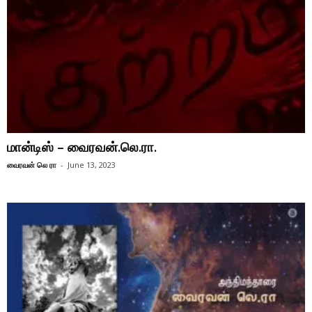
மான்டிஸ் – வைரவன்.லெ.ரா.
வைரவன் லெ ரா
-
June 13, 2023