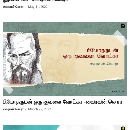
வைரவன் லெ ரா
-
May 11, 2022
பியோதருடன் ஒரு குவளை வோட்கா -வைரவன் லெ ரா.
வைரவன் லெ ரா
-
March 22, 2022