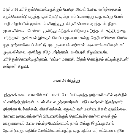
அன்பரசி பார்த்துக்கொண்டிருக்கும் போதே அவள் பேசிய வார்த்தைகள்
உருக்கொண்டு எழுந்து ஒன்றோடு ஒன்றாகப் பிணைந்து ஒரு கயிறு போல்
மாறி கிழவியின் முன்னால் விழுந்தது. கிழவி மெல்ல எழுந்தாள். நிற்க
முடியவில்லை. மெல்லக் குனிந்து அந்தக் கயிற்றை எடுத்தாள். உத்திரத்தை
பார்த்தாள். தன்னால் இதைச் செய்ய முடியுமா என்று தெரியவில்லை. மெல்ல
ஒரு நாற்காலியைப் போட்டு ஏற முடியாமல் ஏறினால். அவளால் கயிரைக் கட்ட
முடியவில்லை. குனிந்து கீழே பார்த்தாள். அன்பரசி கிழவியையே
பார்த்துக்கொண்டிருந்தாள். “ஏம்மா மகராசி, இதக் கொஞ்சம் கட்டிக்குடேன்”
என்றாள் கிழவி.
கடைசி விருந்து
புத்தகக் கடை வாசலில் வட்டமாகப் போடப்பட்டிருந்த நாற்காலிகளில் ஒன்றில்
உட்கார்ந்திருந்தேன். உடன் சில எழுத்தாளர்கள், பதிப்பாளர்கள் இருந்தனர்.
ஏதேதோ பேச்சுக்கள், கிசுகிசுக்கள். எதுவும் என் மண்டைக்கள் ஏறவில்லை.
கேரளா உணவகங்களில் பிரியாணிக்குத் தொட்டுக்கொள்ள வைக்கும்
ஊறுகாயைப் போல சம்பந்தமேயில்லாமல் நான் அங்கு இருப்பதுபோல்
தோன்றியது. எதிரில் பேசிக்கொண்டிருந்த ஒரு பதிப்பாளர் சட்டென எதிரே