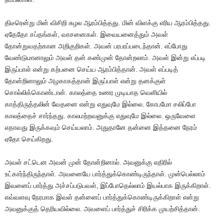
திடீரென்று மின் விசிறி சுழல ஆரம்பித்தது. மின் விளக்கு எரிய ஆரம்பித்தது.
ஏதேதோ சப்தங்கள், வாசனைகள். இவையனைத்தும் அவள்
தோன்றுவதற்கான அறிகுறிகள். அவன் பரபரப்படைந்தான். எப்போது
வேண்டுமானாலும் அவள் தன் கண்முன் தோன்றலாம். அவள் இன்று எப்படி
இருப்பாள் என்று கற்பனை செய்ய ஆரம்பித்தான். அவள் எப்படித்
தோன்றினாலும் அழகாகத்தான் இருப்பாள் என்று தனக்குள்
சொல்லிக்கொண்டான். காலத்தை உணர முடியாத வெளியில்
காத்திருத்தலின் வேதனை என்று எதுவுமே இல்லை. கோபமோ சலிப்போ
காலத்தைச் சார்ந்தது. காலமற்றவனுக்கு எதுவுமே இல்லை. ஒருவேளை
எதாவது இருக்கவும் செய்யலாம். அதுதானே தன்னை இத்தனை நேரம்
ஏதோ செய்கிறது.
அவள் சட்டென அவன் முன் தோன்றினால். அவனுக்கு எதிரில்
உட்கார்ந்திருந்தாள். அவனையே பார்த்துக்கொண்டிருந்தாள். முன்பெல்லாம்
இவனைப் பார்த்து அச்சப்படுபவள், இப்போதெல்லாம் இயல்பாக இருக்கிறாள்.
எவ்வளவு நேரமாக இவள் தன்னைப் பார்த்துக்கொண்டிருக்கிறாள் என்று
அவனுக்குத் தெரியவில்லை. அவளைப் பார்த்துச் சிரிக்க முயற்சித்தான்.