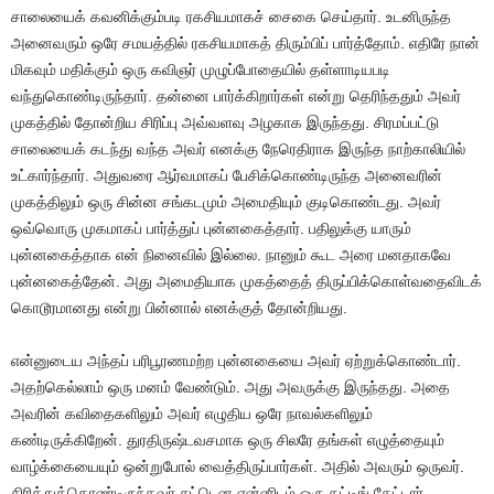
சாலையைக் கவனிக்கும்படி ரகசியமாகச் சைகை செய்தார். உடனிருந்த
அனைவரும் ஒரே சமயத்தில் ரகசியமாகத் திரும்பிப் பார்த்தோம். எதிரே நான்
மிகவும் மதிக்கும் ஒரு கவிஞர் முழுப்போதையில் தள்ளாடியபடி
வந்துகொண்டிருந்தார். தன்னை பார்க்கிறார்கள் என்று தெரிந்ததும் அவர்
முகத்தில் தோன்றிய சிரிப்பு அவ்வளவு அழகாக இருந்தது. சிரமப்பட்டு
சாலையைக் கடந்து வந்த அவர் எனக்கு நேரெதிராக இருந்த நாற்காலியில்
உட்கார்ந்தார். அதுவரை ஆர்வமாகப் பேசிக்கொண்டிருந்த அனைவரின்
முகத்திலும் ஒரு சின்ன சங்கடமும் அமைதியும் குடிகொண்டது. அவர்
ஒவ்வொரு முகமாகப் பார்த்துப் புன்னகைத்தார். பதிலுக்கு யாரும்
புன்னகைத்தாக என் நினைவில் இல்லை. நானும் கூட அரை மனதாகவே
புன்னகைத்தேன். அது அமைதியாக முகத்தைத் திருப்பிக்கொள்வதைவிடக்
கொடூரமானது என்று பின்னால் எனக்குத் தோன்றியது.
என்னுடைய அந்தப் பரிபூரணமற்ற புன்னகையை அவர் ஏற்றுக்கொண்டார்.
அதற்கெல்லாம் ஒரு மனம் வேண்டும். அது அவருக்கு இருந்தது. அதை
அவரின் கவிதைகளிலும் அவர் எழுதிய ஒரே நாவல்களிலும்
கண்டிருக்கிறேன். துரதிருஷ்டவசமாக ஒரு சிலரே தங்கள் எழுத்தையும்
வாழ்க்கையையும் ஒன்றுபோல் வைத்திருப்பார்கள். அதில் அவரும் ஒருவர்.
சிரித்துக்கொண்டிருந்தவர் சட்டென என்னிடம் ஒரு கட்டிங் கேட்டார்.