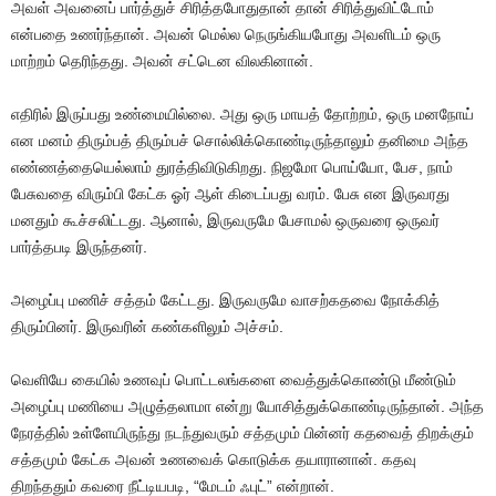
அவள் அவனைப் பார்த்துச் சிரித்தபோதுதான் தான் சிரித்துவிட்டோம்
என்பதை உணர்ந்தான். அவன் மெல்ல நெருங்கியபோது அவளிடம் ஒரு
மாற்றம் தெரிந்தது. அவன் சட்டென விலகினான்.
எதிரில் இருப்பது உண்மையில்லை. அது ஒரு மாயத் தோற்றம், ஒரு மனநோய்
என மனம் திரும்பத் திரும்பச் சொல்லிக்கொண்டிருந்தாலும் தனிமை அந்த
எண்ணத்தையெல்லாம் துரத்திவிடுகிறது. நிஜமோ பொய்யோ, பேச, நாம்
பேசுவதை விரும்பி கேட்க ஓர் ஆள் கிடைப்பது வரம். பேசு என இருவரது
மனதும் கூச்சலிட்டது. ஆனால், இருவருமே பேசாமல் ஒருவரை ஒருவர்
பார்த்தபடி இருந்தனர்.
அழைப்பு மணிச் சத்தம் கேட்டது. இருவருமே வாசற்கதவை நோக்கித்
திரும்பினர். இருவரின் கண்களிலும் அச்சம்.
வெளியே கையில் உணவுப் பொட்டலங்களை வைத்துக்கொண்டு மீண்டும்
அழைப்பு மணியை அழுத்தலாமா என்று யோசித்துக்கொண்டிருந்தான். அந்த
நேரத்தில் உள்ளேயிருந்து நடந்துவரும் சத்தமும் பின்னர் கதவைத் திறக்கும்
சத்தமும் கேட்க அவன் உணவைக் கொடுக்க தயாரானான். கதவு
திறந்ததும் கவரை நீட்டியபடி, “மேடம் ஃபுட்” என்றான்.