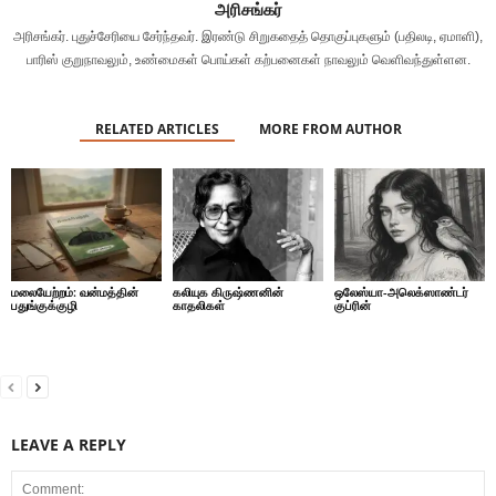
அரிசங்கர்
அரிசங்கர். புதுச்சேரியை சேர்ந்தவர். இரண்டு சிறுகதைத் தொகுப்புகளும் (பதிலடி, ஏமாளி),
பாரிஸ் குறுநாவலும், உண்மைகள் பொய்கள் கற்பனைகள் நாவலும் வெளிவந்துள்ளன.
RELATED ARTICLES
MORE FROM AUTHOR
மலையேற்றம்: வன்மத்தின்
கலியுக கிருஷ்ணனின்
ஒலேஸ்யா-அலெக்ஸாண்டர்
பதுங்குக்குழி
காதலிகள்
குப்ரின்
LEAVE A REPLY