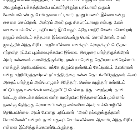
அவருக்குப் பக்கத்திலேயே உட்கார்ந்திருந்த பதிப்பாளர் ஒருவர்
வேண்டாமென்பது போல் தலையாட்டினார். நானும் பணம் இல்லை என்று
சைகை செய்தேன். மீண்டும் அவர் ஒரு சிகரெட்டாவது என்பது போல்
சைகையால் கேட்க, பதிப்பாளர் இப்போதும் அதே மாதிரி வேண்டாமென்றார்.
நானும் என்னிடம் சுத்தமாக இல்லையென்று பொய் சொன்னேன். அவர்
முகத்தில் அந்த சிரிப்பு மாறவேயில்லை. எனக்கும் அவருக்கும் பெரிதாக
எந்தவித நட்போ பழக்கவழக்கமோ இல்லை. சிலமுறை பார்த்திருக்கிறேன்.
அவர் என்னைக் கவனித்திருக்கிற, நான் யாரென்று தெரியுமா என்றெல்லாம்
எனக்குத் தெரியவில்லை. எங்கே திரும்பி தன்னிடம் கேட்டுவிடப் போகிறான்
என்று சுற்றியிருந்தவர்கள் நட்சத்திரத்தை என்ன தொடங்கியிருந்தனர். அவர்
அதைப் பார்த்தும் அன்பொழுகச் சிரித்தார். மெல்ல எழுந்தார் என்னிடம்
மட்டும் ஒரு வணக்கம் வைத்துவிட்டு மெல்ல நடந்து மறைந்தார். தான்
கேட்டது கிடைக்கவில்லை என்ற ஏமாற்றமோ இத்தனைப்பேர் முன்னால்
தனக்கு நேர்ந்தது அவமானம் என்று என்னமோ அவர் உடல்மொழியில்
தெரியவில்லை. அவர் போனது பதிப்பாளர், “அவர் நல்லதுக்குத்தான்
சொன்னேன்” என்றார். நான் எதுவும் சொல்லவில்லை. ஆனால், அந்த சிரிப்பு
என்னை இம்சித்துக்கொண்டேயிருந்தது.