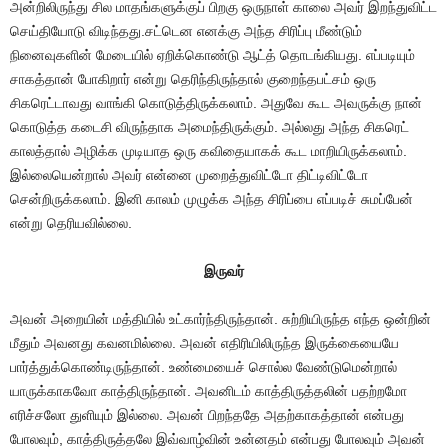
அன்றிலிருந்து சில மாதங்களுக்குப் பிறகு ஒருநாள் காலை அவர் இறந்துவிட்ட
செய்தியோடு விடிந்தது.சட்டென எனக்கு அந்த சிரிப்பு மீண்டும்
நினைவுகளின் மேடையில் ஏறிக்கொண்டு ஆட்த் தொடங்கியது. எப்படியும்
சாகத்தான் போகிறார் என்று தெரிந்திருந்தால் குறைந்தபட்சம் ஒரு
சிகரெட்டாவது வாங்கி கொடுத்திருக்கலாம். அதுவே கூட அவருக்கு நான்
கொடுத்த கடைசி விருந்தாக அமைந்திருக்கும். அல்லது அந்த சிகரெட்
காலத்தால் அழிக்க முடியாத ஒரு கவிதையாகக் கூட மாறியிருக்கலாம்.
இல்லையென்றால் அவர் என்னை முறைத்துவிட்டோ திட்டிவிட்டோ
சென்றிருக்கலாம். இனி காலம் முழுக்க அந்த சிரிப்பை எப்படிச் சுமப்பேன்
என்று தெரியவில்லை.
இருவர்
அவன் அறையின் மத்தியில் உட்கார்ந்திருந்தான். சுற்றியிருந்த எந்த ஒன்றின்
மீதும் அவனது கவனமில்லை. அவன் எதிரியிலிருந்த இருக்கையையே
பார்த்துக்கொண்டிருந்தான். உண்மையைச் சொல்ல வேண்டுமென்றால்
யாருக்காகவோ காத்திருந்தான். அவனிடம் காத்திருத்தலின் பதற்றமோ
எரிச்சலோ துளியும் இல்லை. அவன் பிறந்ததே அதற்காகத்தான் என்பது
போலவும், காத்திருத்தலே இவ்வாழ்வின் உன்னதம் என்பது போலவும் அவன்