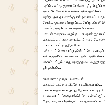
முதலில் என் பொம்மையாய் வரைந்து தள்ளி இர
அதில் எனக்கு ஒற்றை றெக்கை பூட்டி இருப்பே
தலையில் சேவல் கொண்டை தரித்திருப்பேன்…
அன்றி, ஒரு தவளைக்கு என் தலையைப் பொருத்தி
சொந்த மூக்கை இன்னுங்கூட பெரிதுபடுத்தி இ
பருவம் பூத்த போது எனக்குச் சொன்ன
பாலியல் கதையில் வரும் நீ….ள ஆண் குறியை
எனக்கும் ஒன்றைச் சமைத்து அதைத் தோளில்
சாவகாசமாய் நடந்திருப்பேன் –
அச்சமயம் மென் காற்று தீண்டச் சொகுசாகும்
என் குதத்தின் பாவனையை ஓவியத்தில் கொண்டு
கோபம் முட்டும் போது அதேகுறியை அறுத்தெற
ஓர் ஓவியம்…
நான் காகம் நிறைய வரைவேன்…
எனக்குப் பிடித்த தவிட்டுக் குருவிகளையும்…
மிகவும் நைஸான கறுப்புத் தோளை எனக்குப் 
யானையைச் சின்னதாக்கிக் கொள்வேன் குட்டி 
பிறகு பன்றியை நேசிக்கும் மனிதர்களைப் படை