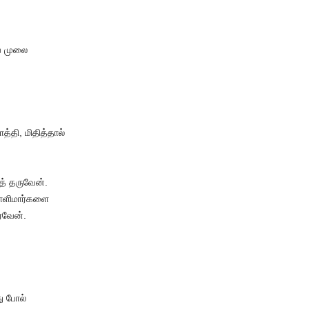
வ முலை
்தி, மிதித்தால்
் தருவேன்.
ாளிமார்களை
ைவேன்.
ு போல்