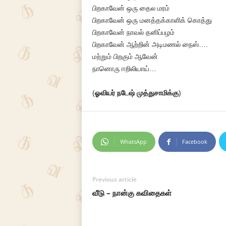
பிறகாவேன் ஒரு தைல மரம்
பிறகாவேன் ஒரு மனத்தக்காளிக் கொத்து
பிறகாவேன் நாவல் தனிப்பழம்
பிறகாவேன் ஆற்றின் அடிமணல் நைஸ்….
மற்றும் பிறகும் ஆவேன்
நானொரு ஈறிலியாய்…
(
ஓவியர் நடேஷ் முத்துசாமிக்கு
)
WhatsApp
Facebook
Previous article
வீடு – நான்கு கவிதைகள்