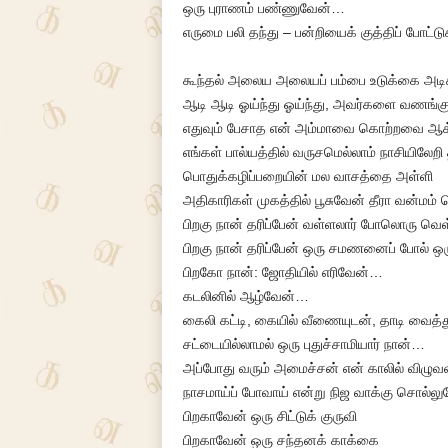
ஒரு புராணம் பண்ணுவேன்…
எருமை பலி தந்து – பன்றியைக் குத்திப் போட்டு
கூந்தல் அலைய அலையப் பம்பை உடுக்கை அடி
ஆடி ஆடி ஓய்ந்து ஓய்ந்து, அவர்களை வணங்
எதுவும் பேசாத என் அம்மாவை கொற்றவை ஆக
எங்கள் பால்யத்தில் வருசமெல்லாம் நாசியிலேறி
பொதுக்கழிப்பறையின் மல வாசத்தை அள்ளி
அதிகாரிகள் முகத்தில் பூசுவேன் தீரா வன்மம்
பிறகு நான் தரிப்பேன் வள்ளலார் போலொரு வெ
பிறகு நான் தரிப்பேன் ஒரு சமணனைப் போல் ஒ
பிறகோ நான்: ஜோதியில் எரிவேன்…
கடலினில் ஆழ்வேன்…
கைலி கட்டி, கையில் வீணையுடன், தாடி வைத்த
சட்டையில்லாமல் ஒரு புதுச்சாமியார் நான்…
அப்போது வரும் அமைச்சன் என் காலில் விழு
நாசமாய்ப் போவாய் என்று நிஜ வாக்கு சொல்ல
பிறகாவேன் ஒரு சிட்டுக் குருவி
பிறகாவேன் ஒரு சந்தனக் காக்கை