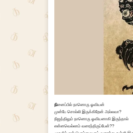
நி
னைப்பில் நானொரு ஓவியன்
முன்பே சொல்லி இருக்கிறேன் அல்லவா?
நிஜத்திலும் நானொரு ஓவியனாகி இருந்தால்
என்னவெல்லாம் வரைந்திருப்பேன்??