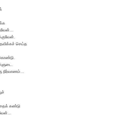
க்
க்க
குவேன்…
்குவேன்.
 தவிக்கச் செய்த
 கொண்டு.
ள்ளுடை.
ரு நிர்வாணம்…
ுச்
வதைக் கண்டு
ுவேன்…