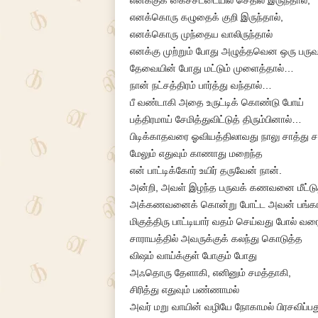
எனக்குக் கைச்சட்டையில் செதில் இருந்தால்,
எனக்கொரு கழுதைக் குறி இருந்தால்,
எனக்கொரு முந்தைய வாலிருந்தால்
எனக்கு முற்றும் போது அழுத்தவென ஒரு பரு
தேவையின் போது மட்டும் முளைத்தால்…
நான் நட்சத்திரம் பார்த்து வந்தால்…
பீ வண்டாகி அதை உருட்டிக் கொண்டு போய்
பத்திரமாய் சேமித்துவிட்டுத் திரும்பினால்…
பிடிக்காதவரை ஓவியத்திலாவது நாலு சாத்து சாத
மேலும் எதுவும் காணாது மறைந்த
என் பாட்டிக்கோர் உயிர் தருவேன் நான்.
அன்றி, அவள் இழந்த பருவக் கணவனை மீட்டுத
அக்கணவனைக் கொன்று போட்ட அவன் பங்க
மிகுத்திரு பாட்டியார் வதம் செய்வது போல் வர
சாராயத்தில் அவருக்குக் கலந்து கொடுத்த
விஷம் வாய்க்குள் போகும் போது
அஃதொரு தேளாகி, எனினும் சமத்தாகி,
சிரித்து எதுவும் பண்ணாமல்
அவர் மறு வாயின் வழியே நோகாமல் பிரசவிப்பத