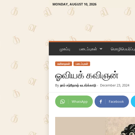
MONDAY, AUGUST 10, 2026
க
ன
முகப்பு
படைப்புகள்
மொழிபெயர்ப்பு
லி
கவிதைகள்
படைப்புகள்
ஓவியக் கவிஞன்
By
றாம் சந்தோஷ் வடார்க்காடு
-
December 23, 2024
WhatsApp
Facebook