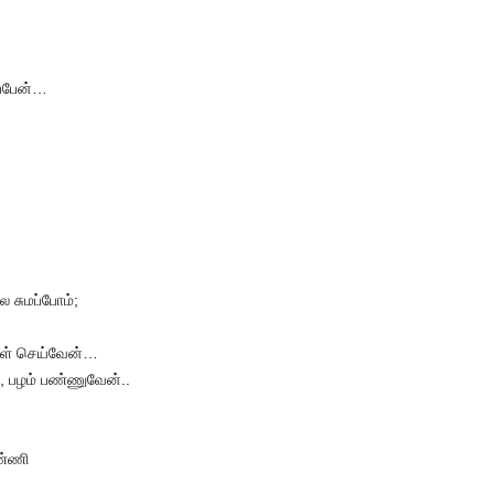
ப்பேன்…
ை சுமப்போம்;
ைகள் செய்வேன்…
டி, பழம் பண்ணுவேன்..
ண்ணி