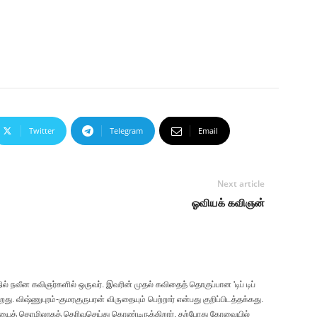
Twitter
Telegram
Email
Next article
ஓவியக் கவிஞன்
ில் நவீன கவிஞர்களில் ஒருவர். இவரின் முதல் கவிதைத் தொகுப்பான 'டிப் டிப்
ு. விஷ்ணுபுரம்-குமரகுருபரன் விருதையும் பெற்றார் என்பது குறிப்பிடத்தக்கது.
யைத் தொழிலாகத் தெரிவுசெய்து கொண்டிருக்கிறார். தற்போது கோவையில்