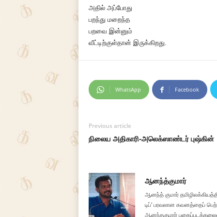
அதில் அப்போது
பறந்து மறைந்த
பறவை இன்னும்
வீட்டிற்குள்தான் இருக்கிறது.
WhatsApp
Facebook
Previous article
நிலைய அதிகாரி-அலெக்ஸாண்டர் புஷ்கின்
ஆனந்த்குமார்
ஆனந்த் குமார் தமிழிலக்கியத்த
டிப்' பரவலான கவனத்தைப் பெற்றத
ஆனந்தகுமார் புகைப்படக்கலை