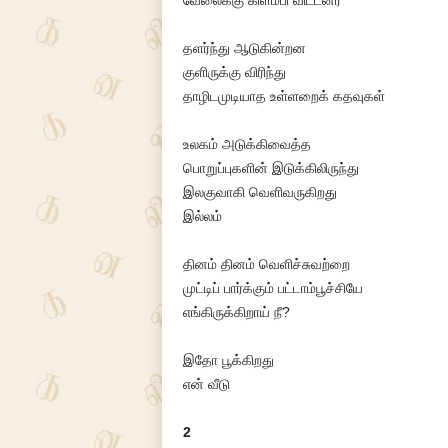
வேலைக்கு கிளம்பி விட்டனர்
தளர்ந்து ஆடுகின்றன
குளிருக்கு விரிந்து
தாழிடமுடியாத உள்ளறைக் கதவுகள்
உலகம் அடுக்கிவைத்த
பொறுப்புகளின் இடுக்கிலிருந்து
இலகுவாகி வெளிவருகிறது
இல்லம்
தினம் தினம் வெளிச்சுவற்றை
முட்டிப் பார்க்கும் பட்டாம்பூச்சியே
எங்கிருக்கிறாய் நீ?
இதோ பூக்கிறது
என் வீடு
2