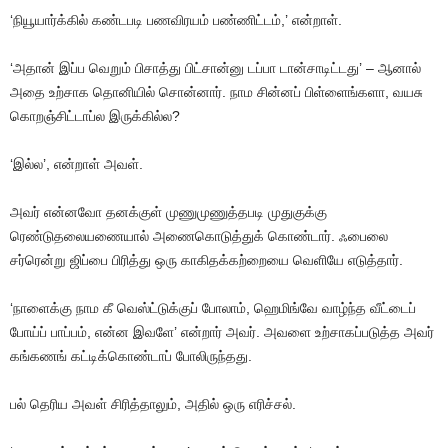
‘நியூயார்க்கில்
கண்டபடி
பணவிரயம்
பண்ணிட்டம்
,’
என்றாள்
.
‘அதான்
இப்ப
வெறும்
பிசாத்து
பிட்சான்னு
டப்பா
டான்சாடிட்டது
’ –
ஆனால்
அதை
உற்சாக
தொனியில்
சொன்னார்
.
நாம
சின்னப்
பிள்ளைங்களா
,
வயசு
கொறஞ்சிட்டாப்ல
இருக்கில்ல
?
‘இல்ல’
,
என்றாள்
அவள்
.
அவர்
என்னவோ
தனக்குள்
முணுமுணுத்தபடி
முதுகுக்கு
ரெண்டுதலையணையால்
அணைகொடுத்துக்
கொண்டார்
.
ஃபைலை
சர்ரென்று
ஜிப்பை
பிரித்து
ஒரு
காகிதக்கற்றையை
வெளியே
எடுத்தார்
.
‘நாளைக்கு
நாம
கீ
வெஸ்ட்டுக்குப்
போலாம்
,
ஹெமிங்வே
வாழ்ந்த
வீட்டைப்
போய்ப்
பாப்பம்
,
என்ன
இவளே’
என்றார்
அவர்
.
அவளை
உற்சாகப்படுத்த
அவர்
கங்கணங்
கட்டிக்கொண்டாப்
போலிருந்தது
.
பல்
தெரிய
அவள்
சிரித்தாலும்
,
அதில்
ஒரு
எரிச்சல்
.