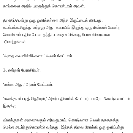
கால்களை
அதில்
புதைத்துக்
கொண்டாள்
அவள்
.
திடுதிப்பென்று
ஒரு
ஒளிக்கற்றை
அந்த
இருட்டைக்
கீறியது
.
கடல்பக்கமிருந்து
வந்தது
அது
.
கரையில்
இருந்து
ஒரு
மின்னல் போன்ற
வெளிச்சம்
பதில்
போல
.
தந்தி
பாஷை
சமிக்ஞை
போல
விரைவான
பரிமாற்றங்கள்
.
‘அதை
கவனிச்சீங்களா
,’
அவள்
கேட்டாள்
.
ம்
,
என்றார்
பேராசிரியர்
.
‘என்ன
அது
,’
அவள்
கேட்டாள்
.
‘எனக்கு
எப்படித்
தெரியும்
,’
அவர்
பதிலாய்க்
கேட்டார்
.
யாரோ
மீனவர்களாட்டம்
இருக்கு
.
விளக்குகள்
அணைவதும்
எரிவதுமாய்
.
தொடுவான
வெளி
தகதகத்து
மெல்ல
அடர்ந்துகொண்டு
வந்தது
.
இந்தத்
தீவை
நோக்கி
ஒரு
ஒளிப்பந்து