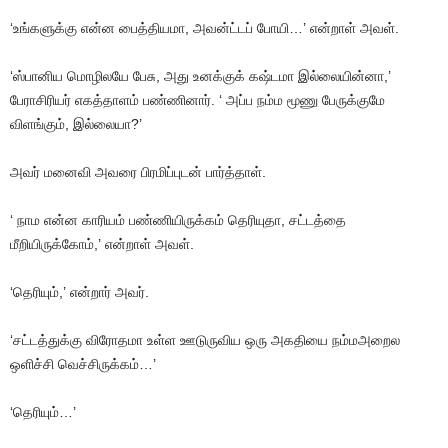
‘உங்களுக்கு
என்ன
பைத்தியமா
,
அவன்ட்டப்
போயி
…’
என்றாள்
அவள்
.
‘ஸ்பானிய
மொழிலயே
பேசு
,
அது
உனக்குக்
கஷ்டமா
இல்லையின்னா
,’
பேராசிரியர்
எகத்தாளம்
பண்ணினார்
. ‘
அப்ப
நம்ம
மூணு
பேருக்குமே
விளங்கும்
,
இல்லையா
?’
அவர்
மனைவி
அவரை
பிரமிப்புடன்
பார்த்தாள்
.
‘
நாம
என்ன
காரியம்
பண்ணியிருக்கம்
தெரியுதா
,
சட்டத்தை
மீறியிருக்கோம்
,’
என்றாள்
அவள்
.
‘தெரியும்
,’
என்றார்
அவர்
.
‘சட்டத்துக்கு
விரோதமா
உள்ள
ஊடுருவிய
ஒரு
அகதியை
நம்மஅறைல
ஒளிச்சி
வெச்சிருக்கம்
…’
‘தெரியும்
…’