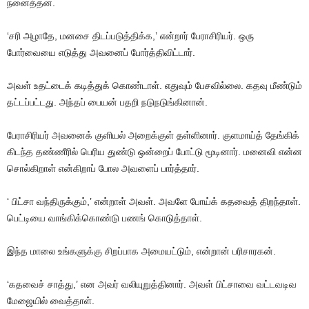
நனைத்தன
.
‘சரி
அழாதே
,
மனசை
திடப்படுத்திக்க
,’
என்றார்
பேராசிரியர்
.
ஒரு
போர்வையை
எடுத்து
அவனைப்
போர்த்திவிட்டார்
.
அவள்
உதட்டைக்
கடித்துக்
கொண்டாள்
.
எதுவும்
பேசவில்லை
.
கதவு
மீண்டும்
தட்டப்பட்டது
.
அந்தப்
பையன்
பதறி
நடுநடுங்கினான்
.
பேராசிரியர்
அவனைக்
குளியல்
அறைக்குள்
தள்ளினார்
.
குளமாய்த்
தேங்கிக்
கிடந்த
தண்ணீரில்
பெரிய
துண்டு
ஒன்றைப்
போட்டு
மூடினார்
.
மனைவி
என்ன
சொல்கிறாள்
என்கிறாப்
போல
அவளைப்
பார்த்தார்
.
‘
பிட்சா
வந்திருக்கும்
,’
என்றாள்
அவள்
.
அவளே
போய்க்
கதவைத்
திறந்தாள்
.
பெட்டியை
வாங்கிக்கொண்டு
பணங்
கொடுத்தாள்
.
இந்த
மாலை
உங்களுக்கு
சிறப்பாக
அமையட்டும்
,
என்றான்
பரிசாரகன்
.
‘கதவைச்
சாத்து
,’
என
அவர்
வலியுறுத்தினார்
.
அவள்
பிட்சாவை
வட்டவடிவ
மேஜையில்
வைத்தாள்
.