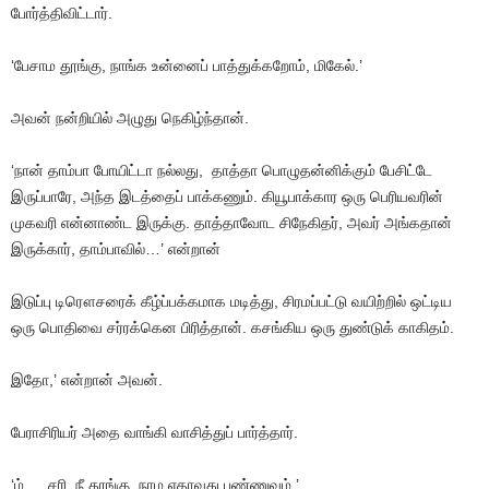
போர்த்திவிட்டார்
.
‘பேசாம
தூங்கு
,
நாங்க
உன்னைப்
பாத்துக்கறோம்
,
மிகேல்
.’
அவன்
நன்றியில்
அழுது
நெகிழ்ந்தான்
.
‘நான்
தாம்பா
போயிட்டா
நல்லது
,
தாத்தா
பொழுதன்னிக்கும்
பேசிட்டே
இருப்பாரே
,
அந்த
இடத்தைப்
பாக்கணும்
.
கியூபாக்கார
ஒரு
பெரியவரின்
முகவரி
என்னாண்ட
இருக்கு
.
தாத்தாவோட
சிநேகிதர்
,
அவர்
அங்கதான்
இருக்கார்
,
தாம்பாவில்
…’
என்றான்
இடுப்பு
டிரௌசரைக்
கீழ்ப்பக்கமாக
மடித்து
,
சிரமப்பட்டு
வயிற்றில்
ஒட்டிய
ஒரு
பொதிவை
சர்ரக்கென
பிரித்தான்
.
கசங்கிய
ஒரு
துண்டுக்
காகிதம்
.
இதோ
,’
என்றான்
அவன்
.
பேராசிரியர்
அதை
வாங்கி
வாசித்துப்
பார்த்தார்
.
‘ம்
….
சரி
,
நீ
தூங்கு
.
நாம
எதாவது
பண்ணுவம்
.’