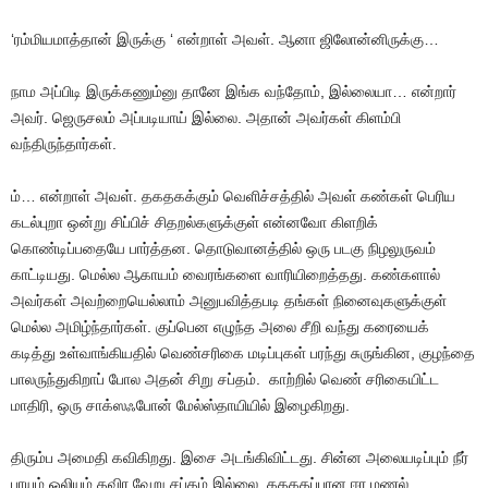
‘ரம்மியமாத்தான்
இருக்கு
‘
என்றாள்
அவள்
.
ஆனா
ஜிலோன்னிருக்கு
…
நாம
அப்பிடி
இருக்கணும்னு
தானே
இங்க
வந்தோம்
,
இல்லையா
…
என்றார்
அவர்
.
ஜெருசலம்
அப்படியாய்
இல்லை
.
அதான்
அவர்கள்
கிளம்பி
வந்திருந்தார்கள்
.
ம்
…
என்றாள்
அவள்
.
தகதகக்கும்
வெளிச்சத்தில்
அவள்
கண்கள்
பெரிய
கடல்புறா
ஒன்று
சிப்பிச்
சிதறல்களுக்குள்
என்னவோ
கிளறிக்
கொண்டிப்பதையே
பார்த்தன
.
தொடுவானத்தில்
ஒரு
படகு
நிழலுருவம்
காட்டியது
.
மெல்ல
ஆகாயம்
வைரங்களை
வாரியிறைத்தது
.
கண்களால்
அவர்கள்
அவற்றையெல்லாம்
அனுபவித்தபடி
தங்கள்
நினைவுகளுக்குள்
மெல்ல
அமிழ்ந்தார்கள்
.
குப்பென
எழுந்த
அலை
சீறி
வந்து
கரையைக்
கடித்து
உள்வாங்கியதில்
வெண்சரிகை
மடிப்புகள்
பரந்து
சுருங்கின
,
குழந்தை
பாலருந்துகிறாப்
போல
அதன்
சிறு
சப்தம்
.
காற்றில்
வெண்
சரிகையிட்ட
மாதிரி
,
ஒரு
சாக்ஸஃபோன்
மேல்ஸ்தாயியில்
இழைகிறது
.
திரும்ப
அமைதி
கவிகிறது
.
இசை
அடங்கிவிட்டது
.
சின்ன
அலையடிப்பும்
நீர்
பாயும்
ஒலியும்
தவிர
வேறு
சப்தம்
இல்லை
.
கதகதப்பான
ஈர
மணல்
.