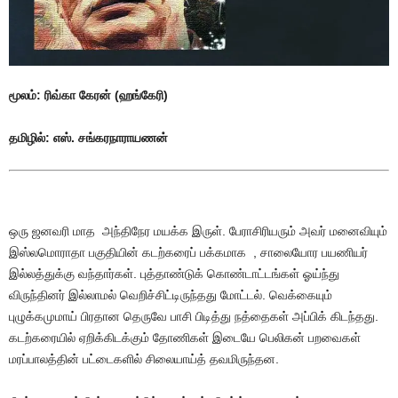
மூலம்: ரிவ்கா கேரன் (ஹங்கேரி)
தமிழில்: எஸ். சங்கரநாராயணன்
ஒரு
ஜனவரி
மாத
அந்திநேர
மயக்க
இருள்
.
பேராசிரியரும்
அவர்
மனைவியும்
இஸ்லமொராதா
பகுதியின்
கடற்கரைப்
பக்கமாக
,
சாலையோர
பயணியர்
இல்லத்துக்கு
வந்தார்கள்
.
புத்தாண்டுக்
கொண்டாட்டங்கள்
ஓய்ந்து
விருந்தினர்
இல்லாமல்
வெறிச்சிட்டிருந்தது
மோட்டல்
.
வெக்கையும்
புழுக்கமுமாய்
பிரதான
தெருவே
பாசி
பிடித்து
நத்தைகள்
அப்பிக்
கிடந்தது
.
கடற்கரையில்
ஏறிக்கிடக்கும்
தோணிகள்
இடையே
பெலிகன்
பறவைகள்
மரப்பாலத்தின்
பட்டைகளில்
சிலையாய்த்
தவமிருந்தன
.