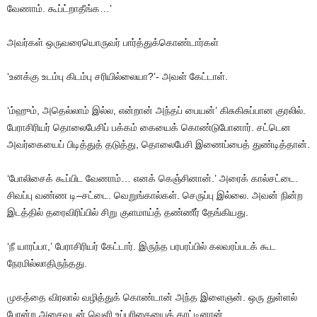
வேணாம்
.
கூப்ட்றாதீங்க
…’
அவர்கள்
ஒருவரையொருவர்
பார்த்துக்கொண்டார்கள்
‘உனக்கு
உடம்பு
கிடம்பு
சரியில்லையா
?’-
அவள்
கேட்டாள்
.
‘ம்ஹும்
,
அதெல்லாம்
இல்ல
,
என்றான்
அந்தப்
பையன்’
கிசுகிசுப்பான
குரலில்
.
பேராசிரியர்
தொலைபேசிப்
பக்கம்
கையைக்
கொண்டுபோனார்
.
சட்டென
அவர்கையைப்
பிடித்துத்
தடுத்து
,
தொலைபேசி
இணைப்பைத்
துண்டித்தான்
.
‘போலிசைக்
கூப்பிட
வேணாம்
…
எனக்
கெஞ்சினான்
.’
அரைக்
கால்சட்டை
.
சிவப்பு
வண்ண
டி
–
சட்டை
.
வெறுங்கால்கள்
.
செருப்பு
இல்லை
.
அவன்
நின்ற
இடத்தில்
தரைவிரிப்பில்
சிறு
குளமாய்த்
தண்ணீர்
தேங்கியது
.
‘நீ
யாரப்பா
,’
பேராசிரியர்
கேட்டார்
.
இருந்த
பரபரப்பில்
கலவரப்படக்
கூட
நேரமில்லாதிருந்தது
.
முகத்தை
விரலால்
வழித்துக்
கொண்டான்
அந்த
இளைஞன்
.
ஒரு
துள்ளல்
போன்ற
அசைவுடன்
வெளி
உப்பரிகையைக்
காட்டினான்
.