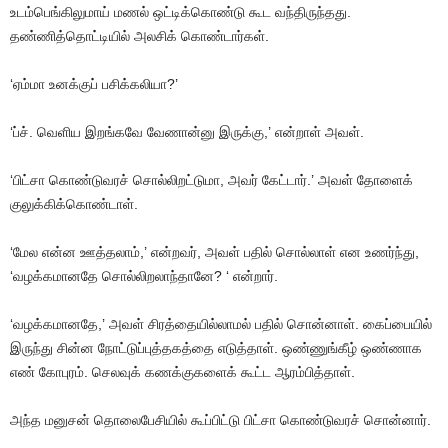
உடம்பெங்கிலுமாய்
மணல்
ஒட்டிக்கொண்டு
கூட
வந்திருந்தது
.
தண்ணித்தொட்டியில்
அலசிக்
கொண்டார்கள்
.
‘ஏம்மா
உனக்குப்
பசிக்கலியா
?’
‘ப்ச்
.
வெளிய
இறங்கவே
வேணான்னு
இருக்கு
,’
என்றாள்
அவள்
.
‘பிட்சா
கொண்டுவரச்
சொல்லிறட்டுமா
,
அவர்
கேட்டார்
.’
அவள்
தோளைக்
குலுக்கிக்கொண்டாள்
.
‘மேல
என்ன
ஊத்தலாம்
,’
என்றவர்
,
அவள்
பதில்
சொல்லாள்
என
உணர்ந்து
,
‘
வழக்கமானதே
சொல்லிறலாந்தானே
? ‘
என்றார்
.
‘வழக்கமானதே
,’
அவள்
சிரத்தையில்லாமல்
பதில்
சொன்னாள்
.
கைப்பையில்
இருந்து
சின்ன
நோட்டுப்புத்தகத்தை
எடுத்தாள்
.
ஒண்ணுங்கீழ்
ஒண்ணாக
எண்
கோபுரம்
.
செலவுக்
கணக்குகளைக்
கூட்ட
ஆரம்பித்தாள்
.
அந்த
மனுசன்
தொலைபேசியில்
கூப்பிட்டு
பிட்சா
கொண்டுவரச்
சொன்னார்
.