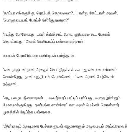
‘தாம்பா
எங்கருக்கு
,
ரொம்பத்
தொலைவா
?..’.
என்று
கேட்டான்
அவன்
.
‘
பொடிநடையாப்
போய்ச்
சேர்ந்துறலாமா
?’
‘நடந்து
போகேலாது
.
டான்
க்விக்சாட்
போல
,
குதிரைல
கூட
போகக்
கொள்ளாது
.’
அவள்
கேலியாய்ப்
புன்னகைத்தாள்
.
பையன்
பேராசிரியரை
பணிவுடன்
பார்த்தான்
.
”
என்
நபருடன்
நான்
அதைச்
செய்திருக்கக்
கூடாது
என
உன்
உள்மனம்
சொல்கிறது
,
நான்
உறுதியாச்
சொல்வேன்
…”
என
அவன்
மேற்கோள்
தந்தான்
.
”
ஆ
,
பழைய
நினைவுகள்
…
அவற்றைப்
புரட்டிப்
பார்ப்பது
,
அதை
இன்னும்
மோசமாக்குகிறது
,
நண்பனே
சான்சோ
”
என
அவர்
மெல்லச்
சொன்னார்
.
முகத்தில்
தேய்ந்த
புன்னகை
.
”
இன்னவும்
பிறவுமான
பேச்சுகளுடன்
எஜமானனும்
அடிமையும்
அவ்விரவைக்