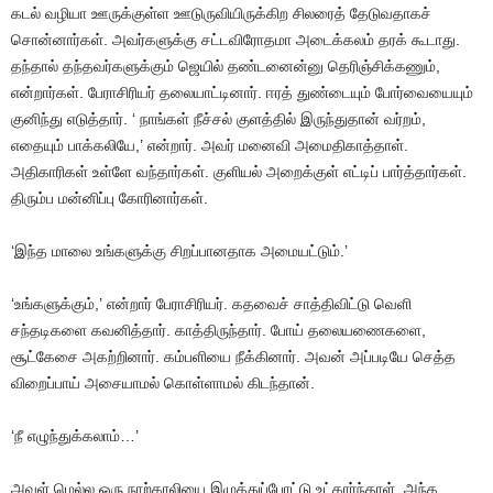
கடல்
வழியா
ஊருக்குள்ள
ஊடுருவியிருக்கிற
சிலரைத்
தேடுவதாகச்
சொன்னார்கள்
.
அவர்களுக்கு
சட்டவிரோதமா
அடைக்கலம்
தரக்
கூடாது
.
தந்தால்
தந்தவர்களுக்கும்
ஜெயில்
தண்டனைன்னு
தெரிஞ்சிக்கணும்
,
என்றார்கள்
.
பேராசிரியர்
தலையாட்டினார்
.
ஈரத்
துண்டையும்
போர்வையையும்
குனிந்து
எடுத்தார்
. ‘
நாங்கள்
நீச்சல்
குளத்தில்
இருந்துதான்
வர்றம்
,
எதையும்
பாக்கலியே
,’
என்றார்
.
அவர்
மனைவி
அமைதிகாத்தாள்
.
அதிகாரிகள்
உள்ளே
வந்தார்கள்
.
குளியல்
அறைக்குள்
எட்டிப்
பார்த்தார்கள்
.
திரும்ப
மன்னிப்பு
கோரினார்கள்
.
‘இந்த
மாலை
உங்களுக்கு
சிறப்பானதாக
அமையட்டும்
.’
‘உங்களுக்கும்
,’
என்றார்
பேராசிரியர்
.
கதவைச்
சாத்திவிட்டு
வெளி
சந்தடிகளை
கவனித்தார்
.
காத்திருந்தார்
.
போய்
தலையணைகளை
,
சூட்கேசை
அகற்றினார்
.
கம்பளியை
நீக்கினார்
.
அவன்
அப்படியே
செத்த
விறைப்பாய்
அசையாமல்
கொள்ளாமல்
கிடந்தான்
.
‘நீ
எழுந்துக்கலாம்
…’
அவள்
மெல்ல
ஒரு
நாற்காலியை
இழுத்துப்போட்டு
உட்கார்ந்தாள்
.
அந்த