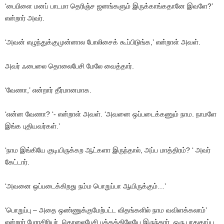
‘பைபிளை
மனப்
பாடமா
தெரிஞ்ச
ஜனங்களும்
இருக்காங்கதானே
இவளே
?’
என்றார்
அவர்
.
‘அவன்
எழுந்துக்குமுன்னால
போலிசைக்
கூப்பிடுங்க
,’
என்றாள்
அவள்
.
அவர்
ஃபைலை
தொலைபேசி
மேலே
வைத்தார்
.
‘வேணா
,’
என்றார்
தீர்மானமாக
.
‘என்ன
வேணா
? ‘-
என்றாள்
அவள்
. ‘
அவனை
ஒப்படைக்கணும்
நாம
.
நாமளே
இங்க
புதியவர்கள்
.’
‘நாம
இங்கியே
குடியிருக்கற
ஆட்களா
இருந்தால்
,
அப்ப
மாத்திரம்
? ‘
அவர்
கேட்டார்
.
‘அவனை
ஒப்படைக்கிறது
நம்ம
பொறுப்பா
ஆயிருக்கும்
…’
‘பொறுப்பு
–
அதை
ஒண்ணுக்குமேற்பட்ட
விதங்களில்
நாம
வ
விளக்கலாம்’
என்றார்
பேராசிரியர்
.
தொலைபேசி
பக்கத்திலேயே
இருந்தார்
,
ஒரு
பாதுகாப்பு