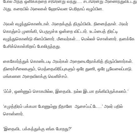
போல
அந்த
ஒளிக்கற்றை
சர்ரென்று
வந்து
….
சடாரென்று
அணைந்துவிட்டது
அது
.
கரையில்
அலைகள்
ஹோவென
பெரிதாய்
எழும்பின
.
அவள்
எழுந்துகொண்டாள்
.
அறைக்குத்
திரும்பிவிட
நினைத்தாள்
.
அவர்
கொஞ்சம்
முனங்கி
,
பெருமூச்சு
ஒன்றை
விட்டார்
.
உடம்பைத்
திரட்டி
எழுந்துகொண்டு
கிளம்பினார்
.
மீனவர்கள்
…
மெல்லச்
சொன்னார்
.
தனக்கே
பேசிக்கொள்கிறாப்
போலிருந்தது
.
கைகோர்த்துக்
கொண்டபடி
அவர்கள்
அறையைநோக்கித்
திரும்பினார்கள்
.
திரைச்சீலைகளும்
,
மெத்தைவிரிப்புகளும்
ஒரே
துணி
,
ஒரே
பூவேலைப்பாடு
.
மங்கலான
அறைவிளக்கு
வெளிச்சம்
.
‘ம்ப்ச்
,
ஒண்ணும்
சொகமில்ல
,
இதைவிட
நல்ல
இடமா
தங்கியிருக்கலாம்
.’
‘சமுத்திரம்
பக்கமா
போணும்னு
நீதானே
ஆசைப்பட்டே
…’
அலர்
பதில்
சொன்னார்
.
‘
இதைவிட
பக்கத்துக்கு
எங்க
போறது
?’