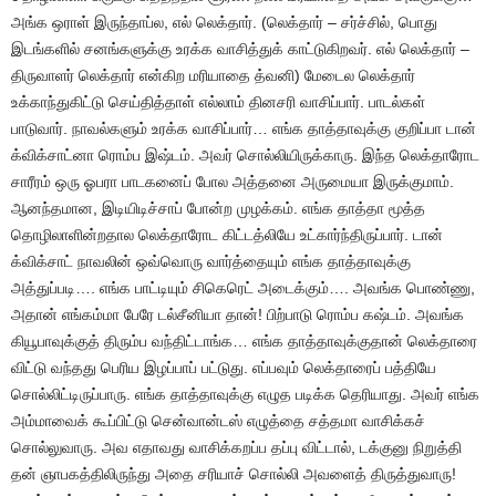
அங்க
ஒராள்
இருந்தாப்ல
,
எல்
லெக்தார்
. (
லெக்தார்
–
சர்ச்சில்
,
பொது
இடங்களில்
சனங்களுக்கு
உரக்க
வாசித்துக்
காட்டுகிறவர்
.
எல்
லெக்தார்
–
திருவாளர்
லெக்தார்
என்கிற
மரியாதை
த்வனி
)
மேடைல
லெக்தார்
உக்காந்துகிட்டு
செய்தித்தாள்
எல்லாம்
தினசரி
வாசிப்பார்
.
பாடல்கள்
பாடுவார்
.
நாவல்களும்
உரக்க
வாசிப்பார்
…
எங்க
தாத்தாவுக்கு
குறிப்பா
டான்
க்விக்சாட்னா
ரொம்ப
இஷ்டம்
.
அவர்
சொல்லியிருக்காரு
.
இந்த
லெக்தாரோட
சாரீரம்
ஒரு
ஓபரா
பாடகனைப்
போல
அத்தனை
அருமையா
இருக்குமாம்
.
ஆனந்தமான
,
இடியிடிச்சாப்
போன்ற
முழக்கம்
.
எங்க
தாத்தா
மூத்த
தொழிலாளின்றதால
லெக்தாரோட
கிட்டத்லியே
உட்கார்ந்திருப்பார்
.
டான்
க்விக்சாட்
நாவலின்
ஒவ்வொரு
வார்த்தையும்
எங்க
தாத்தாவுக்கு
அத்துப்படி
….
எங்க
பாட்டியும்
சிகெரெட்
அடைக்கும்
….
அவங்க
பொண்ணு
,
அதான்
எங்கம்மா
பேரே
டல்சீனியா
தான்
!
பிற்பாடு
ரொம்ப
கஷ்டம்
.
அவங்க
கியூபாவுக்குத்
திரும்ப
வந்திட்டாங்க
…
எங்க
தாத்தாவுக்குதான்
லெக்தாரை
விட்டு
வந்தது
பெரிய
இழப்பாப்
பட்டுது
.
எப்பவும்
லெக்தாரைப்
பத்தியே
சொல்லிட்டிருப்பாரு
.
எங்க
தாத்தாவுக்கு
எழுத
படிக்க
தெரியாது
.
அவர்
எங்க
அம்மாவைக்
கூப்பிட்டு
சென்வான்டஸ்
எழுத்தை
சத்தமா
வாசிக்கச்
சொல்லுவாரு
.
அவ
எதாவது
வாசிக்கறப்ப
தப்பு
விட்டால்
,
டக்குனு
நிறுத்தி
தன்
ஞாபகத்திலிருந்து
அதை
சரியாச்
சொல்லி
அவளைத்
திருத்துவாரு
!