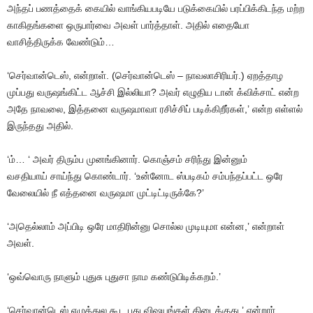
அந்தப்
பணத்தைக்
கையில்
வாங்கியபடியே
படுக்கையில்
பரப்பிக்கிடந்த
மற்ற
காகிதங்களை
ஒருபார்வை
அவள்
பார்த்தாள்
.
அதில்
எதையோ
வாசித்திருக்க
வேண்டும்
…
‘
செர்வான்டெஸ்
,
என்றாள்
. (
செர்வான்டெஸ்
–
நாவலாசிரியர்
.)
ஏறத்தாழ
முப்பது
வருஷங்கிட்ட
ஆச்சி
இல்லியா
?
அவர்
எழுதிய
டான்
க்விக்சாட்
என்ற
அதே
நாவலை
,
இத்தனை
வருஷமாவா
ரசிச்சிப்
படிக்கிறீர்கள்
,’
என்ற
எள்ளல்
இருந்தது
அதில்
.
‘ம்
… ‘
அவர்
திரும்ப
முனங்கினார்
.
கொஞ்சம்
சரிந்து
இன்னும்
வசதியாய்
சாய்ந்து
கொண்டார்
. ‘
உன்னோட
ஸ்படிகம்
சம்பந்தப்பட்ட
ஒரே
வேலையில்
நீ
எத்தனை
வருஷமா
முட்டிட்டிருக்கே
?’
‘அதெல்லாம்
அப்பிடி
ஒரே
மாதிரின்னு
சொல்ல
முடியுமா
என்ன
,’
என்றாள்
அவள்
.
‘
ஒவ்வொரு
நாளும்
புதுசு
புதுசா
நாம
கண்டுபிடிக்கறம்
.’
‘செர்வான்டெஸ்
எழுத்துல
கூட
புது
விஷயங்கள்
கிடைக்குது
,’
என்றார்