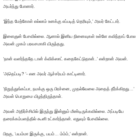
அயர்ந்து
போனார்
.
‘இந்த
மேற்கோள்
எல்லாம்
உனக்கு
எப்படித்
தெரியும்
,’
அவர்
கேட்டார்
.
இளைஞன்
பேசவில்லை
.
ஆனால்
இனிய
நினைவுகள்
உள்ளே
கவிந்தாப்
போல
அவன்
முகம்
பரவசமாகி
யிருந்தது
.
‘நான்
வளர்ந்ததே
டான்
க்விக்ஸாட்
கதைகேட்டுதான்
..’
என்றான்
அவன்
.
‘அதெப்படி
? ‘-
என
அவர்
ஆச்சர்யம்
காட்டினார்
.
‘நிறுத்துங்கப்பா
,
நமக்கு
ஒரு
பிரச்னை
,
முதல்வேலை
அதைத்
தீர்க்கிறது
…’
அவள்
பொறுமை
யிழந்திருந்தாள்
.
அவன்
அதிர்ச்சியில்
இருந்து
இன்னும்
மீண்டிருக்கவில்லை
.
அப்படியே
தரைக்கம்பளத்தில்
கூனி
உட்கார்ந்தான்
.
எதுவும்
பேசவில்லை
.
பிறகு
, ‘
பயம்மா
இருக்கு
,
பயம்
…
ம்ம்ம்
,’
என்றான்
.