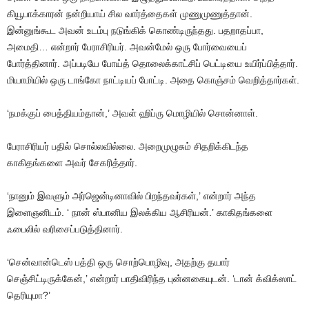
கியூபாக்காரன்
நன்றியாய்
சில
வார்த்தைகள்
முணுமுணுத்தான்
.
இன்னுங்கூட
அவன் உடம்பு
நடுங்கிக்
கொண்டிருந்தது
.
பதறாதப்பா
,
அமைதி
…
என்றார்
பேராசிரியர்
.
அவன்மேல்
ஒரு
போர்வையைப்
போர்த்தினார்
.
அப்படியே
போய்த்
தொலைக்காட்சிப்
பெட்டியை
உயிர்ப்பித்தார்
.
மியாமியில்
ஒரு
டாங்கோ
நாட்டியப்
போட்டி
.
அதை
கொஞ்சம்
வெறித்தார்கள்
.
‘நமக்குப்
பைத்தியம்தான்
,’
அவள்
ஹிப்ரு
மொழியில்
சொன்னாள்
.
பேராசிரியர்
பதில்
சொல்லவில்லை
.
அறைமுழுசும்
சிதறிக்கிடந்த
காகிதங்களை
அவர்
சேகரித்தார்
.
‘நானும்
இவளும்
அர்ஜென்டினாவில்
பிறந்தவர்கள்
,’
என்றார்
அந்த
இளைஞனிடம்
. ‘
நான்
ஸ்பானிய
இலக்கிய
ஆசிரியன்
.’
காகிதங்களை
ஃபைலில்
வரிசைப்படுத்தினார்
.
‘சென்வான்டெஸ்
பத்தி
ஒரு
சொற்பொழிவு
,
அதற்கு
தயார்
செஞ்சிட்டிருக்கேன்
,’
என்றார்
பாதிவிரிந்த
புன்னகையுடன்
. ‘
டான்
க்விக்ஸாட்
தெரியுமா
?’