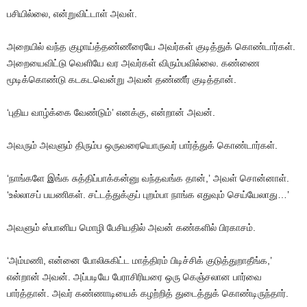
பசியில்லை
,
என்றுவிட்டாள்
அவள்
.
அறையில்
வந்த
குழாய்த்தண்ணீரையே
அவர்கள்
குடித்துக்
கொண்டார்கள்
.
அறையைவிட்டு
வெளியே
வர
அவர்கள்
விரும்பவில்லை
.
கண்ணை
மூடிக்கொண்டு
கடகடவென்று
அவன்
தண்ணீர்
குடித்தான்
.
‘புதிய
வாழ்க்கை
வேண்டும்’
எனக்கு
,
என்றான்
அவன்
.
அவரும்
அவளும்
திரும்ப
ஒருவரையொருவர்
பார்த்துக்
கொண்டார்கள்
.
‘நாங்களே
இங்க
சுத்திப்பாக்கன்னு
வந்தவங்க
தான்
,’
அவள்
சொன்னாள்
.
‘
உல்லாசப்
பயணிகள்
.
சட்டத்துக்குப்
புறம்பா
நாங்க
எதுவும்
செய்யேலாது
…’
அவளும்
ஸ்பானிய
மொழி
பேசியதில்
அவன்
கண்களில்
பிரகாசம்
.
‘அம்மணி
,
என்னை
போலிசுகிட்ட
மாத்திரம்
பிடிச்சிக்
குடுத்துறாதீங்க
,’
என்றான்
அவன்
.
அப்படியே
பேராசிரியரை
ஒரு
கெஞ்சலான
பார்வை
பார்த்தான்
.
அவர்
கண்ணாடியைக்
கழற்றித்
துடைத்துக்
கொண்டிருந்தார்
.