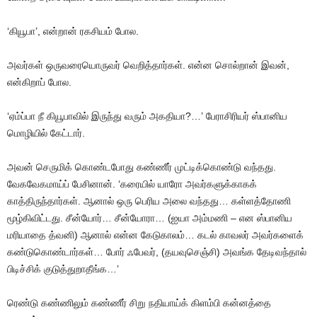
‘கியூபா’
,
என்றான்
ரகசியம்
போல
.
அவர்கள்
ஒருவரையொருவர்
வெறித்தார்கள்
.
என்ன
சொல்றான்
இவன்
,
என்கிறாப்
போல
.
‘ஏம்ப்பா
நீ
கியூபாவில்
இருந்து
வரும்
அகதியா
?…’
பேராசிரியர்
ஸ்பானிய
மொழியில்
கேட்டார்
.
அவன்
செருமிக்
கொண்டபோது
கண்ணீர்
முட்டிக்கொண்டு
வந்தது
.
வேகவேகமாய்ப்
பேசினான்
. ‘
கரையில்
யாரோ
அவர்களுக்காகக்
காத்திருந்தார்கள்
.
ஆனால்
ஒரு
பெரிய
அலை
வந்தது
…
கள்ளத்தோணி
மூழ்கிவிட்டது
.
சீன்யோர்
…
சீன்யோரா
… (
ஐயா
அம்மணி
–
என
ஸ்பானிய
மரியாதை
த்வனி
)
ஆனால்
என்ன
கேடுகாலம்
…
கடல்
காவலர்
அவர்களைக்
கண்டுகொண்டார்கள்
…
போர்
ஃபேவர்
, (
தயவுசெஞ்சி
)
அவங்க
தேடிவந்தால்
பிடிச்சிக்
குடுத்துறாதீங்க
…’
ரெண்டு
கண்ணிலும்
கண்ணீர்
சிறு
நதியாய்க்
கிளம்பி
கன்னத்தை