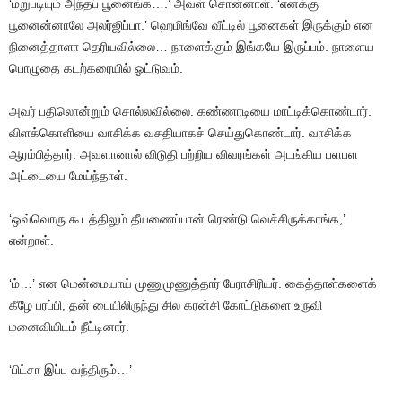
‘மறுபடியும்
அந்தப்
பூனைங்க
….’
அவள்
சொன்னாள்
. ‘
எனக்கு
பூனைன்னாலே
அலர்ஜிப்பா
.’
ஹெமிங்வே
வீட்டில்
பூனைகள்
இருக்கும்
என
நினைத்தாளா
தெரியவில்லை
…
நாளைக்கும்
இங்கயே
இருப்பம்
.
நாளைய
பொழுதை
கடற்கரையில்
ஓட்டுவம்
.
அவர்
பதிலொன்றும்
சொல்லவில்லை
.
கண்ணாடியை
மாட்டிக்கொண்டார்
.
விளக்கொளியை
வாசிக்க
வசதியாகச்
செய்துகொண்டார்
.
வாசிக்க
ஆரம்பித்தார்
.
அவளானால்
விடுதி
பற்றிய
விவரங்கள்
அடங்கிய
பளபள
அட்டையை
மேய்ந்தாள்
.
‘
ஒவ்வொரு
கூடத்திலும்
தீயணைப்பான்
ரெண்டு
வெச்சிருக்காங்க
,’
என்றாள்
.
‘ம்
…’
என
மென்மையாய்
முணுமுணுத்தார்
பேராசிரியர்
.
கைத்தாள்களைக்
கீழே
பரப்பி
,
தன்
பையிலிருந்து
சில
கரன்சி
கோட்டுகளை
உருவி
மனைவியிடம்
நீட்டினார்
.
‘பிட்சா
இப்ப
வந்திரும்
…’