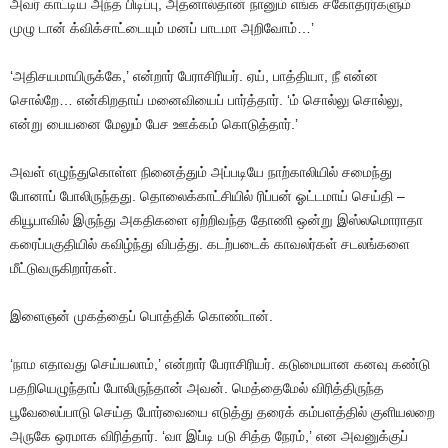
அவர்
காட்டிய
அந்த
பிடிப்பு
,
அதனால்தான்
நானும்
எங்க
சகோதரர்களும்
முழு
டான்
க்விக்சாட்டையும்
மனப்
பாடமா
அறிவோம்
…’
‘அதிசயமாயிருக்கே
,’
என்றார்
பேராசிரியர்
.
ஏய்
,
பாத்தியா
,
நீ
என்ன
சொல்றே
…
என்கிறதாய்
மனைவியைப்
பார்த்தார்
. ‘
ம்
சொல்லு
சொல்லு
,
என்று
பையனை
மேலும்
பேச
ஊக்கம்
கொடுத்தார்
.’
அவள்
எழுந்துகொள்ள
நினைத்தும்
அப்படியே
நாற்காலியில்
சமைந்து
போனாப்
போலிருந்தது
.
தொலைக்காட்சியில்
ரிப்பன்
ஓட்டமாய்
செய்தி
–
கியூபாவில்
இருந்து
அகதிகளை
ஏற்றிவந்த
தோணி
ஒன்று
இஸ்லமொராதா
கரைப்பகுதியில்
கவிழ்ந்து
விபத்து
.
கடற்படைக்
காவலர்கள்
சடலங்களை
மீட்டுவருகிறார்கள்
.
இளைஞன்
முகத்தைப்
பொத்திக்
கொண்டான்
.
‘நாம
எதாவது
செய்யலாம்
,’
என்றார்
பேராசிரியர்
.
கடுமையான
கனவு
கண்டு
பதறியெழுந்தாப்
போலிருந்தான்
அவன்
.
மெத்தைமேல்
விரித்திருந்த
பூவேலைப்பாடு
செய்த
போர்வையை
எடுத்து
தரைக்
கம்பளத்தில்
குளியலறை
அருகே
ஒரமாக
விரித்தார்
. ‘
வா
இப்டி
படு
சித்த
நேரம்
,’
என
அவனுக்குப்