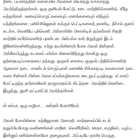
நீண்ட
பயணத்தின்
களைப்பில்
அவர்கள்
வியர்த்து
கசகசத்து
அயர்ந்திருந்தார்கள்
.
ஒரு
குளியல்
போட்டு
,
உடை
மாற்றிக்கொண்டு
.
கீழே
வந்தார்கள்
.
உணவுப்பொருட்களையும்
பானங்களையும்
விற்கும்
யந்திரங்களை
,
பனிச்சில்லுகள்
கக்கும்
பெட்டிகளைத்
தாண்டி
,
நீச்சல்
குளம்
கடக்க
,
வெளியே
புல்வெளி
.
அங்காங்கே
பிளாஸ்டிக்
தம்ளர்கள்
சிதறி
காற்றில்
உயிர்கொண்டு
புரண்டன
.
பின்பக்க
கார்
நிறுத்தும்
இடம்
ஜிலோவென்னிருந்தது
.
சற்று
தயங்கினாற்
போல
அவள்
நின்றாள்
.
அங்கேயிருந்து
கடலைப்
பார்க்க
கிளைபிரிந்தது
சென்று
ஒரு
ஒற்றையடிப்
பா
தை
யை
தந்தது
.
ஒருவர்
கையை
ஒருவர்
பற்றிக்கொண்டு
ஆசுவாச
நடை
.
சாண்டல்
செருப்புகள்
மணலில்
சிக்காதபடி
கவனமான
நடை
.
கரை
சின்னச்
சின்ன
அகல
உப்பங்கழிகளாக
ஊடறுபட்டிருந்தது
.
உட்காரப்
போட்டிருந்த
நாற்காலிகள்
தாறுமாறாய்க்
கிடந்தன
.
அவற்றில்
ரெண்டை
இழுத்து
,
தூசி
தட்டிவிட்டு
அமர்ந்தார்கள்
.
ஸ்
ஸப்பா
,
ஒரு
வழியா
…
என்றார்
பேராசிரியர்
.
அவள்
பேசவில்லை
.
சுற்றிலுமான
அமைதி
.
காற்றலைப்பில்
கடல்
ததும்பியபோது
வண்ணங்கள்
மாறின
.
வெளிர்நீலம்
,
ஊதா
,
கருநீலம்
,
பழுப்பு
…
இன்னும்
என்னென்னவோ
குழைவுகள்
.
அப்படியே
தாமிர
மெருகு
.