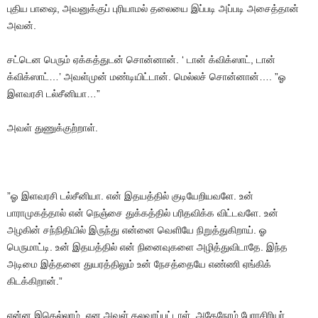
புதிய
பாஷை
,
அவனுக்குப்
புரியாமல்
தலையை
இப்படி
அப்படி
அசைத்தான்
அவன்
.
சட்டென
பெரும்
ஏக்கத்துடன்
சொன்னான்
. ‘
டான்
க்விக்ஸாட்
,
டான்
க்விக்ஸாட்
…’
அவள்முன்
மண்டியிட்டான்
.
மெல்லச்
சொன்னான்
…. ”
ஓ
இளவரசி
டல்சீனியா
…”
அவள்
துணுக்குற்றாள்
.
”
ஓ
இளவரசி
டல்சீனியா
.
என்
இதயத்தில்
குடியேறியவளே
.
உன்
பாராமுகத்தால்
என்
நெஞ்சை
துக்கத்தில்
பரிதவிக்க
விட்டவளே
.
உன்
அழகின்
சந்நிதியில்
இருந்து
என்னை
வெளியே
நிறுத்துகிறாய்
.
ஓ
பெருமாட்டி
.
உன்
இதயத்தில்
என்
நினைவுகளை
அழித்துவிடாதே
.
இந்த
அடிமை
இத்தனை
துயரத்திலும்
உன்
நேசத்தையே
எண்ணி
ஏங்கிக்
கிடக்கிறான்
.”
என்ன
இதெல்லாம்
,
என
அவள்
கலவரப்பட்டாள்
.
அதேநேரம்
பேராசிரியர்