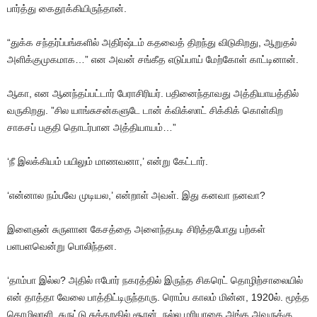
பார்த்து
கைதூக்கியிருந்தான்
.
“
துக்க
சந்தர்ப்பங்களில்
அதிர்ஷ்டம்
கதவைத்
திறந்து
விடுகிறது
,
ஆறுதல்
அளிக்குமுகமாக
…”
என
அவன்
சங்கீத
எடுப்பாய்
மேற்கோள்
காட்டினான்
.
ஆகா
,
என
ஆனந்தப்பட்டார்
பேராசிரியர்
.
பதினைந்தாவது
அத்தியாயத்தில்
வருகிறது
. ”
சில
யாங்சுசன்களுடே
டான்
க்விக்ஸாட்
சிக்கிக்
கொள்கிற
சாகசப்
பகுதி
தொடர்பான
அத்தியாயம்
…”
‘நீ
இலக்கியம்
பயிலும்
மாணவனா
,’
என்று
கேட்டார்
.
‘என்னால
நம்பவே
முடியல
,’
என்றாள்
அவள்
.
இது
கனவா
நனவா
?
இளைஞன்
சுருளான
கேசத்தை
அளைந்தபடி
சிரித்தபோது
பற்கள்
பளபளவென்று
பொலிந்தன
.
‘தாம்பா
இல்ல
?
அதில்
ஈபோர்
நகரத்தில்
இருந்த
சிகரெட்
தொழிற்சாலையில்
என்
தாத்தா
வேலை
பாத்திட்டிருந்தாரு
.
ரொம்ப
காலம்
மின்ன
, 1920
ல்
.
மூத்த
தொழிலாளி
.
சுருட்டு
சுத்தறதில்
சூரன்
.
நல்ல
மரியாதை
அங்க
அவருக்கு
…