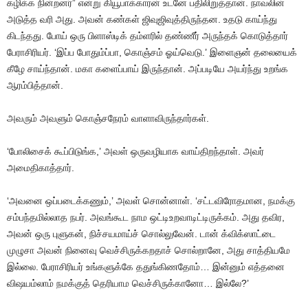
கழிக்க நின்றனர்
”
என்று
கியூபாக்காரன்
உடனே
பதிலிறுத்தான்
.
நாவலின்
அடுத்த
வரி
அது
.
அவன்
கண்கள்
ஜிவுஜிவுத்திருந்தன
.
உதடு
காய்ந்து
கிடந்தது
.
போய்
ஒரு
பிளாஸ்டிக்
தம்ளரில்
தண்ணீர்
அருந்தக்
கொடுத்தார்
பேராசிரியர்
. ‘
இப்ப
போதும்ப்பா
,
கொஞ்சம்
ஓய்வெடு
.’
இளைஞன்
தலையைக்
கீழே
சாய்ந்தான்
.
மகா
களைப்பாய்
இருந்தான்
.
அப்படியே
அயர்ந்து
உறங்க
ஆரம்பித்தான்
.
அவரும்
அவளும்
கொஞ்சநேரம்
வாளாவிருந்தார்கள்
.
‘போலிசைக்
கூப்பிடுங்க
,’
அவள்
ஒருவழியாக
வாய்திறந்தாள்
.
அவர்
அமைதிகாத்தார்
.
‘அவனை
ஒப்படைக்கணும்
,’
அவள்
சொன்னாள்
. ‘
சட்டவிரோதமான
,
நமக்கு
சம்பந்தமில்லாத
நபர்
.
அவங்கூட
நாம
ஒட்டிஉறவாடிட்டிருக்கம்
.
அது
தவிர
,
அவன்
ஒரு
புளுகன்
,
நிச்சயமாய்ச்
சொல்லுவேன்
.
டான்
க்விக்ஸாட்டை
முழுசா
அவன்
நினைவு
வெச்சிருக்கறதாச்
சொல்றானே
,
அது
சாத்தியமே
இல்லை
.
பேராசிரியர்
உங்களுக்கே
ததுங்கிணதோம்
…
இன்னும்
எத்தனை
விஷயம்லாம்
நமக்குத்
தெரியாம
வெச்சிருக்கானோ
…
இல்லே
?’