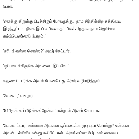
போல
.
‘எனக்கு
கிறுக்கு
பிடிச்சிரும்
போலருக்கு
,
நாம
சிந்திக்கிற
சக்தியை
இழந்துட்டம்
.
நீங்க
இப்பிடி
பிடிவாதம்
பிடிக்கிறதால
நாம
ஜெயில்ல
கம்பியெண்ணப்
போறம்
.’
‘சரி
,
நீ
என்ன
சொல்ற
?’
அவர்
கேட்டார்
.
‘ஒப்படைச்சிருங்க
அவனை
.
இப்பவே
.’
கதவைப்
பார்க்க
அவள்
போனபோது
அவர்
வழிமறித்தார்
.
‘வேணா
,’
என்றார்
.
‘911
ஐக்
கூப்பிடுங்கன்றேன்ல
,’
என்றாள்
அவள்
கோபமாக
.
‘வேணாம்மா
,
உன்னால
அவனை
ஒப்படைக்க
முடியுமா
சொல்லு
?
உன்னை
அவன்
டல்சீனியான்னு
கூப்பிட்டான்
.
அவங்கம்மா
பேர்
.
உன்
கையை