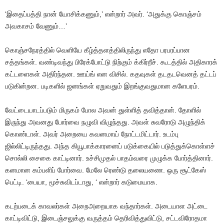
‘இதைப்பத்தி
நான்
யோசிக்கணும்
,’
என்றார்
அவர்
. ‘
அதுக்கு
கொஞ்சம்
அவகாசம்
வேணும்
…’
கொஞ்சநேரத்தில்
வெளியே
கீழ்த்தளத்திலிருந்து
எதோ
பரபரப்பான
சத்தங்கள்
.
வண்டிவந்து
பிரேக்போட்டு
நிற்கும்
க்கிர்றீச்
.
கூடத்தில்
அதிகாரக்
கட்டளைகள்
அதிர்ந்தன
.
ஊய்ங்
என
விசில்
.
கதவுகள்
தடதடவெனத்
தட்டப்
படுகின்றன
.
படிகளில்
ஜனங்கள்
ஏறுவதும்
இறங்குவதுமான
களேபரம்
.
வேட்டையாடப்படும்
மிருகம்
போல
அவன்
துள்ளித்
தவித்தான்
.
தோளில்
இருந்து
அவனது
போர்வை
நழுவி
விழுந்தது
.
அவள்
சுவரோடு
அழுந்திக்
கொண்டாள்
.
அவர்
அறையை
கவனமாய்
நோட்டமிட்டார்
.
உடம்பு
ஜில்லிட்டிருந்தது
.
அந்த
கியூபாக்காரனைப்
படுக்கையில்
படுத்துக்கொள்ளச்
சொல்லி
சைகை
காட்டினார்
.
உச்சிமுதல்
பாதம்வரை
முழுக்க
போர்த்தினார்
.
கனமான
கம்பளிப்
போர்வை
.
மேலே
ரெண்டு
தலையணை
.
ஒரு
சூட்கேஸ்
பெட்டி
. ‘
பையா
,
மூச்சுவிடப்டாது
, ‘
என்றார்
கடுமையாக
.
கடற்படைக்
காவலர்கள்
அறைஅறையாக
வந்தார்கள்
.
அடையாள
அட்டை
காட்டிவிட்டு
,
இடைஞ்சலுக்கு
வருத்தம்
தெரிவித்துவிட்டு
,
சட்டவிரோதமா