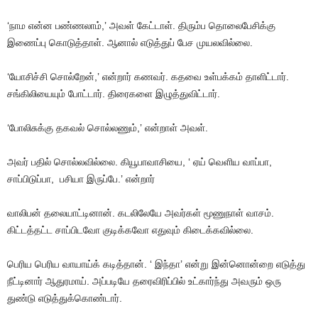
‘நாம
என்ன
பண்ணலாம்
,’
அவள்
கேட்டாள்
.
திரும்ப
தொலைபேசிக்கு
இணைப்பு
கொடுத்தாள்
.
ஆனால்
எடுத்துப்
பேச
முயலவில்லை
.
‘யோசிச்சி
சொல்றேன்
,’
என்றார்
கணவர்
.
கதவை
உள்பக்கம்
தாளிட்டார்
.
சங்கிலியையும்
போட்டார்
.
திரைகளை
இழுத்துவிட்டார்
.
‘போலிசுக்கு
தகவல்
சொல்லணும்
,’
என்றாள்
அவள்
.
அவர்
பதில்
சொல்லவில்லை
.
கியூபாவாசியை
, ‘
ஏய்
வெளிய
வாப்பா
,
சாப்பிடுப்பா
,
பசியா
இருப்பே
.’
என்றார்
வாலிபன்
தலையாட்டினான்
.
கடலிலேயே
அவர்கள்
மூணுநாள்
வாசம்
.
கிட்டத்தட்ட
சாப்பிடவோ
குடிக்கவோ
எதுவும்
கிடைக்கவில்லை
.
பெரிய
பெரிய
வாயாய்க்
கடித்தான்
. ‘
இந்தா’
என்று
இன்னொன்றை
எடுத்து
நீட்டினார்
ஆதுரமாய்
.
அப்படியே
தரைவிரிப்பில்
உட்கார்ந்து
அவரும்
ஒரு
துண்டு
எடுத்துக்கொண்டார்
.