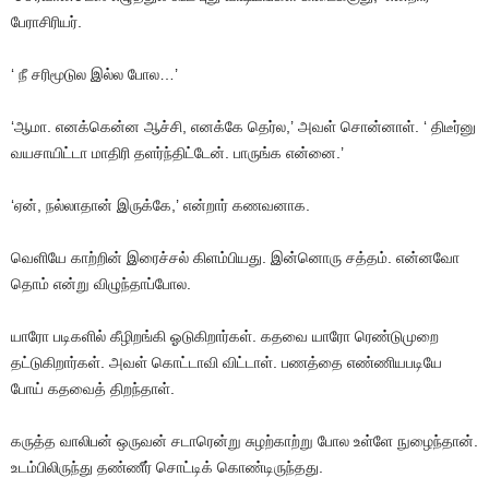
பேராசிரியர்
.
‘
நீ
சரிமூடுல
இல்ல
போல
…’
‘ஆமா
.
எனக்கென்ன
ஆச்சி
,
எனக்கே
தெர்ல
,’
அவள்
சொன்னாள்
. ‘
திடீர்னு
வயசாயிட்டா
மாதிரி
தளர்ந்திட்டேன்
.
பாருங்க
என்னை
.’
‘ஏன்
,
நல்லாதான்
இருக்கே
,’
என்றார்
கணவனாக
.
வெளியே
காற்றின்
இரைச்சல்
கிளம்பியது
.
இன்னொரு
சத்தம்
.
என்னவோ
தொம்
என்று
விழுந்தாப்போல
.
யாரோ
படிகளில்
கீழிறங்கி
ஓடுகிறார்கள்
.
கதவை
யாரோ
ரெண்டுமுறை
தட்டுகிறார்கள்
.
அவள்
கொட்டாவி
விட்டாள்
.
பணத்தை
எண்ணியபடியே
போய்
கதவைத்
திறந்தாள்
.
கருத்த
வாலிபன்
ஒருவன்
சடாரென்று
சுழற்காற்று
போல
உள்ளே
நுழைந்தான்
.
உடம்பிலிருந்து
தண்ணீர்
சொட்டிக்
கொண்டிருந்தது
.