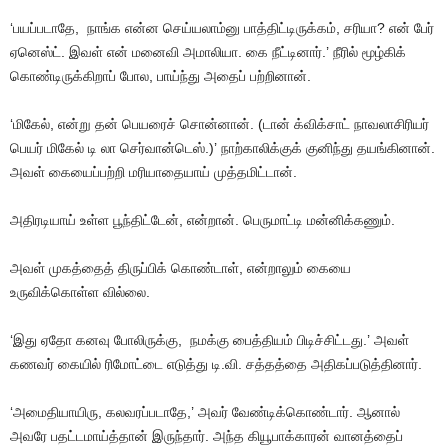
‘பயப்படாதே
,
நாங்க
என்ன
செய்யலாம்னு
பாத்திட்டிருக்கம்
,
சரியா
?
என்
பேர்
ஏனெஸ்ட்
.
இவள்
என்
மனைவி
அமாலியா
.
கை
நீட்டினார்
.’
நீரில்
மூழ்கிக்
கொண்டிருக்கிறாப்
போல
,
பாய்ந்து
அதைப்
பற்றினான்
.
‘மிகேல்
,
என்று
தன்
பெயரைச்
சொன்னான்
. (
டான்
க்விக்சாட்
நாவலாசிரியர்
பெயர்
மிகேல்
டி
லா
செர்வான்டெஸ்
.)’
நாற்காலிக்குக்
குனிந்து
தயங்கினான்
.
அவள்
கையைப்பற்றி
மரியாதையாய்
முத்தமிட்டான்
.
அதிரடியாய்
உள்ள
பூந்திட்டேன்
,
என்றான்
.
பெருமாட்டி
மன்னிக்கணும்
.
அவள்
முகத்தைத்
திருப்பிக்
கொண்டாள்
,
என்றாலும்
கையை
உருவிக்கொள்ள
வில்லை
.
‘இது
ஏதோ
கனவு
போலிருக்கு
,
நமக்கு
பைத்தியம்
பிடிச்சிட்டது
.’
அவள்
கணவர்
கையில்
ரிமோட்டை
எடுத்து
டி
.
வி
.
சத்தத்தை
அதிகப்படுத்தினார்
.
‘அமைதியாயிரு
,
கலவரப்படாதே
,’
அவர்
வேண்டிக்கொண்டார்
.
ஆனால்
அவரே
பதட்டமாய்த்தான்
இருந்தார்
.
அந்த
கியூபாக்காரன்
வானத்தைப்