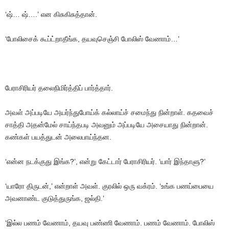
‘ஷ்
…
ஷ்
….’
என
கிசுகிசுத்தான்
.
‘
போலிசைக்
கூப்ட்றாதீங்க
,
தயவுசெஞ்சி
போலிஸ்
வேணாம்
…’
பேராசிரியர்
தலைநிமிர்த்திப்
பார்த்தார்
.
அவள்
அப்படியே
அயர்ந்துபோய்க்
கல்லாய்ச்
சமைந்து
நின்றாள்
.
கதவைச்
சாத்தி
அதன்மேல்
சாய்ந்தபடி
அவனும்
அப்படியே
அசையாது
நின்றான்
.
கண்கள்
பயத்துடன்
அலைபாய்ந்தன
.
‘என்ன
நடக்குது
இங்க?’
,
என்று
கேட்டார்
பேராசிரியர்
. ‘
யார்
இந்தாளு
?’
‘யாரோ
திருடன்
,’
என்றாள்
அவள்
.
குரலில்
ஒரு
வக்ரம்
. ‘
உங்க
பணப்பையை
அவனாண்ட
குடுத்துருங்க
,
ஜல்தி
.’
‘இல்ல
பணம்
வேணாம்
,
தயவு
பண்ணி
வேணாம்
.
பணம்
வேணாம்
.
போலிஸ்