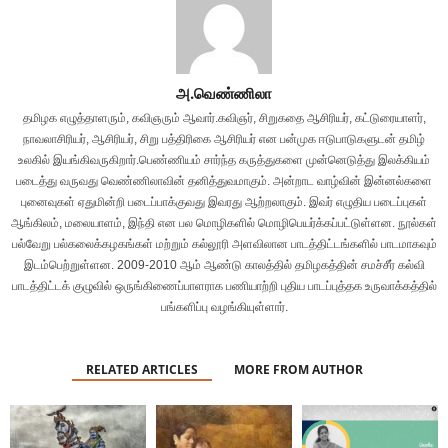
அ.வெண்ணிலா
தமிழக எழுத்தாளரும், கவிஞரும் ஆவார்.கவிஞர், சிறுகதை ஆசிரியர், கட்டுரையாளர்,
நாவலாசிரியர், ஆசிரியர், சிறு பத்திரிகை ஆசிரியர் என பன்முக ஈடுபாடுகளுடன் தமிழ்
உலகில் இயங்கிவருகிறார்.பெண்ணியம் சார்ந்த கருத்துகளை முன்னெடுத்து இலக்கியம்
படைத்து வருவது வெண்ணிலாவின் தனித்துவமாகும். அன்றாட வாழ்வின் இன்னல்களை
புனைவுகள் ஏதுமின்றி படைப்பாக்குவது இவரது ஆற்றலாகும். இவர் எழுதிய படைப்புகள்
ஆங்கிலம், மலையாளம், இந்தி என பல மொழிகளில் மொழிபெயர்க்கப்பட்டுள்ளன. நூல்கள்
பல்வேறு பல்கலைக்கழகங்கள் மற்றும் கல்லூரி அளவிலான பாடத்திட்டங்களில் பாடமாகவும்
இடம்பெற்றுள்ளன. 2009-2010 ஆம் ஆண்டு காலத்தில் தமிழகத்தின் சமச்சீர் கல்வி
பாடத்திட்டக் குழுவில் ஒருங்கிணைப்பாளராக பணியாற்றி புதிய பாடப்புத்தக உருவாக்கத்தில்
பங்களிப்பு வழங்கியுள்ளார்.
RELATED ARTICLES
MORE FROM AUTHOR