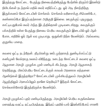
இருந்தது கோட்டை. பேருந்து நிலையத்திலிருந்து மேற்கில் திரும்பி இரண்டு
நிமிடங்கள் நடந்தால் மதில் சுவர் எதிர்ப்பட்டது. ஓர் அடி நீளத்திற்கு
இருக்கலாம் கோட்டையின் செங்கல். செங்கல் வரிசைக்கு சிமெண்டோ,
சுண்ணாம்போ இருப்பதற்கான அறிகுறி இல்லை. ஊருக்குப் புறமுதுகு
காட்டியதுபோல் சுவர் அந்த இடத்தில்தான் முடிவடைகிறது. சுவருக்கும்
பக்கத்தில் உள்ள பேருந்து நிலைய பெரிய சுவருக்கும் இடையில் ஓர் ஆள்
போக, எதிரில் ஓர் ஆள் வர முடியாது. ஒதுங்கி நிற்க வேண்டும். அவ்வளவு
குறுகிய பாதை.
சுவரை ஒட்டி நடந்தேன். தீடிரென்று ஊர் முற்றாகத் துண்டிக்கப்பட்டு
கண்முன் வேறொரு உலகம் விரிந்தது. உடைந்த கோட்டைச் சுவரை ஒட்டி
ஆழமான அகழி. முழுக்க முள் மண்டிக் கிடந்தது. அகழி ஆழமாகத்
தெரிந்தது. மிகப்பெரிய கோட்டைக்குக் காவல் அரணாக எத்தனை
ஆண்டுகள் இருந்ததோ? கோட்டையின் முக்கியத்துவம் அகழியின்
ஆழத்திலும் அமைப்பிலும் தானே தெரியும்? இந்தக் கோட்டை
செல்வாக்கோடு இருந்திருக்க வேண்டும்.
அகழி முழுக்கப் புதர் மண்டியிருந்தது. அகழியின் பெரிய கருங்கல்லை
மறைத்து வறட்டி தட்டியிருந்தது. இந்தப் புதரில் யார் இறங்கிப்போய் சாணி