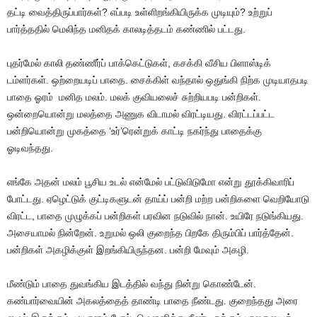
தட்டி வைத்திருப்பார்கள்? எப்படி உள்ளிறங்கியிருக்க முடியும்? உற்றுப்
பார்த்ததில் மெலிந்த மனிதக் காலடித்தடம் கண்ணில் பட்டது.
புதர்மேல் காலி தண்ணீர்ப் பாக்கெட்டுகள், கசக்கி வீசிய பிளாஸ்டிக்
டம்ளர்கள். ஒற்றையடிப் பாதை. சைக்கிள் வந்தால் ஒதுங்கி நிற்க முடியாதபடி
பாதை ஓரம் மனித மலம். மலக் குவியலைச் சுற்றியபடி பன்றிகள்.
ஒன்றையொன்று மலத்தை அணுக விடாமல் விரட்டியது. விரட்டப்பட்ட
பன்றியொன்று முகத்தை ‘உர்’ரென்றுக் காட்டி நகர்ந்து பாதைக்கு
ஓடிவந்தது.
எங்கே அதன் மலம் பூசிய உடல் என்மேல் பட்டுவிடுமோ என்று தூக்கிவாரிப்
போட்டது. ஏழெட்டுக் குட்டிகளுடன் தாய்ப் பன்றி மற்ற பன்றிகளை வெறியோடு
விரட்ட, பாதை முழுக்கப் பன்றிகள் பரவின நடுவில் நான். உயிரே நடுங்கியது.
அசையாமல் நின்றேன். உறுமல் ஒலி குறைந்த பிறகே திரும்பிப் பார்த்தேன்.
பன்றிகள் அகழிக்குள் இறங்கியிருந்தன. பன்றி மேவும் அகழி.
மீண்டும் பாதை துவங்கிய இடத்தில் வந்து நின்று கொண்டேன்.
கண்பார்வையின் அகலத்தைத் தாண்டி பாதை நீண்டது. குறைந்தது அரை