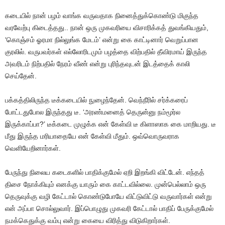
கடையில் நான் பழம் வாங்க வருவதாக நினைத்துக்கொண்டு மிகுந்த
வரவேற்பு கிடைத்தது.. நான் ஒரு முகவரியை விசாரிக்கத் துவங்கியதும்,
‘கொஞ்சம் ஓரமா நில்லுங்க மேடம்’ என்று கை காட்டினார் வெறுப்பான
குரலில். வருபவர்கள் எல்லோரிடமும் பழத்தை விற்பதில் தீவிரமாய் இருந்த
அவரிடம் நிற்பதில் நேரம் வீண் என்று புரிந்தவுடன் இடத்தைக் காலி
செய்தேன்.
பக்கத்திலிருந்த டீக்கடையில் நுழைந்தேன். வெந்நீரில் சர்க்கரைப்
போட்டதுபோல இருந்தது டீ. ‘அரண்மனைத் தெருன்னு நம்மூர்ல
இருக்காப்பா?’ டீக்கடை முழுக்க என் கேள்வி டீ கிளாஸாக கை மாறியது. டீ
மீது இருந்த மரியாதையே என் கேள்வி மீதும். ஒவ்வொருவராக
வெளியேறினார்கள்.
பேருந்து நிலைய கடைகளில் பாதிக்குமேல் ஏறி இறங்கி விட்டேன். எந்தத்
திசை நோக்கியும் எனக்கு யாரும் கை காட்டவில்லை. முன்பெல்லாம் ஒரு
தெருவுக்கு வழி கேட்டால் கொண்டுபோயே விட்டுவிட்டு வருவார்கள் என்று
என் அப்பா சொல்லுவார். இப்பொழுது முகவரி கேட்டால் பாதிப் பேருக்குமேல்
நமக்கெதுக்கு வம்பு என்று கையை விரித்து விடுகிறார்கள்.