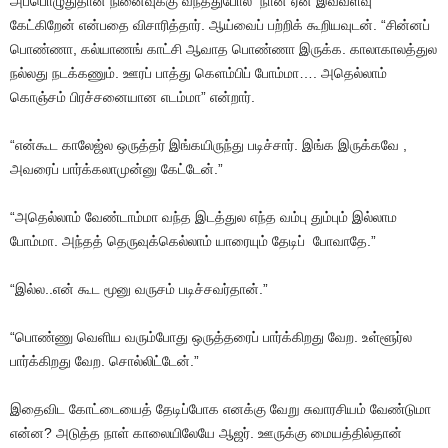
அப்பொழுதுதான் நினைவுக்கு வந்ததுபோல் நான் ஏன் இவ்வளவு
கேட்கிறேன் என்பதை விசாரித்தார். ஆய்வைப் பற்றிக் கூறியவுடன். “சின்னப்
பொண்ணா, கல்யாணங் காட்சி ஆவாத பொண்ணா இருக்க. காலாகாலத்துல
நல்லது நடக்கணும். ஊரப் பாத்து கெளம்பிப் போம்மா…. அதெல்லாம்
கொஞ்சம் பிரச்சனையான எடம்மா” என்றார்.
“என்கூட காலேஜ்ல ஒருத்தர் இங்கயிருந்து படிச்சார். இங்க இருக்கவே ,
அவரைப் பார்க்கலாமுன்னு கேட்டேன்.”
“அதெல்லாம் வேண்டாம்மா வந்த இடத்துல எந்த வம்பு தும்பும் இல்லாம
போம்மா. அந்தத் தெருவுக்கெல்லாம் யாரையும் தேடிப் போவாதே.”
“இல்ல..என் கூட மூனு வருசம் படிச்சவர்தான்.”
“பொண்ணு வெளிய வரும்போது ஒருத்தரைப் பார்க்கிறது வேற. உள்ளூர்ல
பார்க்கிறது வேற. சொல்லிட்டேன்.”
இதைவிட கோட்டையைத் தேடிப்போக எனக்கு வேறு சுவாரசியம் வேண்டுமா
என்ன? அடுத்த நாள் காலையிலேயே ஆஜர். ஊருக்கு மையத்தில்தான்