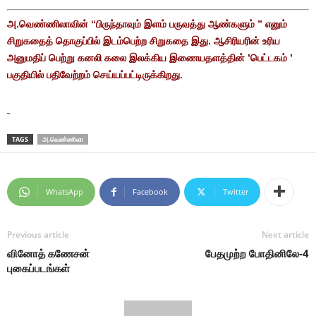
அ.வெண்ணிலாவின் “பிருந்தாவும் இளம் பருவத்து ஆண்களும் ” எனும்
சிறுகதைத் தொகுப்பில் இடம்பெற்ற சிறுகதை இது. ஆசிரியரின் உரிய
அனுமதிப் பெற்று கனலி கலை இலக்கிய இணையதளத்தின் ’பெட்டகம் ’
பகுதியில் பதிவேற்றம் செய்யப்பட்டிருக்கிறது.
TAGS
அ.வெண்ணிலா
WhatsApp
Facebook
Twitter
Previous article
Next article
வினோத் கணேசன்
பேதமுற்ற போதினிலே-4
புகைப்படங்கள்