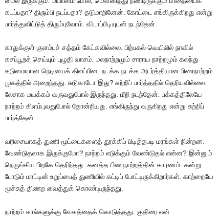
மைல் இருக்கும். மயானம் போல், மௌனித்து நீண்டிருக்கும் பாதையைக்
கடப்பதா? திரும்பி நடப்பதா? தடுமாறினேன். கோட்டை எங்கிருக்கிறது என்று
பார்த்துவிட்டுத் திரும்புவோம். விடாப்பிடியுடன் நடந்தேன்.
காதுக்குள் குளம்புச் சத்தம் கேட்கவில்லை. பிற்பகல் வெயிலில் நாவில்
கசப்பூறச் செய்யும் புழுதி வாசம். மலநாற்றமும் சாராய நாற்றமும் கலந்து
கடுமையான நெடியைக் கிளப்பின. நடக்க நடக்க அடர்த்தியான பிணநாற்றம்
முகத்தில் அறைந்தது. சுடுகாடோ இது? சுற்றிப் பார்த்ததில் தெரியவில்லை.
லேசாக மயக்கம் வருவதுபோல் இருந்தது. மீறி நடந்தேன். பக்கத்திலேயே
நாற்றம் கிளம்புவதுபோல் தோன்றியது. எங்கிருந்து வருகிறது என்று சுற்றிப்
பார்த்தேன்.
வரிசையாகத் துணி மூட்டைகளைத் தூக்கிப் பிடித்தபடி மரங்கள் நின்றன.
வேண்டுதலாக இருக்குமோ? நாற்றம் எடுக்கும் வேண்டுதல் என்ன? இன்னும்
நெருங்கிய பிறகே தெரிந்தது. கனத்த பிணநாற்றத்தின் காரணம். கன்று
போடும் மாட்டின் உறுப்பைத் துணியில் கட்டிப் போட்டிருக்கிறார்கள். காற்றையே
மூச்சுத் திணற வைத்துக் கொண்டிருந்தது.
நாற்றம் கால்களுக்கு வேகத்தைக் கொடுத்தது. குதிரை என்