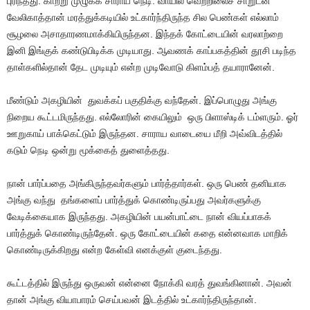
புரிந்தது. காற்று முழுக்க சாராய நெடி. வாயில் வெற்றிலைச் சாறுடன்
வேலிகாத்தான் மரத்துக்கடியில் உட்கார்ந்திருந்த சில பெண்கள் எல்லாம்
சூழலை அசாதாரணமாக்கியிருந்தன. இந்தக் கோட்டையின் வரலாற்றை
இனி இங்குக் கண்டுபிடிக்க முடியாது. ஆவணக் காப்பகத்தின் தூசி படிந்த
தாள்களில்தான் தேட முடியும் என்ற முடிவோடு கிளம்பத் தயாரானேன்.
மீண்டும் அகழியின் துவக்கப் பகுதிக்கு வந்தேன். இப்பொழுது அங்கு
நிறைய கூட்டமிருந்தது. எல்லோரின் கையிலும் ஒரு பிளாஸ்டிக் டம்ளரும். ஓர்
ஊறுகாய் பாக்கெட்டும் இருந்தன. சாராய வாடையை மீறி அவ்விடத்தில்
கடும் நெடி ஒன்று மூக்கைத் துளைத்தது.
நான் பார்ப்பதை அங்கிருந்தவர்களும் பார்த்தார்கள். ஒரு பெண் தனியாக
அங்கு வந்து தங்களைப் பார்த்துக் கொண்டிருப்பது அவர்களுக்கு
வேடிக்கையாக இருந்தது. அகழியின் பயன்பாட்டை நான் வியப்பாகக்
பார்த்துக் கொண்டிருந்தேன். ஒரு கோட்டையின் கதை என்னவாக மாறிக்
கொண்டிருக்கிறது என்ற கேள்வி எனக்குள் குடைந்தது.
கூட்டத்தில் இருந்து ஒருவன் என்னை நோக்கி வரத் துவங்கினான். அவன்
தான் அங்கு வியாபாரம் செய்பவன் இடத்தில் உட்கார்ந்திருந்தான்.