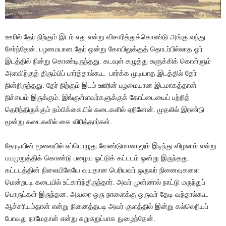
ஊரில் தேர் நிற்கும் இடம் எது என்று விசாரித்துக்கொண்டு அங்கு வந்து
சேர்ந்தேன். பழமையான தேர் ஒன்று கோயிலுக்குத் தொடர்பில்லாத ஓர்
இடத்தில் நின்று கொண்டிருந்தது. கடவுள் கழுத்து சுளுக்கிக் கொள்ளும்
அளவிற்குத் திரும்பிப் பார்த்தால்கூட பார்க்க முடியாத இடத்தில் தேர்
நின்றிருந்தது. தேர் நிற்கும் இடம் ஊரின் பழமையான இடமாகத்தான்
நிச்சயம் இருக்கும். இங்குள்ளவர்களுக்குக் கோட்டையைப் பற்றித்
தெரிந்திருக்கும் நம்பிக்கையில் கடைகளில் ஏறினேன். முதலில் இரண்டு
மூன்று கடைகளில் கை விரித்தார்கள்.
தேரடியின் மூலையில் எப்பொழுது வேண்டுமானாலும் இடிந்து விழலாம் என்று
பயமுறுத்திக் கொண்டு பழைய ஓட்டுக் கட்டடம் ஒன்று இருந்தது.
கட்டடத்தின் நிலையிலேயே வயதான பெரியவர் ஒருவர் நினைவுகளை
மென்றபடி கடையில் உட்கார்ந்திருந்தார். அவர் முன்னால் நாட்டு மருந்துப்
பொருட்கள் இருந்தன. அவரை ஒரு நாளைக்கு ஒருவர் தேடி வந்தால்கூட
ஆச்சரியம்தான் என்று நினைத்தபடி அவர் குளத்தில் இன்று கல்லெறியப்
போவது நாமேதான் என்று சுறுசுறுப்பாக நுழைந்தேன்.