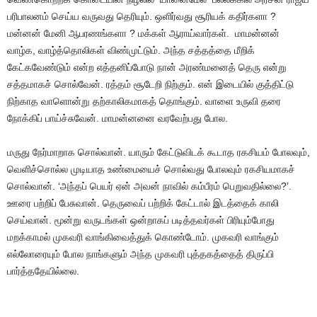
பரிபாலனம் செய்ய வருவது தெரியும். ஒளிர்வது சூரியக் கதிர்களா ?
மன்னன் மேனி ஆபரணங்களா ? மக்கள் ஆராய்வார்கள். மாமன்னன்
வாழ்க, வாழ்த்தொலிகள் விண்முட்டும். அந்த சத்தத்தை மீறிக்
கேட்கவேண்டும் என்ற எத்தனிப்போடு நான் அரண்மனைத் தெரு என்று
சத்தமாகச் சொல்வேன். ரத்தம் சூடேறி நிற்கும். என் இடையில் குத்திட்டு
நிற்காத வாளொன்று தற்காலிகமாகத் தொங்கும். வாளை உருவி தரை
நோக்கிப் பாய்ச்சுவேன். மாமன்னனை வரவேற்பது போல.
மருது நேர்மாறாக சொல்வான். யாரும் கேட்டுவிடக் கூடாத ரகசியம் போலவும்,
வெளிச்சொல்ல முடியாத உண்மையைச் சொல்வது போலவும் ரகசியமாகச்
சொல்வான். ‘அந்தப் பெயர் ஏன் அவன் நாவில் கம்பீரம் பெறுவதில்லை?’.
ஊரை பற்றிப் பேசுவான். தெருவைப் பற்றிக் கேட்டால் இடத்தைக் காலி
செய்வான். மூன்று வருடங்கள் ஒன்றாகப் படித்தவர்கள் பிரியும்போது
மறக்காமல் முகவரி வாங்கிவைத்துக் கொண்டோம். முகவரி வாங்கும்
எல்லோரையும் போல நாங்களும் அந்த முகவரி புத்தகத்தைத் திருப்பி
பார்த்ததேயில்லை.