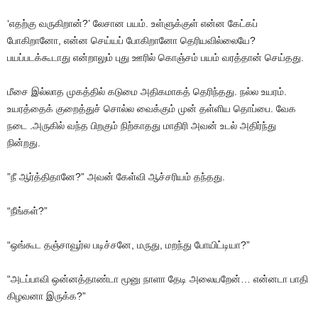
‘எதற்கு வருகிறான்?’ லேசான பயம். உள்ளுக்குள் என்ன கேட்கப்
போகிறானோ, என்ன செய்யப் போகிறானோ தெரியவில்லையே?
பயப்படக்கூடாது என்றாலும் புது ஊரில் கொஞ்சம் பயம் வரத்தான் செய்தது.
மீசை இல்லாத முகத்தில் கடுமை அதிகமாகத் தெரிந்தது. நல்ல உயரம்.
உயரத்தைக் குறைத்துச் சொல்ல வைக்கும் முன் தள்ளிய தொப்பை. வேக
நடை .அருகில் வந்த பிறகும் நிற்காதது மாதிரி அவன் உடல் அதிர்ந்து
நின்றது.
”நீ ஆர்த்திதானே?” அவன் கேள்வி ஆச்சரியம் தந்தது.
“நீங்கள்?”
“ஒங்கூட தஞ்சாவூர்ல படிச்சனே, மருது, மறந்து போயிட்டியா?”
“அடப்பாவி ஒன்னத்தாண்டா மூனு நாளா தேடி அலையறேன்… என்னடா பாதி
கிழவனா இருக்க?”