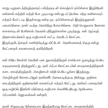
காது பழுதடைந்திருந்ததைப் பார்த்தவுடன் கொஞ்சம் நம்பிக்கை இழந்தேன்.
என்னால் கத்திக் கத்தி பேச முடியாது என்பது மட்டுமல்ல. எந்த உண்மையும்
சத்தம் போட்டபடி இருக்காது என்ற மூட நம்பிக்கையும் இருந்ததுதான்.
பரவாயில்லை. நான் பயந்த அளவிற்கு மோசமில்லை. அதி மெதுவாக லேசான
சைகையுடன் பேசினால் அவரால் புரிந்துகொள்ள முடிந்தது. என் ஆய்வுத்
திறமையெல்லாம் ஒரு வழியாகக் காட்டி அவரிடம் கோட்டை
இருக்குமிடத்தைக் கண்டுபிடித்து விட்டேன். அரண்மனைத் தெரு என்று
கேட்பதைக் கவனமாகத் தவிர்த்தேன்.
என் சிறிய கேள்வி அவரின் மன துவாரத்திற்குள் சாவியாக நுழைந்து பெரிய
கதவுகளைத் திறந்துவிட்டது. தன் அப்பா கோட்டையின் மைதானத்தில்தான்
கடை வைத்திருந்தார்; அகழியைச் சுற்றி பெரிய பூங்கா இருந்தது;
அகழிக்குள் கோடையிலும் தண்ணீர் அலையடித்தபடி நின்றது; குதிரை
லாயத்திற்குள் குதிரையின் கனைப்புச் சத்தம் கேட்டது; சுரங்கப் பாதையின்
ஒரு வழியில் இறங்கி மற்றொரு வழியாக வெளியேறியது ஆகியவை
அப்பாவின் அனுபவங்கள் என்றார்.
தான் சிறுவயது பிள்ளையாக இருந்தபோது கோட்டை மைதானத்தில்