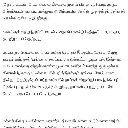
‘அந்தப் பையன் அட்ரெஸ்ஸும் இல்லை.. முன்ன பின்ன தெரியாத ஊரு..
அங்கப்போயி என்னடி பண்ணுவ நீ’ அம்மாவின் கேள்வி முதுகுக்குப் பின்னால்
தொக்கி நின்றபடி இருந்தது.
ஊருக்குள் வந்து இறங்கியவுடன் எதையுமே கண்டுபிடித்துவிட முடியாதபடி
ஓர் இறுக்கம் தெரிந்தது.
வரலாற்றுப் பின்புலம் உள்ள பல ஊரின் தோற்றம் இதைவிட மோசம், அழுது
வடியும் ஊர். தன் மேல் உள்ள சுவட்டை வெளிக்காட்ட முடியாமல், இன்றைய
அடையாளத்தை ஏற்றுக்கொள்ள முடியாத உணர்வும் சேர்ந்து ஒரு மூச்சுத்
திணறல் இருக்கும். டீக்கடையில் படுத்திருக்கும் நாய்கூட சோம்பலைத்
தின்று படுத்திருக்கும். மற்ற ஊர்களில் நாய்கள் விறுவிறுப்பாக இங்கேயும்
அங்கேயும் ஓடிக் கொண்டிருக்கும். இங்கு நாய்கள் எழுந்து நடமாடவே
யோசிப்பதைப் போலப் படுத்திருக்கும்.
மக்கள் நிறைய வசிக்காத வரலாற்று நினைவிடங்கள் மட்டும் உள்ள ஊரின்
நிலை இன்னும் பரிதாபம். அங்கிருப்பவர்கள் ஊரின் பழைய