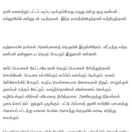
நான் வரலாற்றுப் பட்டப் படிப்பு படிக்கும்போது மருது என்று ஒரு நண்பன்.,
கல்லூரியில் என்னுடன் படித்தவன். இந்த நகரத்திலிருந்தான் வந்திருந்தான்.
தஞ்சையில் நாங்கள் அரண்மனைத் தெருவில் இருக்கிறோம். வீட்டிற்கு வந்த
நண்பன் தன்னுடைய தெருப் பெயரும் இதுதான் என்றான்.
ஊர்ப் பெயரைக் கேட்டாலே நான் தெருப் பெயரைச் சேர்த்துத்தான்
சொல்வேன். பெயரை உச்சரிக்கும் கம்பீரம் எனக்குப் பிடிக்கும். காலம்
பின்னோக்கிப் போகும், கருப்பு வெள்ளையாக நினைவுகள் நீளும். காதுக்குள்
குளம்புச் சத்தம் கேட்கும். வாழ்த்தொலிகள் விண்ணைப் பிளக்கும்.
வழியெங்கும் வீரர்கள் மரியாதை நிமித்தமாக அணிவகுத்து நிற்பார்கள்.
முரசு கொட்டும். துந்துபி முழங்கும். பட்டு அம்பாரத் துணி காற்றில் பளபளத்து
அசையப் பட்டத்து யானை மெல்ல அசைந்து தெருவில் காலடி எடுத்து
வைக்கும்.
வெண்கொற்றக் கொடையின் நிழலில் யானைமேல் பல்லக்கில் அரசன் ராஜ்ய