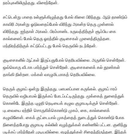
நரம்புகளிலிருந்தது. விரைந்தேன்.
சட்டென்று பாதை உள்ளுக்கிழுத்தது போல் கிளை பிரிந்தது. ஆடு தாண்டும்
காவிரி அகன்று ஓடுவதைப்போல் விரிந்து அகன்ற தெரு முன்னால்
விரிந்தது. ஐந்தாள் அகலம். பிரம்மாண்ட உருவத்திற்குச் சூம்பிய கை
கால்களைப் போல் தெரு ஓரத்தில் குடிசைகள் முளைத்திருந்தன.
மந்திரத்திற்குக் கட்டுப்பட்டது போல் தெருவில் நடந்தேன்.
குடிசைகளில் ஆட்கள் இருப்பதுபோல் தெரியவில்லை. அருகில் சென்றேன்.
ஒவ்வொரு வீடாக பார்த்துச் சென்றேன். குடிசைகளைக் கல் தூண்கள்
தாங்கி நின்றன. மக்கள் வாழுமிடமாகத் தெரியவில்லை.
தெருக் குழாய் ஒன்று இருந்தது. பளபளப்பான கருங்கல். குழாய் ஈரம்
தெருவில் வழியாமல் இருக்கப் போடப்பட்டிருந்தது. மூக்கைத் துளைத்துக்
கொண்டே இருந்த புழுதி நெடியைக் கழுவ குழாயடிக்குச் சென்றேன்.
புடவையை ஏற்றிச் சொருகிக்கொண்டு முகம், கை, கால்களைக்
கழுவினேன். கைக் குட்டையால் முகத்தைத் துடைத்துக் கொண்டு போக
நினைத்தபோது குழாயடி கல்லின் எழுத்துக்கள் கண்ணில் பட்டன. குனிந்து
படிக்கப் பார்த்தேன் முடியவில்லை. எழுத்துக்கள் சிதைந்திருந்தன. இந்தக்