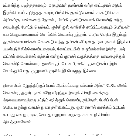
உட்கார்ந்து படித்ததாகவும், அகழியின் தண்ணீர் வற்றி விட்டதால் அதில்
இறங்கி மலம் கழித்ததாகவும், பீரங்கிக் குண்டுகளைக் கண்டுபிடிக்க
அங்கங்கு மண்ணைத் தோண்டி பீரங்கி குண்டுகளைக் கொண்டு வந்து
எடைக்குப் போட்டு வெல்லம், குச்சி ஐஸ் வாங்கிச் சாப்பிட்டதையும் பெரியவர்
சுய பெருமைகளாகச் சொல்லிக் கொண்டிருந்தார். பெரிய பெரிய இரும்புத்
தூண்களை மக்கள் கொண்டு வந்து தங்கள் வீட்டில் தாழ்வாரங்கள் இறக்கப்
பயன்படுத்திக்கொண்டதையும், கோட்டையின் கருங்கற்களே இன்று பலர்
வீட்டுக் கடைக்கால் கற்கள் என்றும் குரலில் வருத்தத்தை வரவழைத்துக்
கொண்டு சொன்னார். ஐஸூக்குப் போன பீரங்கிக் குண்டுகள் பற்றிச்
சொல்லும்போது குதூகலம் குரலில் இப்பொழுது இல்லை.
நினைவின் ஆழத்திற்குப் போய் அகப்பட்டதை எல்லாம் அள்ளி மேலே வீசிக்
கொண்டிருந்தார். நான் கீழே விழுந்தவற்றைக் கிளறி எனக்குத்
தேவையானவற்றை மட்டும் எடுத்துக் கொண்டிருந்தேன். பேசிப் பேசி
பெரியவருக்கு வாயில் நுரை தள்ளிவிட்டது. ஒரே நாளில் கசக்கிப் பிழியக்
கூடாது என்று முடிவு செய்து மறுநாள் வருவதாகக் கூறி கிளம்ப
ஆயுத்தமானேன்.