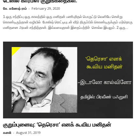
டேனில் கார்ம்ஸ் குறுங்கதைகள்.
கே. கணேஷ் ராம்
-
February 29, 2020
1.ஒரு சந்திப்பு ஒரு காலத்தில் ஒரு மனிதன் பணிபுரிதல் பொருட்டு வெளியே சென்று
கொண்டிருந்தான் வழியில் போலிஷ் ரொட்டியுடன் வீடு திரும்பிக் கொண்டிருக்கும் மற்றொரு
மனிதனை அவன் சந்தித்தான். இவ்வளவுதான் இதைப்பற்றிச் சொல்ல இயலும். 2.ஒரு...
குறும்புனைவு: ‘தெரெசா’ எனக் கூவிய மனிதன்
கனலி
-
August 31, 2019