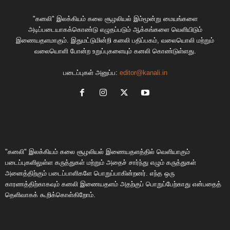
"கனலி" இலக்கியம் கலை சூழலியல் இம்மூன்று மையங்களை
அடிப்படையாகக்கொண்டு எழுதப்படும் ஆக்கங்களை வெளியிடும்
இணையதளமாகும். இதுமட்டுமின்றி கனலி பதிப்பகம், வலையொலி மற்றும்
வலையொளி போன்ற உறுப்புகளையும் கனலி கொண்டுள்ளது.
படைப்புகள் அனுப்ப:
editor@kanali.in
"கனலி" இலக்கியம் கலை சூழலியல் இணையதளத்தில் வெளியாகும்
படைப்புகளிலுள்ள கருத்துகள் மற்றும் அதைச் சார்ந்து எழும் கருத்துகள்
அனைத்திற்கும் படைப்பாளிகளே பொறுப்பாகின்றனர். எந்த ஒரு
காரணத்திற்காகவும் கனலி இணையதளம் அதற்குப் பொறுப்பேற்காது என்பதைத்
தெளிவாகக் கூறிக்கொள்கிறோம்.