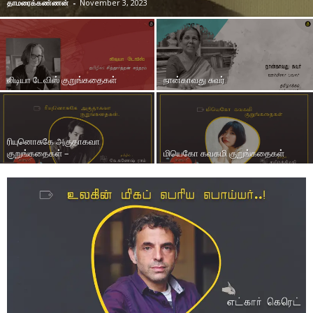
தாமரைக்கண்ணன்
-
November 3, 2023
லிடியா டேவிஸ் குறுங்கதைகள்
நான்காவது சுவர்
ரியுனொசுகே அகுதாகவா
குறுங்கதைகள் –
மியெகோ கவகமி குறுங்கதைகள்