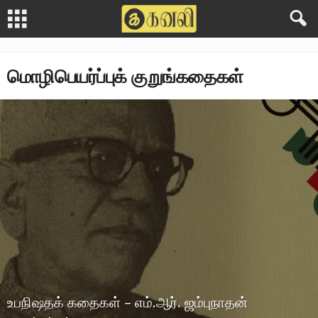
மொழிபெயர்ப்புக் குறுங்கதைகள்
உபநிஷதக் கதைகள் – எம்.ஆர். ஜம்புநாதன்