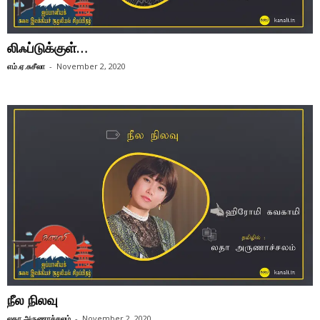
லிஃப்டுக்குள்…
எம்.ஏ.சுசீலா
-
November 2, 2020
நீல நிலவு
லதா அருணாச்சலம்
-
November 2, 2020