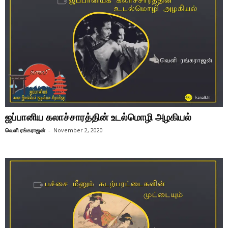
ஜப்பானிய கலாச்சாரத்தின் உடல்மொழி அழகியல்
வெளி ரங்கராஜன்
-
November 2, 2020