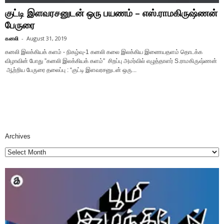
குட்டி இளவரசனுடன் ஒரு பயணம் – எஸ்.ராமகிருஷ்ணன்
பேருரை
கனலி
-
August 31, 2019
கனலி இலக்கியக் களம் - நிகழ்வு-1 கனலி கலை இலக்கிய இணையதளம் தொடக்க
விழாவின் போது ”கனலி இலக்கியக் களம்” சிறப்பு அமர்வில் எழுத்தாளர் S.ராமகிருஷ்ணன்
ஆற்றிய பேருரை தலைப்பு : “குட்டி இளவரசனுடன் ஒரு...
Archives