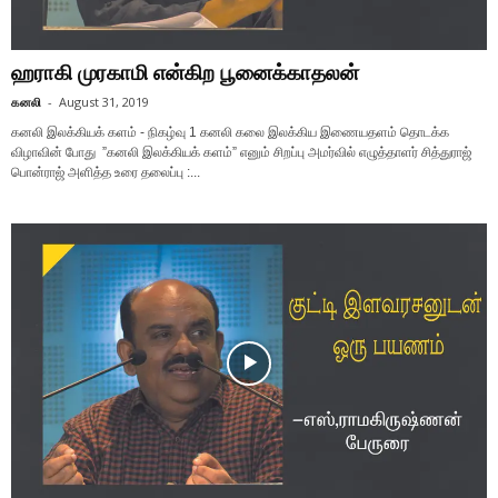
ஹராகி முரகாமி என்கிற பூனைக்காதலன்
கனலி
-
August 31, 2019
கனலி இலக்கியக் களம் - நிகழ்வு 1 கனலி கலை இலக்கிய இணையதளம் தொடக்க
விழாவின் போது ”கனலி இலக்கியக் களம்” எனும் சிறப்பு அமர்வில் எழுத்தாளர் சித்துராஜ்
பொன்ராஜ் அளித்த உரை தலைப்பு :...