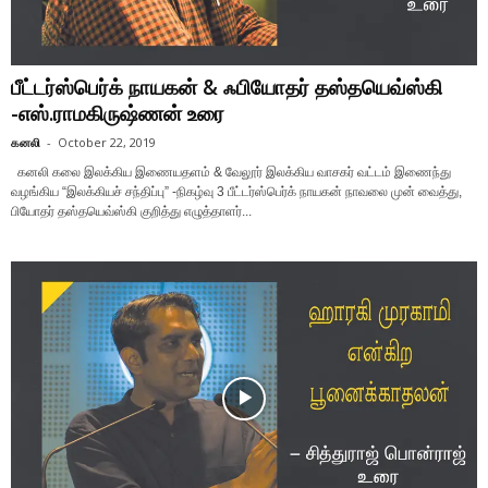
பீட்டர்ஸ்பெர்க் நாயகன் & ஃபியோதர் தஸ்தயெவ்ஸ்கி
-எஸ்.ராமகிருஷ்ணன் உரை
கனலி
-
October 22, 2019
கனலி கலை இலக்கிய இணையதளம் & வேலூர் இலக்கிய வாசகர் வட்டம் இணைந்து
வழங்கிய “இலக்கியச் சந்திப்பு” -நிகழ்வு 3 பீட்டர்ஸ்பெர்க் நாயகன் நாவலை முன் வைத்து,
பியோதர் தஸ்தயெவ்ஸ்கி குறித்து எழுத்தாளர்...