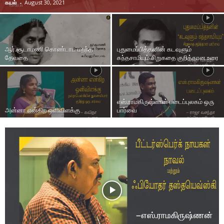
கயல்
-
August 30, 2021
ஆர்.சூடாமணி கொண்டாட மறந்த
புதுமைப்பித்தனின் கடவுளும்
தேவதை
கந்தசாமியும் சிறுகதை குறித்தான உரை
எஸ்.ராமகிருஷ்ணன் படைப்புலகம் ஒரு
அன்னா என்கிற ஒளிவிளக்கு
பார்வை