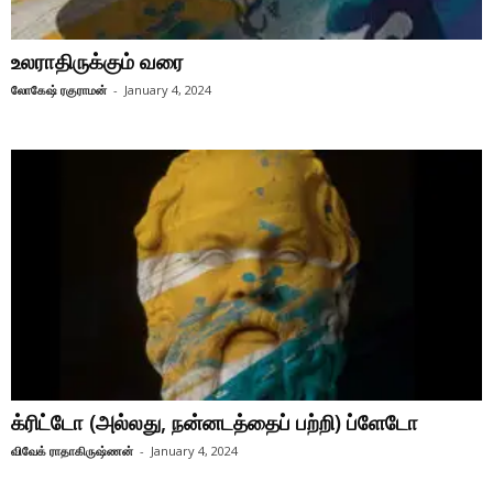
உலராதிருக்கும் வரை
லோகேஷ் ரகுராமன்
-
January 4, 2024
க்ரிட்டோ (அல்லது, நன்னடத்தைப் பற்றி) ப்ளேடோ
விவேக் ராதாகிருஷ்ணன்
-
January 4, 2024