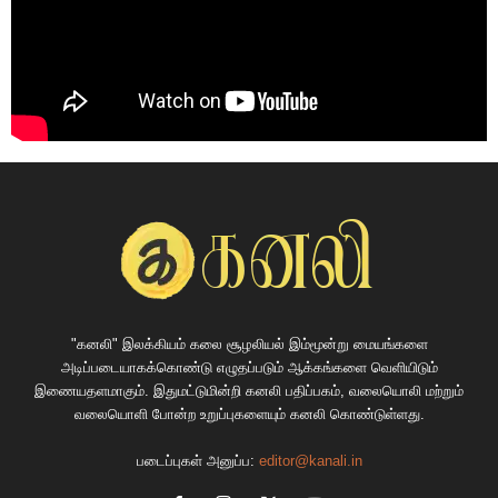
"கனலி" இலக்கியம் கலை சூழலியல் இம்மூன்று மையங்களை
அடிப்படையாகக்கொண்டு எழுதப்படும் ஆக்கங்களை வெளியிடும்
இணையதளமாகும். இதுமட்டுமின்றி கனலி பதிப்பகம், வலையொலி மற்றும்
வலையொளி போன்ற உறுப்புகளையும் கனலி கொண்டுள்ளது.
படைப்புகள் அனுப்ப:
editor@kanali.in