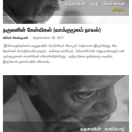
நகுலனின் கேள்விகள் (வாக்குமூலம் நாவல்)
விக்ரம் சிவக்குமார்
-
September 30, 2021
இப்பொழுதெல்லாம் எழுதுவதில் அயர்ச்சியும் சிரமமும் அதிகமாக இருக்கிறது. சில
நேரங்கள் மொழிபெயர்ப்புகளும், கவிதை வாசிப்பும், அவ்வாசிப்பின் அனுபவங்களும் என்
புறச்சூழலைச் சமாளிக்கச் சரியாகிவிடுகிறது. பதற்ற நிலை ஒவ்வொரு வடிவில்,
இருப்பைக் குலைப்பதில் சரியாகத்...