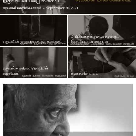
சரவணன் மாணிக்கவாசகம்
-
September 30, 2021
ஆயில்யத்துக்கும் பூசத்துக்கும்
நகுலனின் முழுமையடைந்த தன்னலம்
இடையேயான மானுடன்
நகுலன் – குதிரை மொழியில்
எழுதியவர்
கடிதத்தில் நாவல்