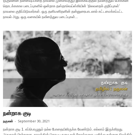
(நகுலனின் நினைவுப்பாதை நாவலை முன்வைத்து) இலக்கியத்தில் நவீனத்துவ போக்கின்
தொடக்ககால படைப்புகளில் ஒன்றாக தஸ்தாவெய்ஸ்கியின் ‘நிலவறைக் குறிப்புகள்’
நாவலை குறிப்பிடுவார்கள். ஒரு தனிமனிதனின் தன்னுரையாடலால் கட்டமைக்கப்பட்ட
நாவல் அது. ஒரு வகையில் நவீனத்துவ படைப்புகள்...
நன்றாக குடி
நகுலன்
-
September 30, 2021
நன்றாக குடி 1. எப்பொழுதும் நல்ல போதையிலிருக்க வேண்டும். எல்லாம் இருக்கிறது.
அதுதான் பிரச்சனை. காலத்தின் கொடிய சுமை உன் தோள்களை முறித்து உன்னை நிலத்தில்