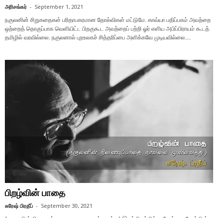
அரிசங்கர்
-
September 1, 2021
நகுலனின் சிறுகதைகள் பரிதாபகரமான தோல்விகள் மட்டுமே. காவ்யா பதிப்பகம் அவற்றை
ஒற்றைத் தொகுப்பாக வெளியிட்ட பிறகுகூட அவற்றைப் பற்றி ஓர் எளிய அபிப்பிராயம் கூடத்
தமிழில் வரவில்லை. நகுலனால் புறஉலகச் சித்தரிப்பை அளிக்கவே முடியவில்லை....
பிறழ்வின் பாதை
சுரேஷ் பிரதீப்
-
September 30, 2021