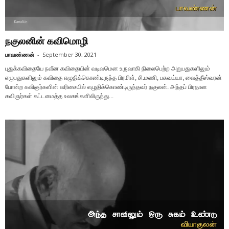
நகுலனின் கவிமொழி
பாவண்ணன்
-
September 30, 2021
புதுக்கவிதையே நவீன கவிதையின் வடிவமென உருவாகி நிலைபெற்ற அறுபதுகளிலும்
எழுபதுகளிலும் கவிதை எழுதிக்கொண்டிருந்த பிரமிள், சி.மணி, பசுவய்யா, வைத்தீஸ்வரன்
போன்ற கவிஞர்களின் வரிசையில் எழுதிக்கொண்டிருந்தவர் நகுலன். அந்தப் பிரதான
கவிஞர்கள் கட்டமைத்த உலகங்களிலிருந்து...