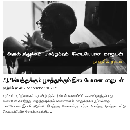
ஆயில்யத்துக்கும் பூசத்துக்கும் இடையேயான மானுடன்
நாஞ்சில் நாடன்
-
September 30, 2021
உறக்கம் அடர்நீலமாகச் சுருண்டு நீர்ச்சுழி போல் உள்வாங்கிக் கொண்டிருந்தபோது
அலைபேசி ஒலித்தது. விழித்திருக்கும் வேளைகளில் மனதுக்கு வெறுப்பில்லாத
மணியோசை, இரவில் திடுக்கிட இருந்தது. கோவைக்கு மாற்றலாகி வந்து, பிரயத்தனப்பட்டு
தொலைப்பேசித் தொடர்பு வாங்கிய...