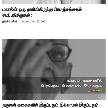
மனதின் ஒரு துளியிலிருந்து பிரபஞ்சத்தைச்
சமப்படுத்துதல் :
ஜீவன்பென்னி
-
September 30, 2021
...
நகுலன் கதைகளில் இருப்பதும் இல்லாமல் இருப்பதும்