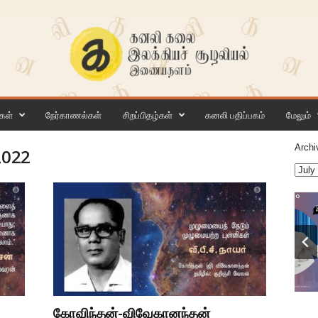
கள்
நேர்காணல்கள்
சிறப்பிதழ்கள்
கனலி பதிப்பகம்
மேலும்
Archi
2022
கோவிந்தன்-விவேகானந்தன்