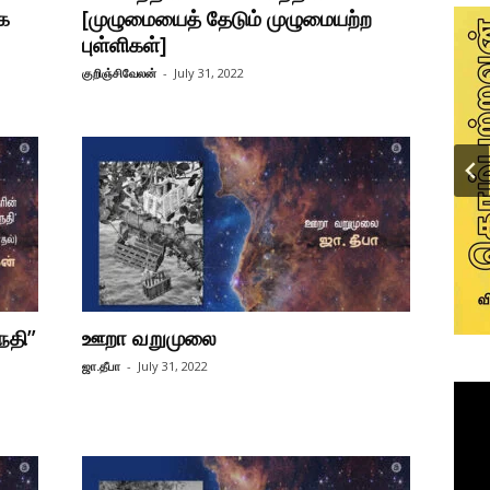
க
[முழுமையைத் தேடும் முழுமையற்ற
புள்ளிகள்]
குறிஞ்சிவேலன்
-
July 31, 2022
நதி”
ஊறா வறுமுலை
ஜா.தீபா
-
July 31, 2022