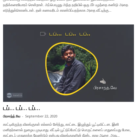
நதிக்கரையோரம் சென்றாள். அப்பொழுது அந்த நதியில் ஒரு பீச் பழத்தை கண்டு அதை
எடுத்துக்கொண்டாள். தன் கணவரிடம் காண்பிப்பதற்காக அதை வீட்டிற்கு...
டப்… டப்… டப்…
பிரசாந்த்.வே
-
September 22, 2020
காட்டிலிருந்த விலங்குகள் எல்லாம் சேர்ந்து, காட்டை இழுத்துப் பூட்டிவிட்டன. இனி
மனிதர்களால் நுழைய முடியாது. வீட்டில் பூட்டுப்போட்டு பொருட்களைப் பாதுகாப்பது போல,
காட்டைப் பாதுகாக்க வேண்டும் என்பது விலங்குகளின் நீண்ட கால ஆசை. அது...