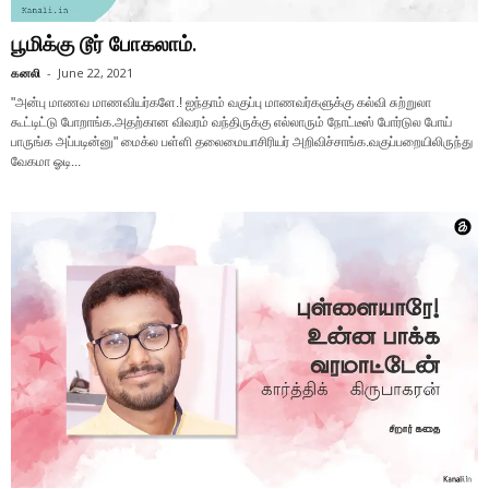
பூமிக்கு டூர் போகலாம்.
கனலி
-
June 22, 2021
"அன்பு மாணவ மாணவியர்களே.! ஐந்தாம் வகுப்பு மாணவர்களுக்கு கல்வி சுற்றுலா
கூட்டிட்டு போறாங்க.அதற்கான விவரம் வந்திருக்கு எல்லாரும் நோட்டீஸ் போர்டுல போய்
பாருங்க அப்படின்னு" மைக்ல பள்ளி தலைமையாசிரியர் அறிவிச்சாங்க.வகுப்பறையிலிருந்து
வேகமா ஓடி...