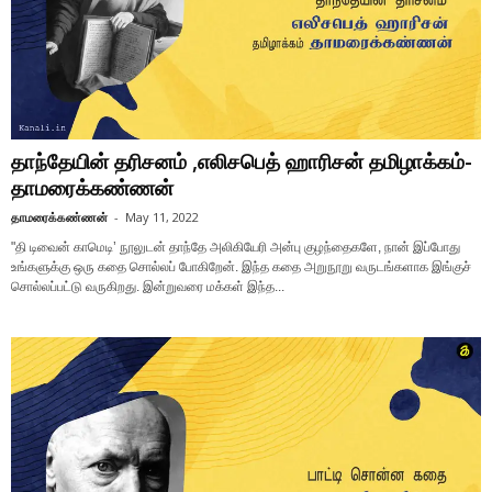
தாந்தேயின் தரிசனம் ,எலிசபெத் ஹாரிசன் தமிழாக்கம்-
தாமரைக்கண்ணன்
தாமரைக்கண்ணன்
-
May 11, 2022
"தி டிவைன் காமெடி’ நூலுடன் தாந்தே அலிகியேரி அன்பு குழந்தைகளே, நான் இப்போது
உங்களுக்கு ஒரு கதை சொல்லப் போகிறேன். இந்த கதை அறுநூறு வருடங்களாக இங்குச்
சொல்லப்பட்டு வருகிறது. இன்றுவரை மக்கள் இந்த...