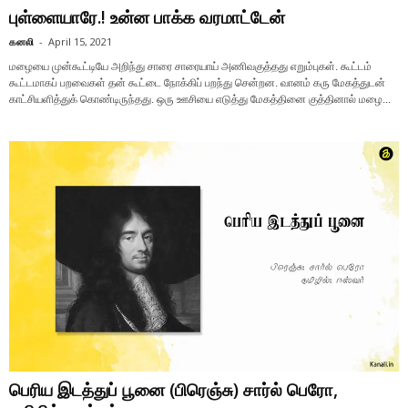
புள்ளையாரே.! உன்ன பாக்க வரமாட்டேன்
கனலி
-
April 15, 2021
மழையை முன்கூட்டியே அறிந்து சாரை சாரையாய் அணிவகுத்தது எறும்புகள். கூட்டம்
கூட்டமாகப் பறவைகள் தன் கூட்டை நோக்கிப் பறந்து சென்றன. வானம் கரு மேகத்துடன்
காட்சியளித்துக் கொண்டிருந்தது. ஒரு ஊசியை எடுத்து மேகத்தினை குத்தினால் மழை...
பெரிய இடத்துப் பூனை (பிரெஞ்சு) சார்ல் பெரோ,