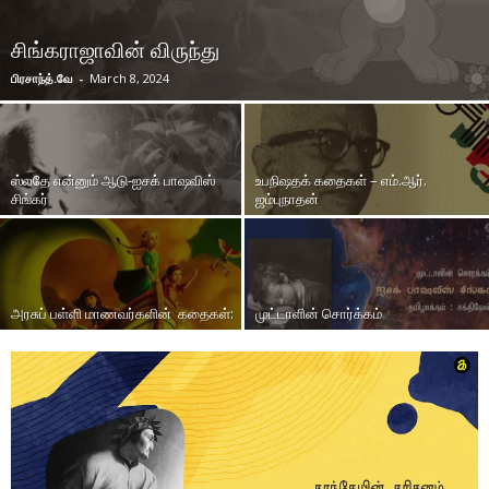
சிங்கராஜாவின் விருந்து
பிரசாந்த்.வே
-
March 8, 2024
ஸ்லதே என்னும் ஆடு-ஐசக் பாஷவிஸ்
உபநிஷதக் கதைகள் – எம்.ஆர்.
சிங்கர்
ஜம்புநாதன்
அரசுப் பள்ளி மாணவர்களின் கதைகள்:
முட்டாளின் சொர்க்கம்