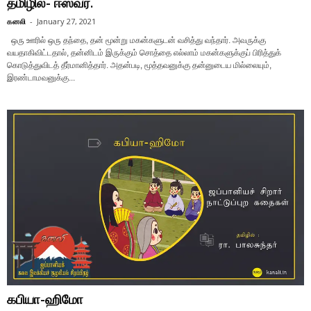
தமிழில்- ஈஸ்வர்.
கனலி
-
January 27, 2021
ஒரு ஊரில் ஒரு தந்தை, தன் மூன்று மகன்களுடன் வசித்து வந்தார். அவருக்கு
வயதாகிவிட்டதால், தன்னிடம் இருக்கும் சொத்தை எல்லாம் மகன்களுக்குப் பிரித்துக்
கொடுத்துவிடத் தீர்மானித்தார். அதன்படி, மூத்தவனுக்கு தன்னுடைய மில்லையும்,
இரண்டாமவனுக்கு...
கபியா-ஹிமோ