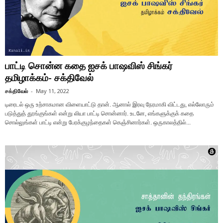
பாட்டி சொன்ன கதை ஐசக் பாஷவிஸ் சிங்கர்
தமிழாக்கம்- சக்திவேல்
சக்திவேல்
-
May 11, 2022
டிரைடல் ஒரு உற்சாகமான விளையாட்டு தான். ஆனால் இரவு நேரமாகி விட்டது, எல்லோரும்
படுத்துத் தூங்குங்கள் என்று லியா பாட்டி சொன்னார். உடனே, எங்களுக்குக் கதை
சொல்லுங்கள் பாட்டி என்று பேரக்குழந்தைகள் கெஞ்சினார்கள். ஒருகாலத்தில்...