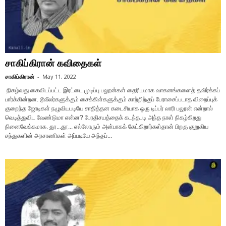
சாகிப்கிரான் கவிதைகள்
சாகிப்கிரான்
-
May 11, 2022
நிகழ்வது கைவிடப்பட்ட இரட்டை முடிப்பு பலூன்கள் தைரியமாக வாகனங்களைத் தவிர்க்கப்
பார்க்கின்றன. டூவீலர்களுக்கும் சைக்கிள்களுக்கும் காற்றிற்குப் பேராசைப்படாத விறைப்புக்
குறைந்த ஜோடிகள் நழுவியபடியே சாதித்தன கடைசியாக ஒரு டிப்பர் லாரி பலூன் என்றால்
வெடித்துவிட வேண்டுமா என்ன? பேரதிசயத்தைக் கடந்தபடி அந்த நாள் நிகழ்கிறது
நினைவேக்கமாக. தூ...தூ... எல்லோரும் அன்பாகக் கேட்கிறார்கள்தான் பிறகு குறுகிய
சந்துகளின் அரசாணிகள் அப்படியே அந்தப்...