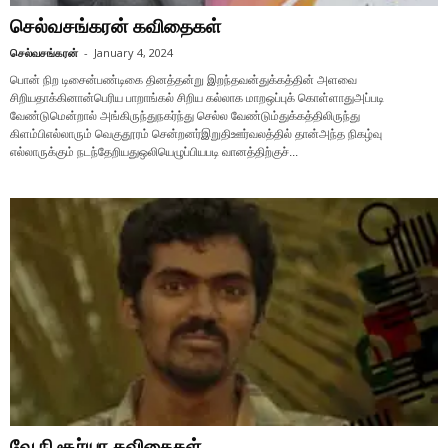
செல்வசங்கரன் கவிதைகள்
செல்வசங்கரன்
-
January 4, 2024
பொன் நிற டிசைன்பண்டிகை தினத்தன்று இறந்தவன்துக்கத்தின் அளவை
சிறியதாக்கினான்பெரிய பாறாங்கல் சிறிய கல்லாக மாறஒப்புக் கொள்ளாதுஅப்படி
வேண்டுமென்றால் அங்கிருந்துநகர்ந்து செல்ல வேண்டும்துக்கத்திலிருந்து
கிளம்பிஎல்லாரும் வெகுதூரம் சென்றனர்இறுதிஊர்வலத்தில் தான்அந்த நிகழ்வு
எல்லாருக்கும் நடந்தேறியதுஒலியெழுப்பியபடி வானத்திற்குச்...
வே.நி.சூர்யா கவிதைகள்