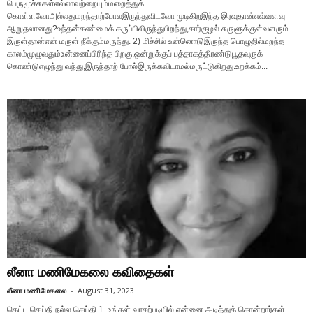
பெருமூச்சுகள்எல்லாவற்றையும்மறைத்துக்
கொள்ளவோஅல்லதுமறந்தாற்போலஇருந்துவிடவோ முடிகிறஇந்த இரவுதான்எவ்வளவு
ஆறுதலானது?உந்தன்கண்மைக் கருப்பிலிருந்துபிறந்து,கார்குழல் சுருளுக்குள்வளரும்
இருள்தான்என் மருள் நீக்கும்மருந்து. 2) மிச்சில் உன்னொடுஇருந்த பொழுதில்மறந்த
காலம்முழுவதும்உன்னைப்பிரிந்த பிறகு,ஒன்றுக்குப் பத்தாகத்திரண்டுபூதவுருக்
கொண்டுஎழுந்து வந்து,இருந்தாற் போல்இருக்கவிடாமல்மருட்டுகிறது.உறக்கம்...
லீனா மணிமேகலை கவிதைகள்
லீனா மணிமேகலை
-
August 31, 2023
கெட்ட செய்தி நல்ல செய்தி 1. உங்கள் வாசற்படியில் என்னை அடித்துக் கொன்றார்கள்