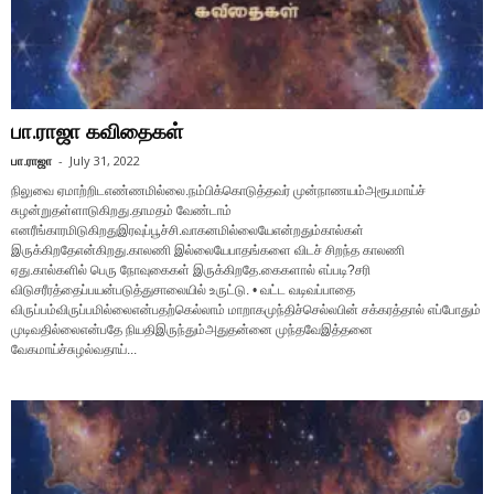
பா.ராஜா கவிதைகள்
பா.ராஜா
-
July 31, 2022
நிலுவை ஏமாற்றிடஎண்ணமில்லை.நம்பிக்கொடுத்தவர் முன்நாணயம்அரூபமாய்ச்
சுழன்றுதள்ளாடுகிறது.தாமதம் வேண்டாம்
எனரீங்காரமிடுகிறதுஇரவுப்பூச்சி.வாகனமில்லையேஎன்றதும்கால்கள்
இருக்கிறதேஎன்கிறது.காலணி இல்லையேபாதங்களை விடச் சிறந்த காலணி
ஏது.கால்களில் பெரு நோவுகைகள் இருக்கிறதே.கைகளால் எப்படி?சரி
விடுசரீரத்தைப்பயன்படுத்துசாலையில் உருட்டு. • வட்ட வடிவப்பாதை
விருப்பம்விருப்பமில்லைஎன்பதற்கெல்லாம் மாறாகமுந்திச்செல்லபின் சக்கரத்தால் எப்போதும்
முடிவதில்லைஎன்பதே நியதிஇருந்தும்அதுதன்னை முந்தவேஇத்தனை
வேகமாய்ச்சுழல்வதாய்...