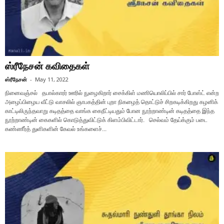
ஸ்ரீநேசன் கவிதைகள்
ஸ்ரீநேசன்
-
May 11, 2022
நினைவஞ்சல் தபால்காரர் ஊரில் நுழைகிறார் சைக்கிள் மணியொலிப்பில் சார் போஸ்ட் என்ற
அழைப்பிழைய வீட்டு வாசலில் ஞாபகத்தின் புறா நிகழைத் தொட்டுச் சிறகடிக்கிறது கழனிக்
காட்டிலிருந்தவாறு கடிதத்தை வாங்க கைநீட்டியதும் போன நூற்றாண்டின் கடிதத்தை இந்த
நூற்றாண்டின் கைகளில் கொடுத்துவிட்டுக் கிளம்பிவிட்டார். செல்வம் தேய்க்கும் படை
கண்ணீர்த் துளிகளின் கேவல் உங்களைச்...