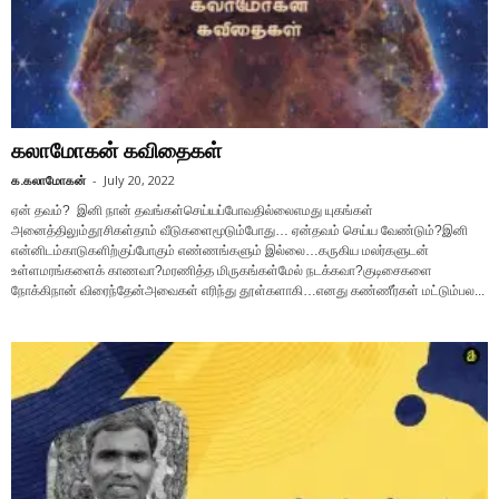
கலாமோகன் கவிதைகள்
க.கலாமோகன்
-
July 20, 2022
ஏன் தவம்? இனி நான் தவங்கள்செய்யப்போவதில்லைஎமது யுகங்கள்
அனைத்திலும்தூசிகள்தாம் வீடுகளைமூடும்போது… ஏன்தவம் செய்ய வேண்டும்?இனி
என்னிடம்காடுகளிற்குப்போகும் எண்ணங்களும் இல்லை…கருகிய மலர்களுடன்
உள்ளமரங்களைக் காணவா?மரணித்த மிருகங்கள்மேல் நடக்கவா?குடிசைகளை
நோக்கிநான் விரைந்தேன்அவைகள் எரிந்து தூள்களாகி…எனது கண்ணீர்கள் மட்டும்பல...