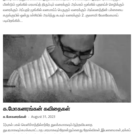
மீண்டும் மூங்கில் மரமாய்த் திரும்பும் வரைக்கும் அம்மரம் மூங்கில் புதராய்ச் செழிக்கும்
வரைக்கும் அப்புதர் மூங்கில் வனமாய்ப் பெருகும் வரைக்கும் அவ்வனத்தின் பச்சையை
கருங்குயில் ஒன்று உச்சியில் அமர்ந்து கூவும் வரைக்கும் 2. குலசாமி வேகவேகமாய்
படியிறங்கிக்...
க.மோகனரங்கன் கவிதைகள்
க.மோகனரங்கன்
-
August 31, 2023
1)புகல் பகல் வெளிச்சத்தில்சற்றே துலக்கமாகவும்ஆற்றவியலாத
துயரமாகவும்சுமக்கமாட்டாத பாரமாகவும்தோன்றும்எனது தோல்விகள்,இயலாமைகள்,ஏக்கப்