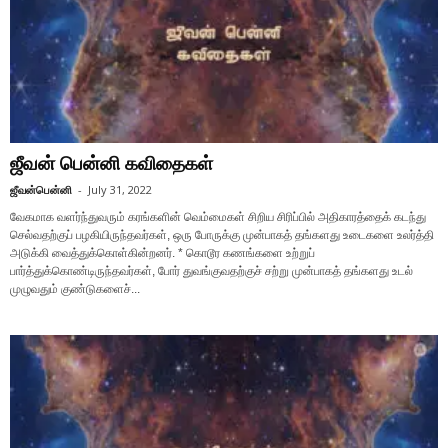
ஜீவன் பென்னி கவிதைகள்
ஜீவன்பென்னி
-
July 31, 2022
வேகமாக வளர்ந்துவரும் கரங்களின் வெம்மைகள் சிறிய சிரிப்பில் அதிகாரத்தைக் கடந்து
செல்வதற்குப் பழகியிருந்தவர்கள், ஒரு போருக்கு முன்பாகத் தங்களது உடைகளை உலர்த்தி
அடுக்கி வைத்துக்கொள்கின்றனர். * கொடூர கணங்களை உற்றுப்
பார்த்துக்கொண்டிருந்தவர்கள், போர் துவங்குவதற்குச் சற்று முன்பாகத் தங்களது உடல்
முழுவதும் குண்டுகளைச்...