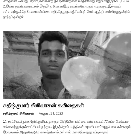
சோதனை செய்து பார்க்க,என்னைத் தவிரச்சோதனை மாதிரிவேறு எது/யார்இருக்க முடியும்
2.இன்ப துன்பியல்நாடகம் இதுஇரு வேளைஇரு உணர்வுபோவதும் வருவதும்இல்லவும்
உள்ளவும்ஒன்றே 3.பவளமல்லிகை உதிர்கிறதுஇளஞ்சிவப்புச் செம்பருத்தி மலர்கிறதுஒன்றில்
நாற்றம்ஒன்றில்...
சதீஷ்குமார் சீனிவாசன் கவிதைகள்
சதீஷ்குமார் சீனிவாசன்
-
August 31, 2023
1). சாட்சியமிருக்க நேர்ந்துவிட்டது எந்த அநீதியின் பிள்ளைகள்நாங்கள்?செய்த செய்யாத
எல்லாவற்றுக்கும்சாட்சியமிருந்தபடி இருந்தோம்.அந்திகள் அவசியமா?அதுபோலபகல்களும்
இரவுகளும்.அறுத்தோடும் காலத்தில்எம்மீன் என் மீன்அல்லதுதூண்டிலாகும்