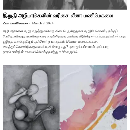
இறுதி அழிபாடுகளின் வரிசை-லீனா மணிமேகலை
லீனா மணிமேகலை
-
March 8, 2024
அழிபாடுகளை எழுத மறுத்து கவிதை விடைபெறுகிறதுஎன எழுதிக் கொண்டிருக்கும்
போதேமத்தேயுநாற்பத்தேழாவது மாடியிலிருந்து குதித்து விடுகிறான்வாக்குறுதிகளின் பாரம்
ஒழிந்த காலமிதுதிரும்புதற்கென்று பாதைகள் இல்லாத வரைபடங்களை
வைத்துக்கொண்டுகாதலை எப்படிக் கோருவது? புகைமூட்டங்களால் புலப்படாத
நகரமொன்றின் சாலையில்போக்குவரத்து சமிக்ஞையில்...