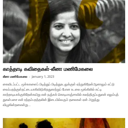
காத்தாடி கவிதைகள்-லீனா மணிமேகலை
லீனா மணிமேகலை
-
January 1, 2023
கைவிடப்பட்ட மூச்சுகளைப் பிடித்துப் பிடித்துஉடலுக்குள் ஏற்றுகிறேன்ஆனாலும் எட்டு
வைப்பதற்குள்தட்டையாகிவிடுகிறதுகாற்றுப் போன உடலை மூங்கிலில் கட்டி
காற்றாடியாக்குகிறேன்கயிறு என் நஞ்சுக் கொடிமாஞ்சாவில் கலந்திருப்பதுஎன் எலும்புத்
துகள்பசை என் ரத்தம்பறத்தலின் இடையில்வரும் தலைகள் ஏன் அறுந்து
விழுகின்றனஎன்று...