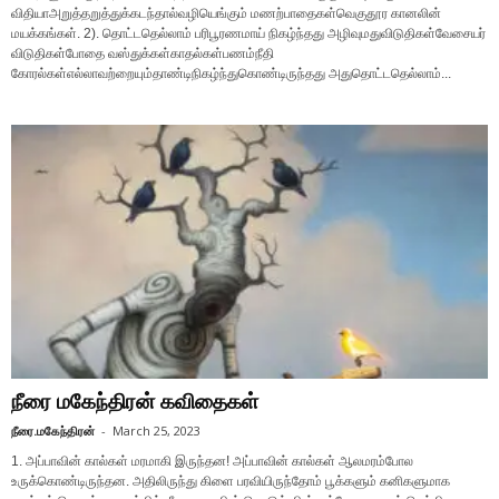
விதியாஅறுத்தறுத்துக்கடந்தால்வழியெங்கும் மணற்பாதைகள்வெகுதூர கானலின்
மயக்கங்கள். 2). தொட்டதெல்லாம் பரிபூரணமாய் நிகழ்ந்தது அழிவுமதுவிடுதிகள்வேசையர்
விடுதிகள்போதை வஸ்துக்கள்காதல்கள்பணம்நீதி
கோரல்கள்எல்லாவற்றையும்தாண்டிநிகழ்ந்துகொண்டிருந்தது அதுதொட்டதெல்லாம்...
நீரை மகேந்திரன் கவிதைகள்
நீரை.மகேந்திரன்
-
March 25, 2023
1. அப்பாவின் கால்கள் மரமாகி இருந்தன! அப்பாவின் கால்கள் ஆலமரம்போல
உருக்கொண்டிருந்தன. அதிலிருந்து கிளை பரவியிருந்தோம் பூக்களும் கனிகளுமாக