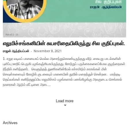
எலுமிச்சங்கனியின் சுயசரிதையிலிருந்து சில குறிப்புகள்.
ராஜன் ஆத்தியப்பன்
-
November 8, 2021
1. சதுர வடிவப் பானையாய் மெல்ல அசைந்துகொண்டிருந்தது வீடு. கையறு பாடல்களின்
புளிப்பு ஊறிப் பெருகி பழங்கஞ்சியாயிருந்தது. சோற்றுப் பருக்கைகளைப்போல குழந்தைகள்
நீந்திக் களித்தனர். வெளுத்தத் துணிகளின்மேல் எச்சமிடும் காகங்கள் மீன்
செவுள்களையும் கோழிக் குடலையும் பானையின் தூரில் மறைத்துச் சென்றன. மரத்தடி
தெய்வங்கள் கனிந்தனுப்பிய எலுமிச்சம் பழங்களால் பனங்கிழங்கு அலகுடைய செங்கால்
நாரைகள் ஆடும் வீட்டினை அடை...
Load more
Archives