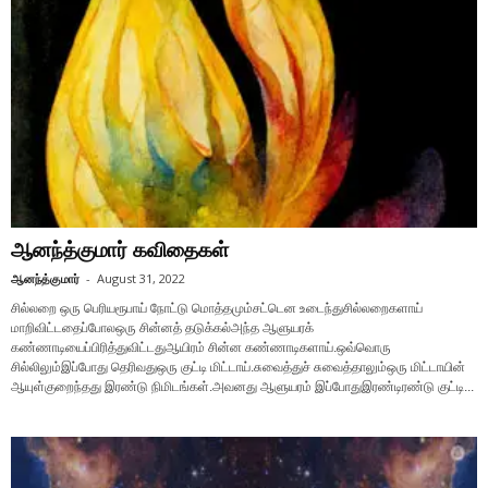
ஆனந்த்குமார் கவிதைகள்
ஆனந்த்குமார்
-
August 31, 2022
சில்லறை ஒரு பெரியரூபாய் நோட்டு மொத்தமும்சட்டென உடைந்துசில்லறைகளாய்
மாறிவிட்டதைப்போலஒரு சின்னத் தடுக்கல்அந்த ஆளுயரக்
கண்ணாடியைப்பிரித்துவிட்டதுஆயிரம் சின்ன கண்ணாடிகளாய்.ஒவ்வொரு
சில்லிலும்இப்போது தெரிவதுஒரு குட்டி மிட்டாய்.சுவைத்துச் சுவைத்தாலும்ஒரு மிட்டாயின்
ஆயுள்குறைந்தது இரண்டு நிமிடங்கள்.அவனது ஆளுயரம் இப்போதுஇரண்டிரண்டு குட்டி...