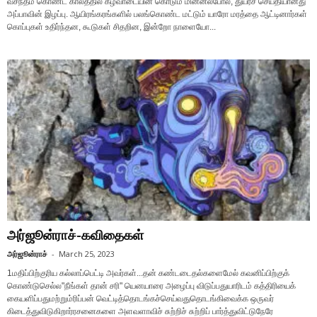
வசந்தம் கொண்ட காலத்தில் கீழவாடையின் கொடும் மின்னல்போல, துயரச் செய்தியானது
அப்பாவின் இழப்பு. ஆயிரங்கரங்களில் பலங்கொண்ட மட்டும் யாரோ மரத்தை ஆட்டினார்கள்
கொப்புகள் உதிர்ந்தன, கூடுகள் சிதறின, இன்றோ நாளையோ...
அர்ஜூன்ராச்-கவிதைகள்
அர்ஜூன்ராச்
-
March 25, 2023
1மதிப்பிற்குரிய கல்லாப்பெட்டி அவர்கள்...தன் கண்டடைதல்களைமேல் கவனிப்பிற்குக்
கொண்டுசெல்ல"நீங்கள் தான் சரி" யெனயாரை அழைப்பு விடுப்பதுயாரிடம் கத்திரியைக்
கையளிப்பதுமற்றும்ரிப்பன் வெட்டித்தொடங்கச்செய்வதுதொடங்கிவைக்க ஒருவர்
கிடைத்துவிடுகிறார்ரசனைகளை அளவளாவிச் சுற்றிச் சுற்றிப் பார்த்துவிட்டுநேரே