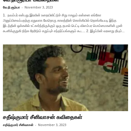
வே.நி.சூர்யா
-
November 3, 2023
1. நவம்பர் என்பது இரவின் உறையிலிட்டுச் சிறு ஈசலும் என்னை எங்கோ
அனுப்பிவைப்பதற்கு ஏதுவாக வேறொரு காலத்தின் கொக்கியில் தொங்கியபடி இந்த
இடத்தின் ஒக்கலில் உட்கார்ந்திருக்கும் ஒரு தபால் பெட்டி விளம்பர பொம்மைகளின் முன்
கூனிக்குறுகி நிற்க நேரிடும் கறுப்புச் சந்தர்ப்பங்களும் கூட... 2. இழப்பின் வரலாறு நீயும்...
சதீஷ்குமார் சீனிவாசன் கவிதைகள்
சதீஷ்குமார் சீனிவாசன்
-
November 3, 2023