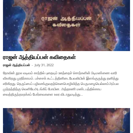
ராஜன் ஆத்தியப்பன் கவிதைகள்
ராஜன் ஆத்தியப்பன்
-
July 31, 2022
நோவின் தூல வடிவம் காற்றில் புதையும் ஊத்தைச் சொற்களின் பிடிமண்ணை வாரி
வீசுகிறது முதிர்காமம். பச்சைக் கூட்டத்தினிடையேவலியின் இளங்குருத்து தனித்து
எரிகிறது. நெருப்பைப் பழிவாங்குவதற்கெனபொழிவித்த பெருமழையெல்லாம்அம்பல
முற்றத்திற்கு வெளியேஅடங்கிப் போயின. அத்தாணி மண்டபத்தில்காய
வைத்திருந்தஉறக்கப் போர்வைகளை உலர விடாதுமடித்து...