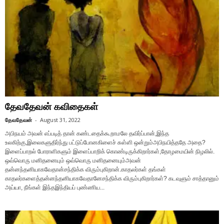
தேவதேவன் கவிதைகள்
தேவதேவன்
-
August 31, 2022
அபிநயம் அவன் எப்படித் தான் கண்டதைக்கூறாமலே தவிர்ப்பான்,இந்த
உலகிற்கு,இலைகளுதிர்ந்து பட்டுப்போனகிளைச் சுள்ளி ஒன்றும்அபிநயித்ததே அதை?
இளைப்பாறல் போராளிகளும் இளைப்பாறிக் கொண்டிருக்கிறார்கள்,தோழமையின் நிழலில்.
ஒவ்வொரு மனிதனையும் ஒவ்வொரு மனிதனையும்அவன்
தன்னந்தனியாகவேதான்சந்திக்க விரும்புகிறான்.காதலர்கள் தங்கள்
காதலர்களைத்தன்னந்தனியாகவேதானேசந்திக்க விரும்புகிறார்கள்? கடவுளும் சாத்தானும்
அய்யா, நீங்கள் இந்தஇந்தியப் புண்ணிய...