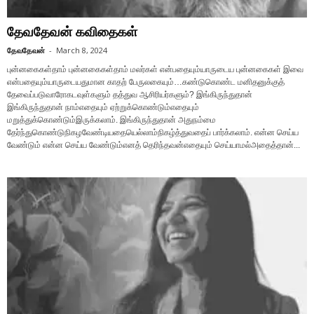
தேவதேவன் கவிதைகள்
தேவதேவன்
-
March 8, 2024
புன்னகைகள்தாம் புன்னகைகள்தாம் மலர்கள் என்பதையும்யாருடைய புன்னகைகள் இவை
என்பதையும்யாருடையதுமான காதற் பேருலகையும்…கண்டுகொண்ட மனிதனுக்குத்
தேவைப்படுவாரோகடவுள்களும் தத்துவ ஆசிரியர்களும்? இங்கிருந்துதான்
இங்கிருந்துதான் நாம்எதையும் ஏற்றுக்கொண்டும்எதையும்
மறுத்துக்கொண்டும்இருக்கலாம். இங்கிருந்துதான் அதுநம்மை
தேர்ந்துகொண்டுநிகழவேண்டியதையெல்லாம்நிகழ்த்துவதைப் பார்க்கலாம். என்ன செய்ய
வேண்டும் என்ன செய்ய வேண்டும்எனத் தெரிந்தவன்எதையும் செய்யாமல்அதைத்தான்...