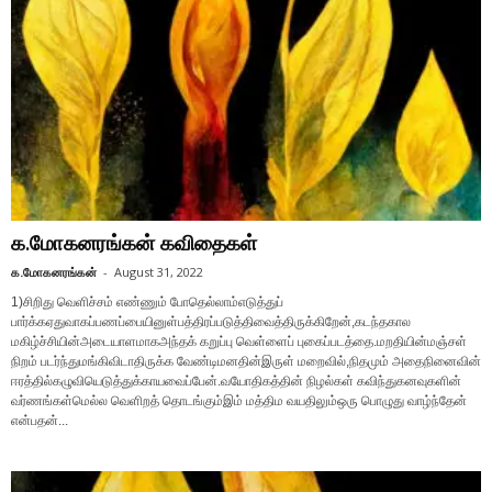
க.மோகனரங்கன் கவிதைகள்
க.மோகனரங்கன்
-
August 31, 2022
1)சிறிது வெளிச்சம் எண்ணும் போதெல்லாம்எடுத்துப்
பார்க்கஏதுவாகப்பணப்பையினுள்பத்திரப்படுத்திவைத்திருக்கிறேன்,கடந்தகால
மகிழ்ச்சியின்அடையாளமாகஅந்தக் கறுப்பு வெள்ளைப் புகைப்படத்தை.மறதியின்மஞ்சள்
நிறம் படர்ந்துமங்கிவிடாதிருக்க வேண்டிமனதின்இருள் மறைவில்,நிதமும் அதைநினைவின்
ஈரத்தில்கழுவியெடுத்துக்காயவைப்பேன்.வயோதிகத்தின் நிழல்கள் கவிந்துகனவுகளின்
வர்ணங்கள்மெல்ல வெளிறத் தொடங்கும்இம் மத்திம வயதிலும்ஒரு பொழுது வாழ்ந்தேன்
என்பதன்...