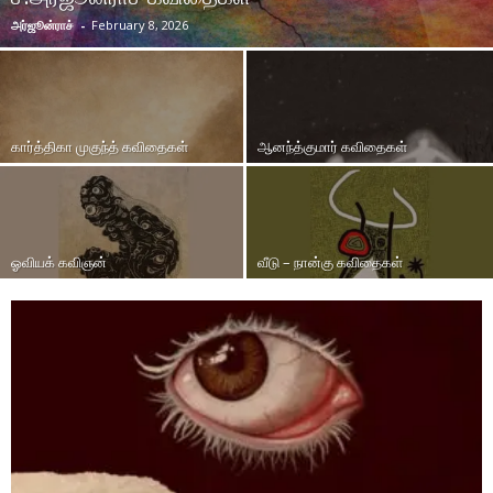
அர்ஜூன்ராச்
-
February 8, 2026
கார்த்திகா முகுந்த் கவிதைகள்
ஆனந்த்குமார் கவிதைகள்
ஓவியக் கவிஞன்
வீடு – நான்கு கவிதைகள்