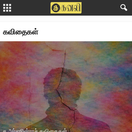
கவிதைகள்
ச.அர்ஜூன்ராச் கவிதைகள்