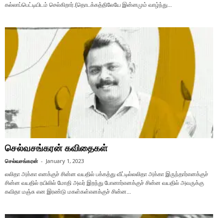
கல்லாப்பெட்டியிடம் செல்கிறார்.(தொடக்கத்திலேயே இன்னமும் வாழ்ந்து...
செல்வசங்கரன் கவிதைகள்
செல்வசங்கரன்
-
January 1, 2023
லலிதா அக்கா எனக்குச் சின்ன வயதில் பக்கத்து வீட்டில்லலிதா அக்கா இருந்தார்எனக்குச்
சின்ன வயதில் ரயிலில் மோதி அவர் இறந்து போனார்எனக்குச் சின்ன வயதில் அவருக்கு
கவிதா மஞ்சு என இரண்டு மகள்கள்எனக்குச் சின்ன...